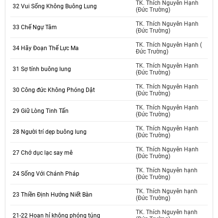
TK. Thích Nguyên Hạnh
32 Vui Sống Không Buông Lung
(Đức Trường)
TK. Thích Nguyên Hạnh
33 Chế Ngự Tâm
(Đức Trường)
TK. Thích Nguyên Hạnh (
34 Hãy Đoạn Thế Lực Ma
Đức Trường)
TK. Thích Nguyên Hạnh
31 Sợ tính buông lung
(Đức Trường)
TK. Thích Nguyên Hạnh
30 Công đức Không Phóng Dật
(Đức Trường)
TK. Thích Nguyên Hạnh
29 Giữ Lòng Tinh Tấn
(Đức Trường)
TK. Thích Nguyên Hạnh
28 Người trí dẹp buông lung
(Đức Trường)
TK. Thích Nguyên Hạnh
27 Chớ dục lạc say mê
(Đức Trường)
TK. Thích Nguyên hạnh
24 Sống Với Chánh Pháp
(Đức Trường)
TK. Thích Nguyên hạnh
23 Thiền Định Hướng Niết Bàn
(Đức Trường)
TK. Thích Nguyên hạnh
21-22 Hoan hỉ không phóng túng