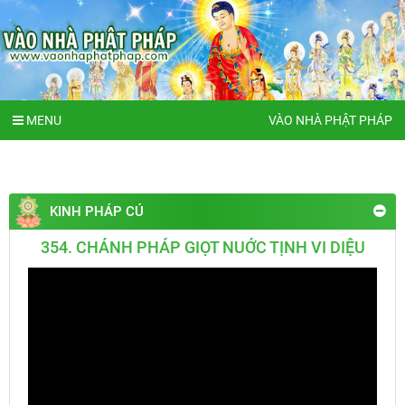
MENU
VÀO NHÀ PHẬT PHÁP
KINH PHÁP CÚ
354. CHÁNH PHÁP GIỌT NUỚC TỊNH VI DIỆU