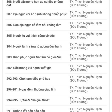
308. Nuốt sắc nóng hơn ác nghiệp phóng
TK. Thích Nguyên Hạnh
dật
(Đức Trường)
TK. Thích Nguyên Hạnh
307. Địa ngục với ác hạnh không nhiếp phục
(Đức Trường)
TK. Thích Nguyên Hạnh
306. Đọa địa ngục có làm nói không làm
(Đức Trường)
TK. Thích Nguyên Hạnh
305. Người tu vui thích sống cô độc
(Đức Trường)
TK. Thích Nguyên Hạnh
304. Người lành sáng tỏ gương đức hạnh
(Đức Trường)
TK. Thích Nguyên Hạnh
303. Kính phục người tín tâm có giới đức
(Đức Trường)
TK. Thích Nguyên Hạnh
302. Ước mong vui hạnh xuất gia
(Đức Trường)
TK. Thích Nguyên Hạnh
292-293. Chớ ham điều phù hoa
(Đức Trường)
TK. Thích Nguyên Hạnh
296-301. Ngày đêm thường giác tỉnh
(Đức Trường)
TK. Thích Nguyên Hạnh
294-295. Tự tại đi đến giải thoát
(Đức Trường)
TK. Thích Nguyên Hạnh
291. Không lấy oán báo oán