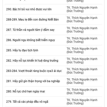
(Đức Trường)
TK. Thích Nguyên Hạnh
290. Bậc trí bỏ vui nhỏ được vui lớn
(Đức Trường)
TK. Thích Nguyên Hạnh
288-289. Mau lẹ đến con đường Niết Bàn
(Đức Trường)
TK. Thích Nguyên Hạnh
287. Tử thần và người tâm ý đắm say
(Đức Trường)
TK. Thích Nguyên Hạnh
286. Người ngu không biết hiểm nguy
(Đức Trường)
TK. Thích Nguyên Hạnh
285. Hãy tu đạo tịch tịnh
(Đức Trường)
TK. Thích Nguyên Hạnh
282. Hãy nỗ lực khiến trí tuệ răng trưởng
(Đức Trường)
TK. Thích Nguyên Hạnh
283-284. Vượt thoát ràng buộc cya3 ái dục
(Đức Trường)
TK. Thích Nguyên Hạnh
281. Hãy giữ gìn thận trọng với ba nghiệp
(Đức Trường)
TK. Thích Nguyên Hạnh
280. Nỗ lực chớ hẹn ngày mai
(Đức Trường)
TK. Thích Nguyên Hạnh
279. Tất cả các pháp đều vô ngã
(Đức Trường)