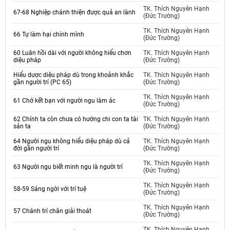
TK. Thích Nguyên Hạnh
67-68 Nghiệp chánh thiện được quả an lành
(Đức Trường)
TK. Thích Nguyên Hạnh
66 Tự làm hại chính mình
(Đức Trường)
60 Luân hồi dài với người không hiểu chơn
TK. Thích Nguyên Hạnh
diệu pháp
(Đức Trường)
Hiểu dược diệu pháp dù trong khoảnh khắc
TK. Thích Nguyên Hạnh
gần người trí (PC 65)
(Đức Trường)
TK. Thích Nguyên Hạnh
61 Chớ kết bạn với người ngu làm ác
(Đức Trường)
62 Chính ta còn chưa có hướng chi con ta tài
TK. Thích Nguyên Hạnh
sản ta
(Đức Trường)
64 Người ngu không hiểu diệu pháp dù cả
TK. Thích Nguyên Hạnh
đời gần người trí
(Đức Trường)
TK. Thích Nguyên Hạnh
63 Người ngu biết minh ngu là người trí
(Đức Trường)
TK. Thích Nguyên Hạnh
58-59 Sáng ngời với trí tuệ
(Đức Trường)
TK. Thích Nguyên Hạnh
57 Chánh trí chân giải thoát
(Đức Trường)
TK. Thích Nguyên Hạnh