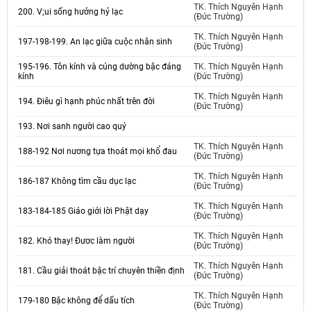
TK. Thích Nguyên Hạnh
200. V;ui sống hưởng hỷ lạc
(Đức Trường)
TK. Thích Nguyên Hạnh
197-198-199. An lạc giữa cuộc nhân sinh
(Đức Trường)
195-196. Tôn kính và cúng dường bậc đáng
TK. Thích Nguyên Hạnh
kính
(Đức Trường)
TK. Thích Nguyên Hạnh
194. Điêu gì hạnh phúc nhất trên đời
(Đức Trường)
193. Nơi sanh người cao quý
TK. Thích Nguyên Hạnh
188-192 Nơi nương tựa thoát mọi khổ đau
(Đức Trường)
TK. Thích Nguyên Hạnh
186-187 Không tìm cầu dục lạc
(Đức Trường)
TK. Thích Nguyên Hạnh
183-184-185 Giáo giới lời Phật dạy
(Đức Trường)
TK. Thích Nguyên Hạnh
182. Khó thay! Đươc làm người
(Đức Trường)
TK. Thích Nguyên Hạnh
181. Cầu giải thoát bậc trí chuyên thiền định
(Đức Trường)
TK. Thích Nguyên Hạnh
179-180 Bậc không để dấu tích
(Đức Trường)