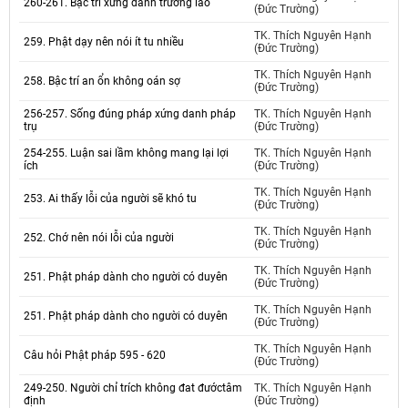
260-261. Bậc trí xứng danh trưởng lão
(Đức Trường)
TK. Thích Nguyên Hạnh
259. Phật dạy nên nói ít tu nhiều
(Đức Trường)
TK. Thích Nguyên Hạnh
258. Bậc trí an ổn không oán sợ
(Đức Trường)
256-257. Sống đúng pháp xứng danh pháp
TK. Thích Nguyên Hạnh
trụ
(Đức Trường)
254-255. Luận sai lầm không mang lại lợi
TK. Thích Nguyên Hạnh
ích
(Đức Trường)
TK. Thích Nguyên Hạnh
253. Ai thấy lỗi của người sẽ khó tu
(Đức Trường)
TK. Thích Nguyên Hạnh
252. Chớ nên nói lỗi của người
(Đức Trường)
TK. Thích Nguyên Hạnh
251. Phật pháp dành cho người có duyên
(Đức Trường)
TK. Thích Nguyên Hạnh
251. Phật pháp dành cho người có duyên
(Đức Trường)
TK. Thích Nguyên Hạnh
Câu hỏi Phật pháp 595 - 620
(Đức Trường)
249-250. Người chỉ trích không đat đướctâm
TK. Thích Nguyên Hạnh
định
(Đức Trường)