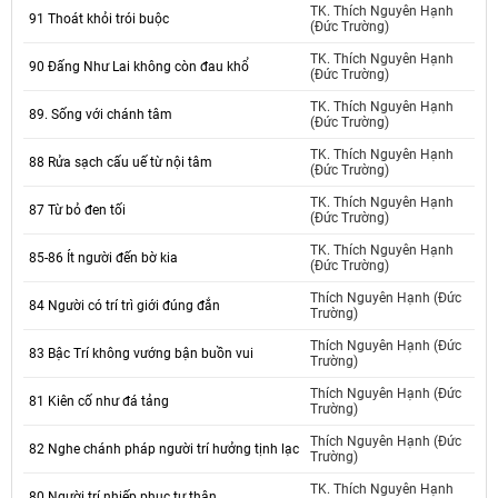
TK. Thích Nguyên Hạnh
91 Thoát khỏi trói buộc
(Đức Trường)
TK. Thích Nguyên Hạnh
90 Đấng Như Lai không còn đau khổ
(Đức Trường)
TK. Thích Nguyên Hạnh
89. Sống với chánh tâm
(Đức Trường)
TK. Thích Nguyên Hạnh
88 Rửa sạch cấu uế từ nội tâm
(Đức Trường)
TK. Thích Nguyên Hạnh
87 Từ bỏ đen tối
(Đức Trường)
TK. Thích Nguyên Hạnh
85-86 Ít người đến bờ kia
(Đức Trường)
Thích Nguyên Hạnh (Đức
84 Người có trí trì giới đúng đắn
Trường)
Thích Nguyên Hạnh (Đức
83 Bậc Trí không vướng bận buồn vui
Trường)
Thích Nguyên Hạnh (Đức
81 Kiên cố như đá tảng
Trường)
Thích Nguyên Hạnh (Đức
82 Nghe chánh pháp người trí hưởng tịnh lạc
Trường)
TK. Thích Nguyên Hạnh
80 Người trí nhiếp phục tự thân