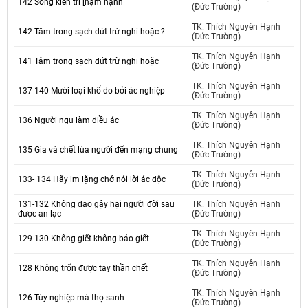
142 Sống kiên trì [hạm hạnh
(Đức Trường)
TK. Thích Nguyên Hạnh
142 Tâm trong sạch dứt trừ nghi hoặc ?
(Đức Trường)
TK. Thích Nguyên Hạnh
141 Tâm trong sạch dứt trừ nghi hoặc
(Đức Trường)
TK. Thích Nguyên Hạnh
137-140 Mười loại khổ do bởi ác nghiệp
(Đức Trường)
TK. Thích Nguyên Hạnh
136 Người ngu làm điều ác
(Đức Trường)
TK. Thích Nguyên Hạnh
135 Gìa và chết lùa người đến mạng chung
(Đức Trường)
TK. Thích Nguyên Hạnh
133- 134 Hãy im lặng chớ nói lời ác độc
(Đức Trường)
131-132 Không dao gậy hại người đời sau
TK. Thích Nguyên Hạnh
được an lạc
(Đức Trường)
TK. Thích Nguyên Hạnh
129-130 Không giết không bảo giết
(Đức Trường)
TK. Thích Nguyên Hạnh
128 Không trốn được tay thần chết
(Đức Trường)
TK. Thích Nguyên Hạnh
126 Tùy nghiệp mà thọ sanh
(Đức Trường)