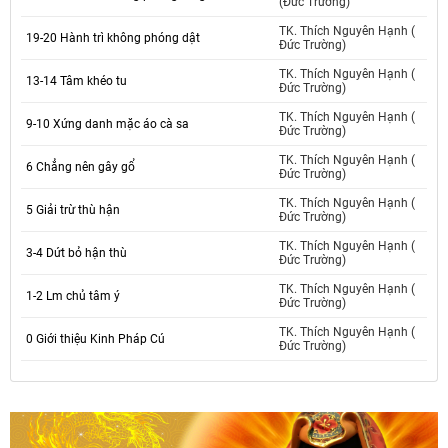
(Đức Trường)
TK. Thích Nguyên Hạnh (
19-20 Hành trì không phóng dật
Đức Trường)
TK. Thích Nguyên Hạnh (
13-14 Tâm khéo tu
Đức Trường)
TK. Thích Nguyên Hạnh (
9-10 Xứng danh mặc áo cà sa
Đức Trường)
TK. Thích Nguyên Hạnh (
6 Chẳng nên gây gổ
Đức Trường)
TK. Thích Nguyên Hạnh (
5 Giải trừ thù hận
Đức Trường)
TK. Thích Nguyên Hạnh (
3-4 Dứt bỏ hận thù
Đức Trường)
TK. Thích Nguyên Hạnh (
1-2 Lm chủ tâm ý
Đức Trường)
TK. Thích Nguyên Hạnh (
0 Giới thiệu Kinh Pháp Cú
Đức Trường)