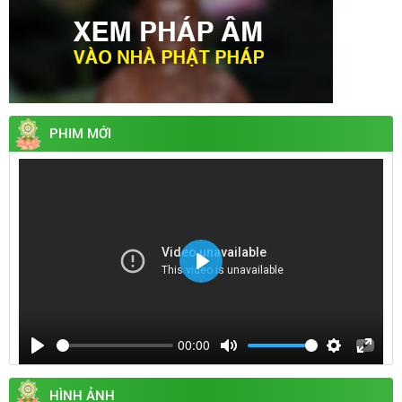
PHIM MỚI
Play
00:00
Play
Mute
Settings
Enter
fullsc
HÌNH ẢNH