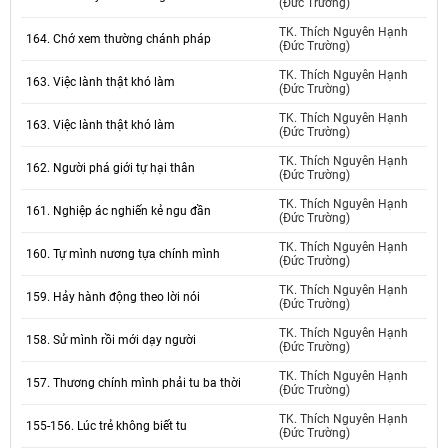
(Đức Trường)
TK. Thích Nguyên Hạnh
164. Chớ xem thường chánh pháp
(Đức Trường)
TK. Thích Nguyên Hạnh
163. Việc lành thật khó làm
(Đức Trường)
TK. Thích Nguyên Hạnh
163. Việc lành thật khó làm
(Đức Trường)
TK. Thích Nguyên Hạnh
162. Người phá giới tự hại thân
(Đức Trường)
TK. Thích Nguyên Hạnh
161. Nghiệp ác nghiến kẻ ngu đần
(Đức Trường)
TK. Thích Nguyên Hạnh
160. Tự mình nương tựa chính mình
(Đức Trường)
TK. Thích Nguyên Hạnh
159. Hảy hành động theo lời nói
(Đức Trường)
TK. Thích Nguyên Hạnh
158. Sử mình rồi mới dạy người
(Đức Trường)
TK. Thích Nguyên Hạnh
157. Thương chính mình phải tu ba thời
(Đức Trường)
TK. Thích Nguyên Hạnh
155-156. Lúc trẻ không biết tu
(Đức Trường)