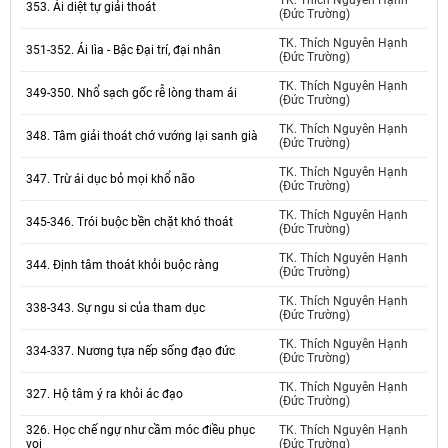
TK. Thích Nguyên Hạnh
353. Ái diệt tự giải thoát
(Đức Trường)
TK. Thích Nguyên Hạnh
351-352. Ái lìa - Bậc Đại trí, đại nhân
(Đức Trường)
TK. Thích Nguyên Hạnh
349-350. Nhổ sạch gốc rễ lòng tham ái
(Đức Trường)
TK. Thích Nguyên Hạnh
348. Tâm giải thoát chớ vướng lại sanh già
(Đức Trường)
TK. Thích Nguyên Hạnh
347. Trừ ái dục bỏ mọi khổ não
(Đức Trường)
TK. Thích Nguyên Hạnh
345-346. Trói buộc bền chặt khó thoát
(Đức Trường)
TK. Thích Nguyên Hạnh
344. Định tâm thoát khỏi buộc ràng
(Đức Trường)
TK. Thích Nguyên Hạnh
338-343. Sự ngu si của tham dục
(Đức Trường)
TK. Thích Nguyên Hạnh
334-337. Nương tựa nếp sống đạo đức
(Đức Trường)
TK. Thích Nguyên Hạnh
327. Hộ tâm ý ra khỏi ác đạo
(Đức Trường)
326. Học chế ngự như cầm móc điều phục
TK. Thích Nguyên Hạnh
voi
(Đức Trường)