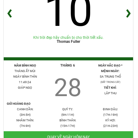
10
Khi trời đẹp hãy chuẩn bị cho thời tiết xấu.
Thomas Fuller
THÁNG 6
NĂM BÍNH NGỌ
NGÀY HẮC ĐẠO *
THÁNG ẤT MÙI
MỆNH NGÀY:
28
NGÀY BÍNH THÌN
SA TRUNG THỔ
11:49:25
(ĐẤT TRONG CÁT)
GIÁP NGỌ
TIẾT KHÍ:
LẬP THU
GIỜ HOÀNG ĐẠO
CANH DẦN:
QUÝ TỴ:
ĐINH DẬU:
(3H-5H)
(9H-11H)
(17H-19H)
NHÂM THÌN:
BÍNH THÂN:
KỶ HỢI:
(7H-9H)
(15H-17H)
(21H-23H)
QUAY VỀ NGÀY HÔM NAY