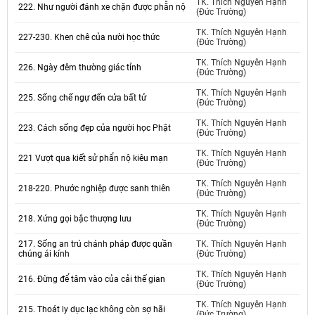
TK. Thích Nguyên Hạnh
222. Như người đánh xe chặn được phẫn nộ
(Đức Trường)
TK. Thích Nguyên Hạnh
227-230. Khen chê của nười học thức
(Đức Trường)
TK. Thích Nguyên Hạnh
226. Ngày đêm thường giác tỉnh
(Đức Trường)
TK. Thích Nguyên Hạnh
225. Sống chế ngự đến cửa bất tử
(Đức Trường)
TK. Thích Nguyên Hạnh
223. Cách sống đẹp của người học Phật
(Đức Trường)
TK. Thích Nguyên Hạnh
221 Vượt qua kiết sử phẩn nộ kiêu mạn
(Đức Trường)
TK. Thích Nguyên Hạnh
218-220. Phước nghiệp được sanh thiên
(Đức Trường)
TK. Thích Nguyên Hạnh
218. Xứng gọi bậc thượng lưu
(Đức Trường)
217. Sống an trú chánh pháp được quần
TK. Thích Nguyên Hạnh
chúng ái kính
(Đức Trường)
TK. Thích Nguyên Hạnh
216. Đừng để tâm vào của cải thế gian
(Đức Trường)
TK. Thích Nguyên Hạnh
215. Thoát ly dục lạc không còn sợ hãi
(Đức Trường)