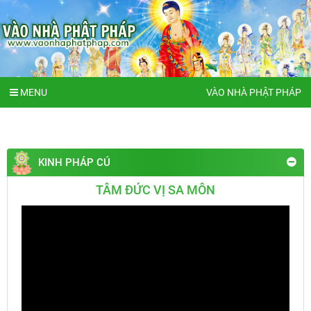
MENU
VÀO NHÀ PHẬT PHÁP
KINH PHÁP CÚ
TÂM ĐỨC VỊ SA MÔN