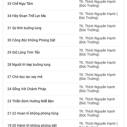
TK. Thích Nguyên Hạnh
33 Chế Ngự Tâm
(Đức Trường)
TK. Thích Nguyên Hạnh (
34 Hãy Đoạn Thế Lực Ma
Đức Trường)
TK. Thích Nguyên Hạnh
31 Sợ tính buông lung
(Đức Trường)
TK. Thích Nguyên Hạnh
30 Công đức Không Phóng Dật
(Đức Trường)
TK. Thích Nguyên Hạnh
29 Giữ Lòng Tinh Tấn
(Đức Trường)
TK. Thích Nguyên Hạnh
28 Người trí dẹp buông lung
(Đức Trường)
TK. Thích Nguyên Hạnh
27 Chớ dục lạc say mê
(Đức Trường)
TK. Thích Nguyên hạnh
24 Sống Với Chánh Pháp
(Đức Trường)
TK. Thích Nguyên hạnh
23 Thiền Định Hướng Niết Bàn
(Đức Trường)
TK. Thích Nguyên hạnh
21-22 Hoan hỉ không phóng túng
(Đức Trường)
TK. Thích Nguyên Hạnh (
19-20 Hành trì không phóng dật