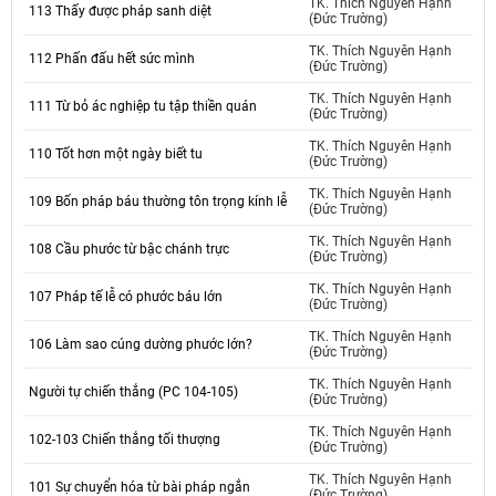
TK. Thích Nguyên Hạnh
113 Thấy được pháp sanh diệt
(Đức Trường)
TK. Thích Nguyên Hạnh
112 Phấn đấu hết sức mình
(Đức Trường)
TK. Thích Nguyên Hạnh
111 Từ bỏ ác nghiệp tu tập thiền quán
(Đức Trường)
TK. Thích Nguyên Hạnh
110 Tốt hơn một ngày biết tu
(Đức Trường)
TK. Thích Nguyên Hạnh
109 Bốn pháp báu thường tôn trọng kính lễ
(Đức Trường)
TK. Thích Nguyên Hạnh
108 Cầu phước từ bậc chánh trực
(Đức Trường)
TK. Thích Nguyên Hạnh
107 Pháp tế lễ có phước báu lớn
(Đức Trường)
TK. Thích Nguyên Hạnh
106 Làm sao cúng dường phước lớn?
(Đức Trường)
TK. Thích Nguyên Hạnh
Người tự chiến thắng (PC 104-105)
(Đức Trường)
TK. Thích Nguyên Hạnh
102-103 Chiến thắng tối thượng
(Đức Trường)
TK. Thích Nguyên Hạnh
101 Sự chuyển hóa từ bài pháp ngắn
(Đức Trường)