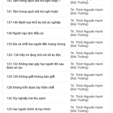
142 Tâm trong sạch dứt trừ nghi hoặc ?
(Đức Trường)
TK. Thích Nguyên Hạnh
141 Tâm trong sạch dứt trừ nghi hoặc
(Đức Trường)
TK. Thích Nguyên Hạnh
137-140 Mười loại khổ do bởi ác nghiệp
(Đức Trường)
TK. Thích Nguyên Hạnh
136 Người ngu làm điều ác
(Đức Trường)
TK. Thích Nguyên Hạnh
135 Gìa và chết lùa người đến mạng chung
(Đức Trường)
TK. Thích Nguyên Hạnh
133- 134 Hãy im lặng chớ nói lời ác độc
(Đức Trường)
131-132 Không dao gậy hại người đời sau
TK. Thích Nguyên Hạnh
được an lạc
(Đức Trường)
TK. Thích Nguyên Hạnh
129-130 Không giết không bảo giết
(Đức Trường)
TK. Thích Nguyên Hạnh
128 Không trốn được tay thần chết
(Đức Trường)
TK. Thích Nguyên Hạnh
126 Tùy nghiệp mà thọ sanh
(Đức Trường)
TK. Thích Nguyên Hạnh
125 Hại người chính là hại mình
(Đức Trường)