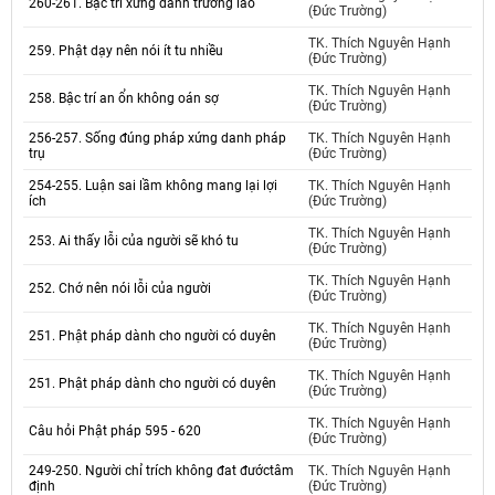
260-261. Bậc trí xứng danh trưởng lão
(Đức Trường)
TK. Thích Nguyên Hạnh
259. Phật dạy nên nói ít tu nhiều
(Đức Trường)
TK. Thích Nguyên Hạnh
258. Bậc trí an ổn không oán sợ
(Đức Trường)
256-257. Sống đúng pháp xứng danh pháp
TK. Thích Nguyên Hạnh
trụ
(Đức Trường)
254-255. Luận sai lầm không mang lại lợi
TK. Thích Nguyên Hạnh
ích
(Đức Trường)
TK. Thích Nguyên Hạnh
253. Ai thấy lỗi của người sẽ khó tu
(Đức Trường)
TK. Thích Nguyên Hạnh
252. Chớ nên nói lỗi của người
(Đức Trường)
TK. Thích Nguyên Hạnh
251. Phật pháp dành cho người có duyên
(Đức Trường)
TK. Thích Nguyên Hạnh
251. Phật pháp dành cho người có duyên
(Đức Trường)
TK. Thích Nguyên Hạnh
Câu hỏi Phật pháp 595 - 620
(Đức Trường)
249-250. Người chỉ trích không đat đướctâm
TK. Thích Nguyên Hạnh
định
(Đức Trường)