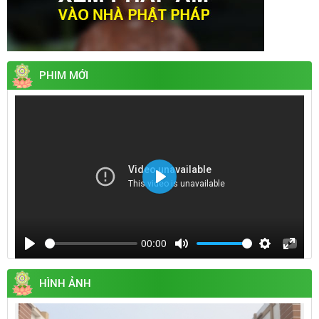
PHIM MỚI
Play
00:00
Play
Mute
Settings
Enter
fullsc
HÌNH ẢNH