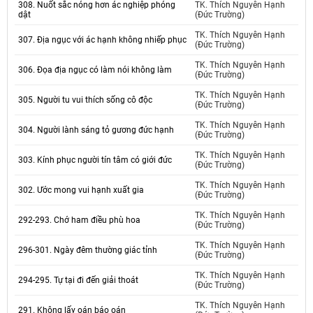
308. Nuốt sắc nóng hơn ác nghiệp phóng
TK. Thích Nguyên Hạnh
dật
(Đức Trường)
TK. Thích Nguyên Hạnh
307. Địa ngục với ác hạnh không nhiếp phục
(Đức Trường)
TK. Thích Nguyên Hạnh
306. Đọa địa ngục có làm nói không làm
(Đức Trường)
TK. Thích Nguyên Hạnh
305. Người tu vui thích sống cô độc
(Đức Trường)
TK. Thích Nguyên Hạnh
304. Người lành sáng tỏ gương đức hạnh
(Đức Trường)
TK. Thích Nguyên Hạnh
303. Kính phục người tín tâm có giới đức
(Đức Trường)
TK. Thích Nguyên Hạnh
302. Ước mong vui hạnh xuất gia
(Đức Trường)
TK. Thích Nguyên Hạnh
292-293. Chớ ham điều phù hoa
(Đức Trường)
TK. Thích Nguyên Hạnh
296-301. Ngày đêm thường giác tỉnh
(Đức Trường)
TK. Thích Nguyên Hạnh
294-295. Tự tại đi đến giải thoát
(Đức Trường)
TK. Thích Nguyên Hạnh
291. Không lấy oán báo oán