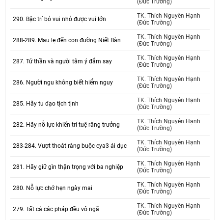
(Đức Trường)
TK. Thích Nguyên Hạnh
290. Bậc trí bỏ vui nhỏ được vui lớn
(Đức Trường)
TK. Thích Nguyên Hạnh
288-289. Mau lẹ đến con đường Niết Bàn
(Đức Trường)
TK. Thích Nguyên Hạnh
287. Tử thần và người tâm ý đắm say
(Đức Trường)
TK. Thích Nguyên Hạnh
286. Người ngu không biết hiểm nguy
(Đức Trường)
TK. Thích Nguyên Hạnh
285. Hãy tu đạo tịch tịnh
(Đức Trường)
TK. Thích Nguyên Hạnh
282. Hãy nỗ lực khiến trí tuệ răng trưởng
(Đức Trường)
TK. Thích Nguyên Hạnh
283-284. Vượt thoát ràng buộc cya3 ái dục
(Đức Trường)
TK. Thích Nguyên Hạnh
281. Hãy giữ gìn thận trọng với ba nghiệp
(Đức Trường)
TK. Thích Nguyên Hạnh
280. Nỗ lực chớ hẹn ngày mai
(Đức Trường)
TK. Thích Nguyên Hạnh
279. Tất cả các pháp đều vô ngã
(Đức Trường)