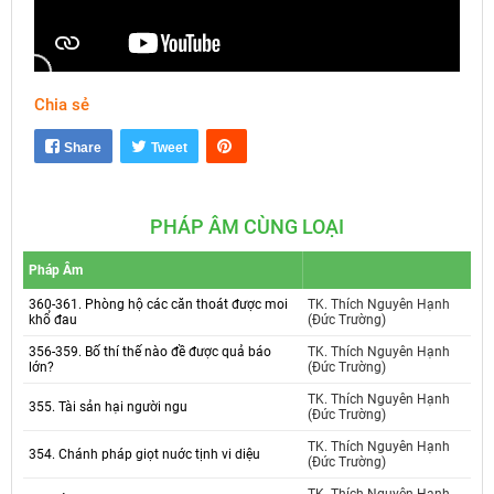
Chia sẻ
Mute
Settings
Share
Tweet
PHÁP ÂM CÙNG LOẠI
Pháp Âm
360-361. Phòng hộ các căn thoát được moi
TK. Thích Nguyên Hạnh
khổ đau
(Đức Trường)
356-359. Bố thí thế nào đề được quả báo
TK. Thích Nguyên Hạnh
lớn?
(Đức Trường)
TK. Thích Nguyên Hạnh
355. Tài sản hại người ngu
(Đức Trường)
TK. Thích Nguyên Hạnh
354. Chánh pháp giọt nuớc tịnh vi diệu
(Đức Trường)