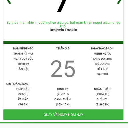
Sự thỏa mãn khiến người nghèo giàu có; bất mãn khiến người giàu nghèo
khổ.
Benjamin Franklin
THÁNG 6
NĂM BÍNH NGỌ
NGÀY HẮC ĐẠO *
THÁNG ẤT MÙI
MỆNH NGÀY:
25
NGÀY QUÝ SỬU
TANG ĐỒ MỘC
18:28:21
(GỖ CÂY DÂU)
TÂN DẬU
TIẾT KHÍ:
ĐẠI THỬ
GIỜ HOÀNG ĐẠO
GIÁP DẦN:
ĐINH TỴ:
NHÂM TUẤT:
(3H-5H)
(9H-11H)
(19H-21H)
ẤT MÃO:
CANH THÂN:
QUÝ HỢI:
(5H-7H)
(15H-17H)
(21H-23H)
QUAY VỀ NGÀY HÔM NAY