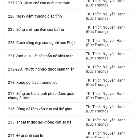
TK. Thích Nguyên Hạnh
227-230. Khen chê của nười học thức
(Đức Trường)
TK. Thích Nguyên Hạnh
226. Ngày đêm thường giác tỉnh
(Đức Trường)
TK. Thích Nguyên Hạnh
225. Sống chế ngự đến cửa bất tử
(Đức Trường)
TK. Thích Nguyên Hạnh
223. Cách sống đẹp của người học Phật
(Đức Trường)
TK. Thích Nguyên Hạnh
221 Vượt qua kiết sử phẩn nộ kiêu mạn
(Đức Trường)
TK. Thích Nguyên Hạnh
218-220. Phước nghiệp được sanh thiên
(Đức Trường)
TK. Thích Nguyên Hạnh
218. Xứng gọi bậc thượng lưu
(Đức Trường)
217. Sống an trú chánh pháp được quần
TK. Thích Nguyên Hạnh
chúng ái kính
(Đức Trường)
TK. Thích Nguyên Hạnh
216. Đừng để tâm vào của cải thế gian
(Đức Trường)
TK. Thích Nguyên Hạnh
215. Thoát ly dục lạc không còn sợ hãi
(Đức Trường)
TK. Thích Nguyên Hạnh
214.Hỷ ái sinh sầu lo
(Đức Trường)