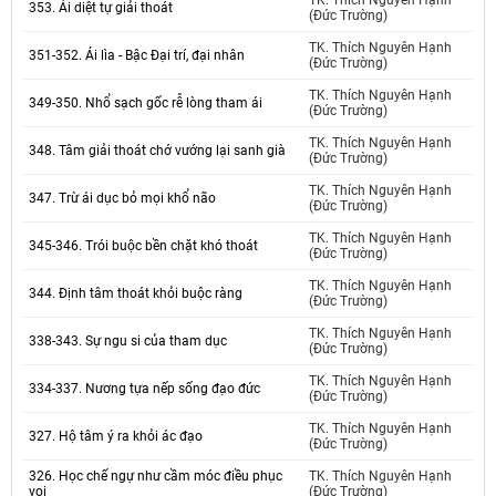
TK. Thích Nguyên Hạnh
353. Ái diệt tự giải thoát
(Đức Trường)
TK. Thích Nguyên Hạnh
351-352. Ái lìa - Bậc Đại trí, đại nhân
(Đức Trường)
TK. Thích Nguyên Hạnh
349-350. Nhổ sạch gốc rễ lòng tham ái
(Đức Trường)
TK. Thích Nguyên Hạnh
348. Tâm giải thoát chớ vướng lại sanh già
(Đức Trường)
TK. Thích Nguyên Hạnh
347. Trừ ái dục bỏ mọi khổ não
(Đức Trường)
TK. Thích Nguyên Hạnh
345-346. Trói buộc bền chặt khó thoát
(Đức Trường)
TK. Thích Nguyên Hạnh
344. Định tâm thoát khỏi buộc ràng
(Đức Trường)
TK. Thích Nguyên Hạnh
338-343. Sự ngu si của tham dục
(Đức Trường)
TK. Thích Nguyên Hạnh
334-337. Nương tựa nếp sống đạo đức
(Đức Trường)
TK. Thích Nguyên Hạnh
327. Hộ tâm ý ra khỏi ác đạo
(Đức Trường)
326. Học chế ngự như cầm móc điều phục
TK. Thích Nguyên Hạnh
voi
(Đức Trường)