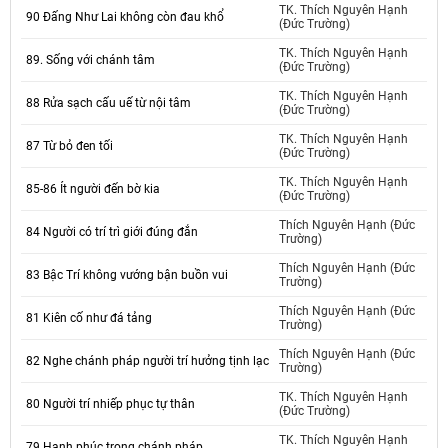
TK. Thích Nguyên Hạnh
90 Đấng Như Lai không còn đau khổ
(Đức Trường)
TK. Thích Nguyên Hạnh
89. Sống với chánh tâm
(Đức Trường)
TK. Thích Nguyên Hạnh
88 Rửa sạch cấu uế từ nội tâm
(Đức Trường)
TK. Thích Nguyên Hạnh
87 Từ bỏ đen tối
(Đức Trường)
TK. Thích Nguyên Hạnh
85-86 Ít người đến bờ kia
(Đức Trường)
Thích Nguyên Hạnh (Đức
84 Người có trí trì giới đúng đắn
Trường)
Thích Nguyên Hạnh (Đức
83 Bậc Trí không vướng bận buồn vui
Trường)
Thích Nguyên Hạnh (Đức
81 Kiên cố như đá tảng
Trường)
Thích Nguyên Hạnh (Đức
82 Nghe chánh pháp người trí hưởng tịnh lạc
Trường)
TK. Thích Nguyên Hạnh
80 Người trí nhiếp phục tự thân
(Đức Trường)
TK. Thích Nguyên Hạnh
79 Hạnh phúc trong chánh pháp