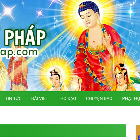
TIN TỨC
BÀI VIẾT
THƠ ĐẠO
CHUYỆN ĐẠO
PHẬT H