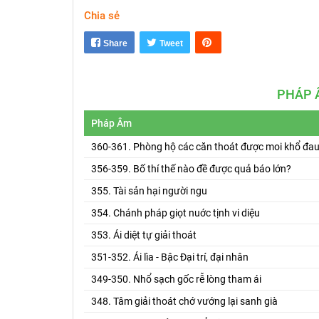
Chia sẻ
Share
Tweet
PHÁP 
Pháp Âm
360-361. Phòng hộ các căn thoát được moi khổ đa
356-359. Bố thí thế nào đề được quả báo lớn?
355. Tài sản hại người ngu
354. Chánh pháp giọt nuớc tịnh vi diệu
353. Ái diệt tự giải thoát
351-352. Ái lìa - Bậc Đại trí, đại nhân
349-350. Nhổ sạch gốc rễ lòng tham ái
348. Tâm giải thoát chớ vướng lại sanh già