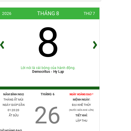
THÁNG 8
2026
THỨ 7
8
Lời nói là cái bóng của hành động.
Democritus - Hy Lạp
THÁNG 6
NĂM BÍNH NGỌ
NGÀY HOÀNG ĐẠO *
THÁNG ẤT MÙI
MỆNH NGÀY:
26
NGÀY GIÁP DẦN
ĐẠI KHÊ THỦY
01:20:22
(NƯỚC GIỮA KHE LỚN)
ẤT SỬU
TIẾT KHÍ:
LẬP THU
GIỜ HOÀNG ĐẠO