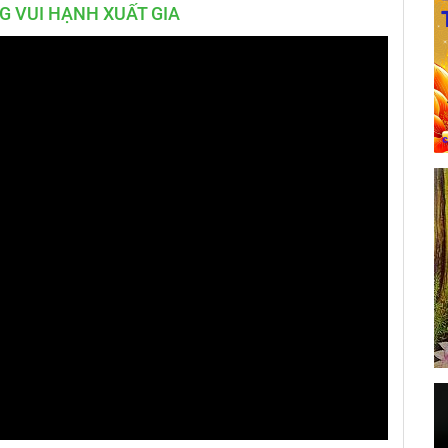
G VUI HẠNH XUẤT GIA