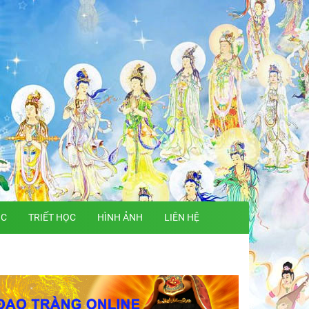
ỌC
TRIẾT HỌC
HÌNH ẢNH
LIÊN HỆ