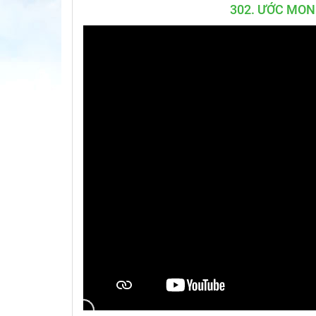
302. ƯỚC MON