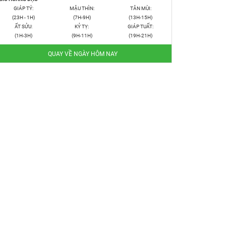
GIÁP TÝ:
MẬU THÌN:
TÂN MÙI:
(23H - 1H)
(7H-9H)
(13H-15H)
ẤT SỬU:
KỶ TỴ:
GIÁP TUẤT:
(1H-3H)
(9H-11H)
(19H-21H)
QUAY VỀ NGÀY HÔM NAY