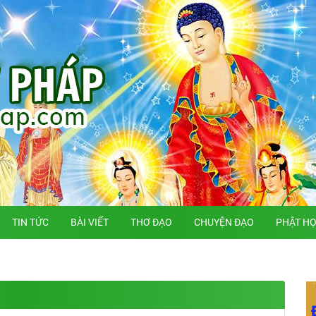
TIN TỨC
BÀI VIẾT
THƠ ĐẠO
CHUYỆN ĐẠO
PHẬT H