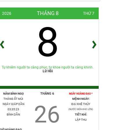
THÁNG 8
2026
THỨ 7
8
Tự khiêm người ta càng phục, tự khoe người ta càng khinh.
Lữ Hồi
THÁNG 6
NĂM BÍNH NGỌ
NGÀY HOÀNG ĐẠO *
THÁNG ẤT MÙI
MỆNH NGÀY:
26
NGÀY GIÁP DẦN
ĐẠI KHÊ THỦY
03:35:24
(NƯỚC GIỮA KHE LỚN)
BÍNH DẦN
TIẾT KHÍ:
LẬP THU
GIỜ HOÀNG ĐẠO