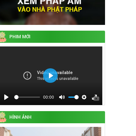
PHIM MỚI
Play
00:00
Play
Mute
Settings
Enter
fullscreen
HÌNH ẢNH