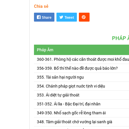
Chia sẻ
Share
Tweet
PHÁP 
Pháp Âm
360-361. Phòng hộ các căn thoát được moi khổ đa
356-359. Bố thí thế nào đề được quả báo lớn?
355. Tài sản hại người ngu
354. Chánh pháp giọt nuớc tịnh vi diệu
353. Ái diệt tự giải thoát
351-352. Ái lìa - Bậc Đại trí, đại nhân
349-350. Nhổ sạch gốc rễ lòng tham ái
348. Tâm giải thoát chớ vướng lại sanh già