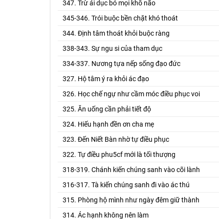
347. Trừ ái dục bỏ mọi khổ não
345-346. Trói buộc bền chặt khó thoát
344. Định tâm thoát khỏi buộc ràng
338-343. Sự ngu si của tham dục
334-337. Nương tựa nếp sống đạo đức
327. Hộ tâm ý ra khỏi ác đạo
326. Học chế ngự như cầm móc điều phục voi
325. Ăn uống cần phải tiết độ
324. Hiếu hạnh đền ơn cha mẹ
323. Đến Niết Bàn nhờ tự điều phục
322. Tự điều phu5cf mới là tối thượng
318-319. Chánh kiến chúng sanh vào cõi lành
316-317. Tà kiến chúng sanh đi vào ác thú
315. Phòng hộ mình như ngày đêm giữ thành
314. Ác hạnh không nên làm