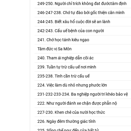
249-250. Người chỉ trích không đat đướctâm định
246-247-238. Chớ tự đào bới gốc thiện căn mình
244-245. Biết xâu hổ cuộc đời sẽ an lành
242-243. Cấu uế bệnh của con người
241. Chớ học tánh kiêu ngạo
Tâm đức vị Sa Môn
240. Tham ái nghiệp dẫn cõi ác
239. Tuần tự trừ cấu uế nơi mình
235-238. Tinh cần trừ cấu uế
224. Việc làm dù nhỏ nhưng phước lớn
231-232-233-234. Ba nghiệp người trí khéo bảo vệ
222. Như người đánh xe chặn được phẫn nộ
227-230. Khen chê của nười học thức
226. Ngày đêm thường giác tỉnh
225. Sống chế ngự đến cửa bất tử