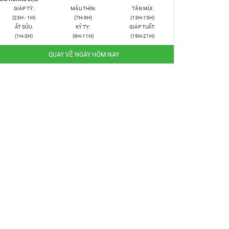
GIÁP TÝ:
MẬU THÌN:
TÂN MÙI:
(23H - 1H)
(7H-9H)
(13H-15H)
ẤT SỬU:
KỶ TỴ:
GIÁP TUẤT:
(1H-3H)
(9H-11H)
(19H-21H)
QUAY VỀ NGÀY HÔM NAY