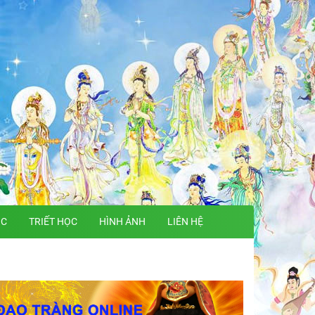
ỌC
TRIẾT HỌC
HÌNH ẢNH
LIÊN HỆ