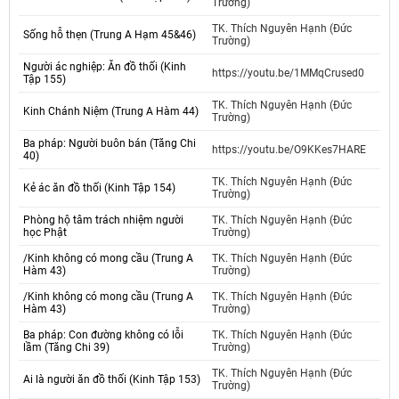
Trường)
TK. Thích Nguyên Hạnh (Đức
Sống hỗ thẹn (Trung A Hạm 45&46)
Trường)
Người ác nghiệp: Ăn đồ thối (Kinh
https://youtu.be/1MMqCrused0
Tập 155)
TK. Thích Nguyên Hạnh (Đức
Kinh Chánh Niệm (Trung A Hàm 44)
Trường)
Ba pháp: Người buôn bán (Tăng Chi
https://youtu.be/O9KKes7HARE
40)
TK. Thích Nguyên Hạnh (Đức
Kẻ ác ăn đồ thối (Kinh Tập 154)
Trường)
Phòng hộ tâm trách nhiệm người
TK. Thích Nguyên Hạnh (Đức
học Phật
Trường)
/Kinh không có mong cầu (Trung A
TK. Thích Nguyên Hạnh (Đức
Hàm 43)
Trường)
/Kinh không có mong cầu (Trung A
TK. Thích Nguyên Hạnh (Đức
Hàm 43)
Trường)
Ba pháp: Con đường không có lỗi
TK. Thích Nguyên Hạnh (Đức
lầm (Tăng Chi 39)
Trường)
TK. Thích Nguyên Hạnh (Đức
Ai là người ăn đồ thối (Kinh Tập 153)
Trường)