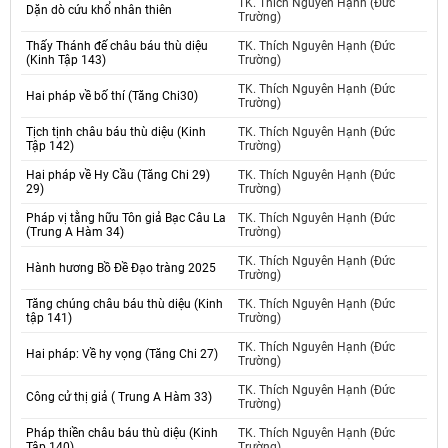
TK. Thích Nguyên Hạnh (Đức
Dặn dò cứu khổ nhân thiên
Trường)
Thấy Thánh đế châu báu thù diệu
TK. Thích Nguyên Hạnh (Đức
(Kinh Tập 143)
Trường)
TK. Thích Nguyên Hạnh (Đức
Hai pháp về bố thí (Tăng Chi30)
Trường)
Tịch tịnh châu báu thù diệu (Kinh
TK. Thích Nguyên Hạnh (Đức
Tập 142)
Trường)
Hai pháp về Hy Cầu (Tăng Chi 29)
TK. Thích Nguyên Hạnh (Đức
29)
Trường)
Pháp vị tằng hữu Tôn giả Bạc Câu La
TK. Thích Nguyên Hạnh (Đức
(Trung A Hàm 34)
Trường)
TK. Thích Nguyên Hạnh (Đức
Hành hương Bồ Đề Đạo tràng 2025
Trường)
Tăng chúng châu báu thù diệu (Kinh
TK. Thích Nguyên Hạnh (Đức
tập 141)
Trường)
TK. Thích Nguyên Hạnh (Đức
Hai pháp: Về hy vọng (Tăng Chi 27)
Trường)
TK. Thích Nguyên Hạnh (Đức
Công cử thị giả ( Trung A Hàm 33)
Trường)
Pháp thiền châu báu thù diệu (Kinh
TK. Thích Nguyên Hạnh (Đức
Tập 140)
Trường)