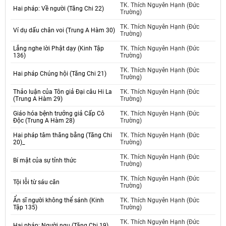
TK. Thích Nguyên Hạnh (Đức
Hai pháp: Về người (Tăng Chi 22)
Trường)
TK. Thích Nguyên Hạnh (Đức
Ví dụ dấu chân voi (Trung A Hàm 30)
Trường)
Lắng nghe lời Phật dạy (Kinh Tập
TK. Thích Nguyên Hạnh (Đức
136)
Trường)
TK. Thích Nguyên Hạnh (Đức
Hai pháp Chúng hội (Tăng Chi 21)
Trường)
Thảo luận của Tôn giả Đại câu Hi La
TK. Thích Nguyên Hạnh (Đức
(Trung A Hàm 29)
Trường)
Giáo hóa bệnh trưởng giả Cấp Cô
TK. Thích Nguyên Hạnh (Đức
Độc (Trung A Hàm 28)
Trường)
Hai pháp tâm thăng bằng (Tăng Chi
TK. Thích Nguyên Hạnh (Đức
20)_
Trường)
TK. Thích Nguyên Hạnh (Đức
Bí mật của sự tỉnh thức
Trường)
TK. Thích Nguyên Hạnh (Đức
Tội lỗi từ sáu căn
Trường)
Ẩn sĩ người không thể sánh (Kinh
TK. Thích Nguyên Hạnh (Đức
Tập 135)
Trường)
TK. Thích Nguyên Hạnh (Đức
Hai pháp: Người ngu (Tăng Chi 19)