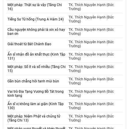
Một pháp: Thật sự là vậy (Tăng Chi
TK. Thích Nguyên Hạnh (Đức
16)
Trường)
TK. Thích Nguyên Hạnh (Đức
Tiếng Sư Tử hống (Trung A Hàm 24)
Trường)
Cầu nguyện không phải là xin xỏ hay
TK. Thích Nguyên Hạnh (Đức
ban ơn
Trường)
TK. Thích Nguyên Hạnh (Đức
Giải thoát từ Bát Chánh Đạo
Trường)
Ẩn sĩ nhận đồ ăn khất thực (Kinh Tập
TK. Thích Nguyên Hạnh (Đức
131)
Trường)
Một pháp: Số ít và số nhiều (Tăng Chi
TK. Thích Nguyên Hạnh (Đức
15)
Trường)
TK. Thích Nguyên Hạnh (Đức
Gần bùn chẳng hôi tanh mùi bùn
Trường)
Vai trò Địa Tạng Vương Bồ Tát trong
TK. Thích Nguyên Hạnh (Đức
kinh tạng
Trường)
Ẩn sĩ vị không làm ai giận (Kinh Tập
TK. Thích Nguyên Hạnh (Đức
130)
Trường)
Một pháp: Niệm Phật và chủng tử
TK. Thích Nguyên Hạnh (Đức
(Tăng Chi 13)
Trường)
Một pháp vụng thuyết và khéo thuyết
TK. Thích Nguyên Hạnh (Đức