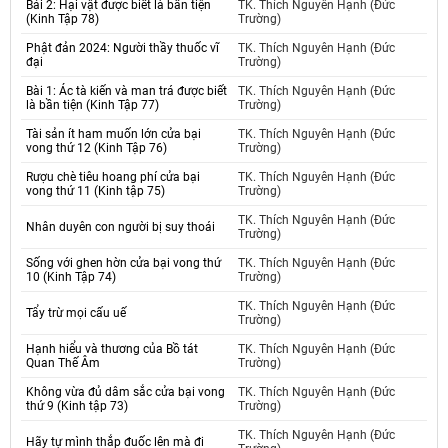
Bái 2: Hại vật được biết là bần tiện
TK. Thích Nguyên Hạnh (Đức
(Kinh Tập 78)
Trường)
Phật đản 2024: Người thầy thuốc vĩ
TK. Thích Nguyên Hạnh (Đức
đại
Trường)
Bài 1: Ác tà kiến và man trá được biết
TK. Thích Nguyên Hạnh (Đức
là bần tiện (Kinh Tập 77)
Trường)
Tài sản ít ham muốn lớn cửa bại
TK. Thích Nguyên Hạnh (Đức
vong thứ 12 (Kinh Tập 76)
Trường)
Rượu chè tiêu hoang phí cửa bại
TK. Thích Nguyên Hạnh (Đức
vong thứ 11 (Kinh tập 75)
Trường)
TK. Thích Nguyên Hạnh (Đức
Nhân duyên con người bị suy thoái
Trường)
Sống với ghen hờn cửa bại vong thứ
TK. Thích Nguyên Hạnh (Đức
10 (Kinh Tập 74)
Trường)
TK. Thích Nguyên Hạnh (Đức
Tẩy trừ mọi cấu uế
Trường)
Hạnh hiểu và thương của Bồ tát
TK. Thích Nguyên Hạnh (Đức
Quan Thế Âm
Trường)
Không vừa đủ dâm sắc cửa bại vong
TK. Thích Nguyên Hạnh (Đức
thứ 9 (Kinh tập 73)
Trường)
TK. Thích Nguyên Hạnh (Đức
Hãy tự mình thắp đuốc lên mà đi