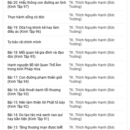
Bài 20: Hiểu thông con đường an tịnh
TK. Thích Nguyên Hạnh (Đức
(Kinh Tập 97)
Trường)
TK. Thích Nguyên Hạnh (Đức
Thực hành sống có đức
Trường)
Bài 19: D0a1ng khinh kẻ hay làm
TK. Thích Nguyên Hạnh (Đức
điều ác (Kinh Tập 96)
Trường)
TK. Thích Nguyên Hạnh (Đức
Tự bảo vệ chính mình
Trường)
Bài 18: Mối quan hệ gia đình và đạo
TK. Thích Nguyên Hạnh (Đức
đức (Kinh Tập 95)
Trường)
Hạnh nguyện Bồ tát Quan Thế Âm
TK. Thích Nguyên Hạnh (Đức
trong kinh Pháp Hoa
Trường)
Bài 17: Con đường phạm thiên giới
TK. Thích Nguyên Hạnh (Đức
(Kinh Tập 94)
Trường)
Bài 16: Giải thoát danh tối thượng
TK. Thích Nguyên Hạnh (Đức
(Kinh Tập 93)
Trường)
Bài 15: Nên làm thiện lời Phật tỏ bày
TK. Thích Nguyên Hạnh (Đức
(Kinh Tập 92)
Trường)
Bài 14: Do tạo tác mà sanh cao quí
TK. Thích Nguyên Hạnh (Đức
hay bần tiện (Kinh Tập 91)
Trường)
Bài 13: Tăng thượng mạn được biết
TK. Thích Nguyên Hạnh (Đức