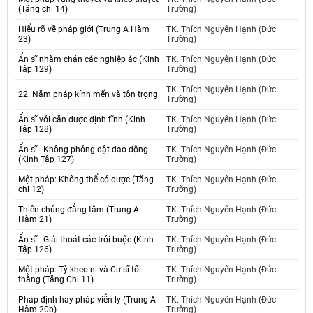
(Tăng chi 14)
Trường)
Hiểu rõ về pháp giới (Trung A Hàm
TK. Thích Nguyên Hạnh (Đức
23)
Trường)
Ẩn sĩ nhàm chán các nghiệp ác (Kinh
TK. Thích Nguyên Hạnh (Đức
Tập 129)
Trường)
TK. Thích Nguyên Hạnh (Đức
22. Năm pháp kính mến và tôn trọng
Trường)
Ẩn sĩ với căn được định tĩnh (Kinh
TK. Thích Nguyên Hạnh (Đức
Tập 128)
Trường)
Ẩn sĩ - Không phóng dật dao động
TK. Thích Nguyên Hạnh (Đức
(Kinh Tập 127)
Trường)
Một pháp: Không thể có được (Tăng
TK. Thích Nguyên Hạnh (Đức
chi 12)
Trường)
Thiên chúng đẳng tâm (Trung A
TK. Thích Nguyên Hạnh (Đức
Hàm 21)
Trường)
Ẩn sĩ - Giải thoát các trói buộc (Kinh
TK. Thích Nguyên Hạnh (Đức
Tập 126)
Trường)
Một pháp: Tỳ kheo ni và Cư sĩ tối
TK. Thích Nguyên Hạnh (Đức
thắng (Tăng Chi 11)
Trường)
Pháp định hay pháp viễn ly (Trung A
TK. Thích Nguyên Hạnh (Đức
Hàm 20b)
Trường)