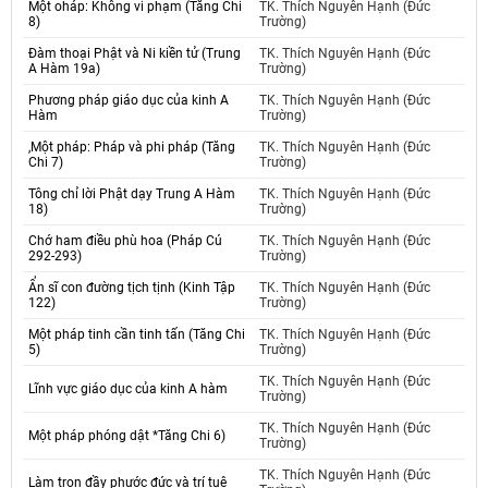
Một oháp: Không vi phạm (Tăng Chi
TK. Thích Nguyên Hạnh (Đức
8)
Trường)
Đàm thoại Phật và Ni kiền tử (Trung
TK. Thích Nguyên Hạnh (Đức
A Hàm 19a)
Trường)
Phương pháp giáo dục của kinh A
TK. Thích Nguyên Hạnh (Đức
Hàm
Trường)
,Một pháp: Pháp và phi pháp (Tăng
TK. Thích Nguyên Hạnh (Đức
Chi 7)
Trường)
Tông chỉ lời Phật dạy Trung A Hàm
TK. Thích Nguyên Hạnh (Đức
18)
Trường)
Chớ ham điều phù hoa (Pháp Cú
TK. Thích Nguyên Hạnh (Đức
292-293)
Trường)
Ẩn sĩ con đường tịch tịnh (Kinh Tập
TK. Thích Nguyên Hạnh (Đức
122)
Trường)
Một pháp tinh cần tinh tấn (Tăng Chi
TK. Thích Nguyên Hạnh (Đức
5)
Trường)
TK. Thích Nguyên Hạnh (Đức
Lĩnh vực giáo dục của kinh A hàm
Trường)
TK. Thích Nguyên Hạnh (Đức
Một pháp phóng dật *Tăng Chi 6)
Trường)
TK. Thích Nguyên Hạnh (Đức
Làm trọn đầy phước đức và trí tuệ