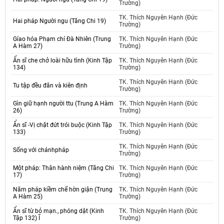
Trường)
TK. Thích Nguyên Hạnh (Đức
Hai pháp Người ngu (Tăng Chi 19)
Trường)
Gíao hóa Phạm chí Đà Nhiên (Trung
TK. Thích Nguyên Hạnh (Đức
A Hàm 27)
Trường)
Ẩn sĩ che chở loài hữu tình (Kinh Tập
TK. Thích Nguyên Hạnh (Đức
134)
Trường)
TK. Thích Nguyên Hạnh (Đức
Tu tập đều đăn và kiên định
Trường)
Gìn giữ hạnh người ttu (Trung A Hàm
TK. Thích Nguyên Hạnh (Đức
26)
Trường)
Ẩn sĩ -Vị chặt đứt trói buộc (Kinh Tập
TK. Thích Nguyên Hạnh (Đức
133)
Trường)
TK. Thích Nguyên Hạnh (Đức
Sống với chánhpháp
Trường)
Một pháp: Thân hành niệm (Tăng Chi
TK. Thích Nguyên Hạnh (Đức
17)
Trường)
Năm pháp kiềm chế hờn giận (Trung
TK. Thích Nguyên Hạnh (Đức
A Hàm 25)
Trường)
Ẩn sĩ từ bỏ mạn., phóng dật (Kinh
TK. Thích Nguyên Hạnh (Đức
Tập 132) Ĩ
Trường)