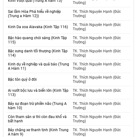
Kinh Vượt qua (Trung A hàm 13)
Trường)
Sai lầm Hòa Phá hiểu về nghiệp
TK. Thích Nguyên Hạnh (Đức
(Trung a Hàm 12))
Trường)
TK. Thích Nguyên Hạnh (Đức
Kinh Da xoa Alavaka (Kinh Tập 116)
Trường)
Bậc hào quang chói sáng (Kinh Tập
TK. Thích Nguyên Hạnh (Đức
115)
Trường)
Bậc xưng danh tối thượng (Kinh Tập
TK. Thích Nguyên Hạnh (Đức
114)
Trường)
Kinh dụ về nghiệp và quả báo (Trung
TK. Thích Nguyên Hạnh (Đức
A Hàm 11)
Trường)
TK. Thích Nguyên Hạnh (Đức
Bậc tôn quý ở đời
Trường)
Ai vướt bộc lưu và biển lớn (Kinh Tập
TK. Thích Nguyên Hạnh (Đức
113)
Trường)
Bảy sự đoạn trừ phiền não (Trung A
TK. Thích Nguyên Hạnh (Đức
hàm 10)
Trường)
Còn tham sân si thì còn đau khổ và
TK. Thích Nguyên Hạnh (Đức
bất hạnh
Trường)
Bảy chặng xe thanh tịnh (Kinh Trung
TK. Thích Nguyên Hạnh (Đức
A hàm 9)
Trường)