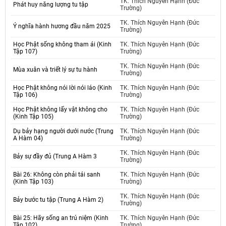
TK. Thích Nguyên Hạnh (Đức
Phát huy năng lượng tu tập
Trường)
TK. Thích Nguyên Hạnh (Đức
Ý nghĩa hành hương đầu năm 2025
Trường)
Học Phật sống không tham ái (Kinh
TK. Thích Nguyên Hạnh (Đức
Tập 107)
Trường)
TK. Thích Nguyên Hạnh (Đức
Mùa xuân và triết lý sự tu hành
Trường)
Học Phật không nói lời nói láo (Kinh
TK. Thích Nguyên Hạnh (Đức
Tập 106)
Trường)
Học Phật không lấy vật không cho
TK. Thích Nguyên Hạnh (Đức
(Kinh Tập 105)
Trường)
Dụ bảy hạng người dưới nước (Trung
TK. Thích Nguyên Hạnh (Đức
A Hàm 04)
Trường)
TK. Thích Nguyên Hạnh (Đức
Bảy sự đầy đủ (Trung A Hàm 3
Trường)
Bài 26: Không còn phải tái sanh
TK. Thích Nguyên Hạnh (Đức
(Kinh Tập 103)
Trường)
TK. Thích Nguyên Hạnh (Đức
Bảy bước tu tập (Trung A Hàm 2)
Trường)
Bài 25: Hãy sống an trú niệm (Kinh
TK. Thích Nguyên Hạnh (Đức
Tập 102)
Trường)