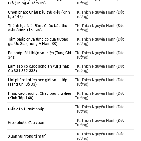
Già (Trung A Hàm 39)
Trường)
Chơn pháp: Châu báu thù diệu (kinh
TK. Thích Nguyên Hạnh (Đức
tập 147)
Trường)
Thành tựu Niết Bàn : Châu báu thù
TK. Thích Nguyên Hạnh (Đức
diệu (Kinh Tập 149)
Trường)
Tám pháp chưa từng có của trưởng
TK. Thích Nguyên Hạnh (Đức
giả Úc Già (Trung A Hàm 38)
Trường)
Ba pháp: Bất thiện và thiện (Tăng Chi
TK. Thích Nguyên Hạnh (Đức
34):
Trường)
Làm sao có cuộc sống an vui (Pháp
TK. Thích Nguyên Hạnh (Đức
Cú 331-332-333)
Trường)
Hai pháp: Lợi ích học giới và tu tập
TK. Thích Nguyên Hạnh (Đức
(Tăng Chi Bộ 33)
Trường)
Pháp cao thượng: Châu báu thù diệu
TK. Thích Nguyên Hạnh (Đức
(Kinh Tập 148)
Trường)
TK. Thích Nguyên Hạnh (Đức
Biển cà và Phật pháp
Trường)
TK. Thích Nguyên Hạnh (Đức
Gieo phước đầu xuân
Trường)
TK. Thích Nguyên Hạnh (Đức
Xuân vui trong tâm trí
Trường)