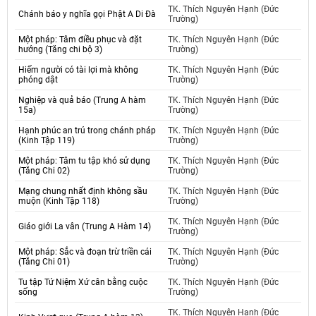
TK. Thích Nguyên Hạnh (Đức
Chánh báo y nghĩa gọi Phật A Di Đà
Trường)
Một pháp: Tâm điều phục và đặt
TK. Thích Nguyên Hạnh (Đức
hướng (Tăng chi bộ 3)
Trường)
Hiếm người có tài lợi mà không
TK. Thích Nguyên Hạnh (Đức
phóng dật
Trường)
Nghiệp và quả báo (Trung A hàm
TK. Thích Nguyên Hạnh (Đức
15a)
Trường)
Hạnh phúc an trú trong chánh pháp
TK. Thích Nguyên Hạnh (Đức
(Kinh Tập 119)
Trường)
Một pháp: Tâm tu tập khó sử dụng
TK. Thích Nguyên Hạnh (Đức
(Tăng Chi 02)
Trường)
Mạng chung nhất định không sầu
TK. Thích Nguyên Hạnh (Đức
muộn (Kinh Tập 118)
Trường)
TK. Thích Nguyên Hạnh (Đức
Giáo giới La vân (Trung A Hàm 14)
Trường)
Một pháp: Sắc và đoạn trừ triền cái
TK. Thích Nguyên Hạnh (Đức
(Tăng Chi 01)
Trường)
Tu tập Tứ Niệm Xứ cân bằng cuộc
TK. Thích Nguyên Hạnh (Đức
sống
Trường)
TK. Thích Nguyên Hạnh (Đức