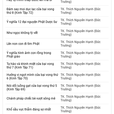
Hãy tự mình thắp đuốc lên mà đi
Trường)
Đám say mọi dục lạc cửa bại vong
TK. Thích Nguyên Hạnh (Đức
thứ 8 (Kinh Tập 72)
Trường)
TK. Thích Nguyên Hạnh (Đức
Ý nghĩa 12 đại nguyện Phật Dược Sư
Trường)
TK. Thích Nguyên Hạnh (Đức
Như ngọc không tỳ vết
Trường)
TK. Thích Nguyên Hạnh (Đức
Lên non con đi tìm Phật
Trường)
Ý nghĩa hình ảnh con rồng trong
TK. Thích Nguyên Hạnh (Đức
Phật giáo
Trường)
Tự hào và khinh miệt cửa bại vong
TK. Thích Nguyên Hạnh (Đức
thứ 7 (Kinh Tập 71)
Trường)
Hưởng vị ngọt mình cửa bại vong thứ
TK. Thích Nguyên Hạnh (Đức
6 (Kinh Tập 70)
Trường)
Nói dối luồng gạt cửa bại vong thứ 5
TK. Thích Nguyên Hạnh (Đức
(Kinh Tập 69)
Trường)
TK. Thích Nguyên Hạnh (Đức
Chánh pháp chiếc bè vượt sông mê
Trường)
TK. Thích Nguyên Hạnh (Đức
Khổ sầu vực thẳm đáng sợ nhất
Trường)