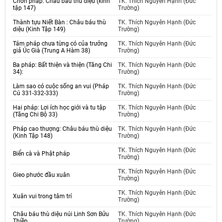
Chơn pháp: Châu báu thù diệu (kinh
TK. Thích Nguyên Hạnh (Đức
tập 147)
Trường)
Thành tựu Niết Bàn : Châu báu thù
TK. Thích Nguyên Hạnh (Đức
diệu (Kinh Tập 149)
Trường)
Tám pháp chưa từng có của trưởng
TK. Thích Nguyên Hạnh (Đức
giả Úc Già (Trung A Hàm 38)
Trường)
Ba pháp: Bất thiện và thiện (Tăng Chi
TK. Thích Nguyên Hạnh (Đức
34):
Trường)
Làm sao có cuộc sống an vui (Pháp
TK. Thích Nguyên Hạnh (Đức
Cú 331-332-333)
Trường)
Hai pháp: Lợi ích học giới và tu tập
TK. Thích Nguyên Hạnh (Đức
(Tăng Chi Bộ 33)
Trường)
Pháp cao thượng: Châu báu thù diệu
TK. Thích Nguyên Hạnh (Đức
(Kinh Tập 148)
Trường)
TK. Thích Nguyên Hạnh (Đức
Biển cà và Phật pháp
Trường)
TK. Thích Nguyên Hạnh (Đức
Gieo phước đầu xuân
Trường)
TK. Thích Nguyên Hạnh (Đức
Xuân vui trong tâm trí
Trường)
Châu báu thù diệu núi Linh Sơn Bửu
TK. Thích Nguyên Hạnh (Đức
Thiền
Trường)