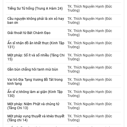
TK. Thích Nguyên Hạnh (Đức
Tiếng Sư Tử hống (Trung A Hàm 24)
Trường)
Cầu nguyện không phải là xin xỏ hay
TK. Thích Nguyên Hạnh (Đức
ban ơn
Trường)
TK. Thích Nguyên Hạnh (Đức
Giải thoát từ Bát Chánh Đạo
Trường)
Ẩn sĩ nhận đồ ăn khất thực (Kinh Tập
TK. Thích Nguyên Hạnh (Đức
131)
Trường)
Một pháp: Số ít và số nhiều (Tăng Chi
TK. Thích Nguyên Hạnh (Đức
15)
Trường)
TK. Thích Nguyên Hạnh (Đức
Gần bùn chẳng hôi tanh mùi bùn
Trường)
Vai trò Địa Tạng Vương Bồ Tát trong
TK. Thích Nguyên Hạnh (Đức
kinh tạng
Trường)
Ẩn sĩ vị không làm ai giận (Kinh Tập
TK. Thích Nguyên Hạnh (Đức
130)
Trường)
Một pháp: Niệm Phật và chủng tử
TK. Thích Nguyên Hạnh (Đức
(Tăng Chi 13)
Trường)
Một pháp vụng thuyết và khéo thuyết
TK. Thích Nguyên Hạnh (Đức
(Tăng chi 14)
Trường)