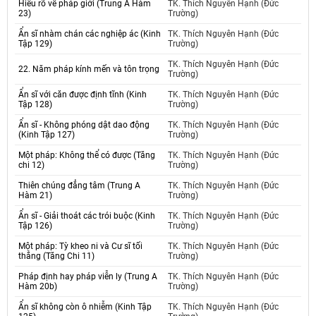
Hiểu rõ về pháp giới (Trung A Hàm
TK. Thích Nguyên Hạnh (Đức
23)
Trường)
Ẩn sĩ nhàm chán các nghiệp ác (Kinh
TK. Thích Nguyên Hạnh (Đức
Tập 129)
Trường)
TK. Thích Nguyên Hạnh (Đức
22. Năm pháp kính mến và tôn trọng
Trường)
Ẩn sĩ với căn được định tĩnh (Kinh
TK. Thích Nguyên Hạnh (Đức
Tập 128)
Trường)
Ẩn sĩ - Không phóng dật dao động
TK. Thích Nguyên Hạnh (Đức
(Kinh Tập 127)
Trường)
Một pháp: Không thể có được (Tăng
TK. Thích Nguyên Hạnh (Đức
chi 12)
Trường)
Thiên chúng đẳng tâm (Trung A
TK. Thích Nguyên Hạnh (Đức
Hàm 21)
Trường)
Ẩn sĩ - Giải thoát các trói buộc (Kinh
TK. Thích Nguyên Hạnh (Đức
Tập 126)
Trường)
Một pháp: Tỳ kheo ni và Cư sĩ tối
TK. Thích Nguyên Hạnh (Đức
thắng (Tăng Chi 11)
Trường)
Pháp định hay pháp viễn ly (Trung A
TK. Thích Nguyên Hạnh (Đức
Hàm 20b)
Trường)
Ẩn sĩ không còn ô nhiễm (Kinh Tập
TK. Thích Nguyên Hạnh (Đức