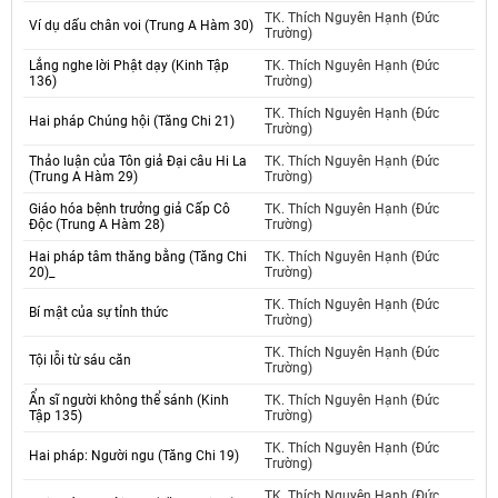
TK. Thích Nguyên Hạnh (Đức
Ví dụ dấu chân voi (Trung A Hàm 30)
Trường)
Lắng nghe lời Phật dạy (Kinh Tập
TK. Thích Nguyên Hạnh (Đức
136)
Trường)
TK. Thích Nguyên Hạnh (Đức
Hai pháp Chúng hội (Tăng Chi 21)
Trường)
Thảo luận của Tôn giả Đại câu Hi La
TK. Thích Nguyên Hạnh (Đức
(Trung A Hàm 29)
Trường)
Giáo hóa bệnh trưởng giả Cấp Cô
TK. Thích Nguyên Hạnh (Đức
Độc (Trung A Hàm 28)
Trường)
Hai pháp tâm thăng bằng (Tăng Chi
TK. Thích Nguyên Hạnh (Đức
20)_
Trường)
TK. Thích Nguyên Hạnh (Đức
Bí mật của sự tỉnh thức
Trường)
TK. Thích Nguyên Hạnh (Đức
Tội lỗi từ sáu căn
Trường)
Ẩn sĩ người không thể sánh (Kinh
TK. Thích Nguyên Hạnh (Đức
Tập 135)
Trường)
TK. Thích Nguyên Hạnh (Đức
Hai pháp: Người ngu (Tăng Chi 19)
Trường)
TK. Thích Nguyên Hạnh (Đức