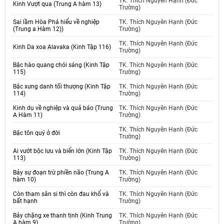
TK. Thích Nguyên Hạnh (Đức
Kinh Vượt qua (Trung A hàm 13)
Trường)
Sai lầm Hòa Phá hiểu về nghiệp
TK. Thích Nguyên Hạnh (Đức
(Trung a Hàm 12))
Trường)
TK. Thích Nguyên Hạnh (Đức
Kinh Da xoa Alavaka (Kinh Tập 116)
Trường)
Bậc hào quang chói sáng (Kinh Tập
TK. Thích Nguyên Hạnh (Đức
115)
Trường)
Bậc xưng danh tối thượng (Kinh Tập
TK. Thích Nguyên Hạnh (Đức
114)
Trường)
Kinh dụ về nghiệp và quả báo (Trung
TK. Thích Nguyên Hạnh (Đức
A Hàm 11)
Trường)
TK. Thích Nguyên Hạnh (Đức
Bậc tôn quý ở đời
Trường)
Ai vướt bộc lưu và biển lớn (Kinh Tập
TK. Thích Nguyên Hạnh (Đức
113)
Trường)
Bảy sự đoạn trừ phiền não (Trung A
TK. Thích Nguyên Hạnh (Đức
hàm 10)
Trường)
Còn tham sân si thì còn đau khổ và
TK. Thích Nguyên Hạnh (Đức
bất hạnh
Trường)
Bảy chặng xe thanh tịnh (Kinh Trung
TK. Thích Nguyên Hạnh (Đức
A hàm 9)
Trường)