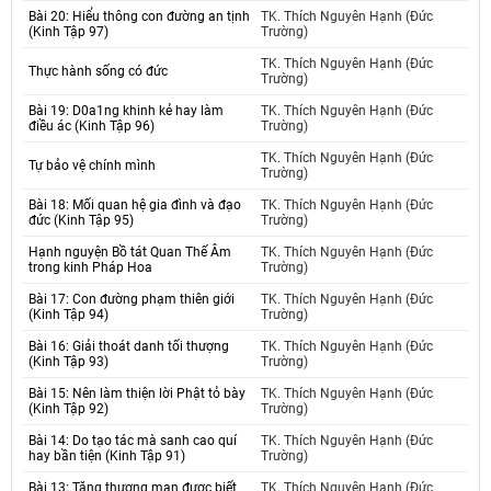
Bài 20: Hiểu thông con đường an tịnh
TK. Thích Nguyên Hạnh (Đức
(Kinh Tập 97)
Trường)
TK. Thích Nguyên Hạnh (Đức
Thực hành sống có đức
Trường)
Bài 19: D0a1ng khinh kẻ hay làm
TK. Thích Nguyên Hạnh (Đức
điều ác (Kinh Tập 96)
Trường)
TK. Thích Nguyên Hạnh (Đức
Tự bảo vệ chính mình
Trường)
Bài 18: Mối quan hệ gia đình và đạo
TK. Thích Nguyên Hạnh (Đức
đức (Kinh Tập 95)
Trường)
Hạnh nguyện Bồ tát Quan Thế Âm
TK. Thích Nguyên Hạnh (Đức
trong kinh Pháp Hoa
Trường)
Bài 17: Con đường phạm thiên giới
TK. Thích Nguyên Hạnh (Đức
(Kinh Tập 94)
Trường)
Bài 16: Giải thoát danh tối thượng
TK. Thích Nguyên Hạnh (Đức
(Kinh Tập 93)
Trường)
Bài 15: Nên làm thiện lời Phật tỏ bày
TK. Thích Nguyên Hạnh (Đức
(Kinh Tập 92)
Trường)
Bài 14: Do tạo tác mà sanh cao quí
TK. Thích Nguyên Hạnh (Đức
hay bần tiện (Kinh Tập 91)
Trường)
Bài 13: Tăng thượng mạn được biết
TK. Thích Nguyên Hạnh (Đức