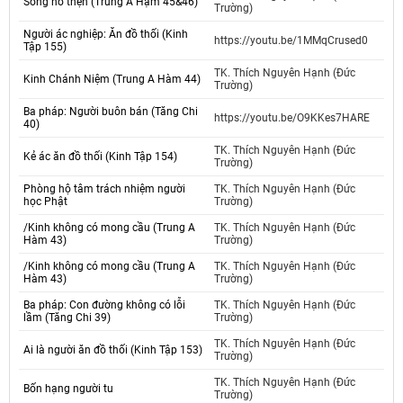
Sống hỗ thẹn (Trung A Hạm 45&46)
Trường)
Người ác nghiệp: Ăn đồ thối (Kinh
https://youtu.be/1MMqCrused0
Tập 155)
TK. Thích Nguyên Hạnh (Đức
Kinh Chánh Niệm (Trung A Hàm 44)
Trường)
Ba pháp: Người buôn bán (Tăng Chi
https://youtu.be/O9KKes7HARE
40)
TK. Thích Nguyên Hạnh (Đức
Kẻ ác ăn đồ thối (Kinh Tập 154)
Trường)
Phòng hộ tâm trách nhiệm người
TK. Thích Nguyên Hạnh (Đức
học Phật
Trường)
/Kinh không có mong cầu (Trung A
TK. Thích Nguyên Hạnh (Đức
Hàm 43)
Trường)
/Kinh không có mong cầu (Trung A
TK. Thích Nguyên Hạnh (Đức
Hàm 43)
Trường)
Ba pháp: Con đường không có lỗi
TK. Thích Nguyên Hạnh (Đức
lầm (Tăng Chi 39)
Trường)
TK. Thích Nguyên Hạnh (Đức
Ai là người ăn đồ thối (Kinh Tập 153)
Trường)
TK. Thích Nguyên Hạnh (Đức
Bốn hạng người tu
Trường)