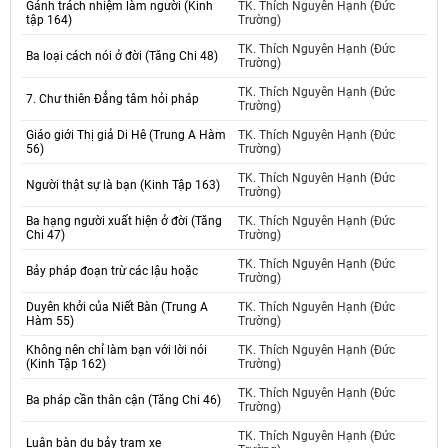
Gánh trách nhiệm làm người (Kinh
TK. Thích Nguyên Hạnh (Đức
tập 164)
Trường)
TK. Thích Nguyên Hạnh (Đức
Ba loại cách nói ở đời (Tăng Chi 48)
Trường)
TK. Thích Nguyên Hạnh (Đức
7. Chư thiên Đẳng tâm hỏi pháp
Trường)
Giáo giới Thị giả Di Hê (Trung A Hàm
TK. Thích Nguyên Hạnh (Đức
56)
Trường)
TK. Thích Nguyên Hạnh (Đức
Người thật sự là bạn (Kinh Tập 163)
Trường)
Ba hạng người xuất hiện ở đời (Tăng
TK. Thích Nguyên Hạnh (Đức
Chi 47)
Trường)
TK. Thích Nguyên Hạnh (Đức
Bảy pháp đoạn trừ các lậu hoặc
Trường)
Duyên khởi của Niết Bàn (Trung A
TK. Thích Nguyên Hạnh (Đức
Hàm 55)
Trường)
Không nên chỉ làm bạn với lời nói
TK. Thích Nguyên Hạnh (Đức
(Kinh Tập 162)
Trường)
TK. Thích Nguyên Hạnh (Đức
Ba pháp cần thân cận (Tăng Chi 46)
Trường)
TK. Thích Nguyên Hạnh (Đức
Luận bàn dụ bảy trạm xe