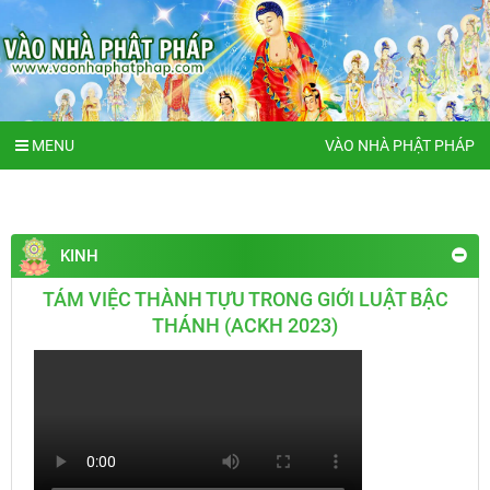
MENU
VÀO NHÀ PHẬT PHÁP
KINH
TÁM VIỆC THÀNH TỰU TRONG GIỚI LUẬT BẬC
THÁNH (ACKH 2023)