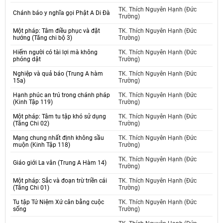
TK. Thích Nguyên Hạnh (Đức
Chánh báo y nghĩa gọi Phật A Di Đà
Trường)
Một pháp: Tâm điều phục và đặt
TK. Thích Nguyên Hạnh (Đức
hướng (Tăng chi bộ 3)
Trường)
Hiếm người có tài lợi mà không
TK. Thích Nguyên Hạnh (Đức
phóng dật
Trường)
Nghiệp và quả báo (Trung A hàm
TK. Thích Nguyên Hạnh (Đức
15a)
Trường)
Hạnh phúc an trú trong chánh pháp
TK. Thích Nguyên Hạnh (Đức
(Kinh Tập 119)
Trường)
Một pháp: Tâm tu tập khó sử dụng
TK. Thích Nguyên Hạnh (Đức
(Tăng Chi 02)
Trường)
Mạng chung nhất định không sầu
TK. Thích Nguyên Hạnh (Đức
muộn (Kinh Tập 118)
Trường)
TK. Thích Nguyên Hạnh (Đức
Giáo giới La vân (Trung A Hàm 14)
Trường)
Một pháp: Sắc và đoạn trừ triền cái
TK. Thích Nguyên Hạnh (Đức
(Tăng Chi 01)
Trường)
Tu tập Tứ Niệm Xứ cân bằng cuộc
TK. Thích Nguyên Hạnh (Đức
sống
Trường)