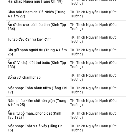
Hai pháp Người ngu (Tăng Chi 19)
Trường)
Gíao hóa Phạm chí Đà Nhiên (Trung
TK. Thích Nguyên Hạnh (Đức
A Hàm 27)
Trường)
Ẩn sĩ che chở loài hữu tình (Kinh Tập
TK. Thích Nguyên Hạnh (Đức
134)
Trường)
TK. Thích Nguyên Hạnh (Đức
Tu tập đều đăn và kiên định
Trường)
Gìn giữ hạnh người ttu (Trung A Hàm
TK. Thích Nguyên Hạnh (Đức
26)
Trường)
Ẩn sĩ -Vị chặt đứt trói buộc (Kinh Tập
TK. Thích Nguyên Hạnh (Đức
133)
Trường)
TK. Thích Nguyên Hạnh (Đức
Sống với chánhpháp
Trường)
Một pháp: Thân hành niệm (Tăng Chi
TK. Thích Nguyên Hạnh (Đức
17)
Trường)
Năm pháp kiềm chế hờn giận (Trung
TK. Thích Nguyên Hạnh (Đức
A Hàm 25)
Trường)
Ẩn sĩ từ bỏ mạn., phóng dật (Kinh
TK. Thích Nguyên Hạnh (Đức
Tập 132) Ĩ
Trường)
Một pháp: Thật sự là vậy (Tăng Chi
TK. Thích Nguyên Hạnh (Đức
16)
Trường)