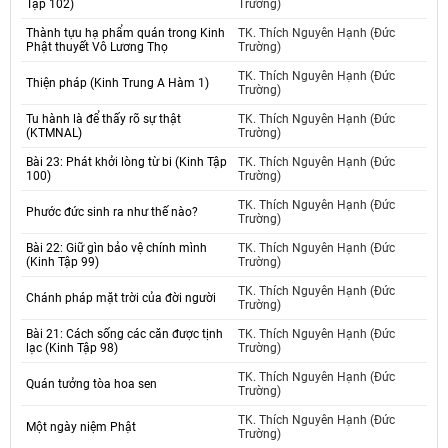
Tập 102)
Trường)
Thành tựu hạ phẩm quán trong Kinh
TK. Thích Nguyên Hạnh (Đức
Phật thuyết Vô Lương Thọ
Trường)
TK. Thích Nguyên Hạnh (Đức
Thiện pháp (Kinh Trung A Hàm 1)
Trường)
Tu hành là để thấy rõ sự thật
TK. Thích Nguyên Hạnh (Đức
(KTMNAL)
Trường)
Bài 23: Phát khởi lòng từ bi (Kinh Tập
TK. Thích Nguyên Hạnh (Đức
100)
Trường)
TK. Thích Nguyên Hạnh (Đức
Phước đức sinh ra như thế nào?
Trường)
Bài 22: Giữ gìn bảo vệ chính mình
TK. Thích Nguyên Hạnh (Đức
(Kinh Tập 99)
Trường)
TK. Thích Nguyên Hạnh (Đức
Chánh pháp mặt trời của đời người
Trường)
Bài 21: Cách sống các căn được tịnh
TK. Thích Nguyên Hạnh (Đức
lạc (Kinh Tập 98)
Trường)
TK. Thích Nguyên Hạnh (Đức
Quán tưởng tòa hoa sen
Trường)
TK. Thích Nguyên Hạnh (Đức
Một ngày niệm Phật
Trường)