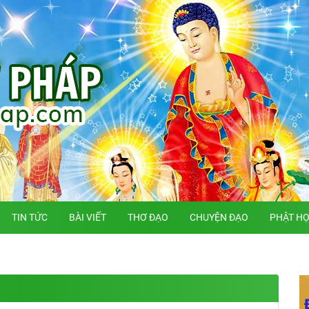
TIN TỨC
BÀI VIẾT
THƠ ĐẠO
CHUYỆN ĐẠO
PHẬT H