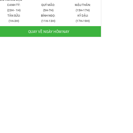
CANH TÝ:
QUÝ MÃO:
MẬU THÂN:
(23H - 1H)
(5H-7H)
(15H-17H)
TÂN SỬU:
BÍNH NGỌ:
KỶ DẬU:
(1H-3H)
(11H-13H)
(17H-19H)
QUAY VỀ NGÀY HÔM NAY