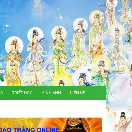
ỌC
TRIẾT HỌC
HÌNH ẢNH
LIÊN HỆ