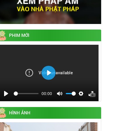
PHIM MỚI
Play
00:00
Play
Mute
Settings
Enter
fullscreen
HÌNH ẢNH