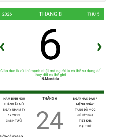
THÁNG 8
2026
THỨ 5
6
Giáo dục là vũ khí mạnh nhất mà người ta có thể sử dụng để
thay đổi cả thế giới
N.Mandela
THÁNG 6
NĂM BÍNH NGỌ
NGÀY HẮC ĐẠO *
THÁNG ẤT MÙI
MỆNH NGÀY:
24
NGÀY NHÂM TÝ
TANG ĐỒ MỘC
19:29:24
(GỖ CÂY DÂU)
CANH TUẤT
TIẾT KHÍ:
ĐẠI THỬ
GIỜ HOÀNG ĐẠO