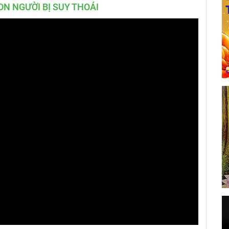
N NGƯỜI BỊ SUY THOÁI