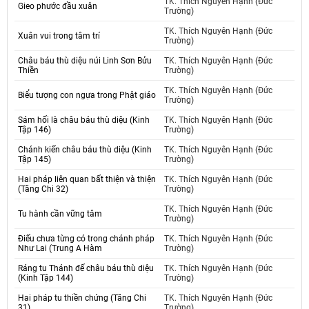
TK. Thích Nguyên Hạnh (Đức
Gieo phước đầu xuân
Trường)
TK. Thích Nguyên Hạnh (Đức
Xuân vui trong tâm trí
Trường)
Châu báu thù diệu núi Linh Sơn Bửu
TK. Thích Nguyên Hạnh (Đức
Thiền
Trường)
TK. Thích Nguyên Hạnh (Đức
Biểu tượng con ngựa trong Phật giáo
Trường)
Sám hối là châu báu thù diệu (Kinh
TK. Thích Nguyên Hạnh (Đức
Tập 146)
Trường)
Chánh kiến châu báu thù diệu (Kinh
TK. Thích Nguyên Hạnh (Đức
Tập 145)
Trường)
Hai pháp liên quan bất thiện và thiện
TK. Thích Nguyên Hạnh (Đức
(Tăng Chi 32)
Trường)
TK. Thích Nguyên Hạnh (Đức
Tu hành cần vững tâm
Trường)
Điếu chưa từng có trong chánh pháp
TK. Thích Nguyên Hạnh (Đức
Như Lai (Trung A Hàm
Trường)
Ráng tu Thánh đế châu báu thù diệu
TK. Thích Nguyên Hạnh (Đức
(Kinh Tập 144)
Trường)
Hai pháp tu thiền chứng (Tăng Chi
TK. Thích Nguyên Hạnh (Đức
31)
Trường)