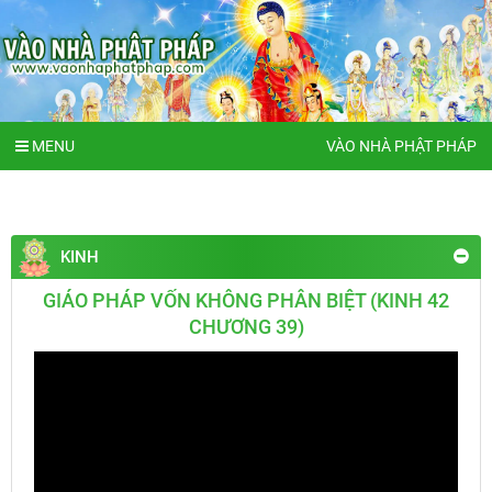
MENU
VÀO NHÀ PHẬT PHÁP
KINH
GIÁO PHÁP VỐN KHÔNG PHÂN BIỆT (KINH 42
CHƯƠNG 39)