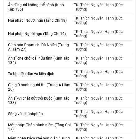
Ẩn sĩ người không thể sánh (Kinh
TK. Thích Nguyên Hạnh (Đức
Tập 135)
Trường)
TK. Thích Nguyên Hạnh (Đức
Hai pháp: Người ngu (Tăng Chi 19)
Trường)
TK. Thích Nguyên Hạnh (Đức
Hai pháp Người ngu (Tăng Chi 19)
Trường)
Gíao hóa Phạm chí Đà Nhiên (Trung
TK. Thích Nguyên Hạnh (Đức
A Hàm 27)
Trường)
Ẩn sĩ che chở loài hữu tình (Kinh Tập
TK. Thích Nguyên Hạnh (Đức
134)
Trường)
TK. Thích Nguyên Hạnh (Đức
Tu tập đều đăn và kiên định
Trường)
Gìn giữ hạnh người ttu (Trung A Hàm
TK. Thích Nguyên Hạnh (Đức
26)
Trường)
Ẩn sĩ -Vị chặt đứt trói buộc (Kinh Tập
TK. Thích Nguyên Hạnh (Đức
133)
Trường)
TK. Thích Nguyên Hạnh (Đức
Sống với chánhpháp
Trường)
Một pháp: Thân hành niệm (Tăng Chi
TK. Thích Nguyên Hạnh (Đức
17)
Trường)
Năm pháp kiềm chế hờn giận (Trung
TK. Thích Nguyên Hạnh (Đức