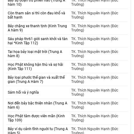
Bảy sự đoạn trừ phiền não (Trung A
TK. Thích Nguyên Hạnh (Đức
hàm 10)
Trường)
Còn tham sân si thì còn đau khổ và
TK. Thích Nguyên Hạnh (Đức
bất hạnh
Trường)
Bảy chặng xe thanh tịnh (Kinh Trung
TK. Thích Nguyên Hạnh (Đức
A hàm 9)
Trường)
Sáu pháp thr61 giới sanh khởi và tàn
TK. Thích Nguyên Hạnh (Đức
hại *Kinh Tập 112)
Trường)
Tai họa bảy loại mặt trời (Trung A
TK. Thích Nguyên Hạnh (Đức
hàm 8)
Trường)
Học Phật không hận thù và sợ hãi
TK. Thích Nguyên Hạnh (Đức
(Kinh Tập 111)
Trường)
Bảy loại phước thế gian và xuất thế
TK. Thích Nguyên Hạnh (Đức
gian (Trung A Hàm 7)
Trường)
TK. Thích Nguyên Hạnh (Đức
Sám hối và ý nghĩa
Trường)
Nơi đến bảy bậc thiện nhân (Trung A
TK. Thích Nguyên Hạnh (Đức
hàm 6)
Trường)
Học Phật tâm được viên mãn (Kinh
TK. Thích Nguyên Hạnh (Đức
Tập 109)
Trường)
Bảy ví dụ cảnh tĩnh nguời tu (Trung A
TK. Thích Nguyên Hạnh (Đức
Hàm 5)
Trường)