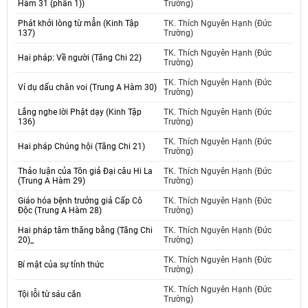
Hàm 31 (phần 1))
Trường)
Phát khởi lòng từ mẫn (Kinh Tập
TK. Thích Nguyên Hạnh (Đức
137)
Trường)
TK. Thích Nguyên Hạnh (Đức
Hai pháp: Về người (Tăng Chi 22)
Trường)
TK. Thích Nguyên Hạnh (Đức
Ví dụ dấu chân voi (Trung A Hàm 30)
Trường)
Lắng nghe lời Phật dạy (Kinh Tập
TK. Thích Nguyên Hạnh (Đức
136)
Trường)
TK. Thích Nguyên Hạnh (Đức
Hai pháp Chúng hội (Tăng Chi 21)
Trường)
Thảo luận của Tôn giả Đại câu Hi La
TK. Thích Nguyên Hạnh (Đức
(Trung A Hàm 29)
Trường)
Giáo hóa bệnh trưởng giả Cấp Cô
TK. Thích Nguyên Hạnh (Đức
Độc (Trung A Hàm 28)
Trường)
Hai pháp tâm thăng bằng (Tăng Chi
TK. Thích Nguyên Hạnh (Đức
20)_
Trường)
TK. Thích Nguyên Hạnh (Đức
Bí mật của sự tỉnh thức
Trường)
TK. Thích Nguyên Hạnh (Đức
Tội lỗi từ sáu căn
Trường)