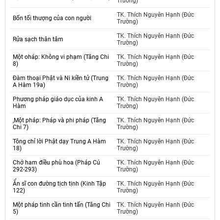
Trường)
TK. Thích Nguyên Hạnh (Đức
Bốn tối thượng của con người
Trường)
TK. Thích Nguyên Hạnh (Đức
Rửa sạch thân tâm
Trường)
Một oháp: Không vi phạm (Tăng Chi
TK. Thích Nguyên Hạnh (Đức
8)
Trường)
Đàm thoại Phật và Ni kiền tử (Trung
TK. Thích Nguyên Hạnh (Đức
A Hàm 19a)
Trường)
Phương pháp giáo dục của kinh A
TK. Thích Nguyên Hạnh (Đức
Hàm
Trường)
,Một pháp: Pháp và phi pháp (Tăng
TK. Thích Nguyên Hạnh (Đức
Chi 7)
Trường)
Tông chỉ lời Phật dạy Trung A Hàm
TK. Thích Nguyên Hạnh (Đức
18)
Trường)
Chớ ham điều phù hoa (Pháp Cú
TK. Thích Nguyên Hạnh (Đức
292-293)
Trường)
Ẩn sĩ con đường tịch tịnh (Kinh Tập
TK. Thích Nguyên Hạnh (Đức
122)
Trường)
Một pháp tinh cần tinh tấn (Tăng Chi
TK. Thích Nguyên Hạnh (Đức
5)
Trường)