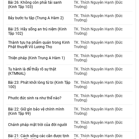
Bài 26: Không còn phải tái sanh
TK. Thích Nguyên Hạnh (Đức
(Kinh Tập 103)
Trường)
TK. Thích Nguyên Hạnh (Đức
Bảy bước tu tập (Trung A Hàm 2)
Trường)
Bài 25: Hãy sống an trú niệm (Kinh
TK. Thích Nguyên Hạnh (Đức
Tập 102)
Trường)
Thành tựu hạ phẩm quán trong Kinh
TK. Thích Nguyên Hạnh (Đức
Phật thuyết Vô Lương Thọ
Trường)
TK. Thích Nguyên Hạnh (Đức
Thiện pháp (Kinh Trung A Hàm 1)
Trường)
Tu hành là để thấy rõ sự thật
TK. Thích Nguyên Hạnh (Đức
(KTMNAL)
Trường)
Bài 23: Phát khởi lòng từ bi (Kinh Tập
TK. Thích Nguyên Hạnh (Đức
100)
Trường)
TK. Thích Nguyên Hạnh (Đức
Phước đức sinh ra như thế nào?
Trường)
Bài 22: Giữ gìn bảo vệ chính mình
TK. Thích Nguyên Hạnh (Đức
(Kinh Tập 99)
Trường)
TK. Thích Nguyên Hạnh (Đức
Chánh pháp mặt trời của đời người
Trường)
Bài 21: Cách sống các căn được tịnh
TK. Thích Nguyên Hạnh (Đức