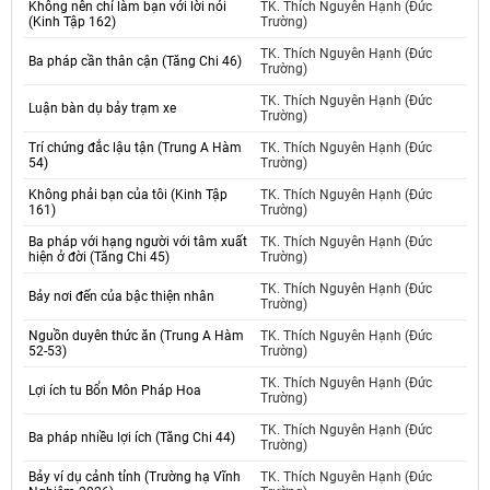
Không nên chỉ làm bạn với lời nói
TK. Thích Nguyên Hạnh (Đức
(Kinh Tập 162)
Trường)
TK. Thích Nguyên Hạnh (Đức
Ba pháp cần thân cận (Tăng Chi 46)
Trường)
TK. Thích Nguyên Hạnh (Đức
Luận bàn dụ bảy trạm xe
Trường)
Trí chứng đắc lậu tận (Trung A Hàm
TK. Thích Nguyên Hạnh (Đức
54)
Trường)
Không phải bạn của tôi (Kinh Tập
TK. Thích Nguyên Hạnh (Đức
161)
Trường)
Ba pháp với hạng người với tâm xuất
TK. Thích Nguyên Hạnh (Đức
hiện ở đời (Tăng Chi 45)
Trường)
TK. Thích Nguyên Hạnh (Đức
Bảy nơi đến của bậc thiện nhân
Trường)
Nguồn duyên thức ăn (Trung A Hàm
TK. Thích Nguyên Hạnh (Đức
52-53)
Trường)
TK. Thích Nguyên Hạnh (Đức
Lợi ích tu Bổn Môn Pháp Hoa
Trường)
TK. Thích Nguyên Hạnh (Đức
Ba pháp nhiều lợi ích (Tăng Chi 44)
Trường)
Bảy ví dụ cảnh tỉnh (Trường hạ Vĩnh
TK. Thích Nguyên Hạnh (Đức