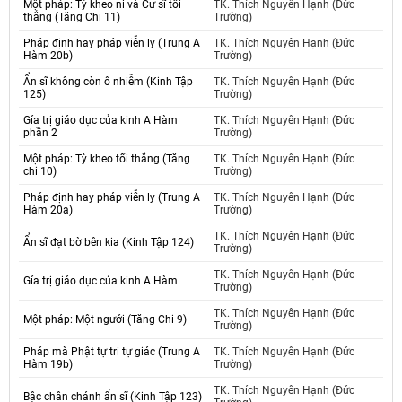
Một pháp: Tỳ kheo ni và Cư sĩ tối
TK. Thích Nguyên Hạnh (Đức
thắng (Tăng Chi 11)
Trường)
Pháp định hay pháp viễn ly (Trung A
TK. Thích Nguyên Hạnh (Đức
Hàm 20b)
Trường)
Ẩn sĩ không còn ô nhiễm (Kinh Tập
TK. Thích Nguyên Hạnh (Đức
125)
Trường)
Gía trị giáo dục của kinh A Hàm
TK. Thích Nguyên Hạnh (Đức
phần 2
Trường)
Một pháp: Tỳ kheo tối thắng (Tăng
TK. Thích Nguyên Hạnh (Đức
chi 10)
Trường)
Pháp định hay pháp viễn ly (Trung A
TK. Thích Nguyên Hạnh (Đức
Hàm 20a)
Trường)
TK. Thích Nguyên Hạnh (Đức
Ẩn sĩ đạt bờ bên kia (Kinh Tập 124)
Trường)
TK. Thích Nguyên Hạnh (Đức
Gía trị giáo dục của kinh A Hàm
Trường)
TK. Thích Nguyên Hạnh (Đức
Một pháp: Một ngưới (Tăng Chi 9)
Trường)
Pháp mà Phật tự tri tự giác (Trung A
TK. Thích Nguyên Hạnh (Đức
Hàm 19b)
Trường)
TK. Thích Nguyên Hạnh (Đức
Bậc chân chánh ẩn sĩ (Kinh Tập 123)