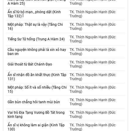
A Hàm 25)
Trường)
Ẩn sĩ từ bỏ mạn., phóng dật (Kinh
TK. Thích Nguyên Hạnh (Đức
Tập 132) Ĩ
Trường)
Một pháp: Thật sự là vậy (Tăng Chi
TK. Thích Nguyên Hạnh (Đức
16)
Trường)
TK. Thích Nguyên Hạnh (Đức
Tiếng Sư Tử hống (Trung A Hàm 24)
Trường)
Cầu nguyện không phải là xin xỏ hay
TK. Thích Nguyên Hạnh (Đức
ban ơn
Trường)
TK. Thích Nguyên Hạnh (Đức
Giải thoát từ Bát Chánh Đạo
Trường)
Ẩn sĩ nhận đồ ăn khất thực (Kinh Tập
TK. Thích Nguyên Hạnh (Đức
131)
Trường)
Một pháp: Số ít và số nhiều (Tăng Chi
TK. Thích Nguyên Hạnh (Đức
15)
Trường)
TK. Thích Nguyên Hạnh (Đức
Gần bùn chẳng hôi tanh mùi bùn
Trường)
Vai trò Địa Tạng Vương Bồ Tát trong
TK. Thích Nguyên Hạnh (Đức
kinh tạng
Trường)
Ẩn sĩ vị không làm ai giận (Kinh Tập
TK. Thích Nguyên Hạnh (Đức
130)
Trường)