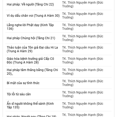
TK. Thích Nguyên Hạnh (Đức
Hai pháp: Về người (Tăng Chi 22)
Trường)
TK. Thích Nguyên Hạnh (Đức
Ví dụ dấu chân voi (Trung A Hàm 30)
Trường)
Lắng nghe lời Phật dạy (Kinh Tập
TK. Thích Nguyên Hạnh (Đức
136)
Trường)
TK. Thích Nguyên Hạnh (Đức
Hai pháp Chúng hội (Tăng Chi 21)
Trường)
Thảo luận của Tôn giả Đại câu Hi La
TK. Thích Nguyên Hạnh (Đức
(Trung A Hàm 29)
Trường)
Giáo hóa bệnh trưởng giả Cấp Cô
TK. Thích Nguyên Hạnh (Đức
Độc (Trung A Hàm 28)
Trường)
Hai pháp tâm thăng bằng (Tăng Chi
TK. Thích Nguyên Hạnh (Đức
20)_
Trường)
TK. Thích Nguyên Hạnh (Đức
Bí mật của sự tỉnh thức
Trường)
TK. Thích Nguyên Hạnh (Đức
Tội lỗi từ sáu căn
Trường)
Ẩn sĩ người không thể sánh (Kinh
TK. Thích Nguyên Hạnh (Đức
Tập 135)
Trường)
TK. Thích Nguyên Hạnh (Đức
Hai pháp: Người ngu (Tăng Chi 19)