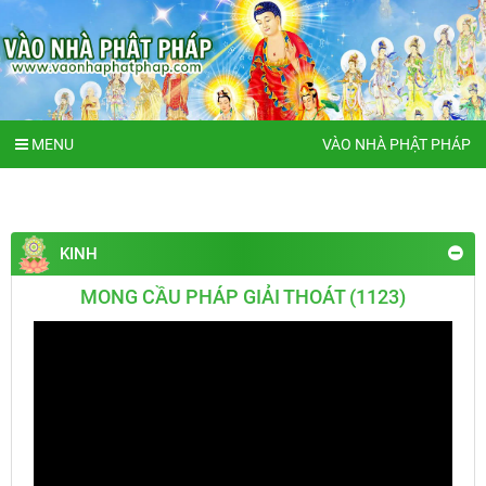
MENU
VÀO NHÀ PHẬT PHÁP
KINH
MONG CẦU PHÁP GIẢI THOÁT (1123)