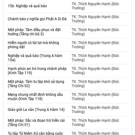
TK. Thích Nguyên Hạnh (Đức
15b. Nghiệp và quả báo
Trường)
TK. Thích Nguyên Hạnh (Đức
Chánh báo y nghĩa gọi Phật A Di Đà
Trường)
Một pháp: Tâm điều phục và đặt
TK. Thích Nguyên Hạnh (Đức
hướng (Tăng chi bộ 3)
Trường)
Hiếm người có tài lợi mà không
TK. Thích Nguyên Hạnh (Đức
phóng dật
Trường)
Nghiệp và quả báo (Trung A hàm
TK. Thích Nguyên Hạnh (Đức
15a)
Trường)
Hạnh phúc an trú trong chánh pháp
TK. Thích Nguyên Hạnh (Đức
(Kinh Tập 119)
Trường)
Một pháp: Tâm tu tập khó sử dụng
TK. Thích Nguyên Hạnh (Đức
(Tăng Chi 02)
Trường)
Mạng chung nhất định không sầu
TK. Thích Nguyên Hạnh (Đức
muộn (Kinh Tập 118)
Trường)
TK. Thích Nguyên Hạnh (Đức
Giáo giới La vân (Trung A Hàm 14)
Trường)
Một pháp: Sắc và đoạn trừ triền cái
TK. Thích Nguyên Hạnh (Đức
(Tăng Chi 01)
Trường)
Tu tập Tứ Niệm Xứ cân bằng cuộc
TK. Thích Nguyên Hạnh (Đức