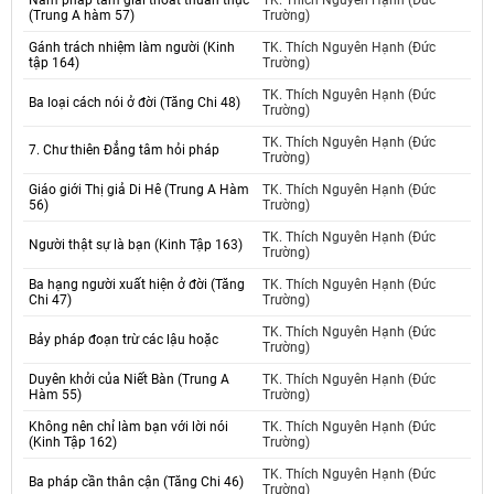
Năm pháp tâm giải thoát thuần thục
TK. Thích Nguyên Hạnh (Đức
(Trung A hàm 57)
Trường)
Gánh trách nhiệm làm người (Kinh
TK. Thích Nguyên Hạnh (Đức
tập 164)
Trường)
TK. Thích Nguyên Hạnh (Đức
Ba loại cách nói ở đời (Tăng Chi 48)
Trường)
TK. Thích Nguyên Hạnh (Đức
7. Chư thiên Đẳng tâm hỏi pháp
Trường)
Giáo giới Thị giả Di Hê (Trung A Hàm
TK. Thích Nguyên Hạnh (Đức
56)
Trường)
TK. Thích Nguyên Hạnh (Đức
Người thật sự là bạn (Kinh Tập 163)
Trường)
Ba hạng người xuất hiện ở đời (Tăng
TK. Thích Nguyên Hạnh (Đức
Chi 47)
Trường)
TK. Thích Nguyên Hạnh (Đức
Bảy pháp đoạn trừ các lậu hoặc
Trường)
Duyên khởi của Niết Bàn (Trung A
TK. Thích Nguyên Hạnh (Đức
Hàm 55)
Trường)
Không nên chỉ làm bạn với lời nói
TK. Thích Nguyên Hạnh (Đức
(Kinh Tập 162)
Trường)
TK. Thích Nguyên Hạnh (Đức
Ba pháp cần thân cận (Tăng Chi 46)
Trường)