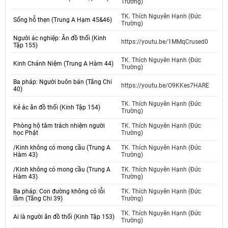
Trường)
TK. Thích Nguyên Hạnh (Đức
Sống hỗ thẹn (Trung A Hạm 45&46)
Trường)
Người ác nghiệp: Ăn đồ thối (Kinh
https://youtu.be/1MMqCrused0
Tập 155)
TK. Thích Nguyên Hạnh (Đức
Kinh Chánh Niệm (Trung A Hàm 44)
Trường)
Ba pháp: Người buôn bán (Tăng Chi
https://youtu.be/O9KKes7HARE
40)
TK. Thích Nguyên Hạnh (Đức
Kẻ ác ăn đồ thối (Kinh Tập 154)
Trường)
Phòng hộ tâm trách nhiệm người
TK. Thích Nguyên Hạnh (Đức
học Phật
Trường)
/Kinh không có mong cầu (Trung A
TK. Thích Nguyên Hạnh (Đức
Hàm 43)
Trường)
/Kinh không có mong cầu (Trung A
TK. Thích Nguyên Hạnh (Đức
Hàm 43)
Trường)
Ba pháp: Con đường không có lỗi
TK. Thích Nguyên Hạnh (Đức
lầm (Tăng Chi 39)
Trường)
TK. Thích Nguyên Hạnh (Đức
Ai là người ăn đồ thối (Kinh Tập 153)
Trường)