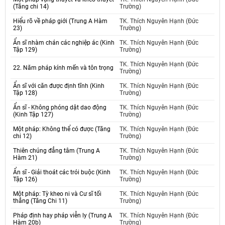
(Tăng chi 14)
Trường)
Hiểu rõ về pháp giới (Trung A Hàm
TK. Thích Nguyên Hạnh (Đức
23)
Trường)
Ẩn sĩ nhàm chán các nghiệp ác (Kinh
TK. Thích Nguyên Hạnh (Đức
Tập 129)
Trường)
TK. Thích Nguyên Hạnh (Đức
22. Năm pháp kính mến và tôn trọng
Trường)
Ẩn sĩ với căn được định tĩnh (Kinh
TK. Thích Nguyên Hạnh (Đức
Tập 128)
Trường)
Ẩn sĩ - Không phóng dật dao động
TK. Thích Nguyên Hạnh (Đức
(Kinh Tập 127)
Trường)
Một pháp: Không thể có được (Tăng
TK. Thích Nguyên Hạnh (Đức
chi 12)
Trường)
Thiên chúng đẳng tâm (Trung A
TK. Thích Nguyên Hạnh (Đức
Hàm 21)
Trường)
Ẩn sĩ - Giải thoát các trói buộc (Kinh
TK. Thích Nguyên Hạnh (Đức
Tập 126)
Trường)
Một pháp: Tỳ kheo ni và Cư sĩ tối
TK. Thích Nguyên Hạnh (Đức
thắng (Tăng Chi 11)
Trường)
Pháp định hay pháp viễn ly (Trung A
TK. Thích Nguyên Hạnh (Đức
Hàm 20b)
Trường)