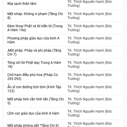
TK. Thích Nguyên Hạnh (Đức
Rửa sạch thân tâm
Trường)
Một oháp: Không vi phạm (Tăng Chi
TK. Thích Nguyên Hạnh (Đức
8)
Trường)
Đàm thoại Phật và Ni kiền tử (Trung
TK. Thích Nguyên Hạnh (Đức
A Hàm 19a)
Trường)
Phương pháp giáo dục của kinh A
TK. Thích Nguyên Hạnh (Đức
Hàm
Trường)
,Một pháp: Pháp và phi pháp (Tăng
TK. Thích Nguyên Hạnh (Đức
Chi 7)
Trường)
Tông chỉ lời Phật dạy Trung A Hàm
TK. Thích Nguyên Hạnh (Đức
18)
Trường)
Chớ ham điều phù hoa (Pháp Cú
TK. Thích Nguyên Hạnh (Đức
292-293)
Trường)
Ẩn sĩ con đường tịch tịnh (Kinh Tập
TK. Thích Nguyên Hạnh (Đức
122)
Trường)
Một pháp tinh cần tinh tấn (Tăng Chi
TK. Thích Nguyên Hạnh (Đức
5)
Trường)
TK. Thích Nguyên Hạnh (Đức
Lĩnh vực giáo dục của kinh A hàm
Trường)
TK. Thích Nguyên Hạnh (Đức
Một pháp phóng dật *Tăng Chi 6)