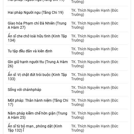
Trường)
TK. Thích Nguyên Hạnh (Đức
Hai pháp Người ngu (Tăng Chi 19)
Trường)
Gíao hóa Phạm chí Đà Nhiên (Trung
TK. Thích Nguyên Hạnh (Đức
A Hàm 27)
Trường)
Ẩn sĩ che chở loài hữu tình (Kinh Tập
TK. Thích Nguyên Hạnh (Đức
134)
Trường)
TK. Thích Nguyên Hạnh (Đức
Tu tập đều đăn và kiên định
Trường)
Gìn giữ hạnh người ttu (Trung A Hàm
TK. Thích Nguyên Hạnh (Đức
26)
Trường)
Ẩn sĩ -Vị chặt đứt trói buộc (Kinh Tập
TK. Thích Nguyên Hạnh (Đức
133)
Trường)
TK. Thích Nguyên Hạnh (Đức
Sống với chánhpháp
Trường)
Một pháp: Thân hành niệm (Tăng Chi
TK. Thích Nguyên Hạnh (Đức
17)
Trường)
Năm pháp kiềm chế hờn giận (Trung
TK. Thích Nguyên Hạnh (Đức
A Hàm 25)
Trường)
Ẩn sĩ từ bỏ mạn., phóng dật (Kinh
TK. Thích Nguyên Hạnh (Đức
Tập 132) Ĩ
Trường)