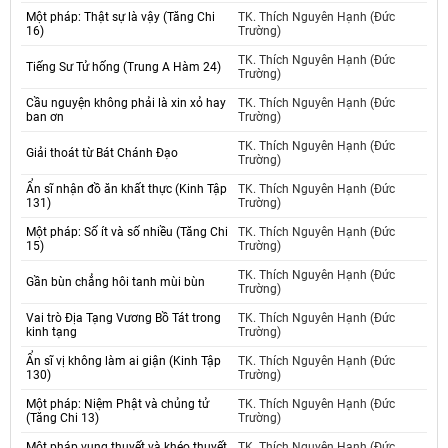
Một pháp: Thật sự là vậy (Tăng Chi
TK. Thích Nguyên Hạnh (Đức
16)
Trường)
TK. Thích Nguyên Hạnh (Đức
Tiếng Sư Tử hống (Trung A Hàm 24)
Trường)
Cầu nguyện không phải là xin xỏ hay
TK. Thích Nguyên Hạnh (Đức
ban ơn
Trường)
TK. Thích Nguyên Hạnh (Đức
Giải thoát từ Bát Chánh Đạo
Trường)
Ẩn sĩ nhận đồ ăn khất thực (Kinh Tập
TK. Thích Nguyên Hạnh (Đức
131)
Trường)
Một pháp: Số ít và số nhiều (Tăng Chi
TK. Thích Nguyên Hạnh (Đức
15)
Trường)
TK. Thích Nguyên Hạnh (Đức
Gần bùn chẳng hôi tanh mùi bùn
Trường)
Vai trò Địa Tạng Vương Bồ Tát trong
TK. Thích Nguyên Hạnh (Đức
kinh tạng
Trường)
Ẩn sĩ vị không làm ai giận (Kinh Tập
TK. Thích Nguyên Hạnh (Đức
130)
Trường)
Một pháp: Niệm Phật và chủng tử
TK. Thích Nguyên Hạnh (Đức
(Tăng Chi 13)
Trường)
Một pháp vụng thuyết và khéo thuyết
TK. Thích Nguyên Hạnh (Đức