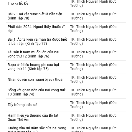
TK. Thích Nguyên Hạnh (Đức
Thọ ký Bồ Đề
Trường)
Bái 2: Hại vật được biết là bần tiện
TK. Thích Nguyên Hạnh (Đức
(Kinh Tập 78)
Trường)
Phật đản 2024: Người thầy thuốc vĩ
TK. Thích Nguyên Hạnh (Đức
đại
Trường)
Bài 1: Ác tà kiến và man trá được biết
TK. Thích Nguyên Hạnh (Đức
là bần tiện (Kinh Tập 77)
Trường)
Tài sản ít ham muốn lớn cửa bại
TK. Thích Nguyên Hạnh (Đức
vong thứ 12 (Kinh Tập 76)
Trường)
Rượu chè tiêu hoang phí cửa bại
TK. Thích Nguyên Hạnh (Đức
vong thứ 11 (Kinh tập 75)
Trường)
TK. Thích Nguyên Hạnh (Đức
Nhân duyên con người bị suy thoái
Trường)
Sống với ghen hờn cửa bại vong thứ
TK. Thích Nguyên Hạnh (Đức
10 (Kinh Tập 74)
Trường)
TK. Thích Nguyên Hạnh (Đức
Tẩy trừ mọi cấu uế
Trường)
Hạnh hiểu và thương của Bồ tát
TK. Thích Nguyên Hạnh (Đức
Quan Thế Âm
Trường)
Không vừa đủ dâm sắc cửa bại vong
TK. Thích Nguyên Hạnh (Đức