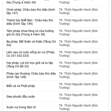
Già (Trung A Hàm 39)
Trường)
Chơn pháp: Châu báu thù diệu (kinh
TK. Thích Nguyên Hạnh (Đức
tập 147)
Trường)
Thành tựu Niết Bàn : Châu báu thù
TK. Thích Nguyên Hạnh (Đức
diệu (Kinh Tập 149)
Trường)
Tám pháp chưa từng có của trưởng
TK. Thích Nguyên Hạnh (Đức
giả Úc Già (Trung A Hàm 38)
Trường)
Ba pháp: Bất thiện và thiện (Tăng Chi
TK. Thích Nguyên Hạnh (Đức
34):
Trường)
Làm sao có cuộc sống an vui (Pháp
TK. Thích Nguyên Hạnh (Đức
Cú 331-332-333)
Trường)
Hai pháp: Lợi ích học giới và tu tập
TK. Thích Nguyên Hạnh (Đức
(Tăng Chi Bộ 33)
Trường)
Pháp cao thượng: Châu báu thù diệu
TK. Thích Nguyên Hạnh (Đức
(Kinh Tập 148)
Trường)
TK. Thích Nguyên Hạnh (Đức
Biển cà và Phật pháp
Trường)
TK. Thích Nguyên Hạnh (Đức
Gieo phước đầu xuân
Trường)
TK. Thích Nguyên Hạnh (Đức
Xuân vui trong tâm trí
Trường)