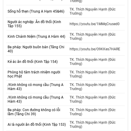
Trường)
TK. Thích Nguyên Hạnh (Đức
Sống hỗ thẹn (Trung A Hạm 45&46)
Trường)
Người ác nghiệp: Ăn đồ thối (Kinh
https://youtu.be/1MMqCrused0
Tập 155)
TK. Thích Nguyên Hạnh (Đức
Kinh Chánh Niệm (Trung A Hàm 44)
Trường)
Ba pháp: Người buôn bán (Tăng Chi
https://youtu.be/O9KKes7HARE
40)
TK. Thích Nguyên Hạnh (Đức
Kẻ ác ăn đồ thối (Kinh Tập 154)
Trường)
Phòng hộ tâm trách nhiệm người
TK. Thích Nguyên Hạnh (Đức
học Phật
Trường)
/Kinh không có mong cầu (Trung A
TK. Thích Nguyên Hạnh (Đức
Hàm 43)
Trường)
/Kinh không có mong cầu (Trung A
TK. Thích Nguyên Hạnh (Đức
Hàm 43)
Trường)
Ba pháp: Con đường không có lỗi
TK. Thích Nguyên Hạnh (Đức
lầm (Tăng Chi 39)
Trường)
TK. Thích Nguyên Hạnh (Đức
Ai là người ăn đồ thối (Kinh Tập 153)
Trường)