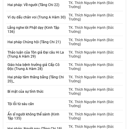
TK. Thích Nguyên Hạnh (Đức
Hai pháp: Về người (Tăng Chi 22)
Trường)
TK. Thích Nguyên Hạnh (Đức
Ví dụ dấu chân voi (Trung A Hàm 30)
Trường)
Lắng nghe lời Phật dạy (Kinh Tập
TK. Thích Nguyên Hạnh (Đức
136)
Trường)
TK. Thích Nguyên Hạnh (Đức
Hai pháp Chúng hội (Tăng Chi 21)
Trường)
Thảo luận của Tôn giả Đại câu Hi La
TK. Thích Nguyên Hạnh (Đức
(Trung A Hàm 29)
Trường)
Giáo hóa bệnh trưởng giả Cấp Cô
TK. Thích Nguyên Hạnh (Đức
Độc (Trung A Hàm 28)
Trường)
Hai pháp tâm thăng bằng (Tăng Chi
TK. Thích Nguyên Hạnh (Đức
20)_
Trường)
TK. Thích Nguyên Hạnh (Đức
Bí mật của sự tỉnh thức
Trường)
TK. Thích Nguyên Hạnh (Đức
Tội lỗi từ sáu căn
Trường)
Ẩn sĩ người không thể sánh (Kinh
TK. Thích Nguyên Hạnh (Đức
Tập 135)
Trường)
TK. Thích Nguyên Hạnh (Đức
Hai pháp: Người ngu (Tăng Chi 19)