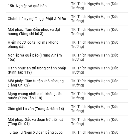
TK. Thích Nguyên Hạnh (Đức
15b. Nghiệp và quả báo
Trường)
TK. Thích Nguyên Hạnh (Đức
Chánh báo y nghĩa gọi Phật A Di Đà
Trường)
Một pháp: Tâm điều phục và đặt
TK. Thích Nguyên Hạnh (Đức
hướng (Tăng chi bộ 3)
Trường)
Hiếm người có tài lợi mà không
TK. Thích Nguyên Hạnh (Đức
phóng dật
Trường)
Nghiệp và quả báo (Trung A hàm
TK. Thích Nguyên Hạnh (Đức
15a)
Trường)
Hạnh phúc an trú trong chánh pháp
TK. Thích Nguyên Hạnh (Đức
(Kinh Tập 119)
Trường)
Một pháp: Tâm tu tập khó sử dụng
TK. Thích Nguyên Hạnh (Đức
(Tăng Chi 02)
Trường)
Mạng chung nhất định không sầu
TK. Thích Nguyên Hạnh (Đức
muộn (Kinh Tập 118)
Trường)
TK. Thích Nguyên Hạnh (Đức
Giáo giới La vân (Trung A Hàm 14)
Trường)
Một pháp: Sắc và đoạn trừ triền cái
TK. Thích Nguyên Hạnh (Đức
(Tăng Chi 01)
Trường)
Tu tập Tứ Niệm Xứ cân bằng cuộc
TK. Thích Nguyên Hạnh (Đức