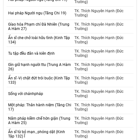
Trường)
TK. Thích Nguyên Hạnh (Đức
Hai pháp Người ngu (Tăng Chi 19)
Trường)
Gíao hóa Phạm chí Đà Nhiên (Trung
TK. Thích Nguyên Hạnh (Đức
A Hàm 27)
Trường)
Ẩn sĩ che chở loài hữu tình (Kinh Tập
TK. Thích Nguyên Hạnh (Đức
134)
Trường)
TK. Thích Nguyên Hạnh (Đức
Tu tập đều đăn và kiên định
Trường)
Gìn giữ hạnh người ttu (Trung A Hàm
TK. Thích Nguyên Hạnh (Đức
26)
Trường)
Ẩn sĩ -Vị chặt đứt trói buộc (Kinh Tập
TK. Thích Nguyên Hạnh (Đức
133)
Trường)
TK. Thích Nguyên Hạnh (Đức
Sống với chánhpháp
Trường)
Một pháp: Thân hành niệm (Tăng Chi
TK. Thích Nguyên Hạnh (Đức
17)
Trường)
Năm pháp kiềm chế hờn giận (Trung
TK. Thích Nguyên Hạnh (Đức
A Hàm 25)
Trường)
Ẩn sĩ từ bỏ mạn., phóng dật (Kinh
TK. Thích Nguyên Hạnh (Đức
Tập 132) Ĩ
Trường)