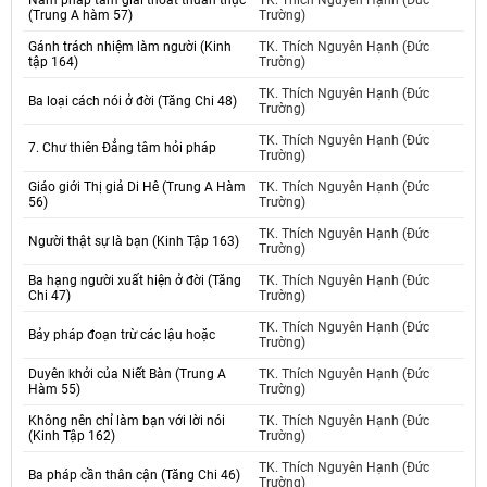
Năm pháp tâm giải thoát thuần thục
TK. Thích Nguyên Hạnh (Đức
(Trung A hàm 57)
Trường)
Gánh trách nhiệm làm người (Kinh
TK. Thích Nguyên Hạnh (Đức
tập 164)
Trường)
TK. Thích Nguyên Hạnh (Đức
Ba loại cách nói ở đời (Tăng Chi 48)
Trường)
TK. Thích Nguyên Hạnh (Đức
7. Chư thiên Đẳng tâm hỏi pháp
Trường)
Giáo giới Thị giả Di Hê (Trung A Hàm
TK. Thích Nguyên Hạnh (Đức
56)
Trường)
TK. Thích Nguyên Hạnh (Đức
Người thật sự là bạn (Kinh Tập 163)
Trường)
Ba hạng người xuất hiện ở đời (Tăng
TK. Thích Nguyên Hạnh (Đức
Chi 47)
Trường)
TK. Thích Nguyên Hạnh (Đức
Bảy pháp đoạn trừ các lậu hoặc
Trường)
Duyên khởi của Niết Bàn (Trung A
TK. Thích Nguyên Hạnh (Đức
Hàm 55)
Trường)
Không nên chỉ làm bạn với lời nói
TK. Thích Nguyên Hạnh (Đức
(Kinh Tập 162)
Trường)
TK. Thích Nguyên Hạnh (Đức
Ba pháp cần thân cận (Tăng Chi 46)
Trường)