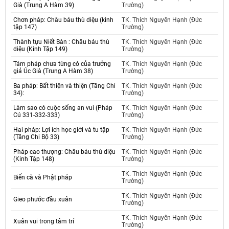
Già (Trung A Hàm 39)
Trường)
Chơn pháp: Châu báu thù diệu (kinh
TK. Thích Nguyên Hạnh (Đức
tập 147)
Trường)
Thành tựu Niết Bàn : Châu báu thù
TK. Thích Nguyên Hạnh (Đức
diệu (Kinh Tập 149)
Trường)
Tám pháp chưa từng có của trưởng
TK. Thích Nguyên Hạnh (Đức
giả Úc Già (Trung A Hàm 38)
Trường)
Ba pháp: Bất thiện và thiện (Tăng Chi
TK. Thích Nguyên Hạnh (Đức
34):
Trường)
Làm sao có cuộc sống an vui (Pháp
TK. Thích Nguyên Hạnh (Đức
Cú 331-332-333)
Trường)
Hai pháp: Lợi ích học giới và tu tập
TK. Thích Nguyên Hạnh (Đức
(Tăng Chi Bộ 33)
Trường)
Pháp cao thượng: Châu báu thù diệu
TK. Thích Nguyên Hạnh (Đức
(Kinh Tập 148)
Trường)
TK. Thích Nguyên Hạnh (Đức
Biển cà và Phật pháp
Trường)
TK. Thích Nguyên Hạnh (Đức
Gieo phước đầu xuân
Trường)
TK. Thích Nguyên Hạnh (Đức
Xuân vui trong tâm trí
Trường)