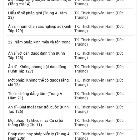
(Tăng chi 14)
Trường)
Hiểu rõ về pháp giới (Trung A Hàm
TK. Thích Nguyên Hạnh (Đức
23)
Trường)
Ẩn sĩ nhàm chán các nghiệp ác (Kinh
TK. Thích Nguyên Hạnh (Đức
Tập 129)
Trường)
TK. Thích Nguyên Hạnh (Đức
22. Năm pháp kính mến và tôn trọng
Trường)
Ẩn sĩ với căn được định tĩnh (Kinh
TK. Thích Nguyên Hạnh (Đức
Tập 128)
Trường)
Ẩn sĩ - Không phóng dật dao động
TK. Thích Nguyên Hạnh (Đức
(Kinh Tập 127)
Trường)
Một pháp: Không thể có được (Tăng
TK. Thích Nguyên Hạnh (Đức
chi 12)
Trường)
Thiên chúng đẳng tâm (Trung A
TK. Thích Nguyên Hạnh (Đức
Hàm 21)
Trường)
Ẩn sĩ - Giải thoát các trói buộc (Kinh
TK. Thích Nguyên Hạnh (Đức
Tập 126)
Trường)
Một pháp: Tỳ kheo ni và Cư sĩ tối
TK. Thích Nguyên Hạnh (Đức
thắng (Tăng Chi 11)
Trường)
Pháp định hay pháp viễn ly (Trung A
TK. Thích Nguyên Hạnh (Đức
Hàm 20b)
Trường)