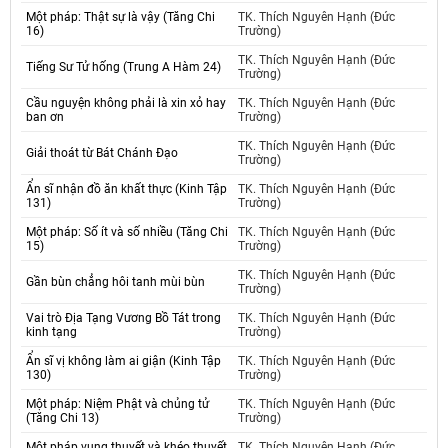
Một pháp: Thật sự là vậy (Tăng Chi
TK. Thích Nguyên Hạnh (Đức
16)
Trường)
TK. Thích Nguyên Hạnh (Đức
Tiếng Sư Tử hống (Trung A Hàm 24)
Trường)
Cầu nguyện không phải là xin xỏ hay
TK. Thích Nguyên Hạnh (Đức
ban ơn
Trường)
TK. Thích Nguyên Hạnh (Đức
Giải thoát từ Bát Chánh Đạo
Trường)
Ẩn sĩ nhận đồ ăn khất thực (Kinh Tập
TK. Thích Nguyên Hạnh (Đức
131)
Trường)
Một pháp: Số ít và số nhiều (Tăng Chi
TK. Thích Nguyên Hạnh (Đức
15)
Trường)
TK. Thích Nguyên Hạnh (Đức
Gần bùn chẳng hôi tanh mùi bùn
Trường)
Vai trò Địa Tạng Vương Bồ Tát trong
TK. Thích Nguyên Hạnh (Đức
kinh tạng
Trường)
Ẩn sĩ vị không làm ai giận (Kinh Tập
TK. Thích Nguyên Hạnh (Đức
130)
Trường)
Một pháp: Niệm Phật và chủng tử
TK. Thích Nguyên Hạnh (Đức
(Tăng Chi 13)
Trường)
Một pháp vụng thuyết và khéo thuyết
TK. Thích Nguyên Hạnh (Đức