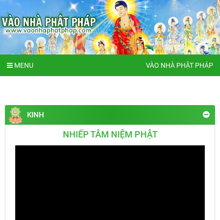
MENU
VÀO NHÀ PHẬT PHÁP
KINH
NHIẾP TÂM NIỆM PHẬT