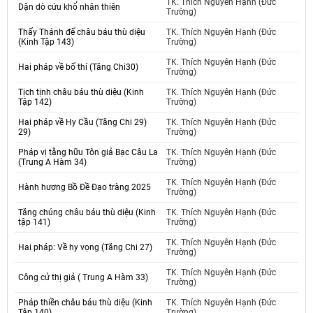
TK. Thích Nguyên Hạnh (Đức
Dặn dò cứu khổ nhân thiên
Trường)
Thấy Thánh đế châu báu thù diệu
TK. Thích Nguyên Hạnh (Đức
(Kinh Tập 143)
Trường)
TK. Thích Nguyên Hạnh (Đức
Hai pháp về bố thí (Tăng Chi30)
Trường)
Tịch tịnh châu báu thù diệu (Kinh
TK. Thích Nguyên Hạnh (Đức
Tập 142)
Trường)
Hai pháp về Hy Cầu (Tăng Chi 29)
TK. Thích Nguyên Hạnh (Đức
29)
Trường)
Pháp vị tằng hữu Tôn giả Bạc Câu La
TK. Thích Nguyên Hạnh (Đức
(Trung A Hàm 34)
Trường)
TK. Thích Nguyên Hạnh (Đức
Hành hương Bồ Đề Đạo tràng 2025
Trường)
Tăng chúng châu báu thù diệu (Kinh
TK. Thích Nguyên Hạnh (Đức
tập 141)
Trường)
TK. Thích Nguyên Hạnh (Đức
Hai pháp: Về hy vọng (Tăng Chi 27)
Trường)
TK. Thích Nguyên Hạnh (Đức
Công cử thị giả ( Trung A Hàm 33)
Trường)
Pháp thiền châu báu thù diệu (Kinh
TK. Thích Nguyên Hạnh (Đức
Tập 140)
Trường)