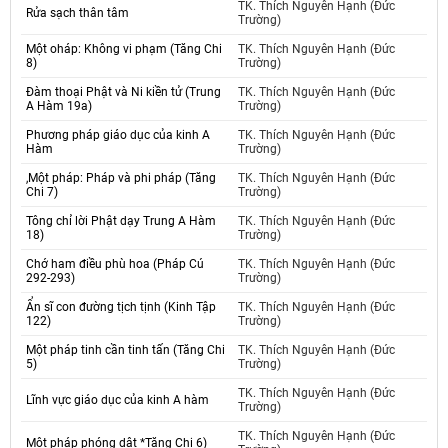
TK. Thích Nguyên Hạnh (Đức
Rửa sạch thân tâm
Trường)
Một oháp: Không vi phạm (Tăng Chi
TK. Thích Nguyên Hạnh (Đức
8)
Trường)
Đàm thoại Phật và Ni kiền tử (Trung
TK. Thích Nguyên Hạnh (Đức
A Hàm 19a)
Trường)
Phương pháp giáo dục của kinh A
TK. Thích Nguyên Hạnh (Đức
Hàm
Trường)
,Một pháp: Pháp và phi pháp (Tăng
TK. Thích Nguyên Hạnh (Đức
Chi 7)
Trường)
Tông chỉ lời Phật dạy Trung A Hàm
TK. Thích Nguyên Hạnh (Đức
18)
Trường)
Chớ ham điều phù hoa (Pháp Cú
TK. Thích Nguyên Hạnh (Đức
292-293)
Trường)
Ẩn sĩ con đường tịch tịnh (Kinh Tập
TK. Thích Nguyên Hạnh (Đức
122)
Trường)
Một pháp tinh cần tinh tấn (Tăng Chi
TK. Thích Nguyên Hạnh (Đức
5)
Trường)
TK. Thích Nguyên Hạnh (Đức
Lĩnh vực giáo dục của kinh A hàm
Trường)
TK. Thích Nguyên Hạnh (Đức
Một pháp phóng dật *Tăng Chi 6)