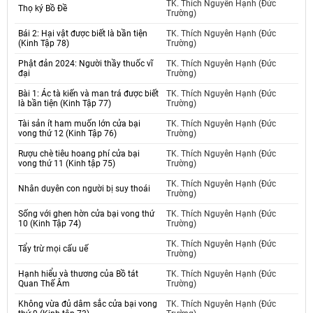
TK. Thích Nguyên Hạnh (Đức
Thọ ký Bồ Đề
Trường)
Bái 2: Hại vật được biết là bần tiện
TK. Thích Nguyên Hạnh (Đức
(Kinh Tập 78)
Trường)
Phật đản 2024: Người thầy thuốc vĩ
TK. Thích Nguyên Hạnh (Đức
đại
Trường)
Bài 1: Ác tà kiến và man trá được biết
TK. Thích Nguyên Hạnh (Đức
là bần tiện (Kinh Tập 77)
Trường)
Tài sản ít ham muốn lớn cửa bại
TK. Thích Nguyên Hạnh (Đức
vong thứ 12 (Kinh Tập 76)
Trường)
Rượu chè tiêu hoang phí cửa bại
TK. Thích Nguyên Hạnh (Đức
vong thứ 11 (Kinh tập 75)
Trường)
TK. Thích Nguyên Hạnh (Đức
Nhân duyên con người bị suy thoái
Trường)
Sống với ghen hờn cửa bại vong thứ
TK. Thích Nguyên Hạnh (Đức
10 (Kinh Tập 74)
Trường)
TK. Thích Nguyên Hạnh (Đức
Tẩy trừ mọi cấu uế
Trường)
Hạnh hiểu và thương của Bồ tát
TK. Thích Nguyên Hạnh (Đức
Quan Thế Âm
Trường)
Không vừa đủ dâm sắc cửa bại vong
TK. Thích Nguyên Hạnh (Đức