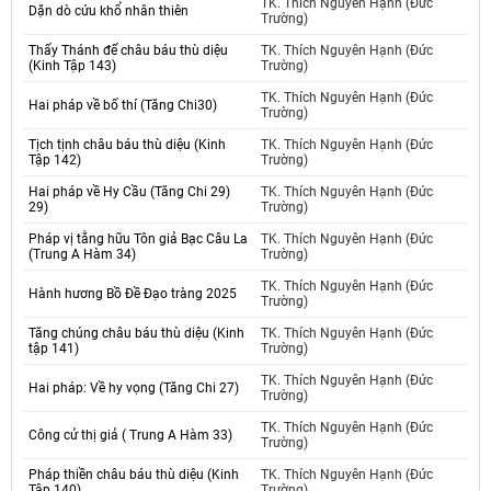
TK. Thích Nguyên Hạnh (Đức
Dặn dò cứu khổ nhân thiên
Trường)
Thấy Thánh đế châu báu thù diệu
TK. Thích Nguyên Hạnh (Đức
(Kinh Tập 143)
Trường)
TK. Thích Nguyên Hạnh (Đức
Hai pháp về bố thí (Tăng Chi30)
Trường)
Tịch tịnh châu báu thù diệu (Kinh
TK. Thích Nguyên Hạnh (Đức
Tập 142)
Trường)
Hai pháp về Hy Cầu (Tăng Chi 29)
TK. Thích Nguyên Hạnh (Đức
29)
Trường)
Pháp vị tằng hữu Tôn giả Bạc Câu La
TK. Thích Nguyên Hạnh (Đức
(Trung A Hàm 34)
Trường)
TK. Thích Nguyên Hạnh (Đức
Hành hương Bồ Đề Đạo tràng 2025
Trường)
Tăng chúng châu báu thù diệu (Kinh
TK. Thích Nguyên Hạnh (Đức
tập 141)
Trường)
TK. Thích Nguyên Hạnh (Đức
Hai pháp: Về hy vọng (Tăng Chi 27)
Trường)
TK. Thích Nguyên Hạnh (Đức
Công cử thị giả ( Trung A Hàm 33)
Trường)
Pháp thiền châu báu thù diệu (Kinh
TK. Thích Nguyên Hạnh (Đức
Tập 140)
Trường)