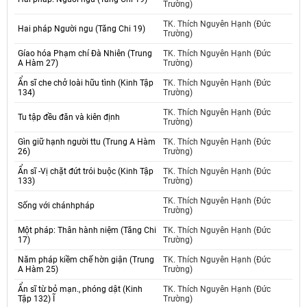
Trường)
TK. Thích Nguyên Hạnh (Đức
Hai pháp Người ngu (Tăng Chi 19)
Trường)
Gíao hóa Phạm chí Đà Nhiên (Trung
TK. Thích Nguyên Hạnh (Đức
A Hàm 27)
Trường)
Ẩn sĩ che chở loài hữu tình (Kinh Tập
TK. Thích Nguyên Hạnh (Đức
134)
Trường)
TK. Thích Nguyên Hạnh (Đức
Tu tập đều đăn và kiên định
Trường)
Gìn giữ hạnh người ttu (Trung A Hàm
TK. Thích Nguyên Hạnh (Đức
26)
Trường)
Ẩn sĩ -Vị chặt đứt trói buộc (Kinh Tập
TK. Thích Nguyên Hạnh (Đức
133)
Trường)
TK. Thích Nguyên Hạnh (Đức
Sống với chánhpháp
Trường)
Một pháp: Thân hành niệm (Tăng Chi
TK. Thích Nguyên Hạnh (Đức
17)
Trường)
Năm pháp kiềm chế hờn giận (Trung
TK. Thích Nguyên Hạnh (Đức
A Hàm 25)
Trường)
Ẩn sĩ từ bỏ mạn., phóng dật (Kinh
TK. Thích Nguyên Hạnh (Đức
Tập 132) Ĩ
Trường)