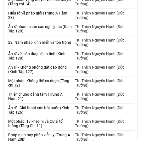
(Tăng chi 14)
Trường)
Hiểu rõ về pháp giới (Trung A Hàm
TK. Thích Nguyên Hạnh (Đức
23)
Trường)
Ẩn sĩ nhàm chán các nghiệp ác (Kinh
TK. Thích Nguyên Hạnh (Đức
Tập 129)
Trường)
TK. Thích Nguyên Hạnh (Đức
22. Năm pháp kính mến và tôn trọng
Trường)
Ẩn sĩ với căn được định tĩnh (Kinh
TK. Thích Nguyên Hạnh (Đức
Tập 128)
Trường)
Ẩn sĩ - Không phóng dật dao động
TK. Thích Nguyên Hạnh (Đức
(Kinh Tập 127)
Trường)
Một pháp: Không thể có được (Tăng
TK. Thích Nguyên Hạnh (Đức
chi 12)
Trường)
Thiên chúng đẳng tâm (Trung A
TK. Thích Nguyên Hạnh (Đức
Hàm 21)
Trường)
Ẩn sĩ - Giải thoát các trói buộc (Kinh
TK. Thích Nguyên Hạnh (Đức
Tập 126)
Trường)
Một pháp: Tỳ kheo ni và Cư sĩ tối
TK. Thích Nguyên Hạnh (Đức
thắng (Tăng Chi 11)
Trường)
Pháp định hay pháp viễn ly (Trung A
TK. Thích Nguyên Hạnh (Đức
Hàm 20b)
Trường)