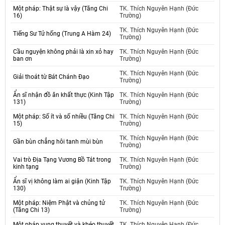
Một pháp: Thật sự là vậy (Tăng Chi
TK. Thích Nguyên Hạnh (Đức
16)
Trường)
TK. Thích Nguyên Hạnh (Đức
Tiếng Sư Tử hống (Trung A Hàm 24)
Trường)
Cầu nguyện không phải là xin xỏ hay
TK. Thích Nguyên Hạnh (Đức
ban ơn
Trường)
TK. Thích Nguyên Hạnh (Đức
Giải thoát từ Bát Chánh Đạo
Trường)
Ẩn sĩ nhận đồ ăn khất thực (Kinh Tập
TK. Thích Nguyên Hạnh (Đức
131)
Trường)
Một pháp: Số ít và số nhiều (Tăng Chi
TK. Thích Nguyên Hạnh (Đức
15)
Trường)
TK. Thích Nguyên Hạnh (Đức
Gần bùn chẳng hôi tanh mùi bùn
Trường)
Vai trò Địa Tạng Vương Bồ Tát trong
TK. Thích Nguyên Hạnh (Đức
kinh tạng
Trường)
Ẩn sĩ vị không làm ai giận (Kinh Tập
TK. Thích Nguyên Hạnh (Đức
130)
Trường)
Một pháp: Niệm Phật và chủng tử
TK. Thích Nguyên Hạnh (Đức
(Tăng Chi 13)
Trường)
Một pháp vụng thuyết và khéo thuyết
TK. Thích Nguyên Hạnh (Đức