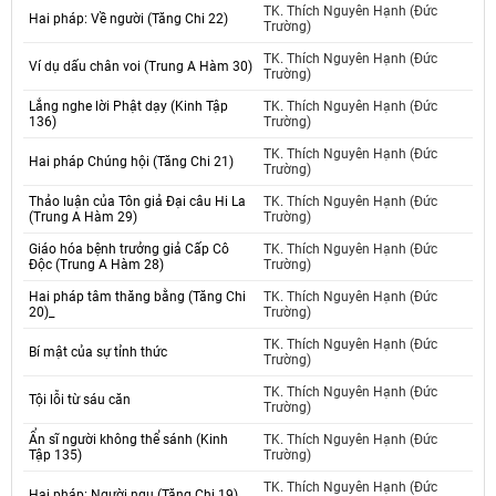
TK. Thích Nguyên Hạnh (Đức
Hai pháp: Về người (Tăng Chi 22)
Trường)
TK. Thích Nguyên Hạnh (Đức
Ví dụ dấu chân voi (Trung A Hàm 30)
Trường)
Lắng nghe lời Phật dạy (Kinh Tập
TK. Thích Nguyên Hạnh (Đức
136)
Trường)
TK. Thích Nguyên Hạnh (Đức
Hai pháp Chúng hội (Tăng Chi 21)
Trường)
Thảo luận của Tôn giả Đại câu Hi La
TK. Thích Nguyên Hạnh (Đức
(Trung A Hàm 29)
Trường)
Giáo hóa bệnh trưởng giả Cấp Cô
TK. Thích Nguyên Hạnh (Đức
Độc (Trung A Hàm 28)
Trường)
Hai pháp tâm thăng bằng (Tăng Chi
TK. Thích Nguyên Hạnh (Đức
20)_
Trường)
TK. Thích Nguyên Hạnh (Đức
Bí mật của sự tỉnh thức
Trường)
TK. Thích Nguyên Hạnh (Đức
Tội lỗi từ sáu căn
Trường)
Ẩn sĩ người không thể sánh (Kinh
TK. Thích Nguyên Hạnh (Đức
Tập 135)
Trường)
TK. Thích Nguyên Hạnh (Đức
Hai pháp: Người ngu (Tăng Chi 19)