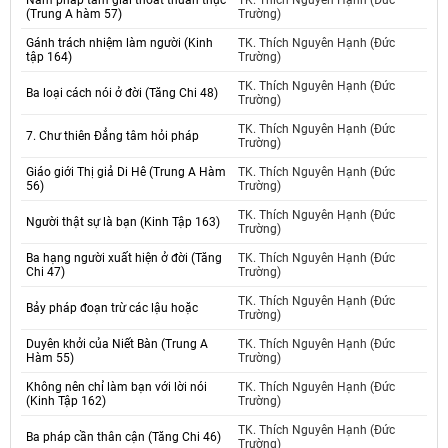
Năm pháp tâm giải thoát thuần thục
TK. Thích Nguyên Hạnh (Đức
(Trung A hàm 57)
Trường)
Gánh trách nhiệm làm người (Kinh
TK. Thích Nguyên Hạnh (Đức
tập 164)
Trường)
TK. Thích Nguyên Hạnh (Đức
Ba loại cách nói ở đời (Tăng Chi 48)
Trường)
TK. Thích Nguyên Hạnh (Đức
7. Chư thiên Đẳng tâm hỏi pháp
Trường)
Giáo giới Thị giả Di Hê (Trung A Hàm
TK. Thích Nguyên Hạnh (Đức
56)
Trường)
TK. Thích Nguyên Hạnh (Đức
Người thật sự là bạn (Kinh Tập 163)
Trường)
Ba hạng người xuất hiện ở đời (Tăng
TK. Thích Nguyên Hạnh (Đức
Chi 47)
Trường)
TK. Thích Nguyên Hạnh (Đức
Bảy pháp đoạn trừ các lậu hoặc
Trường)
Duyên khởi của Niết Bàn (Trung A
TK. Thích Nguyên Hạnh (Đức
Hàm 55)
Trường)
Không nên chỉ làm bạn với lời nói
TK. Thích Nguyên Hạnh (Đức
(Kinh Tập 162)
Trường)
TK. Thích Nguyên Hạnh (Đức
Ba pháp cần thân cận (Tăng Chi 46)
Trường)