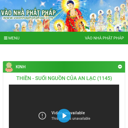
MENU
VÀO NHÀ PHẬT PHÁP
KINH
THIỀN - SUỐI NGUỒN CỦA AN LẠC (1145)
Play