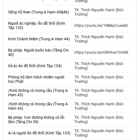
Trường)
TK. Thích Nguyên Hạnh (Đức
Sống hỗ thẹn (Trung A Hạm 45&46)
Trường)
Người ác nghiệp: Ăn đồ thối (Kinh
https://youtu.be/1MMqCrused0
Tập 155)
TK. Thích Nguyên Hạnh (Đức
Kinh Chánh Niệm (Trung A Hàm 44)
Trường)
Ba pháp: Người buôn bán (Tăng Chi
https://youtu.be/O9KKes7HARE
40)
TK. Thích Nguyên Hạnh (Đức
Kẻ ác ăn đồ thối (Kinh Tập 154)
Trường)
Phòng hộ tâm trách nhiệm người
TK. Thích Nguyên Hạnh (Đức
học Phật
Trường)
/Kinh không có mong cầu (Trung A
TK. Thích Nguyên Hạnh (Đức
Hàm 43)
Trường)
/Kinh không có mong cầu (Trung A
TK. Thích Nguyên Hạnh (Đức
Hàm 43)
Trường)
Ba pháp: Con đường không có lỗi
TK. Thích Nguyên Hạnh (Đức
lầm (Tăng Chi 39)
Trường)
TK. Thích Nguyên Hạnh (Đức
Ai là người ăn đồ thối (Kinh Tập 153)
Trường)