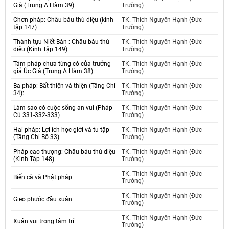
Già (Trung A Hàm 39)
Trường)
Chơn pháp: Châu báu thù diệu (kinh
TK. Thích Nguyên Hạnh (Đức
tập 147)
Trường)
Thành tựu Niết Bàn : Châu báu thù
TK. Thích Nguyên Hạnh (Đức
diệu (Kinh Tập 149)
Trường)
Tám pháp chưa từng có của trưởng
TK. Thích Nguyên Hạnh (Đức
giả Úc Già (Trung A Hàm 38)
Trường)
Ba pháp: Bất thiện và thiện (Tăng Chi
TK. Thích Nguyên Hạnh (Đức
34):
Trường)
Làm sao có cuộc sống an vui (Pháp
TK. Thích Nguyên Hạnh (Đức
Cú 331-332-333)
Trường)
Hai pháp: Lợi ích học giới và tu tập
TK. Thích Nguyên Hạnh (Đức
(Tăng Chi Bộ 33)
Trường)
Pháp cao thượng: Châu báu thù diệu
TK. Thích Nguyên Hạnh (Đức
(Kinh Tập 148)
Trường)
TK. Thích Nguyên Hạnh (Đức
Biển cà và Phật pháp
Trường)
TK. Thích Nguyên Hạnh (Đức
Gieo phước đầu xuân
Trường)
TK. Thích Nguyên Hạnh (Đức
Xuân vui trong tâm trí
Trường)