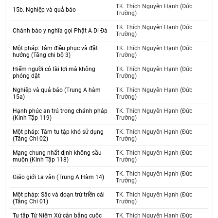
TK. Thích Nguyên Hạnh (Đức
15b. Nghiệp và quả báo
Trường)
TK. Thích Nguyên Hạnh (Đức
Chánh báo y nghĩa gọi Phật A Di Đà
Trường)
Một pháp: Tâm điều phục và đặt
TK. Thích Nguyên Hạnh (Đức
hướng (Tăng chi bộ 3)
Trường)
Hiếm người có tài lợi mà không
TK. Thích Nguyên Hạnh (Đức
phóng dật
Trường)
Nghiệp và quả báo (Trung A hàm
TK. Thích Nguyên Hạnh (Đức
15a)
Trường)
Hạnh phúc an trú trong chánh pháp
TK. Thích Nguyên Hạnh (Đức
(Kinh Tập 119)
Trường)
Một pháp: Tâm tu tập khó sử dụng
TK. Thích Nguyên Hạnh (Đức
(Tăng Chi 02)
Trường)
Mạng chung nhất định không sầu
TK. Thích Nguyên Hạnh (Đức
muộn (Kinh Tập 118)
Trường)
TK. Thích Nguyên Hạnh (Đức
Giáo giới La vân (Trung A Hàm 14)
Trường)
Một pháp: Sắc và đoạn trừ triền cái
TK. Thích Nguyên Hạnh (Đức
(Tăng Chi 01)
Trường)
Tu tập Tứ Niệm Xứ cân bằng cuộc
TK. Thích Nguyên Hạnh (Đức