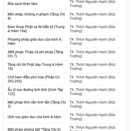
TK. Thích Nguyên Hạnh (Đức
Rửa sạch thân tâm
Trường)
Một oháp: Không vi phạm (Tăng Chi
TK. Thích Nguyên Hạnh (Đức
8)
Trường)
Đàm thoại Phật và Ni kiền tử (Trung
TK. Thích Nguyên Hạnh (Đức
A Hàm 19a)
Trường)
Phương pháp giáo dục của kinh A
TK. Thích Nguyên Hạnh (Đức
Hàm
Trường)
,Một pháp: Pháp và phi pháp (Tăng
TK. Thích Nguyên Hạnh (Đức
Chi 7)
Trường)
Tông chỉ lời Phật dạy Trung A Hàm
TK. Thích Nguyên Hạnh (Đức
18)
Trường)
Chớ ham điều phù hoa (Pháp Cú
TK. Thích Nguyên Hạnh (Đức
292-293)
Trường)
Ẩn sĩ con đường tịch tịnh (Kinh Tập
TK. Thích Nguyên Hạnh (Đức
122)
Trường)
Một pháp tinh cần tinh tấn (Tăng Chi
TK. Thích Nguyên Hạnh (Đức
5)
Trường)
TK. Thích Nguyên Hạnh (Đức
Lĩnh vực giáo dục của kinh A hàm
Trường)
TK. Thích Nguyên Hạnh (Đức
Một pháp phóng dật *Tăng Chi 6)