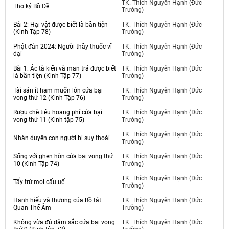
TK. Thích Nguyên Hạnh (Đức
Thọ ký Bồ Đề
Trường)
Bái 2: Hại vật được biết là bần tiện
TK. Thích Nguyên Hạnh (Đức
(Kinh Tập 78)
Trường)
Phật đản 2024: Người thầy thuốc vĩ
TK. Thích Nguyên Hạnh (Đức
đại
Trường)
Bài 1: Ác tà kiến và man trá được biết
TK. Thích Nguyên Hạnh (Đức
là bần tiện (Kinh Tập 77)
Trường)
Tài sản ít ham muốn lớn cửa bại
TK. Thích Nguyên Hạnh (Đức
vong thứ 12 (Kinh Tập 76)
Trường)
Rượu chè tiêu hoang phí cửa bại
TK. Thích Nguyên Hạnh (Đức
vong thứ 11 (Kinh tập 75)
Trường)
TK. Thích Nguyên Hạnh (Đức
Nhân duyên con người bị suy thoái
Trường)
Sống với ghen hờn cửa bại vong thứ
TK. Thích Nguyên Hạnh (Đức
10 (Kinh Tập 74)
Trường)
TK. Thích Nguyên Hạnh (Đức
Tẩy trừ mọi cấu uế
Trường)
Hạnh hiểu và thương của Bồ tát
TK. Thích Nguyên Hạnh (Đức
Quan Thế Âm
Trường)
Không vừa đủ dâm sắc cửa bại vong
TK. Thích Nguyên Hạnh (Đức