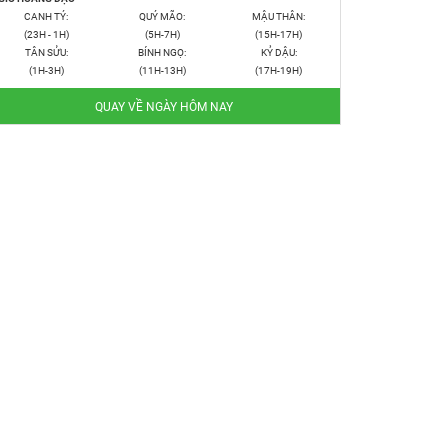
CANH TÝ:
QUÝ MÃO:
MẬU THÂN:
(23H - 1H)
(5H-7H)
(15H-17H)
TÂN SỬU:
BÍNH NGỌ:
KỶ DẬU:
(1H-3H)
(11H-13H)
(17H-19H)
QUAY VỀ NGÀY HÔM NAY