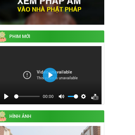
PHIM MỚI
Play
00:00
Play
Mute
Settings
Enter
fullscreen
HÌNH ẢNH