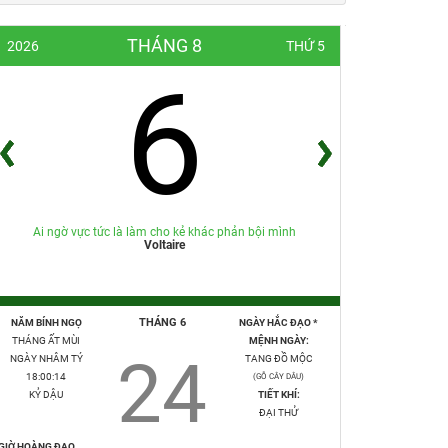
THÁNG 8
2026
THỨ 5
6
Ai ngờ vực tức là làm cho kẻ khác phản bội mình
Voltaire
THÁNG 6
NĂM BÍNH NGỌ
NGÀY HẮC ĐẠO *
THÁNG ẤT MÙI
MỆNH NGÀY:
24
NGÀY NHÂM TÝ
TANG ĐỒ MỘC
18:00:15
(GỖ CÂY DÂU)
KỶ DẬU
TIẾT KHÍ:
ĐẠI THỬ
GIỜ HOÀNG ĐẠO