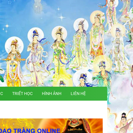
ỌC
TRIẾT HỌC
HÌNH ẢNH
LIÊN HỆ