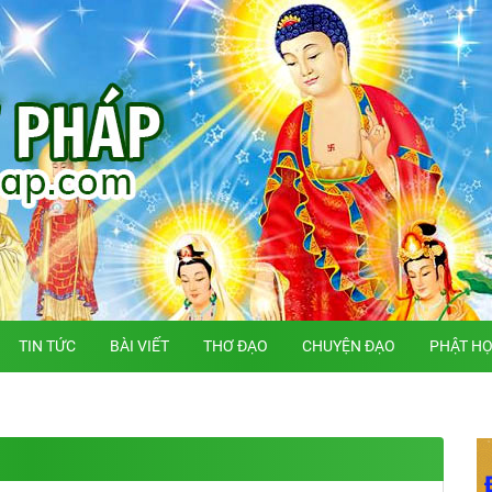
TIN TỨC
BÀI VIẾT
THƠ ĐẠO
CHUYỆN ĐẠO
PHẬT H