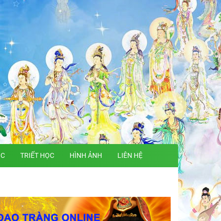
ỌC
TRIẾT HỌC
HÌNH ẢNH
LIÊN HỆ