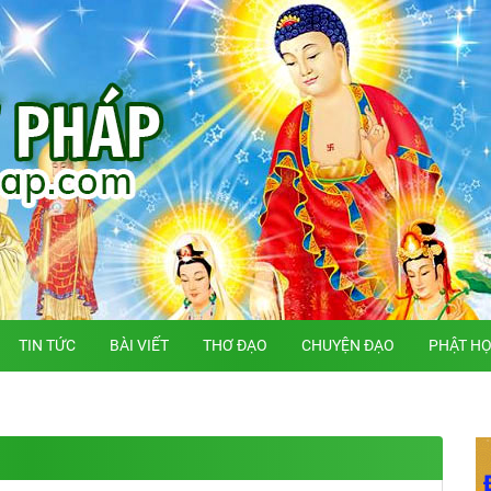
TIN TỨC
BÀI VIẾT
THƠ ĐẠO
CHUYỆN ĐẠO
PHẬT H