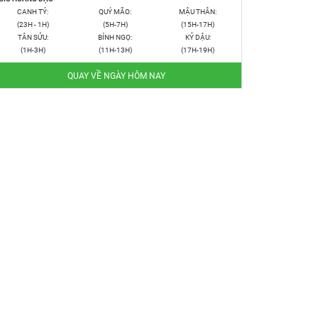
CANH TÝ:
QUÝ MÃO:
MẬU THÂN:
(23H - 1H)
(5H-7H)
(15H-17H)
TÂN SỬU:
BÍNH NGỌ:
KỶ DẬU:
(1H-3H)
(11H-13H)
(17H-19H)
QUAY VỀ NGÀY HÔM NAY