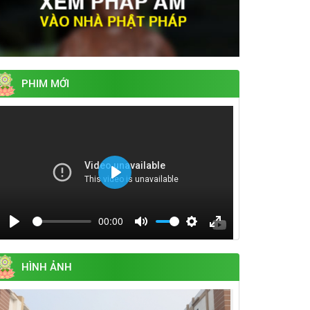
PHIM MỚI
Play
00:00
Play
Mute
Settings
Enter
fullscreen
HÌNH ẢNH