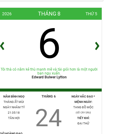
THÁNG 8
2026
THỨ 5
6
Tôi thà có năm kẻ thù mạnh mẽ và tài giỏi hơn là một người
bạn ngu xuẩn.
Edward Bulwer Lytton
THÁNG 6
NĂM BÍNH NGỌ
NGÀY HẮC ĐẠO *
THÁNG ẤT MÙI
MỆNH NGÀY:
24
NGÀY NHÂM TÝ
TANG ĐỒ MỘC
21:35:20
(GỖ CÂY DÂU)
TÂN HỢI
TIẾT KHÍ:
ĐẠI THỬ
GIỜ HOÀNG ĐẠO