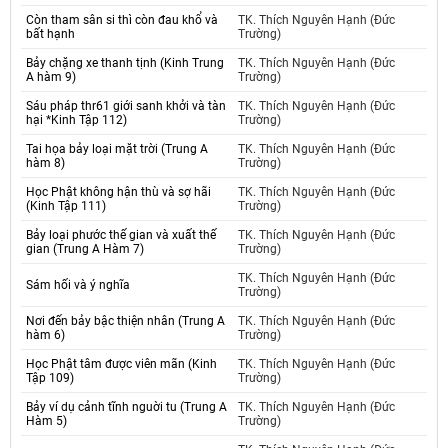
Còn tham sân si thì còn đau khổ và
TK. Thích Nguyên Hạnh (Đức
bất hạnh
Trường)
Bảy chặng xe thanh tịnh (Kinh Trung
TK. Thích Nguyên Hạnh (Đức
A hàm 9)
Trường)
Sáu pháp thr61 giới sanh khởi và tàn
TK. Thích Nguyên Hạnh (Đức
hại *Kinh Tập 112)
Trường)
Tai họa bảy loại mặt trời (Trung A
TK. Thích Nguyên Hạnh (Đức
hàm 8)
Trường)
Học Phật không hận thù và sợ hãi
TK. Thích Nguyên Hạnh (Đức
(Kinh Tập 111)
Trường)
Bảy loại phước thế gian và xuất thế
TK. Thích Nguyên Hạnh (Đức
gian (Trung A Hàm 7)
Trường)
TK. Thích Nguyên Hạnh (Đức
Sám hối và ý nghĩa
Trường)
Nơi đến bảy bậc thiện nhân (Trung A
TK. Thích Nguyên Hạnh (Đức
hàm 6)
Trường)
Học Phật tâm được viên mãn (Kinh
TK. Thích Nguyên Hạnh (Đức
Tập 109)
Trường)
Bảy ví dụ cảnh tĩnh nguời tu (Trung A
TK. Thích Nguyên Hạnh (Đức
Hàm 5)
Trường)