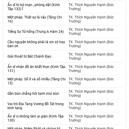
Ẩn sĩ từ bỏ mạn., phóng dật (Kinh
TK. Thích Nguyên Hạnh (Đức
Tập 132) Ĩ
Trường)
Một pháp: Thật sự là vậy (Tăng Chi
TK. Thích Nguyên Hạnh (Đức
16)
Trường)
TK. Thích Nguyên Hạnh (Đức
Tiếng Sư Tử hống (Trung A Hàm 24)
Trường)
Cầu nguyện không phải là xin xỏ hay
TK. Thích Nguyên Hạnh (Đức
ban ơn
Trường)
TK. Thích Nguyên Hạnh (Đức
Giải thoát từ Bát Chánh Đạo
Trường)
Ẩn sĩ nhận đồ ăn khất thực (Kinh Tập
TK. Thích Nguyên Hạnh (Đức
131)
Trường)
Một pháp: Số ít và số nhiều (Tăng Chi
TK. Thích Nguyên Hạnh (Đức
15)
Trường)
TK. Thích Nguyên Hạnh (Đức
Gần bùn chẳng hôi tanh mùi bùn
Trường)
Vai trò Địa Tạng Vương Bồ Tát trong
TK. Thích Nguyên Hạnh (Đức
kinh tạng
Trường)
Ẩn sĩ vị không làm ai giận (Kinh Tập
TK. Thích Nguyên Hạnh (Đức
130)
Trường)
Một pháp: Niệm Phật và chủng tử
TK. Thích Nguyên Hạnh (Đức