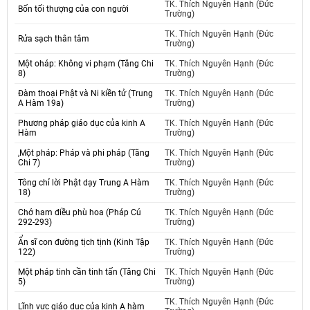
TK. Thích Nguyên Hạnh (Đức
Bốn tối thượng của con người
Trường)
TK. Thích Nguyên Hạnh (Đức
Rửa sạch thân tâm
Trường)
Một oháp: Không vi phạm (Tăng Chi
TK. Thích Nguyên Hạnh (Đức
8)
Trường)
Đàm thoại Phật và Ni kiền tử (Trung
TK. Thích Nguyên Hạnh (Đức
A Hàm 19a)
Trường)
Phương pháp giáo dục của kinh A
TK. Thích Nguyên Hạnh (Đức
Hàm
Trường)
,Một pháp: Pháp và phi pháp (Tăng
TK. Thích Nguyên Hạnh (Đức
Chi 7)
Trường)
Tông chỉ lời Phật dạy Trung A Hàm
TK. Thích Nguyên Hạnh (Đức
18)
Trường)
Chớ ham điều phù hoa (Pháp Cú
TK. Thích Nguyên Hạnh (Đức
292-293)
Trường)
Ẩn sĩ con đường tịch tịnh (Kinh Tập
TK. Thích Nguyên Hạnh (Đức
122)
Trường)
Một pháp tinh cần tinh tấn (Tăng Chi
TK. Thích Nguyên Hạnh (Đức
5)
Trường)
TK. Thích Nguyên Hạnh (Đức
Lĩnh vực giáo dục của kinh A hàm