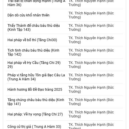
Trái đất bị chấn động mạnh (Trung A
TK. Thích Nguyên Hạnh (Đức
Hàm 36)
Trường)
TK. Thích Nguyên Hạnh (Đức
Dặn dò cứu khổ nhân thiên
Trường)
Thấy Thánh đế châu báu thù diệu
TK. Thích Nguyên Hạnh (Đức
(Kinh Tập 143)
Trường)
TK. Thích Nguyên Hạnh (Đức
Hai pháp về bố thí (Tăng Chi30)
Trường)
Tịch tịnh châu báu thù diệu (Kinh
TK. Thích Nguyên Hạnh (Đức
Tập 142)
Trường)
Hai pháp về Hy Cầu (Tăng Chi 29)
TK. Thích Nguyên Hạnh (Đức
29)
Trường)
Pháp vị tằng hữu Tôn giả Bạc Câu La
TK. Thích Nguyên Hạnh (Đức
(Trung A Hàm 34)
Trường)
TK. Thích Nguyên Hạnh (Đức
Hành hương Bồ Đề Đạo tràng 2025
Trường)
Tăng chúng châu báu thù diệu (Kinh
TK. Thích Nguyên Hạnh (Đức
tập 141)
Trường)
TK. Thích Nguyên Hạnh (Đức
Hai pháp: Về hy vọng (Tăng Chi 27)
Trường)
TK. Thích Nguyên Hạnh (Đức
Công cử thị giả ( Trung A Hàm 33)
Trường)