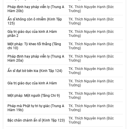
Pháp định hay pháp viễn ly (Trung A
TK. Thích Nguyên Hạnh (Đức
Hàm 20b)
Trường)
Ẩn sĩ không còn ô nhiễm (Kinh Tập
TK. Thích Nguyên Hạnh (Đức
125)
Trường)
Gía trị giáo dục của kinh A Hàm
TK. Thích Nguyên Hạnh (Đức
phần 2
Trường)
Một pháp: Tỳ kheo tối thắng (Tăng
TK. Thích Nguyên Hạnh (Đức
chi 10)
Trường)
Pháp định hay pháp viễn ly (Trung A
TK. Thích Nguyên Hạnh (Đức
Hàm 20a)
Trường)
TK. Thích Nguyên Hạnh (Đức
Ẩn sĩ đạt bờ bên kia (Kinh Tập 124)
Trường)
TK. Thích Nguyên Hạnh (Đức
Gía trị giáo dục của kinh A Hàm
Trường)
TK. Thích Nguyên Hạnh (Đức
Một pháp: Một ngưới (Tăng Chi 9)
Trường)
Pháp mà Phật tự tri tự giác (Trung A
TK. Thích Nguyên Hạnh (Đức
Hàm 19b)
Trường)
TK. Thích Nguyên Hạnh (Đức
Bậc chân chánh ẩn sĩ (Kinh Tập 123)
Trường)