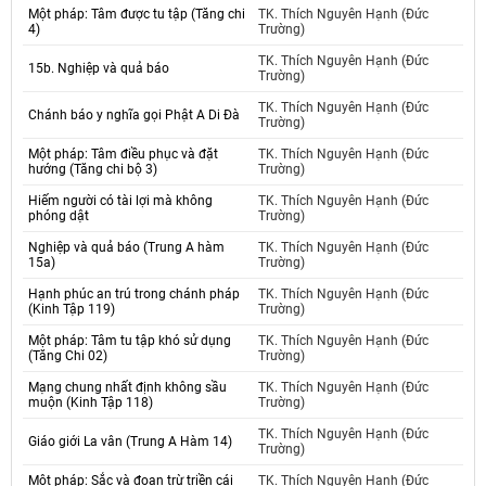
Một pháp: Tâm được tu tập (Tăng chi
TK. Thích Nguyên Hạnh (Đức
4)
Trường)
TK. Thích Nguyên Hạnh (Đức
15b. Nghiệp và quả báo
Trường)
TK. Thích Nguyên Hạnh (Đức
Chánh báo y nghĩa gọi Phật A Di Đà
Trường)
Một pháp: Tâm điều phục và đặt
TK. Thích Nguyên Hạnh (Đức
hướng (Tăng chi bộ 3)
Trường)
Hiếm người có tài lợi mà không
TK. Thích Nguyên Hạnh (Đức
phóng dật
Trường)
Nghiệp và quả báo (Trung A hàm
TK. Thích Nguyên Hạnh (Đức
15a)
Trường)
Hạnh phúc an trú trong chánh pháp
TK. Thích Nguyên Hạnh (Đức
(Kinh Tập 119)
Trường)
Một pháp: Tâm tu tập khó sử dụng
TK. Thích Nguyên Hạnh (Đức
(Tăng Chi 02)
Trường)
Mạng chung nhất định không sầu
TK. Thích Nguyên Hạnh (Đức
muộn (Kinh Tập 118)
Trường)
TK. Thích Nguyên Hạnh (Đức
Giáo giới La vân (Trung A Hàm 14)
Trường)
Một pháp: Sắc và đoạn trừ triền cái
TK. Thích Nguyên Hạnh (Đức