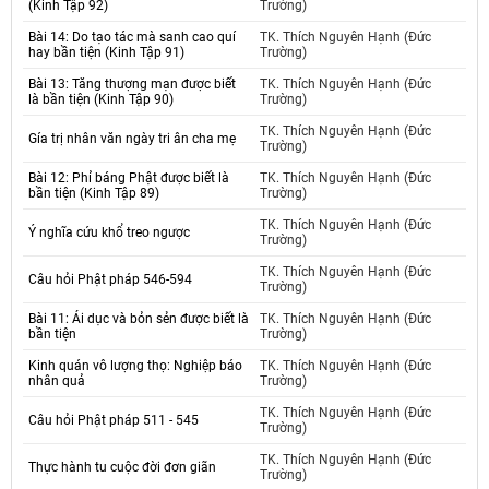
(Kinh Tập 92)
Trường)
Bài 14: Do tạo tác mà sanh cao quí
TK. Thích Nguyên Hạnh (Đức
hay bần tiện (Kinh Tập 91)
Trường)
Bài 13: Tăng thượng mạn được biết
TK. Thích Nguyên Hạnh (Đức
là bần tiện (Kinh Tập 90)
Trường)
TK. Thích Nguyên Hạnh (Đức
Gía trị nhân văn ngày tri ân cha mẹ
Trường)
Bài 12: Phỉ báng Phật được biết là
TK. Thích Nguyên Hạnh (Đức
bần tiện (Kinh Tập 89)
Trường)
TK. Thích Nguyên Hạnh (Đức
Ý nghĩa cứu khổ treo ngược
Trường)
TK. Thích Nguyên Hạnh (Đức
Câu hỏi Phật pháp 546-594
Trường)
Bài 11: Ái dục và bỏn sẻn được biết là
TK. Thích Nguyên Hạnh (Đức
bần tiện
Trường)
Kinh quán vô lượng thọ: Nghiệp báo
TK. Thích Nguyên Hạnh (Đức
nhân quả
Trường)
TK. Thích Nguyên Hạnh (Đức
Câu hỏi Phật pháp 511 - 545
Trường)
TK. Thích Nguyên Hạnh (Đức
Thực hành tu cuộc đời đơn giãn
Trường)