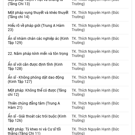
(Tăng Chi 13)
Trường)
Một pháp vụng thuyết và khéo thuyết
TK. Thích Nguyên Hạnh (Đức
(Tăng chi 14)
Trường)
Hiểu rõ về pháp giới (Trung A Hàm
TK. Thích Nguyên Hạnh (Đức
23)
Trường)
Ẩn sĩ nhàm chán các nghiệp ác (Kinh
TK. Thích Nguyên Hạnh (Đức
Tập 129)
Trường)
TK. Thích Nguyên Hạnh (Đức
22. Năm pháp kính mến và tôn trọng
Trường)
Ẩn sĩ với căn được định tĩnh (Kinh
TK. Thích Nguyên Hạnh (Đức
Tập 128)
Trường)
Ẩn sĩ - Không phóng dật dao động
TK. Thích Nguyên Hạnh (Đức
(Kinh Tập 127)
Trường)
Một pháp: Không thể có được (Tăng
TK. Thích Nguyên Hạnh (Đức
chi 12)
Trường)
Thiên chúng đẳng tâm (Trung A
TK. Thích Nguyên Hạnh (Đức
Hàm 21)
Trường)
Ẩn sĩ - Giải thoát các trói buộc (Kinh
TK. Thích Nguyên Hạnh (Đức
Tập 126)
Trường)
Một pháp: Tỳ kheo ni và Cư sĩ tối
TK. Thích Nguyên Hạnh (Đức
thắng (Tăng Chi 11)
Trường)