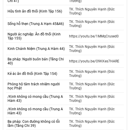
Chi 41)
Trường)
TK. Thích Nguyên Hạnh (Đức
Hữu tình ăn đồ thối (Kinh Tập 156)
Trường)
TK. Thích Nguyên Hạnh (Đức
Sống hỗ thẹn (Trung A Hạm 45&46)
Trường)
Người ác nghiệp: Ăn đồ thối (Kinh
https://youtu.be/1MMqCrused0
Tập 155)
TK. Thích Nguyên Hạnh (Đức
Kinh Chánh Niệm (Trung A Hàm 44)
Trường)
Ba pháp: Người buôn bán (Tăng Chi
https://youtu.be/O9KKes7HARE
40)
TK. Thích Nguyên Hạnh (Đức
Kẻ ác ăn đồ thối (Kinh Tập 154)
Trường)
Phòng hộ tâm trách nhiệm người
TK. Thích Nguyên Hạnh (Đức
học Phật
Trường)
/Kinh không có mong cầu (Trung A
TK. Thích Nguyên Hạnh (Đức
Hàm 43)
Trường)
/Kinh không có mong cầu (Trung A
TK. Thích Nguyên Hạnh (Đức
Hàm 43)
Trường)
Ba pháp: Con đường không có lỗi
TK. Thích Nguyên Hạnh (Đức
lầm (Tăng Chi 39)
Trường)