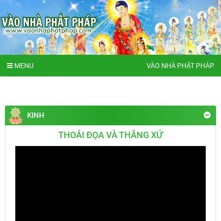
MENU
VÀO NHÀ PHẬT PHÁP
KINH
THOÁI ĐỌA VÀ THẮNG XỨ