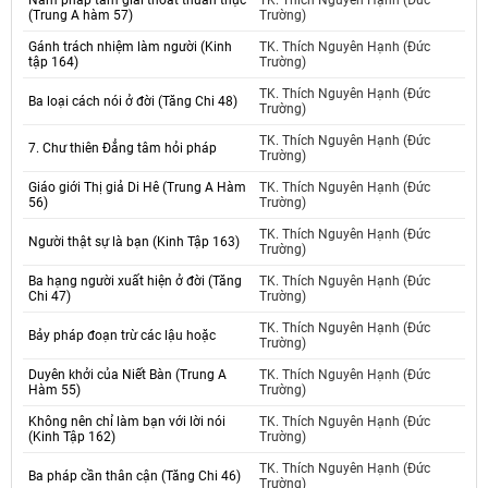
Năm pháp tâm giải thoát thuần thục
TK. Thích Nguyên Hạnh (Đức
(Trung A hàm 57)
Trường)
Gánh trách nhiệm làm người (Kinh
TK. Thích Nguyên Hạnh (Đức
tập 164)
Trường)
TK. Thích Nguyên Hạnh (Đức
Ba loại cách nói ở đời (Tăng Chi 48)
Trường)
TK. Thích Nguyên Hạnh (Đức
7. Chư thiên Đẳng tâm hỏi pháp
Trường)
Giáo giới Thị giả Di Hê (Trung A Hàm
TK. Thích Nguyên Hạnh (Đức
56)
Trường)
TK. Thích Nguyên Hạnh (Đức
Người thật sự là bạn (Kinh Tập 163)
Trường)
Ba hạng người xuất hiện ở đời (Tăng
TK. Thích Nguyên Hạnh (Đức
Chi 47)
Trường)
TK. Thích Nguyên Hạnh (Đức
Bảy pháp đoạn trừ các lậu hoặc
Trường)
Duyên khởi của Niết Bàn (Trung A
TK. Thích Nguyên Hạnh (Đức
Hàm 55)
Trường)
Không nên chỉ làm bạn với lời nói
TK. Thích Nguyên Hạnh (Đức
(Kinh Tập 162)
Trường)
TK. Thích Nguyên Hạnh (Đức
Ba pháp cần thân cận (Tăng Chi 46)
Trường)