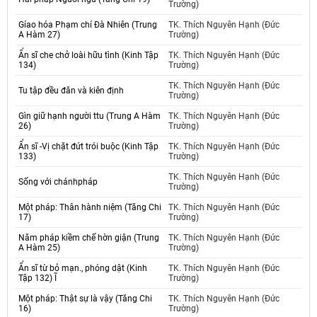
Trường)
Gíao hóa Phạm chí Đà Nhiên (Trung
TK. Thích Nguyên Hạnh (Đức
A Hàm 27)
Trường)
Ẩn sĩ che chở loài hữu tình (Kinh Tập
TK. Thích Nguyên Hạnh (Đức
134)
Trường)
TK. Thích Nguyên Hạnh (Đức
Tu tập đều đăn và kiên định
Trường)
Gìn giữ hạnh người ttu (Trung A Hàm
TK. Thích Nguyên Hạnh (Đức
26)
Trường)
Ẩn sĩ -Vị chặt đứt trói buộc (Kinh Tập
TK. Thích Nguyên Hạnh (Đức
133)
Trường)
TK. Thích Nguyên Hạnh (Đức
Sống với chánhpháp
Trường)
Một pháp: Thân hành niệm (Tăng Chi
TK. Thích Nguyên Hạnh (Đức
17)
Trường)
Năm pháp kiềm chế hờn giận (Trung
TK. Thích Nguyên Hạnh (Đức
A Hàm 25)
Trường)
Ẩn sĩ từ bỏ mạn., phóng dật (Kinh
TK. Thích Nguyên Hạnh (Đức
Tập 132) Ĩ
Trường)
Một pháp: Thật sự là vậy (Tăng Chi
TK. Thích Nguyên Hạnh (Đức
16)
Trường)