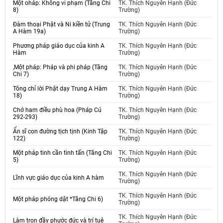
Một oháp: Không vi phạm (Tăng Chi
TK. Thích Nguyên Hạnh (Đức
8)
Trường)
Đàm thoại Phật và Ni kiền tử (Trung
TK. Thích Nguyên Hạnh (Đức
A Hàm 19a)
Trường)
Phương pháp giáo dục của kinh A
TK. Thích Nguyên Hạnh (Đức
Hàm
Trường)
,Một pháp: Pháp và phi pháp (Tăng
TK. Thích Nguyên Hạnh (Đức
Chi 7)
Trường)
Tông chỉ lời Phật dạy Trung A Hàm
TK. Thích Nguyên Hạnh (Đức
18)
Trường)
Chớ ham điều phù hoa (Pháp Cú
TK. Thích Nguyên Hạnh (Đức
292-293)
Trường)
Ẩn sĩ con đường tịch tịnh (Kinh Tập
TK. Thích Nguyên Hạnh (Đức
122)
Trường)
Một pháp tinh cần tinh tấn (Tăng Chi
TK. Thích Nguyên Hạnh (Đức
5)
Trường)
TK. Thích Nguyên Hạnh (Đức
Lĩnh vực giáo dục của kinh A hàm
Trường)
TK. Thích Nguyên Hạnh (Đức
Một pháp phóng dật *Tăng Chi 6)
Trường)
TK. Thích Nguyên Hạnh (Đức
Làm trọn đầy phước đức và trí tuệ