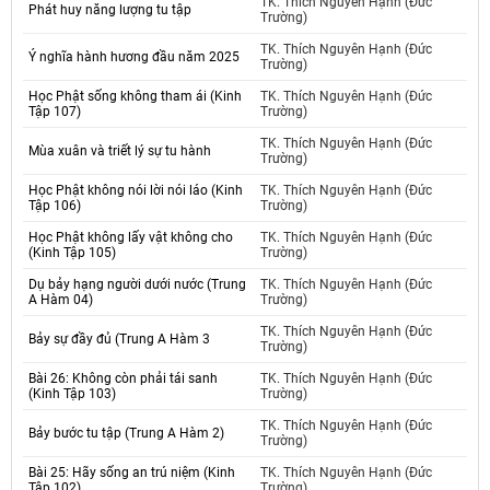
TK. Thích Nguyên Hạnh (Đức
Phát huy năng lượng tu tập
Trường)
TK. Thích Nguyên Hạnh (Đức
Ý nghĩa hành hương đầu năm 2025
Trường)
Học Phật sống không tham ái (Kinh
TK. Thích Nguyên Hạnh (Đức
Tập 107)
Trường)
TK. Thích Nguyên Hạnh (Đức
Mùa xuân và triết lý sự tu hành
Trường)
Học Phật không nói lời nói láo (Kinh
TK. Thích Nguyên Hạnh (Đức
Tập 106)
Trường)
Học Phật không lấy vật không cho
TK. Thích Nguyên Hạnh (Đức
(Kinh Tập 105)
Trường)
Dụ bảy hạng người dưới nước (Trung
TK. Thích Nguyên Hạnh (Đức
A Hàm 04)
Trường)
TK. Thích Nguyên Hạnh (Đức
Bảy sự đầy đủ (Trung A Hàm 3
Trường)
Bài 26: Không còn phải tái sanh
TK. Thích Nguyên Hạnh (Đức
(Kinh Tập 103)
Trường)
TK. Thích Nguyên Hạnh (Đức
Bảy bước tu tập (Trung A Hàm 2)
Trường)
Bài 25: Hãy sống an trú niệm (Kinh
TK. Thích Nguyên Hạnh (Đức
Tập 102)
Trường)