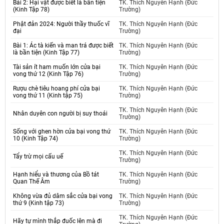
Bái 2: Hại vật được biết là bần tiện
TK. Thích Nguyên Hạnh (Đức
(Kinh Tập 78)
Trường)
Phật đản 2024: Người thầy thuốc vĩ
TK. Thích Nguyên Hạnh (Đức
đại
Trường)
Bài 1: Ác tà kiến và man trá được biết
TK. Thích Nguyên Hạnh (Đức
là bần tiện (Kinh Tập 77)
Trường)
Tài sản ít ham muốn lớn cửa bại
TK. Thích Nguyên Hạnh (Đức
vong thứ 12 (Kinh Tập 76)
Trường)
Rượu chè tiêu hoang phí cửa bại
TK. Thích Nguyên Hạnh (Đức
vong thứ 11 (Kinh tập 75)
Trường)
TK. Thích Nguyên Hạnh (Đức
Nhân duyên con người bị suy thoái
Trường)
Sống với ghen hờn cửa bại vong thứ
TK. Thích Nguyên Hạnh (Đức
10 (Kinh Tập 74)
Trường)
TK. Thích Nguyên Hạnh (Đức
Tẩy trừ mọi cấu uế
Trường)
Hạnh hiểu và thương của Bồ tát
TK. Thích Nguyên Hạnh (Đức
Quan Thế Âm
Trường)
Không vừa đủ dâm sắc cửa bại vong
TK. Thích Nguyên Hạnh (Đức
thứ 9 (Kinh tập 73)
Trường)
TK. Thích Nguyên Hạnh (Đức
Hãy tự mình thắp đuốc lên mà đi