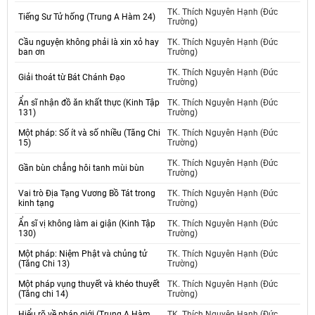
TK. Thích Nguyên Hạnh (Đức
Tiếng Sư Tử hống (Trung A Hàm 24)
Trường)
Cầu nguyện không phải là xin xỏ hay
TK. Thích Nguyên Hạnh (Đức
ban ơn
Trường)
TK. Thích Nguyên Hạnh (Đức
Giải thoát từ Bát Chánh Đạo
Trường)
Ẩn sĩ nhận đồ ăn khất thực (Kinh Tập
TK. Thích Nguyên Hạnh (Đức
131)
Trường)
Một pháp: Số ít và số nhiều (Tăng Chi
TK. Thích Nguyên Hạnh (Đức
15)
Trường)
TK. Thích Nguyên Hạnh (Đức
Gần bùn chẳng hôi tanh mùi bùn
Trường)
Vai trò Địa Tạng Vương Bồ Tát trong
TK. Thích Nguyên Hạnh (Đức
kinh tạng
Trường)
Ẩn sĩ vị không làm ai giận (Kinh Tập
TK. Thích Nguyên Hạnh (Đức
130)
Trường)
Một pháp: Niệm Phật và chủng tử
TK. Thích Nguyên Hạnh (Đức
(Tăng Chi 13)
Trường)
Một pháp vụng thuyết và khéo thuyết
TK. Thích Nguyên Hạnh (Đức
(Tăng chi 14)
Trường)
Hiểu rõ về pháp giới (Trung A Hàm
TK. Thích Nguyên Hạnh (Đức