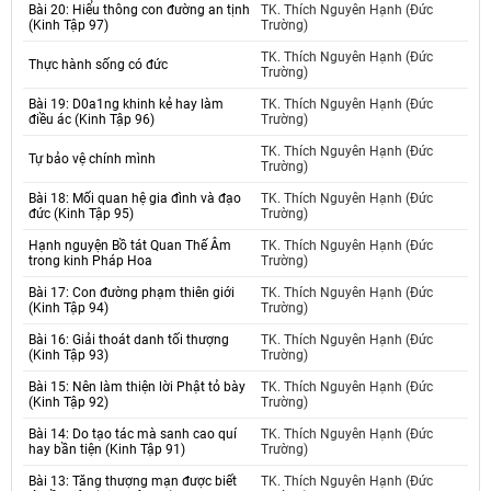
Bài 20: Hiểu thông con đường an tịnh
TK. Thích Nguyên Hạnh (Đức
(Kinh Tập 97)
Trường)
TK. Thích Nguyên Hạnh (Đức
Thực hành sống có đức
Trường)
Bài 19: D0a1ng khinh kẻ hay làm
TK. Thích Nguyên Hạnh (Đức
điều ác (Kinh Tập 96)
Trường)
TK. Thích Nguyên Hạnh (Đức
Tự bảo vệ chính mình
Trường)
Bài 18: Mối quan hệ gia đình và đạo
TK. Thích Nguyên Hạnh (Đức
đức (Kinh Tập 95)
Trường)
Hạnh nguyện Bồ tát Quan Thế Âm
TK. Thích Nguyên Hạnh (Đức
trong kinh Pháp Hoa
Trường)
Bài 17: Con đường phạm thiên giới
TK. Thích Nguyên Hạnh (Đức
(Kinh Tập 94)
Trường)
Bài 16: Giải thoát danh tối thượng
TK. Thích Nguyên Hạnh (Đức
(Kinh Tập 93)
Trường)
Bài 15: Nên làm thiện lời Phật tỏ bày
TK. Thích Nguyên Hạnh (Đức
(Kinh Tập 92)
Trường)
Bài 14: Do tạo tác mà sanh cao quí
TK. Thích Nguyên Hạnh (Đức
hay bần tiện (Kinh Tập 91)
Trường)
Bài 13: Tăng thượng mạn được biết
TK. Thích Nguyên Hạnh (Đức