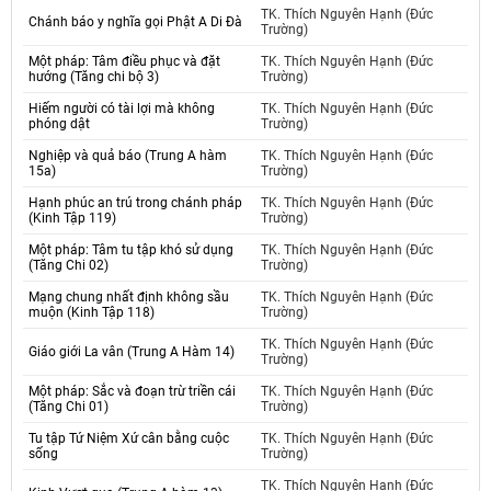
TK. Thích Nguyên Hạnh (Đức
Chánh báo y nghĩa gọi Phật A Di Đà
Trường)
Một pháp: Tâm điều phục và đặt
TK. Thích Nguyên Hạnh (Đức
hướng (Tăng chi bộ 3)
Trường)
Hiếm người có tài lợi mà không
TK. Thích Nguyên Hạnh (Đức
phóng dật
Trường)
Nghiệp và quả báo (Trung A hàm
TK. Thích Nguyên Hạnh (Đức
15a)
Trường)
Hạnh phúc an trú trong chánh pháp
TK. Thích Nguyên Hạnh (Đức
(Kinh Tập 119)
Trường)
Một pháp: Tâm tu tập khó sử dụng
TK. Thích Nguyên Hạnh (Đức
(Tăng Chi 02)
Trường)
Mạng chung nhất định không sầu
TK. Thích Nguyên Hạnh (Đức
muộn (Kinh Tập 118)
Trường)
TK. Thích Nguyên Hạnh (Đức
Giáo giới La vân (Trung A Hàm 14)
Trường)
Một pháp: Sắc và đoạn trừ triền cái
TK. Thích Nguyên Hạnh (Đức
(Tăng Chi 01)
Trường)
Tu tập Tứ Niệm Xứ cân bằng cuộc
TK. Thích Nguyên Hạnh (Đức
sống
Trường)
TK. Thích Nguyên Hạnh (Đức