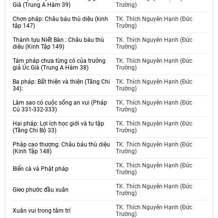
Già (Trung A Hàm 39)
Trường)
Chơn pháp: Châu báu thù diệu (kinh
TK. Thích Nguyên Hạnh (Đức
tập 147)
Trường)
Thành tựu Niết Bàn : Châu báu thù
TK. Thích Nguyên Hạnh (Đức
diệu (Kinh Tập 149)
Trường)
Tám pháp chưa từng có của trưởng
TK. Thích Nguyên Hạnh (Đức
giả Úc Già (Trung A Hàm 38)
Trường)
Ba pháp: Bất thiện và thiện (Tăng Chi
TK. Thích Nguyên Hạnh (Đức
34):
Trường)
Làm sao có cuộc sống an vui (Pháp
TK. Thích Nguyên Hạnh (Đức
Cú 331-332-333)
Trường)
Hai pháp: Lợi ích học giới và tu tập
TK. Thích Nguyên Hạnh (Đức
(Tăng Chi Bộ 33)
Trường)
Pháp cao thượng: Châu báu thù diệu
TK. Thích Nguyên Hạnh (Đức
(Kinh Tập 148)
Trường)
TK. Thích Nguyên Hạnh (Đức
Biển cà và Phật pháp
Trường)
TK. Thích Nguyên Hạnh (Đức
Gieo phước đầu xuân
Trường)
TK. Thích Nguyên Hạnh (Đức
Xuân vui trong tâm trí
Trường)