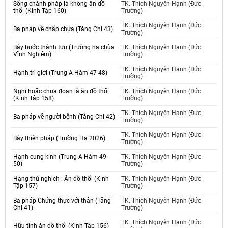
Sống chánh pháp là không ăn đồ
TK. Thích Nguyên Hạnh (Đức
thối (Kinh Tập 160)
Trường)
TK. Thích Nguyên Hạnh (Đức
Ba pháp về chấp chứa (Tăng Chi 43)
Trường)
Bảy bước thành tựu (Trường hạ chùa
TK. Thích Nguyên Hạnh (Đức
Vĩnh Nghiêm)
Trường)
TK. Thích Nguyên Hạnh (Đức
Hạnh trì giới (Trung A Hàm 47-48)
Trường)
Nghi hoăc chưa đoạn là ăn đồ thối
TK. Thích Nguyên Hạnh (Đức
(Kinh Tập 158)
Trường)
TK. Thích Nguyên Hạnh (Đức
Ba pháp về người bệnh (Tăng Chi 42)
Trường)
TK. Thích Nguyên Hạnh (Đức
Bảy thiện pháp (Trường Hạ 2026)
Trường)
Hạnh cung kính (Trung A Hàm 49-
TK. Thích Nguyên Hạnh (Đức
50)
Trường)
Hạng thù nghịch : Ăn đồ thối (Kinh
TK. Thích Nguyên Hạnh (Đức
Tập 157)
Trường)
Ba pháp Chứng thực với thân (Tăng
TK. Thích Nguyên Hạnh (Đức
Chi 41)
Trường)
TK. Thích Nguyên Hạnh (Đức
Hữu tình ăn đồ thối (Kinh Tập 156)