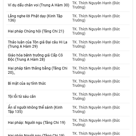
TK. Thích Nguyên Hạnh (Đức
Ví dụ dấu chân voi (Trung A Hàm 30)
Trường)
Lắng nghe lời Phật dạy (Kinh Tập
TK. Thích Nguyên Hạnh (Đức
136)
Trường)
TK. Thích Nguyên Hạnh (Đức
Hai pháp Chúng hội (Tăng Chi 21)
Trường)
Thảo luận của Tôn giả Đại câu Hi La
TK. Thích Nguyên Hạnh (Đức
(Trung A Hàm 29)
Trường)
Giáo hóa bệnh trưởng giả Cấp Cô
TK. Thích Nguyên Hạnh (Đức
Độc (Trung A Hàm 28)
Trường)
Hai pháp tâm thăng bằng (Tăng Chi
TK. Thích Nguyên Hạnh (Đức
20)_
Trường)
TK. Thích Nguyên Hạnh (Đức
Bí mật của sự tỉnh thức
Trường)
TK. Thích Nguyên Hạnh (Đức
Tội lỗi từ sáu căn
Trường)
Ẩn sĩ người không thể sánh (Kinh
TK. Thích Nguyên Hạnh (Đức
Tập 135)
Trường)
TK. Thích Nguyên Hạnh (Đức
Hai pháp: Người ngu (Tăng Chi 19)
Trường)
TK. Thích Nguyên Hạnh (Đức
Hai pháp Người ngu (Tăng Chi 19)