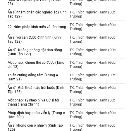
23)
Trường)
Ẩn sĩ nhàm chán các nghiệp ác (Kinh
TK. Thích Nguyên Hạnh (Đức
Tập 129)
Trường)
TK. Thích Nguyên Hạnh (Đức
22. Năm pháp kính mến và tôn trọng
Trường)
Ẩn sĩ với căn được định tĩnh (Kinh
TK. Thích Nguyên Hạnh (Đức
Tập 128)
Trường)
Ẩn sĩ - Không phóng dật dao động
TK. Thích Nguyên Hạnh (Đức
(Kinh Tập 127)
Trường)
Một pháp: Không thể có được (Tăng
TK. Thích Nguyên Hạnh (Đức
chi 12)
Trường)
Thiên chúng đẳng tâm (Trung A
TK. Thích Nguyên Hạnh (Đức
Hàm 21)
Trường)
Ẩn sĩ - Giải thoát các trói buộc (Kinh
TK. Thích Nguyên Hạnh (Đức
Tập 126)
Trường)
Một pháp: Tỳ kheo ni và Cư sĩ tối
TK. Thích Nguyên Hạnh (Đức
thắng (Tăng Chi 11)
Trường)
Pháp định hay pháp viễn ly (Trung A
TK. Thích Nguyên Hạnh (Đức
Hàm 20b)
Trường)
Ẩn sĩ không còn ô nhiễm (Kinh Tập
TK. Thích Nguyên Hạnh (Đức
125)
Trường)