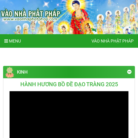
MENU
VÀO NHÀ PHẬT PHÁP
KINH
HÀNH HƯƠNG BỒ ĐỀ ĐẠO TRÀNG 2025