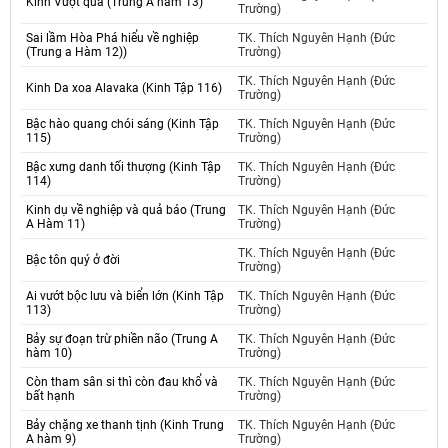
Kinh Vượt qua (Trung A hàm 13)
Trường)
Sai lầm Hòa Phá hiểu về nghiệp
TK. Thích Nguyên Hạnh (Đức
(Trung a Hàm 12))
Trường)
TK. Thích Nguyên Hạnh (Đức
Kinh Da xoa Alavaka (Kinh Tập 116)
Trường)
Bậc hào quang chói sáng (Kinh Tập
TK. Thích Nguyên Hạnh (Đức
115)
Trường)
Bậc xưng danh tối thượng (Kinh Tập
TK. Thích Nguyên Hạnh (Đức
114)
Trường)
Kinh dụ về nghiệp và quả báo (Trung
TK. Thích Nguyên Hạnh (Đức
A Hàm 11)
Trường)
TK. Thích Nguyên Hạnh (Đức
Bậc tôn quý ở đời
Trường)
Ai vướt bộc lưu và biển lớn (Kinh Tập
TK. Thích Nguyên Hạnh (Đức
113)
Trường)
Bảy sự đoạn trừ phiền não (Trung A
TK. Thích Nguyên Hạnh (Đức
hàm 10)
Trường)
Còn tham sân si thì còn đau khổ và
TK. Thích Nguyên Hạnh (Đức
bất hạnh
Trường)
Bảy chặng xe thanh tịnh (Kinh Trung
TK. Thích Nguyên Hạnh (Đức
A hàm 9)
Trường)