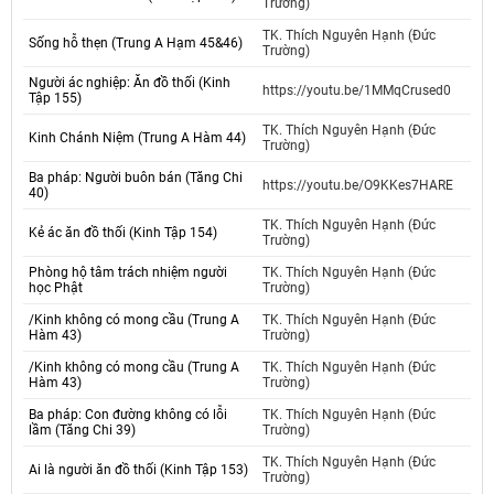
Trường)
TK. Thích Nguyên Hạnh (Đức
Sống hỗ thẹn (Trung A Hạm 45&46)
Trường)
Người ác nghiệp: Ăn đồ thối (Kinh
https://youtu.be/1MMqCrused0
Tập 155)
TK. Thích Nguyên Hạnh (Đức
Kinh Chánh Niệm (Trung A Hàm 44)
Trường)
Ba pháp: Người buôn bán (Tăng Chi
https://youtu.be/O9KKes7HARE
40)
TK. Thích Nguyên Hạnh (Đức
Kẻ ác ăn đồ thối (Kinh Tập 154)
Trường)
Phòng hộ tâm trách nhiệm người
TK. Thích Nguyên Hạnh (Đức
học Phật
Trường)
/Kinh không có mong cầu (Trung A
TK. Thích Nguyên Hạnh (Đức
Hàm 43)
Trường)
/Kinh không có mong cầu (Trung A
TK. Thích Nguyên Hạnh (Đức
Hàm 43)
Trường)
Ba pháp: Con đường không có lỗi
TK. Thích Nguyên Hạnh (Đức
lầm (Tăng Chi 39)
Trường)
TK. Thích Nguyên Hạnh (Đức
Ai là người ăn đồ thối (Kinh Tập 153)
Trường)