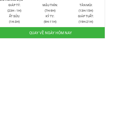
GIÁP TÝ:
MẬU THÌN:
TÂN MÙI:
(23H - 1H)
(7H-9H)
(13H-15H)
ẤT SỬU:
KỶ TỴ:
GIÁP TUẤT:
(1H-3H)
(9H-11H)
(19H-21H)
QUAY VỀ NGÀY HÔM NAY