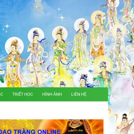
ỌC
TRIẾT HỌC
HÌNH ẢNH
LIÊN HỆ