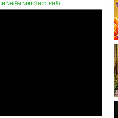
CH NHIỆM NGƯỜI HỌC PHẬT