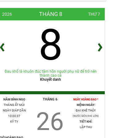
THÁNG 8
2026
THỨ 7
8
Đau khổ là khuôn đúc tâm hồn người phụ nữ để trở nên
thành cao cả
Khuyết danh
THÁNG 6
NĂM BÍNH NGỌ
NGÀY HOÀNG ĐẠO *
THÁNG ẤT MÙI
MỆNH NGÀY:
26
NGÀY GIÁP DẦN
ĐẠI KHÊ THỦY
10:00:38
(NƯỚC GIỮA KHE LỚN)
KỶ TỴ
TIẾT KHÍ:
LẬP THU
GIỜ HOÀNG ĐẠO