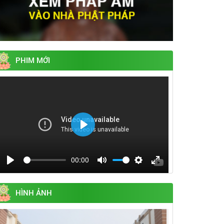
PHIM MỚI
Play
00:00
Play
Mute
Settings
Enter
fullscreen
HÌNH ẢNH