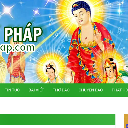
TIN TỨC
BÀI VIẾT
THƠ ĐẠO
CHUYỆN ĐẠO
PHẬT H