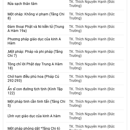
TK. Thích Nguyên Hạnh (Đức
Rửa sạch thân tâm
Trường)
Một oháp: Không vi phạm (Tăng Chi
TK. Thích Nguyên Hạnh (Đức
8)
Trường)
Đàm thoại Phật và Ni kiền tử (Trung
TK. Thích Nguyên Hạnh (Đức
A Hàm 19a)
Trường)
Phương pháp giáo dục của kinh A
TK. Thích Nguyên Hạnh (Đức
Hàm
Trường)
,Một pháp: Pháp và phi pháp (Tăng
TK. Thích Nguyên Hạnh (Đức
Chi 7)
Trường)
Tông chỉ lời Phật dạy Trung A Hàm
TK. Thích Nguyên Hạnh (Đức
18)
Trường)
Chớ ham điều phù hoa (Pháp Cú
TK. Thích Nguyên Hạnh (Đức
292-293)
Trường)
Ẩn sĩ con đường tịch tịnh (Kinh Tập
TK. Thích Nguyên Hạnh (Đức
122)
Trường)
Một pháp tinh cần tinh tấn (Tăng Chi
TK. Thích Nguyên Hạnh (Đức
5)
Trường)
TK. Thích Nguyên Hạnh (Đức
Lĩnh vực giáo dục của kinh A hàm
Trường)
TK. Thích Nguyên Hạnh (Đức
Một pháp phóng dật *Tăng Chi 6)