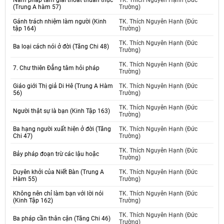
Năm pháp tâm giải thoát thuần thục
TK. Thích Nguyên Hạnh (Đức
(Trung A hàm 57)
Trường)
Gánh trách nhiệm làm người (Kinh
TK. Thích Nguyên Hạnh (Đức
tập 164)
Trường)
TK. Thích Nguyên Hạnh (Đức
Ba loại cách nói ở đời (Tăng Chi 48)
Trường)
TK. Thích Nguyên Hạnh (Đức
7. Chư thiên Đẳng tâm hỏi pháp
Trường)
Giáo giới Thị giả Di Hê (Trung A Hàm
TK. Thích Nguyên Hạnh (Đức
56)
Trường)
TK. Thích Nguyên Hạnh (Đức
Người thật sự là bạn (Kinh Tập 163)
Trường)
Ba hạng người xuất hiện ở đời (Tăng
TK. Thích Nguyên Hạnh (Đức
Chi 47)
Trường)
TK. Thích Nguyên Hạnh (Đức
Bảy pháp đoạn trừ các lậu hoặc
Trường)
Duyên khởi của Niết Bàn (Trung A
TK. Thích Nguyên Hạnh (Đức
Hàm 55)
Trường)
Không nên chỉ làm bạn với lời nói
TK. Thích Nguyên Hạnh (Đức
(Kinh Tập 162)
Trường)
TK. Thích Nguyên Hạnh (Đức
Ba pháp cần thân cận (Tăng Chi 46)
Trường)