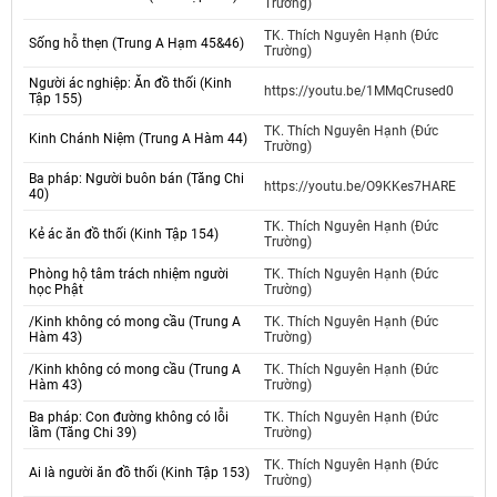
Trường)
TK. Thích Nguyên Hạnh (Đức
Sống hỗ thẹn (Trung A Hạm 45&46)
Trường)
Người ác nghiệp: Ăn đồ thối (Kinh
https://youtu.be/1MMqCrused0
Tập 155)
TK. Thích Nguyên Hạnh (Đức
Kinh Chánh Niệm (Trung A Hàm 44)
Trường)
Ba pháp: Người buôn bán (Tăng Chi
https://youtu.be/O9KKes7HARE
40)
TK. Thích Nguyên Hạnh (Đức
Kẻ ác ăn đồ thối (Kinh Tập 154)
Trường)
Phòng hộ tâm trách nhiệm người
TK. Thích Nguyên Hạnh (Đức
học Phật
Trường)
/Kinh không có mong cầu (Trung A
TK. Thích Nguyên Hạnh (Đức
Hàm 43)
Trường)
/Kinh không có mong cầu (Trung A
TK. Thích Nguyên Hạnh (Đức
Hàm 43)
Trường)
Ba pháp: Con đường không có lỗi
TK. Thích Nguyên Hạnh (Đức
lầm (Tăng Chi 39)
Trường)
TK. Thích Nguyên Hạnh (Đức
Ai là người ăn đồ thối (Kinh Tập 153)
Trường)