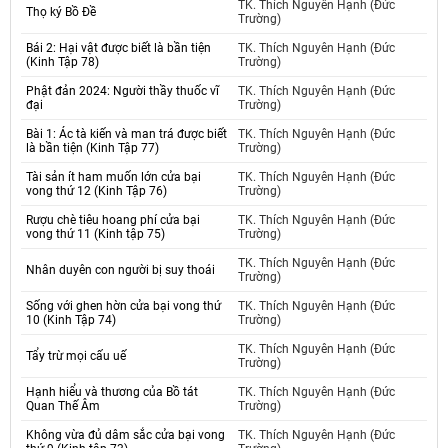
TK. Thích Nguyên Hạnh (Đức
Thọ ký Bồ Đề
Trường)
Bái 2: Hại vật được biết là bần tiện
TK. Thích Nguyên Hạnh (Đức
(Kinh Tập 78)
Trường)
Phật đản 2024: Người thầy thuốc vĩ
TK. Thích Nguyên Hạnh (Đức
đại
Trường)
Bài 1: Ác tà kiến và man trá được biết
TK. Thích Nguyên Hạnh (Đức
là bần tiện (Kinh Tập 77)
Trường)
Tài sản ít ham muốn lớn cửa bại
TK. Thích Nguyên Hạnh (Đức
vong thứ 12 (Kinh Tập 76)
Trường)
Rượu chè tiêu hoang phí cửa bại
TK. Thích Nguyên Hạnh (Đức
vong thứ 11 (Kinh tập 75)
Trường)
TK. Thích Nguyên Hạnh (Đức
Nhân duyên con người bị suy thoái
Trường)
Sống với ghen hờn cửa bại vong thứ
TK. Thích Nguyên Hạnh (Đức
10 (Kinh Tập 74)
Trường)
TK. Thích Nguyên Hạnh (Đức
Tẩy trừ mọi cấu uế
Trường)
Hạnh hiểu và thương của Bồ tát
TK. Thích Nguyên Hạnh (Đức
Quan Thế Âm
Trường)
Không vừa đủ dâm sắc cửa bại vong
TK. Thích Nguyên Hạnh (Đức