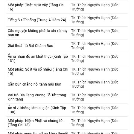
Một pháp: Thật sự là vậy (Tăng Chi
TK. Thích Nguyên Hạnh (Đức
16)
Trường)
TK. Thích Nguyên Hạnh (Đức
Tiếng Sư Tử hống (Trung A Hàm 24)
Trường)
Cầu nguyện không phải là xin xỏ hay
TK. Thích Nguyên Hạnh (Đức
ban ơn
Trường)
TK. Thích Nguyên Hạnh (Đức
Giải thoát từ Bát Chánh Đạo
Trường)
Ẩn sĩ nhận đồ ăn khất thực (Kinh Tập
TK. Thích Nguyên Hạnh (Đức
131)
Trường)
Một pháp: Số ít và số nhiều (Tăng Chi
TK. Thích Nguyên Hạnh (Đức
15)
Trường)
TK. Thích Nguyên Hạnh (Đức
Gần bùn chẳng hôi tanh mùi bùn
Trường)
Vai trò Địa Tạng Vương Bồ Tát trong
TK. Thích Nguyên Hạnh (Đức
kinh tạng
Trường)
Ẩn sĩ vị không làm ai giận (Kinh Tập
TK. Thích Nguyên Hạnh (Đức
130)
Trường)
Một pháp: Niệm Phật và chủng tử
TK. Thích Nguyên Hạnh (Đức
(Tăng Chi 13)
Trường)
Một pháp vụng thuyết và khéo thuyết
TK. Thích Nguyên Hạnh (Đức