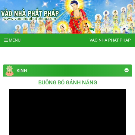
MENU
VÀO NHÀ PHẬT PHÁP
KINH
BUÔNG BỎ GÁNH NẶNG