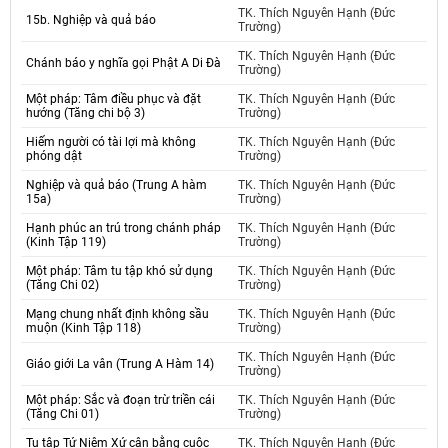
TK. Thích Nguyên Hạnh (Đức
15b. Nghiệp và quả báo
Trường)
TK. Thích Nguyên Hạnh (Đức
Chánh báo y nghĩa gọi Phật A Di Đà
Trường)
Một pháp: Tâm điều phục và đặt
TK. Thích Nguyên Hạnh (Đức
hướng (Tăng chi bộ 3)
Trường)
Hiếm người có tài lợi mà không
TK. Thích Nguyên Hạnh (Đức
phóng dật
Trường)
Nghiệp và quả báo (Trung A hàm
TK. Thích Nguyên Hạnh (Đức
15a)
Trường)
Hạnh phúc an trú trong chánh pháp
TK. Thích Nguyên Hạnh (Đức
(Kinh Tập 119)
Trường)
Một pháp: Tâm tu tập khó sử dụng
TK. Thích Nguyên Hạnh (Đức
(Tăng Chi 02)
Trường)
Mạng chung nhất định không sầu
TK. Thích Nguyên Hạnh (Đức
muộn (Kinh Tập 118)
Trường)
TK. Thích Nguyên Hạnh (Đức
Giáo giới La vân (Trung A Hàm 14)
Trường)
Một pháp: Sắc và đoạn trừ triền cái
TK. Thích Nguyên Hạnh (Đức
(Tăng Chi 01)
Trường)
Tu tập Tứ Niệm Xứ cân bằng cuộc
TK. Thích Nguyên Hạnh (Đức