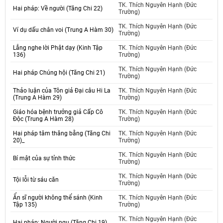
TK. Thích Nguyên Hạnh (Đức
Hai pháp: Về người (Tăng Chi 22)
Trường)
TK. Thích Nguyên Hạnh (Đức
Ví dụ dấu chân voi (Trung A Hàm 30)
Trường)
Lắng nghe lời Phật dạy (Kinh Tập
TK. Thích Nguyên Hạnh (Đức
136)
Trường)
TK. Thích Nguyên Hạnh (Đức
Hai pháp Chúng hội (Tăng Chi 21)
Trường)
Thảo luận của Tôn giả Đại câu Hi La
TK. Thích Nguyên Hạnh (Đức
(Trung A Hàm 29)
Trường)
Giáo hóa bệnh trưởng giả Cấp Cô
TK. Thích Nguyên Hạnh (Đức
Độc (Trung A Hàm 28)
Trường)
Hai pháp tâm thăng bằng (Tăng Chi
TK. Thích Nguyên Hạnh (Đức
20)_
Trường)
TK. Thích Nguyên Hạnh (Đức
Bí mật của sự tỉnh thức
Trường)
TK. Thích Nguyên Hạnh (Đức
Tội lỗi từ sáu căn
Trường)
Ẩn sĩ người không thể sánh (Kinh
TK. Thích Nguyên Hạnh (Đức
Tập 135)
Trường)
TK. Thích Nguyên Hạnh (Đức
Hai pháp: Người ngu (Tăng Chi 19)