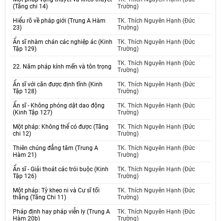
(Tăng chi 14)
Trường)
Hiểu rõ về pháp giới (Trung A Hàm
TK. Thích Nguyên Hạnh (Đức
23)
Trường)
Ẩn sĩ nhàm chán các nghiệp ác (Kinh
TK. Thích Nguyên Hạnh (Đức
Tập 129)
Trường)
TK. Thích Nguyên Hạnh (Đức
22. Năm pháp kính mến và tôn trọng
Trường)
Ẩn sĩ với căn được định tĩnh (Kinh
TK. Thích Nguyên Hạnh (Đức
Tập 128)
Trường)
Ẩn sĩ - Không phóng dật dao động
TK. Thích Nguyên Hạnh (Đức
(Kinh Tập 127)
Trường)
Một pháp: Không thể có được (Tăng
TK. Thích Nguyên Hạnh (Đức
chi 12)
Trường)
Thiên chúng đẳng tâm (Trung A
TK. Thích Nguyên Hạnh (Đức
Hàm 21)
Trường)
Ẩn sĩ - Giải thoát các trói buộc (Kinh
TK. Thích Nguyên Hạnh (Đức
Tập 126)
Trường)
Một pháp: Tỳ kheo ni và Cư sĩ tối
TK. Thích Nguyên Hạnh (Đức
thắng (Tăng Chi 11)
Trường)
Pháp định hay pháp viễn ly (Trung A
TK. Thích Nguyên Hạnh (Đức
Hàm 20b)
Trường)