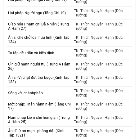
Trường)
TK. Thích Nguyên Hạnh (Đức
Hai pháp Người ngu (Tăng Chi 19)
Trường)
Gíao hóa Phạm chí Đà Nhiên (Trung
TK. Thích Nguyên Hạnh (Đức
A Hàm 27)
Trường)
Ẩn sĩ che chở loài hữu tình (Kinh Tập
TK. Thích Nguyên Hạnh (Đức
134)
Trường)
TK. Thích Nguyên Hạnh (Đức
Tu tập đều đăn và kiên định
Trường)
Gìn giữ hạnh người ttu (Trung A Hàm
TK. Thích Nguyên Hạnh (Đức
26)
Trường)
Ẩn sĩ -Vị chặt đứt trói buộc (Kinh Tập
TK. Thích Nguyên Hạnh (Đức
133)
Trường)
TK. Thích Nguyên Hạnh (Đức
Sống với chánhpháp
Trường)
Một pháp: Thân hành niệm (Tăng Chi
TK. Thích Nguyên Hạnh (Đức
17)
Trường)
Năm pháp kiềm chế hờn giận (Trung
TK. Thích Nguyên Hạnh (Đức
A Hàm 25)
Trường)
Ẩn sĩ từ bỏ mạn., phóng dật (Kinh
TK. Thích Nguyên Hạnh (Đức
Tập 132) Ĩ
Trường)