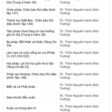
Già (Trung A Hàm 39)
Trường)
Chơn pháp: Châu báu thù diệu (kinh
TK. Thích Nguyên Hạnh (Đức
tập 147)
Trường)
Thành tựu Niết Bàn : Châu báu thù
TK. Thích Nguyên Hạnh (Đức
diệu (Kinh Tập 149)
Trường)
Tám pháp chưa từng có của trưởng
TK. Thích Nguyên Hạnh (Đức
giả Úc Già (Trung A Hàm 38)
Trường)
Ba pháp: Bất thiện và thiện (Tăng Chi
TK. Thích Nguyên Hạnh (Đức
34):
Trường)
Làm sao có cuộc sống an vui (Pháp
TK. Thích Nguyên Hạnh (Đức
Cú 331-332-333)
Trường)
Hai pháp: Lợi ích học giới và tu tập
TK. Thích Nguyên Hạnh (Đức
(Tăng Chi Bộ 33)
Trường)
Pháp cao thượng: Châu báu thù diệu
TK. Thích Nguyên Hạnh (Đức
(Kinh Tập 148)
Trường)
TK. Thích Nguyên Hạnh (Đức
Biển cà và Phật pháp
Trường)
TK. Thích Nguyên Hạnh (Đức
Gieo phước đầu xuân
Trường)
TK. Thích Nguyên Hạnh (Đức
Xuân vui trong tâm trí
Trường)