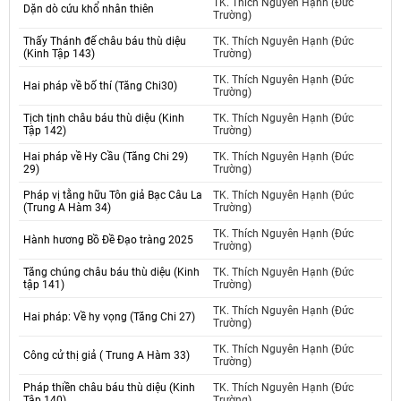
TK. Thích Nguyên Hạnh (Đức
Dặn dò cứu khổ nhân thiên
Trường)
Thấy Thánh đế châu báu thù diệu
TK. Thích Nguyên Hạnh (Đức
(Kinh Tập 143)
Trường)
TK. Thích Nguyên Hạnh (Đức
Hai pháp về bố thí (Tăng Chi30)
Trường)
Tịch tịnh châu báu thù diệu (Kinh
TK. Thích Nguyên Hạnh (Đức
Tập 142)
Trường)
Hai pháp về Hy Cầu (Tăng Chi 29)
TK. Thích Nguyên Hạnh (Đức
29)
Trường)
Pháp vị tằng hữu Tôn giả Bạc Câu La
TK. Thích Nguyên Hạnh (Đức
(Trung A Hàm 34)
Trường)
TK. Thích Nguyên Hạnh (Đức
Hành hương Bồ Đề Đạo tràng 2025
Trường)
Tăng chúng châu báu thù diệu (Kinh
TK. Thích Nguyên Hạnh (Đức
tập 141)
Trường)
TK. Thích Nguyên Hạnh (Đức
Hai pháp: Về hy vọng (Tăng Chi 27)
Trường)
TK. Thích Nguyên Hạnh (Đức
Công cử thị giả ( Trung A Hàm 33)
Trường)
Pháp thiền châu báu thù diệu (Kinh
TK. Thích Nguyên Hạnh (Đức
Tập 140)
Trường)