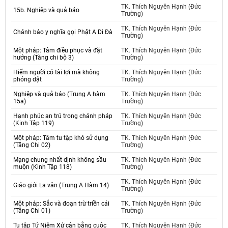
TK. Thích Nguyên Hạnh (Đức
15b. Nghiệp và quả báo
Trường)
TK. Thích Nguyên Hạnh (Đức
Chánh báo y nghĩa gọi Phật A Di Đà
Trường)
Một pháp: Tâm điều phục và đặt
TK. Thích Nguyên Hạnh (Đức
hướng (Tăng chi bộ 3)
Trường)
Hiếm người có tài lợi mà không
TK. Thích Nguyên Hạnh (Đức
phóng dật
Trường)
Nghiệp và quả báo (Trung A hàm
TK. Thích Nguyên Hạnh (Đức
15a)
Trường)
Hạnh phúc an trú trong chánh pháp
TK. Thích Nguyên Hạnh (Đức
(Kinh Tập 119)
Trường)
Một pháp: Tâm tu tập khó sử dụng
TK. Thích Nguyên Hạnh (Đức
(Tăng Chi 02)
Trường)
Mạng chung nhất định không sầu
TK. Thích Nguyên Hạnh (Đức
muộn (Kinh Tập 118)
Trường)
TK. Thích Nguyên Hạnh (Đức
Giáo giới La vân (Trung A Hàm 14)
Trường)
Một pháp: Sắc và đoạn trừ triền cái
TK. Thích Nguyên Hạnh (Đức
(Tăng Chi 01)
Trường)
Tu tập Tứ Niệm Xứ cân bằng cuộc
TK. Thích Nguyên Hạnh (Đức