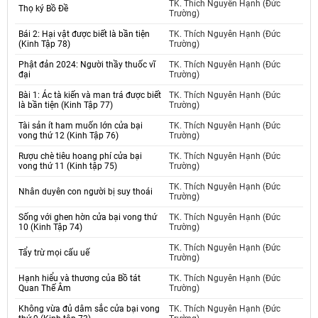
TK. Thích Nguyên Hạnh (Đức
Thọ ký Bồ Đề
Trường)
Bái 2: Hại vật được biết là bần tiện
TK. Thích Nguyên Hạnh (Đức
(Kinh Tập 78)
Trường)
Phật đản 2024: Người thầy thuốc vĩ
TK. Thích Nguyên Hạnh (Đức
đại
Trường)
Bài 1: Ác tà kiến và man trá được biết
TK. Thích Nguyên Hạnh (Đức
là bần tiện (Kinh Tập 77)
Trường)
Tài sản ít ham muốn lớn cửa bại
TK. Thích Nguyên Hạnh (Đức
vong thứ 12 (Kinh Tập 76)
Trường)
Rượu chè tiêu hoang phí cửa bại
TK. Thích Nguyên Hạnh (Đức
vong thứ 11 (Kinh tập 75)
Trường)
TK. Thích Nguyên Hạnh (Đức
Nhân duyên con người bị suy thoái
Trường)
Sống với ghen hờn cửa bại vong thứ
TK. Thích Nguyên Hạnh (Đức
10 (Kinh Tập 74)
Trường)
TK. Thích Nguyên Hạnh (Đức
Tẩy trừ mọi cấu uế
Trường)
Hạnh hiểu và thương của Bồ tát
TK. Thích Nguyên Hạnh (Đức
Quan Thế Âm
Trường)
Không vừa đủ dâm sắc cửa bại vong
TK. Thích Nguyên Hạnh (Đức