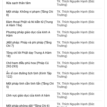
TK. Thích Nguyên Hạnh (Đức
Rửa sạch thân tâm
Trường)
Một oháp: Không vi phạm (Tăng Chi
TK. Thích Nguyên Hạnh (Đức
8)
Trường)
Đàm thoại Phật và Ni kiền tử (Trung
TK. Thích Nguyên Hạnh (Đức
A Hàm 19a)
Trường)
Phương pháp giáo dục của kinh A
TK. Thích Nguyên Hạnh (Đức
Hàm
Trường)
,Một pháp: Pháp và phi pháp (Tăng
TK. Thích Nguyên Hạnh (Đức
Chi 7)
Trường)
Tông chỉ lời Phật dạy Trung A Hàm
TK. Thích Nguyên Hạnh (Đức
18)
Trường)
Chớ ham điều phù hoa (Pháp Cú
TK. Thích Nguyên Hạnh (Đức
292-293)
Trường)
Ẩn sĩ con đường tịch tịnh (Kinh Tập
TK. Thích Nguyên Hạnh (Đức
122)
Trường)
Một pháp tinh cần tinh tấn (Tăng Chi
TK. Thích Nguyên Hạnh (Đức
5)
Trường)
TK. Thích Nguyên Hạnh (Đức
Lĩnh vực giáo dục của kinh A hàm
Trường)
TK. Thích Nguyên Hạnh (Đức
Một pháp phóng dật *Tăng Chi 6)