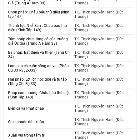
Già (Trung A Hàm 39)
Trường)
Chơn pháp: Châu báu thù diệu (kinh
TK. Thích Nguyên Hạnh (Đức
tập 147)
Trường)
Thành tựu Niết Bàn : Châu báu thù
TK. Thích Nguyên Hạnh (Đức
diệu (Kinh Tập 149)
Trường)
Tám pháp chưa từng có của trưởng
TK. Thích Nguyên Hạnh (Đức
giả Úc Già (Trung A Hàm 38)
Trường)
Ba pháp: Bất thiện và thiện (Tăng Chi
TK. Thích Nguyên Hạnh (Đức
34):
Trường)
Làm sao có cuộc sống an vui (Pháp
TK. Thích Nguyên Hạnh (Đức
Cú 331-332-333)
Trường)
Hai pháp: Lợi ích học giới và tu tập
TK. Thích Nguyên Hạnh (Đức
(Tăng Chi Bộ 33)
Trường)
Pháp cao thượng: Châu báu thù diệu
TK. Thích Nguyên Hạnh (Đức
(Kinh Tập 148)
Trường)
TK. Thích Nguyên Hạnh (Đức
Biển cà và Phật pháp
Trường)
TK. Thích Nguyên Hạnh (Đức
Gieo phước đầu xuân
Trường)
TK. Thích Nguyên Hạnh (Đức
Xuân vui trong tâm trí
Trường)