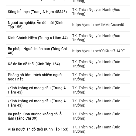
Trường)
TK. Thích Nguyên Hạnh (Đức
Sống hỗ thẹn (Trung A Hạm 45&46)
Trường)
Người ác nghiệp: Ăn đồ thối (Kinh
https://youtu.be/1MMqCrused0
Tập 155)
TK. Thích Nguyên Hạnh (Đức
Kinh Chánh Niệm (Trung A Hàm 44)
Trường)
Ba pháp: Người buôn bán (Tăng Chi
https://youtu.be/O9KKes7HARE
40)
TK. Thích Nguyên Hạnh (Đức
Kẻ ác ăn đồ thối (Kinh Tập 154)
Trường)
Phòng hộ tâm trách nhiệm người
TK. Thích Nguyên Hạnh (Đức
học Phật
Trường)
/Kinh không có mong cầu (Trung A
TK. Thích Nguyên Hạnh (Đức
Hàm 43)
Trường)
/Kinh không có mong cầu (Trung A
TK. Thích Nguyên Hạnh (Đức
Hàm 43)
Trường)
Ba pháp: Con đường không có lỗi
TK. Thích Nguyên Hạnh (Đức
lầm (Tăng Chi 39)
Trường)
TK. Thích Nguyên Hạnh (Đức
Ai là người ăn đồ thối (Kinh Tập 153)
Trường)