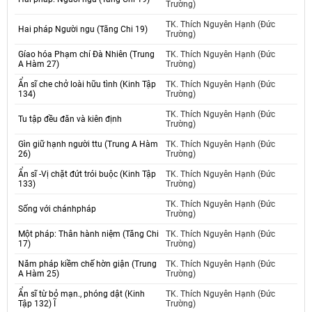
Trường)
TK. Thích Nguyên Hạnh (Đức
Hai pháp Người ngu (Tăng Chi 19)
Trường)
Gíao hóa Phạm chí Đà Nhiên (Trung
TK. Thích Nguyên Hạnh (Đức
A Hàm 27)
Trường)
Ẩn sĩ che chở loài hữu tình (Kinh Tập
TK. Thích Nguyên Hạnh (Đức
134)
Trường)
TK. Thích Nguyên Hạnh (Đức
Tu tập đều đăn và kiên định
Trường)
Gìn giữ hạnh người ttu (Trung A Hàm
TK. Thích Nguyên Hạnh (Đức
26)
Trường)
Ẩn sĩ -Vị chặt đứt trói buộc (Kinh Tập
TK. Thích Nguyên Hạnh (Đức
133)
Trường)
TK. Thích Nguyên Hạnh (Đức
Sống với chánhpháp
Trường)
Một pháp: Thân hành niệm (Tăng Chi
TK. Thích Nguyên Hạnh (Đức
17)
Trường)
Năm pháp kiềm chế hờn giận (Trung
TK. Thích Nguyên Hạnh (Đức
A Hàm 25)
Trường)
Ẩn sĩ từ bỏ mạn., phóng dật (Kinh
TK. Thích Nguyên Hạnh (Đức
Tập 132) Ĩ
Trường)