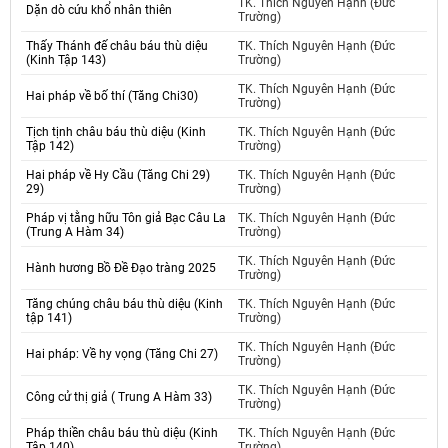
TK. Thích Nguyên Hạnh (Đức
Dặn dò cứu khổ nhân thiên
Trường)
Thấy Thánh đế châu báu thù diệu
TK. Thích Nguyên Hạnh (Đức
(Kinh Tập 143)
Trường)
TK. Thích Nguyên Hạnh (Đức
Hai pháp về bố thí (Tăng Chi30)
Trường)
Tịch tịnh châu báu thù diệu (Kinh
TK. Thích Nguyên Hạnh (Đức
Tập 142)
Trường)
Hai pháp về Hy Cầu (Tăng Chi 29)
TK. Thích Nguyên Hạnh (Đức
29)
Trường)
Pháp vị tằng hữu Tôn giả Bạc Câu La
TK. Thích Nguyên Hạnh (Đức
(Trung A Hàm 34)
Trường)
TK. Thích Nguyên Hạnh (Đức
Hành hương Bồ Đề Đạo tràng 2025
Trường)
Tăng chúng châu báu thù diệu (Kinh
TK. Thích Nguyên Hạnh (Đức
tập 141)
Trường)
TK. Thích Nguyên Hạnh (Đức
Hai pháp: Về hy vọng (Tăng Chi 27)
Trường)
TK. Thích Nguyên Hạnh (Đức
Công cử thị giả ( Trung A Hàm 33)
Trường)
Pháp thiền châu báu thù diệu (Kinh
TK. Thích Nguyên Hạnh (Đức
Tập 140)
Trường)