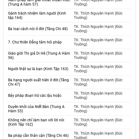
Năm pháp tâm giải thoát thuần thục
TK. Thích Nguyên Hạnh (Đức
(Trung A hàm 57)
Trường)
Gánh trách nhiệm làm người (Kinh
TK. Thích Nguyên Hạnh (Đức
tập 164)
Trường)
TK. Thích Nguyên Hạnh (Đức
Ba loại cách nói ở đời (Tăng Chi 48)
Trường)
TK. Thích Nguyên Hạnh (Đức
7. Chư thiên Đẳng tâm hỏi pháp
Trường)
Giáo giới Thị giả Di Hê (Trung A Hàm
TK. Thích Nguyên Hạnh (Đức
56)
Trường)
TK. Thích Nguyên Hạnh (Đức
Người thật sự là bạn (Kinh Tập 163)
Trường)
Ba hạng người xuất hiện ở đời (Tăng
TK. Thích Nguyên Hạnh (Đức
Chi 47)
Trường)
TK. Thích Nguyên Hạnh (Đức
Bảy pháp đoạn trừ các lậu hoặc
Trường)
Duyên khởi của Niết Bàn (Trung A
TK. Thích Nguyên Hạnh (Đức
Hàm 55)
Trường)
Không nên chỉ làm bạn với lời nói
TK. Thích Nguyên Hạnh (Đức
(Kinh Tập 162)
Trường)
TK. Thích Nguyên Hạnh (Đức
Ba pháp cần thân cận (Tăng Chi 46)
Trường)