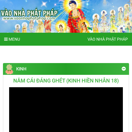
MENU
VÀO NHÀ PHẬT PHÁP
KINH
NĂM CÁI ĐÁNG GHÉT (KINH HIỀN NHÂN 18)