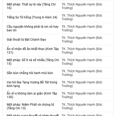
Một pháp: Thật sự là vậy (Tăng Chi
TK. Thích Nguyên Hạnh (Đức
16)
Trường)
TK. Thích Nguyên Hạnh (Đức
Tiếng Sư Tử hống (Trung A Hàm 24)
Trường)
Cầu nguyện không phải là xin xỏ hay
TK. Thích Nguyên Hạnh (Đức
ban ơn
Trường)
TK. Thích Nguyên Hạnh (Đức
Giải thoát từ Bát Chánh Đạo
Trường)
Ẩn sĩ nhận đồ ăn khất thực (Kinh Tập
TK. Thích Nguyên Hạnh (Đức
131)
Trường)
Một pháp: Số ít và số nhiều (Tăng Chi
TK. Thích Nguyên Hạnh (Đức
15)
Trường)
TK. Thích Nguyên Hạnh (Đức
Gần bùn chẳng hôi tanh mùi bùn
Trường)
Vai trò Địa Tạng Vương Bồ Tát trong
TK. Thích Nguyên Hạnh (Đức
kinh tạng
Trường)
Ẩn sĩ vị không làm ai giận (Kinh Tập
TK. Thích Nguyên Hạnh (Đức
130)
Trường)
Một pháp: Niệm Phật và chủng tử
TK. Thích Nguyên Hạnh (Đức
(Tăng Chi 13)
Trường)
Một pháp vụng thuyết và khéo thuyết
TK. Thích Nguyên Hạnh (Đức