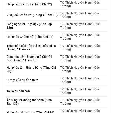
TK. Thích Nguyên Hạnh (Đức
Hai pháp: Về người (Tăng Chi 22)
Trường)
TK. Thích Nguyên Hạnh (Đức
Ví dụ dấu chân voi (Trung A Hàm 30)
Trường)
Lắng nghe lời Phật dạy (Kinh Tập
TK. Thích Nguyên Hạnh (Đức
136)
Trường)
TK. Thích Nguyên Hạnh (Đức
Hai pháp Chúng hội (Tăng Chi 21)
Trường)
Thảo luận của Tôn giả Đại câu Hi La
TK. Thích Nguyên Hạnh (Đức
(Trung A Hàm 29)
Trường)
Giáo hóa bệnh trưởng giả Cấp Cô
TK. Thích Nguyên Hạnh (Đức
Độc (Trung A Hàm 28)
Trường)
Hai pháp tâm thăng bằng (Tăng Chi
TK. Thích Nguyên Hạnh (Đức
20)_
Trường)
TK. Thích Nguyên Hạnh (Đức
Bí mật của sự tỉnh thức
Trường)
TK. Thích Nguyên Hạnh (Đức
Tội lỗi từ sáu căn
Trường)
Ẩn sĩ người không thể sánh (Kinh
TK. Thích Nguyên Hạnh (Đức
Tập 135)
Trường)
TK. Thích Nguyên Hạnh (Đức
Hai pháp: Người ngu (Tăng Chi 19)