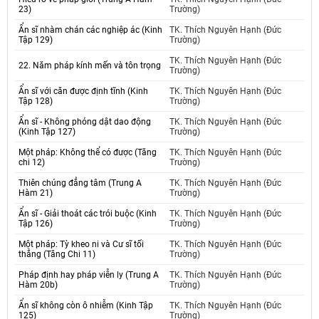
23)
Trường)
Ẩn sĩ nhàm chán các nghiệp ác (Kinh
TK. Thích Nguyên Hạnh (Đức
Tập 129)
Trường)
TK. Thích Nguyên Hạnh (Đức
22. Năm pháp kính mến và tôn trọng
Trường)
Ẩn sĩ với căn được định tĩnh (Kinh
TK. Thích Nguyên Hạnh (Đức
Tập 128)
Trường)
Ẩn sĩ - Không phóng dật dao động
TK. Thích Nguyên Hạnh (Đức
(Kinh Tập 127)
Trường)
Một pháp: Không thể có được (Tăng
TK. Thích Nguyên Hạnh (Đức
chi 12)
Trường)
Thiên chúng đẳng tâm (Trung A
TK. Thích Nguyên Hạnh (Đức
Hàm 21)
Trường)
Ẩn sĩ - Giải thoát các trói buộc (Kinh
TK. Thích Nguyên Hạnh (Đức
Tập 126)
Trường)
Một pháp: Tỳ kheo ni và Cư sĩ tối
TK. Thích Nguyên Hạnh (Đức
thắng (Tăng Chi 11)
Trường)
Pháp định hay pháp viễn ly (Trung A
TK. Thích Nguyên Hạnh (Đức
Hàm 20b)
Trường)
Ẩn sĩ không còn ô nhiễm (Kinh Tập
TK. Thích Nguyên Hạnh (Đức
125)
Trường)