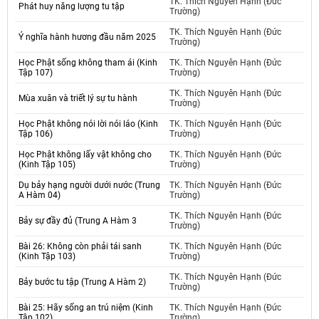
TK. Thích Nguyên Hạnh (Đức
Phát huy năng lượng tu tập
Trường)
TK. Thích Nguyên Hạnh (Đức
Ý nghĩa hành hương đầu năm 2025
Trường)
Học Phật sống không tham ái (Kinh
TK. Thích Nguyên Hạnh (Đức
Tập 107)
Trường)
TK. Thích Nguyên Hạnh (Đức
Mùa xuân và triết lý sự tu hành
Trường)
Học Phật không nói lời nói láo (Kinh
TK. Thích Nguyên Hạnh (Đức
Tập 106)
Trường)
Học Phật không lấy vật không cho
TK. Thích Nguyên Hạnh (Đức
(Kinh Tập 105)
Trường)
Dụ bảy hạng người dưới nước (Trung
TK. Thích Nguyên Hạnh (Đức
A Hàm 04)
Trường)
TK. Thích Nguyên Hạnh (Đức
Bảy sự đầy đủ (Trung A Hàm 3
Trường)
Bài 26: Không còn phải tái sanh
TK. Thích Nguyên Hạnh (Đức
(Kinh Tập 103)
Trường)
TK. Thích Nguyên Hạnh (Đức
Bảy bước tu tập (Trung A Hàm 2)
Trường)
Bài 25: Hãy sống an trú niệm (Kinh
TK. Thích Nguyên Hạnh (Đức
Tập 102)
Trường)