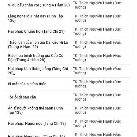
TK. Thích Nguyên Hạnh (Đức
Ví dụ dấu chân voi (Trung A Hàm 30)
Trường)
Lắng nghe lời Phật dạy (Kinh Tập
TK. Thích Nguyên Hạnh (Đức
136)
Trường)
TK. Thích Nguyên Hạnh (Đức
Hai pháp Chúng hội (Tăng Chi 21)
Trường)
Thảo luận của Tôn giả Đại câu Hi La
TK. Thích Nguyên Hạnh (Đức
(Trung A Hàm 29)
Trường)
Giáo hóa bệnh trưởng giả Cấp Cô
TK. Thích Nguyên Hạnh (Đức
Độc (Trung A Hàm 28)
Trường)
Hai pháp tâm thăng bằng (Tăng Chi
TK. Thích Nguyên Hạnh (Đức
20)_
Trường)
TK. Thích Nguyên Hạnh (Đức
Bí mật của sự tỉnh thức
Trường)
TK. Thích Nguyên Hạnh (Đức
Tội lỗi từ sáu căn
Trường)
Ẩn sĩ người không thể sánh (Kinh
TK. Thích Nguyên Hạnh (Đức
Tập 135)
Trường)
TK. Thích Nguyên Hạnh (Đức
Hai pháp: Người ngu (Tăng Chi 19)
Trường)
TK. Thích Nguyên Hạnh (Đức
Hai pháp Người ngu (Tăng Chi 19)