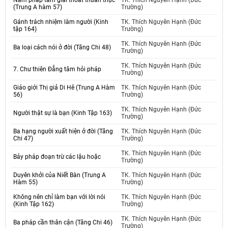
Năm pháp tâm giải thoát thuần thục
TK. Thích Nguyên Hạnh (Đức
(Trung A hàm 57)
Trường)
Gánh trách nhiệm làm người (Kinh
TK. Thích Nguyên Hạnh (Đức
tập 164)
Trường)
TK. Thích Nguyên Hạnh (Đức
Ba loại cách nói ở đời (Tăng Chi 48)
Trường)
TK. Thích Nguyên Hạnh (Đức
7. Chư thiên Đẳng tâm hỏi pháp
Trường)
Giáo giới Thị giả Di Hê (Trung A Hàm
TK. Thích Nguyên Hạnh (Đức
56)
Trường)
TK. Thích Nguyên Hạnh (Đức
Người thật sự là bạn (Kinh Tập 163)
Trường)
Ba hạng người xuất hiện ở đời (Tăng
TK. Thích Nguyên Hạnh (Đức
Chi 47)
Trường)
TK. Thích Nguyên Hạnh (Đức
Bảy pháp đoạn trừ các lậu hoặc
Trường)
Duyên khởi của Niết Bàn (Trung A
TK. Thích Nguyên Hạnh (Đức
Hàm 55)
Trường)
Không nên chỉ làm bạn với lời nói
TK. Thích Nguyên Hạnh (Đức
(Kinh Tập 162)
Trường)
TK. Thích Nguyên Hạnh (Đức
Ba pháp cần thân cận (Tăng Chi 46)
Trường)