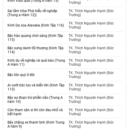
Kinh Vượt qua (Trung A hàm 13)
Trường)
Sai lầm Hòa Phá hiểu về nghiệp
TK. Thích Nguyên Hạnh (Đức
(Trung a Hàm 12))
Trường)
TK. Thích Nguyên Hạnh (Đức
Kinh Da xoa Alavaka (Kinh Tập 116)
Trường)
Bậc hào quang chói sáng (Kinh Tập
TK. Thích Nguyên Hạnh (Đức
115)
Trường)
Bậc xưng danh tối thượng (Kinh Tập
TK. Thích Nguyên Hạnh (Đức
114)
Trường)
Kinh dụ về nghiệp và quả báo (Trung
TK. Thích Nguyên Hạnh (Đức
A Hàm 11)
Trường)
TK. Thích Nguyên Hạnh (Đức
Bậc tôn quý ở đời
Trường)
Ai vướt bộc lưu và biển lớn (Kinh Tập
TK. Thích Nguyên Hạnh (Đức
113)
Trường)
Bảy sự đoạn trừ phiền não (Trung A
TK. Thích Nguyên Hạnh (Đức
hàm 10)
Trường)
Còn tham sân si thì còn đau khổ và
TK. Thích Nguyên Hạnh (Đức
bất hạnh
Trường)
Bảy chặng xe thanh tịnh (Kinh Trung
TK. Thích Nguyên Hạnh (Đức
A hàm 9)
Trường)