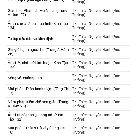
Trường)
Gíao hóa Phạm chí Đà Nhiên (Trung
TK. Thích Nguyên Hạnh (Đức
A Hàm 27)
Trường)
Ẩn sĩ che chở loài hữu tình (Kinh Tập
TK. Thích Nguyên Hạnh (Đức
134)
Trường)
TK. Thích Nguyên Hạnh (Đức
Tu tập đều đăn và kiên định
Trường)
Gìn giữ hạnh người ttu (Trung A Hàm
TK. Thích Nguyên Hạnh (Đức
26)
Trường)
Ẩn sĩ -Vị chặt đứt trói buộc (Kinh Tập
TK. Thích Nguyên Hạnh (Đức
133)
Trường)
TK. Thích Nguyên Hạnh (Đức
Sống với chánhpháp
Trường)
Một pháp: Thân hành niệm (Tăng Chi
TK. Thích Nguyên Hạnh (Đức
17)
Trường)
Năm pháp kiềm chế hờn giận (Trung
TK. Thích Nguyên Hạnh (Đức
A Hàm 25)
Trường)
Ẩn sĩ từ bỏ mạn., phóng dật (Kinh
TK. Thích Nguyên Hạnh (Đức
Tập 132) Ĩ
Trường)
Một pháp: Thật sự là vậy (Tăng Chi
TK. Thích Nguyên Hạnh (Đức
16)
Trường)