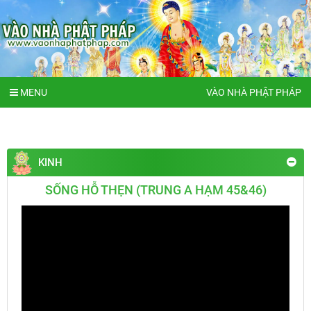
MENU
VÀO NHÀ PHẬT PHÁP
KINH
SỐNG HỖ THẸN (TRUNG A HẠM 45&46)