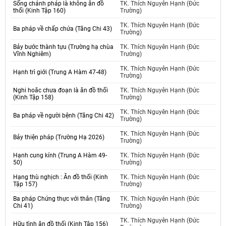
Sống chánh pháp là không ăn đồ
TK. Thích Nguyên Hạnh (Đức
thối (Kinh Tập 160)
Trường)
TK. Thích Nguyên Hạnh (Đức
Ba pháp về chấp chứa (Tăng Chi 43)
Trường)
Bảy bước thành tựu (Trường hạ chùa
TK. Thích Nguyên Hạnh (Đức
Vĩnh Nghiêm)
Trường)
TK. Thích Nguyên Hạnh (Đức
Hạnh trì giới (Trung A Hàm 47-48)
Trường)
Nghi hoăc chưa đoạn là ăn đồ thối
TK. Thích Nguyên Hạnh (Đức
(Kinh Tập 158)
Trường)
TK. Thích Nguyên Hạnh (Đức
Ba pháp về người bệnh (Tăng Chi 42)
Trường)
TK. Thích Nguyên Hạnh (Đức
Bảy thiện pháp (Trường Hạ 2026)
Trường)
Hạnh cung kính (Trung A Hàm 49-
TK. Thích Nguyên Hạnh (Đức
50)
Trường)
Hạng thù nghịch : Ăn đồ thối (Kinh
TK. Thích Nguyên Hạnh (Đức
Tập 157)
Trường)
Ba pháp Chứng thực với thân (Tăng
TK. Thích Nguyên Hạnh (Đức
Chi 41)
Trường)
TK. Thích Nguyên Hạnh (Đức
Hữu tình ăn đồ thối (Kinh Tập 156)