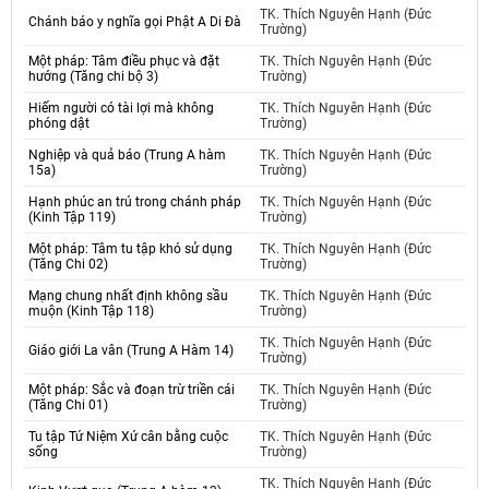
TK. Thích Nguyên Hạnh (Đức
Chánh báo y nghĩa gọi Phật A Di Đà
Trường)
Một pháp: Tâm điều phục và đặt
TK. Thích Nguyên Hạnh (Đức
hướng (Tăng chi bộ 3)
Trường)
Hiếm người có tài lợi mà không
TK. Thích Nguyên Hạnh (Đức
phóng dật
Trường)
Nghiệp và quả báo (Trung A hàm
TK. Thích Nguyên Hạnh (Đức
15a)
Trường)
Hạnh phúc an trú trong chánh pháp
TK. Thích Nguyên Hạnh (Đức
(Kinh Tập 119)
Trường)
Một pháp: Tâm tu tập khó sử dụng
TK. Thích Nguyên Hạnh (Đức
(Tăng Chi 02)
Trường)
Mạng chung nhất định không sầu
TK. Thích Nguyên Hạnh (Đức
muộn (Kinh Tập 118)
Trường)
TK. Thích Nguyên Hạnh (Đức
Giáo giới La vân (Trung A Hàm 14)
Trường)
Một pháp: Sắc và đoạn trừ triền cái
TK. Thích Nguyên Hạnh (Đức
(Tăng Chi 01)
Trường)
Tu tập Tứ Niệm Xứ cân bằng cuộc
TK. Thích Nguyên Hạnh (Đức
sống
Trường)
TK. Thích Nguyên Hạnh (Đức