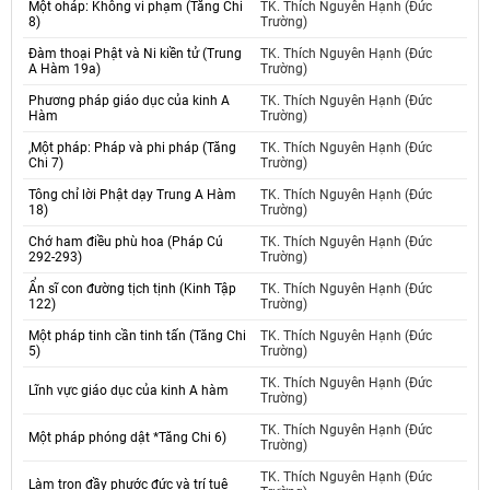
Một oháp: Không vi phạm (Tăng Chi
TK. Thích Nguyên Hạnh (Đức
8)
Trường)
Đàm thoại Phật và Ni kiền tử (Trung
TK. Thích Nguyên Hạnh (Đức
A Hàm 19a)
Trường)
Phương pháp giáo dục của kinh A
TK. Thích Nguyên Hạnh (Đức
Hàm
Trường)
,Một pháp: Pháp và phi pháp (Tăng
TK. Thích Nguyên Hạnh (Đức
Chi 7)
Trường)
Tông chỉ lời Phật dạy Trung A Hàm
TK. Thích Nguyên Hạnh (Đức
18)
Trường)
Chớ ham điều phù hoa (Pháp Cú
TK. Thích Nguyên Hạnh (Đức
292-293)
Trường)
Ẩn sĩ con đường tịch tịnh (Kinh Tập
TK. Thích Nguyên Hạnh (Đức
122)
Trường)
Một pháp tinh cần tinh tấn (Tăng Chi
TK. Thích Nguyên Hạnh (Đức
5)
Trường)
TK. Thích Nguyên Hạnh (Đức
Lĩnh vực giáo dục của kinh A hàm
Trường)
TK. Thích Nguyên Hạnh (Đức
Một pháp phóng dật *Tăng Chi 6)
Trường)
TK. Thích Nguyên Hạnh (Đức
Làm trọn đầy phước đức và trí tuệ