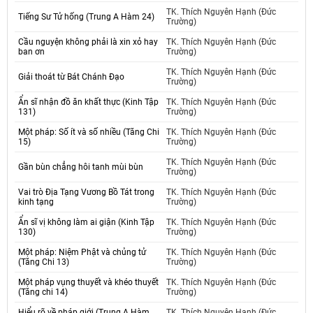
TK. Thích Nguyên Hạnh (Đức
Tiếng Sư Tử hống (Trung A Hàm 24)
Trường)
Cầu nguyện không phải là xin xỏ hay
TK. Thích Nguyên Hạnh (Đức
ban ơn
Trường)
TK. Thích Nguyên Hạnh (Đức
Giải thoát từ Bát Chánh Đạo
Trường)
Ẩn sĩ nhận đồ ăn khất thực (Kinh Tập
TK. Thích Nguyên Hạnh (Đức
131)
Trường)
Một pháp: Số ít và số nhiều (Tăng Chi
TK. Thích Nguyên Hạnh (Đức
15)
Trường)
TK. Thích Nguyên Hạnh (Đức
Gần bùn chẳng hôi tanh mùi bùn
Trường)
Vai trò Địa Tạng Vương Bồ Tát trong
TK. Thích Nguyên Hạnh (Đức
kinh tạng
Trường)
Ẩn sĩ vị không làm ai giận (Kinh Tập
TK. Thích Nguyên Hạnh (Đức
130)
Trường)
Một pháp: Niệm Phật và chủng tử
TK. Thích Nguyên Hạnh (Đức
(Tăng Chi 13)
Trường)
Một pháp vụng thuyết và khéo thuyết
TK. Thích Nguyên Hạnh (Đức
(Tăng chi 14)
Trường)
Hiểu rõ về pháp giới (Trung A Hàm
TK. Thích Nguyên Hạnh (Đức