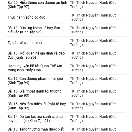
Bài 20: Hiểu thông con đường an tịnh
TK. Thích Nguyên Hạnh (Đức
(Kinh Tập 97)
Trường)
TK. Thích Nguyên Hạnh (Đức
Thực hành sống có đức
Trường)
Bài 19: D0a1ng khinh kẻ hay làm
TK. Thích Nguyên Hạnh (Đức
điều ác (Kinh Tập 96)
Trường)
TK. Thích Nguyên Hạnh (Đức
Tự bảo vệ chính mình
Trường)
Bài 18: Mối quan hệ gia đình và đạo
TK. Thích Nguyên Hạnh (Đức
đức (Kinh Tập 95)
Trường)
Hạnh nguyện Bồ tát Quan Thế Âm
TK. Thích Nguyên Hạnh (Đức
trong kinh Pháp Hoa
Trường)
Bài 17: Con đường phạm thiên giới
TK. Thích Nguyên Hạnh (Đức
(Kinh Tập 94)
Trường)
Bài 16: Giải thoát danh tối thượng
TK. Thích Nguyên Hạnh (Đức
(Kinh Tập 93)
Trường)
Bài 15: Nên làm thiện lời Phật tỏ bày
TK. Thích Nguyên Hạnh (Đức
(Kinh Tập 92)
Trường)
Bài 14: Do tạo tác mà sanh cao quí
TK. Thích Nguyên Hạnh (Đức
hay bần tiện (Kinh Tập 91)
Trường)
Bài 13: Tăng thượng mạn được biết
TK. Thích Nguyên Hạnh (Đức