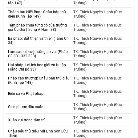
tập 147)
Trường)
Thành tựu Niết Bàn : Châu báu thù
TK. Thích Nguyên Hạnh (Đức
diệu (Kinh Tập 149)
Trường)
Tám pháp chưa từng có của trưởng
TK. Thích Nguyên Hạnh (Đức
giả Úc Già (Trung A Hàm 38)
Trường)
Ba pháp: Bất thiện và thiện (Tăng Chi
TK. Thích Nguyên Hạnh (Đức
34):
Trường)
Làm sao có cuộc sống an vui (Pháp
TK. Thích Nguyên Hạnh (Đức
Cú 331-332-333)
Trường)
Hai pháp: Lợi ích học giới và tu tập
TK. Thích Nguyên Hạnh (Đức
(Tăng Chi Bộ 33)
Trường)
Pháp cao thượng: Châu báu thù diệu
TK. Thích Nguyên Hạnh (Đức
(Kinh Tập 148)
Trường)
TK. Thích Nguyên Hạnh (Đức
Biển cà và Phật pháp
Trường)
TK. Thích Nguyên Hạnh (Đức
Gieo phước đầu xuân
Trường)
TK. Thích Nguyên Hạnh (Đức
Xuân vui trong tâm trí
Trường)
Châu báu thù diệu núi Linh Sơn Bửu
TK. Thích Nguyên Hạnh (Đức
Thiền
Trường)