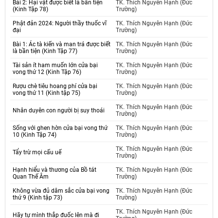
Bái 2: Hại vật được biết là bần tiện
TK. Thích Nguyên Hạnh (Đức
(Kinh Tập 78)
Trường)
Phật đản 2024: Người thầy thuốc vĩ
TK. Thích Nguyên Hạnh (Đức
đại
Trường)
Bài 1: Ác tà kiến và man trá được biết
TK. Thích Nguyên Hạnh (Đức
là bần tiện (Kinh Tập 77)
Trường)
Tài sản ít ham muốn lớn cửa bại
TK. Thích Nguyên Hạnh (Đức
vong thứ 12 (Kinh Tập 76)
Trường)
Rượu chè tiêu hoang phí cửa bại
TK. Thích Nguyên Hạnh (Đức
vong thứ 11 (Kinh tập 75)
Trường)
TK. Thích Nguyên Hạnh (Đức
Nhân duyên con người bị suy thoái
Trường)
Sống với ghen hờn cửa bại vong thứ
TK. Thích Nguyên Hạnh (Đức
10 (Kinh Tập 74)
Trường)
TK. Thích Nguyên Hạnh (Đức
Tẩy trừ mọi cấu uế
Trường)
Hạnh hiểu và thương của Bồ tát
TK. Thích Nguyên Hạnh (Đức
Quan Thế Âm
Trường)
Không vừa đủ dâm sắc cửa bại vong
TK. Thích Nguyên Hạnh (Đức
thứ 9 (Kinh tập 73)
Trường)
TK. Thích Nguyên Hạnh (Đức
Hãy tự mình thắp đuốc lên mà đi