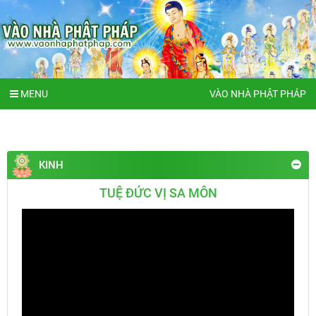
MENU
VÀO NHÀ PHẬT PHÁP
KINH
TUỆ ĐỨC VỊ SA MÔN