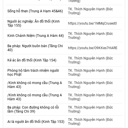
Trường)
TK. Thích Nguyên Hạnh (Đức
Sống hỗ thẹn (Trung A Hạm 45&46)
Trường)
Người ác nghiệp: Ăn đồ thối (Kinh
https://youtu.be/1MMqCrused0
Tập 155)
TK. Thích Nguyên Hạnh (Đức
Kinh Chánh Niệm (Trung A Hàm 44)
Trường)
Ba pháp: Người buôn bán (Tăng Chi
https://youtu.be/O9KKes7HARE
40)
TK. Thích Nguyên Hạnh (Đức
Kẻ ác ăn đồ thối (Kinh Tập 154)
Trường)
Phòng hộ tâm trách nhiệm người
TK. Thích Nguyên Hạnh (Đức
học Phật
Trường)
/Kinh không có mong cầu (Trung A
TK. Thích Nguyên Hạnh (Đức
Hàm 43)
Trường)
/Kinh không có mong cầu (Trung A
TK. Thích Nguyên Hạnh (Đức
Hàm 43)
Trường)
Ba pháp: Con đường không có lỗi
TK. Thích Nguyên Hạnh (Đức
lầm (Tăng Chi 39)
Trường)
TK. Thích Nguyên Hạnh (Đức
Ai là người ăn đồ thối (Kinh Tập 153)
Trường)