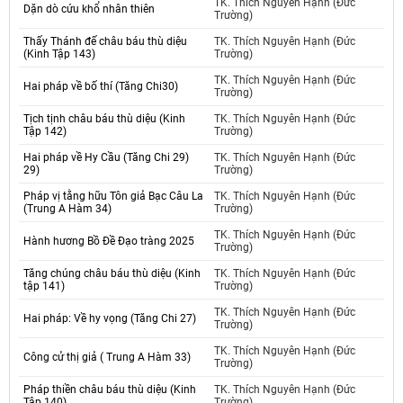
TK. Thích Nguyên Hạnh (Đức
Dặn dò cứu khổ nhân thiên
Trường)
Thấy Thánh đế châu báu thù diệu
TK. Thích Nguyên Hạnh (Đức
(Kinh Tập 143)
Trường)
TK. Thích Nguyên Hạnh (Đức
Hai pháp về bố thí (Tăng Chi30)
Trường)
Tịch tịnh châu báu thù diệu (Kinh
TK. Thích Nguyên Hạnh (Đức
Tập 142)
Trường)
Hai pháp về Hy Cầu (Tăng Chi 29)
TK. Thích Nguyên Hạnh (Đức
29)
Trường)
Pháp vị tằng hữu Tôn giả Bạc Câu La
TK. Thích Nguyên Hạnh (Đức
(Trung A Hàm 34)
Trường)
TK. Thích Nguyên Hạnh (Đức
Hành hương Bồ Đề Đạo tràng 2025
Trường)
Tăng chúng châu báu thù diệu (Kinh
TK. Thích Nguyên Hạnh (Đức
tập 141)
Trường)
TK. Thích Nguyên Hạnh (Đức
Hai pháp: Về hy vọng (Tăng Chi 27)
Trường)
TK. Thích Nguyên Hạnh (Đức
Công cử thị giả ( Trung A Hàm 33)
Trường)
Pháp thiền châu báu thù diệu (Kinh
TK. Thích Nguyên Hạnh (Đức
Tập 140)
Trường)