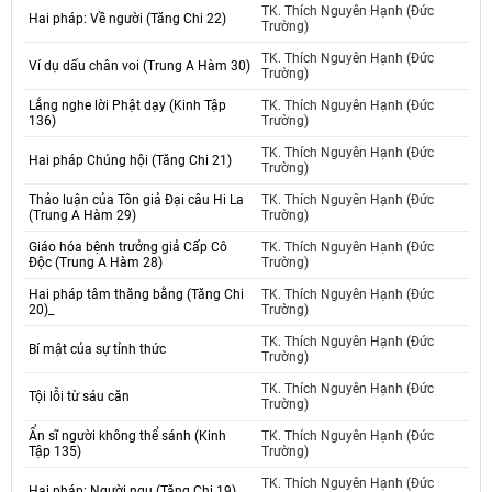
TK. Thích Nguyên Hạnh (Đức
Hai pháp: Về người (Tăng Chi 22)
Trường)
TK. Thích Nguyên Hạnh (Đức
Ví dụ dấu chân voi (Trung A Hàm 30)
Trường)
Lắng nghe lời Phật dạy (Kinh Tập
TK. Thích Nguyên Hạnh (Đức
136)
Trường)
TK. Thích Nguyên Hạnh (Đức
Hai pháp Chúng hội (Tăng Chi 21)
Trường)
Thảo luận của Tôn giả Đại câu Hi La
TK. Thích Nguyên Hạnh (Đức
(Trung A Hàm 29)
Trường)
Giáo hóa bệnh trưởng giả Cấp Cô
TK. Thích Nguyên Hạnh (Đức
Độc (Trung A Hàm 28)
Trường)
Hai pháp tâm thăng bằng (Tăng Chi
TK. Thích Nguyên Hạnh (Đức
20)_
Trường)
TK. Thích Nguyên Hạnh (Đức
Bí mật của sự tỉnh thức
Trường)
TK. Thích Nguyên Hạnh (Đức
Tội lỗi từ sáu căn
Trường)
Ẩn sĩ người không thể sánh (Kinh
TK. Thích Nguyên Hạnh (Đức
Tập 135)
Trường)
TK. Thích Nguyên Hạnh (Đức
Hai pháp: Người ngu (Tăng Chi 19)