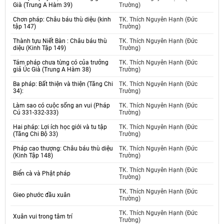
Già (Trung A Hàm 39)
Trường)
Chơn pháp: Châu báu thù diệu (kinh
TK. Thích Nguyên Hạnh (Đức
tập 147)
Trường)
Thành tựu Niết Bàn : Châu báu thù
TK. Thích Nguyên Hạnh (Đức
diệu (Kinh Tập 149)
Trường)
Tám pháp chưa từng có của trưởng
TK. Thích Nguyên Hạnh (Đức
giả Úc Già (Trung A Hàm 38)
Trường)
Ba pháp: Bất thiện và thiện (Tăng Chi
TK. Thích Nguyên Hạnh (Đức
34):
Trường)
Làm sao có cuộc sống an vui (Pháp
TK. Thích Nguyên Hạnh (Đức
Cú 331-332-333)
Trường)
Hai pháp: Lợi ích học giới và tu tập
TK. Thích Nguyên Hạnh (Đức
(Tăng Chi Bộ 33)
Trường)
Pháp cao thượng: Châu báu thù diệu
TK. Thích Nguyên Hạnh (Đức
(Kinh Tập 148)
Trường)
TK. Thích Nguyên Hạnh (Đức
Biển cà và Phật pháp
Trường)
TK. Thích Nguyên Hạnh (Đức
Gieo phước đầu xuân
Trường)
TK. Thích Nguyên Hạnh (Đức
Xuân vui trong tâm trí
Trường)