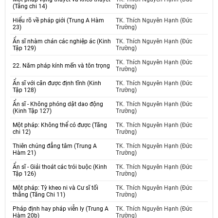
(Tăng chi 14)
Trường)
Hiểu rõ về pháp giới (Trung A Hàm
TK. Thích Nguyên Hạnh (Đức
23)
Trường)
Ẩn sĩ nhàm chán các nghiệp ác (Kinh
TK. Thích Nguyên Hạnh (Đức
Tập 129)
Trường)
TK. Thích Nguyên Hạnh (Đức
22. Năm pháp kính mến và tôn trọng
Trường)
Ẩn sĩ với căn được định tĩnh (Kinh
TK. Thích Nguyên Hạnh (Đức
Tập 128)
Trường)
Ẩn sĩ - Không phóng dật dao động
TK. Thích Nguyên Hạnh (Đức
(Kinh Tập 127)
Trường)
Một pháp: Không thể có được (Tăng
TK. Thích Nguyên Hạnh (Đức
chi 12)
Trường)
Thiên chúng đẳng tâm (Trung A
TK. Thích Nguyên Hạnh (Đức
Hàm 21)
Trường)
Ẩn sĩ - Giải thoát các trói buộc (Kinh
TK. Thích Nguyên Hạnh (Đức
Tập 126)
Trường)
Một pháp: Tỳ kheo ni và Cư sĩ tối
TK. Thích Nguyên Hạnh (Đức
thắng (Tăng Chi 11)
Trường)
Pháp định hay pháp viễn ly (Trung A
TK. Thích Nguyên Hạnh (Đức
Hàm 20b)
Trường)