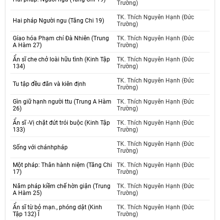
Trường)
TK. Thích Nguyên Hạnh (Đức
Hai pháp Người ngu (Tăng Chi 19)
Trường)
Gíao hóa Phạm chí Đà Nhiên (Trung
TK. Thích Nguyên Hạnh (Đức
A Hàm 27)
Trường)
Ẩn sĩ che chở loài hữu tình (Kinh Tập
TK. Thích Nguyên Hạnh (Đức
134)
Trường)
TK. Thích Nguyên Hạnh (Đức
Tu tập đều đăn và kiên định
Trường)
Gìn giữ hạnh người ttu (Trung A Hàm
TK. Thích Nguyên Hạnh (Đức
26)
Trường)
Ẩn sĩ -Vị chặt đứt trói buộc (Kinh Tập
TK. Thích Nguyên Hạnh (Đức
133)
Trường)
TK. Thích Nguyên Hạnh (Đức
Sống với chánhpháp
Trường)
Một pháp: Thân hành niệm (Tăng Chi
TK. Thích Nguyên Hạnh (Đức
17)
Trường)
Năm pháp kiềm chế hờn giận (Trung
TK. Thích Nguyên Hạnh (Đức
A Hàm 25)
Trường)
Ẩn sĩ từ bỏ mạn., phóng dật (Kinh
TK. Thích Nguyên Hạnh (Đức
Tập 132) Ĩ
Trường)