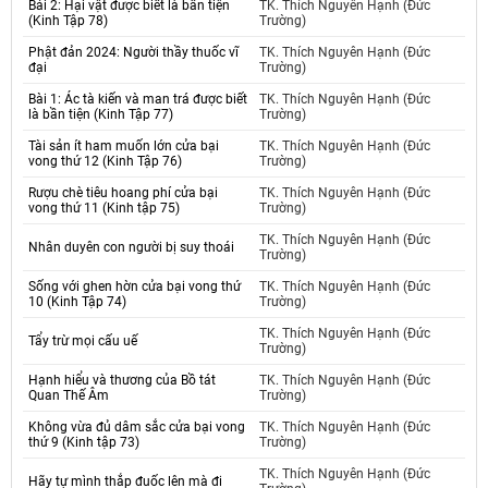
Bái 2: Hại vật được biết là bần tiện
TK. Thích Nguyên Hạnh (Đức
(Kinh Tập 78)
Trường)
Phật đản 2024: Người thầy thuốc vĩ
TK. Thích Nguyên Hạnh (Đức
đại
Trường)
Bài 1: Ác tà kiến và man trá được biết
TK. Thích Nguyên Hạnh (Đức
là bần tiện (Kinh Tập 77)
Trường)
Tài sản ít ham muốn lớn cửa bại
TK. Thích Nguyên Hạnh (Đức
vong thứ 12 (Kinh Tập 76)
Trường)
Rượu chè tiêu hoang phí cửa bại
TK. Thích Nguyên Hạnh (Đức
vong thứ 11 (Kinh tập 75)
Trường)
TK. Thích Nguyên Hạnh (Đức
Nhân duyên con người bị suy thoái
Trường)
Sống với ghen hờn cửa bại vong thứ
TK. Thích Nguyên Hạnh (Đức
10 (Kinh Tập 74)
Trường)
TK. Thích Nguyên Hạnh (Đức
Tẩy trừ mọi cấu uế
Trường)
Hạnh hiểu và thương của Bồ tát
TK. Thích Nguyên Hạnh (Đức
Quan Thế Âm
Trường)
Không vừa đủ dâm sắc cửa bại vong
TK. Thích Nguyên Hạnh (Đức
thứ 9 (Kinh tập 73)
Trường)
TK. Thích Nguyên Hạnh (Đức
Hãy tự mình thắp đuốc lên mà đi