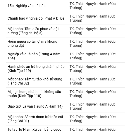
TK. Thích Nguyên Hạnh (Đức
15b. Nghiệp và quả báo
Trường)
TK. Thích Nguyên Hạnh (Đức
Chánh báo y nghĩa gọi Phật A Di Đà
Trường)
Một pháp: Tâm điều phục và đặt
TK. Thích Nguyên Hạnh (Đức
hướng (Tăng chi bộ 3)
Trường)
Hiếm người có tài lợi mà không
TK. Thích Nguyên Hạnh (Đức
phóng dật
Trường)
Nghiệp và quả báo (Trung A hàm
TK. Thích Nguyên Hạnh (Đức
15a)
Trường)
Hạnh phúc an trú trong chánh pháp
TK. Thích Nguyên Hạnh (Đức
(Kinh Tập 119)
Trường)
Một pháp: Tâm tu tập khó sử dụng
TK. Thích Nguyên Hạnh (Đức
(Tăng Chi 02)
Trường)
Mạng chung nhất định không sầu
TK. Thích Nguyên Hạnh (Đức
muộn (Kinh Tập 118)
Trường)
TK. Thích Nguyên Hạnh (Đức
Giáo giới La vân (Trung A Hàm 14)
Trường)
Một pháp: Sắc và đoạn trừ triền cái
TK. Thích Nguyên Hạnh (Đức
(Tăng Chi 01)
Trường)
Tu tập Tứ Niệm Xứ cân bằng cuộc
TK. Thích Nguyên Hạnh (Đức