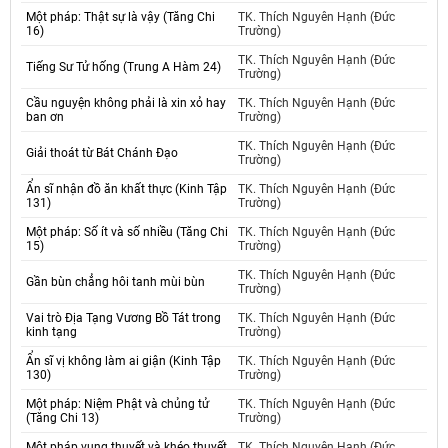
Một pháp: Thật sự là vậy (Tăng Chi
TK. Thích Nguyên Hạnh (Đức
16)
Trường)
TK. Thích Nguyên Hạnh (Đức
Tiếng Sư Tử hống (Trung A Hàm 24)
Trường)
Cầu nguyện không phải là xin xỏ hay
TK. Thích Nguyên Hạnh (Đức
ban ơn
Trường)
TK. Thích Nguyên Hạnh (Đức
Giải thoát từ Bát Chánh Đạo
Trường)
Ẩn sĩ nhận đồ ăn khất thực (Kinh Tập
TK. Thích Nguyên Hạnh (Đức
131)
Trường)
Một pháp: Số ít và số nhiều (Tăng Chi
TK. Thích Nguyên Hạnh (Đức
15)
Trường)
TK. Thích Nguyên Hạnh (Đức
Gần bùn chẳng hôi tanh mùi bùn
Trường)
Vai trò Địa Tạng Vương Bồ Tát trong
TK. Thích Nguyên Hạnh (Đức
kinh tạng
Trường)
Ẩn sĩ vị không làm ai giận (Kinh Tập
TK. Thích Nguyên Hạnh (Đức
130)
Trường)
Một pháp: Niệm Phật và chủng tử
TK. Thích Nguyên Hạnh (Đức
(Tăng Chi 13)
Trường)
Một pháp vụng thuyết và khéo thuyết
TK. Thích Nguyên Hạnh (Đức