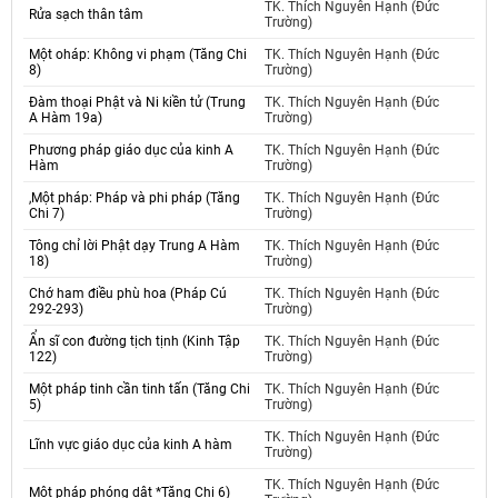
TK. Thích Nguyên Hạnh (Đức
Rửa sạch thân tâm
Trường)
Một oháp: Không vi phạm (Tăng Chi
TK. Thích Nguyên Hạnh (Đức
8)
Trường)
Đàm thoại Phật và Ni kiền tử (Trung
TK. Thích Nguyên Hạnh (Đức
A Hàm 19a)
Trường)
Phương pháp giáo dục của kinh A
TK. Thích Nguyên Hạnh (Đức
Hàm
Trường)
,Một pháp: Pháp và phi pháp (Tăng
TK. Thích Nguyên Hạnh (Đức
Chi 7)
Trường)
Tông chỉ lời Phật dạy Trung A Hàm
TK. Thích Nguyên Hạnh (Đức
18)
Trường)
Chớ ham điều phù hoa (Pháp Cú
TK. Thích Nguyên Hạnh (Đức
292-293)
Trường)
Ẩn sĩ con đường tịch tịnh (Kinh Tập
TK. Thích Nguyên Hạnh (Đức
122)
Trường)
Một pháp tinh cần tinh tấn (Tăng Chi
TK. Thích Nguyên Hạnh (Đức
5)
Trường)
TK. Thích Nguyên Hạnh (Đức
Lĩnh vực giáo dục của kinh A hàm
Trường)
TK. Thích Nguyên Hạnh (Đức
Một pháp phóng dật *Tăng Chi 6)