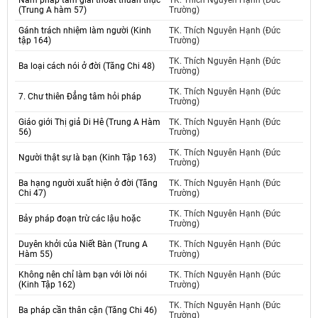
Năm pháp tâm giải thoát thuần thục
TK. Thích Nguyên Hạnh (Đức
(Trung A hàm 57)
Trường)
Gánh trách nhiệm làm người (Kinh
TK. Thích Nguyên Hạnh (Đức
tập 164)
Trường)
TK. Thích Nguyên Hạnh (Đức
Ba loại cách nói ở đời (Tăng Chi 48)
Trường)
TK. Thích Nguyên Hạnh (Đức
7. Chư thiên Đẳng tâm hỏi pháp
Trường)
Giáo giới Thị giả Di Hê (Trung A Hàm
TK. Thích Nguyên Hạnh (Đức
56)
Trường)
TK. Thích Nguyên Hạnh (Đức
Người thật sự là bạn (Kinh Tập 163)
Trường)
Ba hạng người xuất hiện ở đời (Tăng
TK. Thích Nguyên Hạnh (Đức
Chi 47)
Trường)
TK. Thích Nguyên Hạnh (Đức
Bảy pháp đoạn trừ các lậu hoặc
Trường)
Duyên khởi của Niết Bàn (Trung A
TK. Thích Nguyên Hạnh (Đức
Hàm 55)
Trường)
Không nên chỉ làm bạn với lời nói
TK. Thích Nguyên Hạnh (Đức
(Kinh Tập 162)
Trường)
TK. Thích Nguyên Hạnh (Đức
Ba pháp cần thân cận (Tăng Chi 46)
Trường)