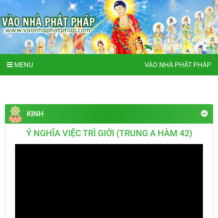
MENU
VÀO NHÀ PHẬT PHÁP
KINH
Ý NGHĨA VIỆC TRÌ GIỚI (TRUNG A HÀM 42)