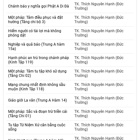
TK. Thích Nguyên Hạnh (Đức
Chánh báo y nghĩa gọi Phật A Di Đà
Trường)
Một pháp: Tâm điều phục và đặt
TK. Thích Nguyên Hạnh (Đức
hướng (Tăng chi bộ 3)
Trường)
Hiếm người có tài lợi mà không
TK. Thích Nguyên Hạnh (Đức
phóng dật
Trường)
Nghiệp và quả báo (Trung A hàm
TK. Thích Nguyên Hạnh (Đức
15a)
Trường)
Hạnh phúc an trú trong chánh pháp
TK. Thích Nguyên Hạnh (Đức
(Kinh Tập 119)
Trường)
Một pháp: Tâm tu tập khó sử dụng
TK. Thích Nguyên Hạnh (Đức
(Tăng Chi 02)
Trường)
Mạng chung nhất định không sầu
TK. Thích Nguyên Hạnh (Đức
muộn (Kinh Tập 118)
Trường)
TK. Thích Nguyên Hạnh (Đức
Giáo giới La vân (Trung A Hàm 14)
Trường)
Một pháp: Sắc và đoạn trừ triền cái
TK. Thích Nguyên Hạnh (Đức
(Tăng Chi 01)
Trường)
Tu tập Tứ Niệm Xứ cân bằng cuộc
TK. Thích Nguyên Hạnh (Đức
sống
Trường)
TK. Thích Nguyên Hạnh (Đức