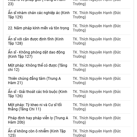
23)
Trường)
Ẩn sĩ nhàm chán các nghiệp ác (Kinh
TK. Thích Nguyên Hạnh (Đức
Tập 129)
Trường)
TK. Thích Nguyên Hạnh (Đức
22. Năm pháp kính mến và tôn trọng
Trường)
Ẩn sĩ với căn được định tĩnh (Kinh
TK. Thích Nguyên Hạnh (Đức
Tập 128)
Trường)
Ẩn sĩ - Không phóng dật dao động
TK. Thích Nguyên Hạnh (Đức
(Kinh Tập 127)
Trường)
Một pháp: Không thể có được (Tăng
TK. Thích Nguyên Hạnh (Đức
chi 12)
Trường)
Thiên chúng đẳng tâm (Trung A
TK. Thích Nguyên Hạnh (Đức
Hàm 21)
Trường)
Ẩn sĩ - Giải thoát các trói buộc (Kinh
TK. Thích Nguyên Hạnh (Đức
Tập 126)
Trường)
Một pháp: Tỳ kheo ni và Cư sĩ tối
TK. Thích Nguyên Hạnh (Đức
thắng (Tăng Chi 11)
Trường)
Pháp định hay pháp viễn ly (Trung A
TK. Thích Nguyên Hạnh (Đức
Hàm 20b)
Trường)
Ẩn sĩ không còn ô nhiễm (Kinh Tập
TK. Thích Nguyên Hạnh (Đức
125)
Trường)