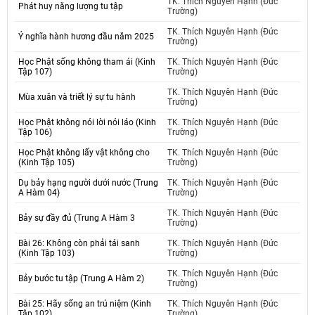
TK. Thích Nguyên Hạnh (Đức
Phát huy năng lượng tu tập
Trường)
TK. Thích Nguyên Hạnh (Đức
Ý nghĩa hành hương đầu năm 2025
Trường)
Học Phật sống không tham ái (Kinh
TK. Thích Nguyên Hạnh (Đức
Tập 107)
Trường)
TK. Thích Nguyên Hạnh (Đức
Mùa xuân và triết lý sự tu hành
Trường)
Học Phật không nói lời nói láo (Kinh
TK. Thích Nguyên Hạnh (Đức
Tập 106)
Trường)
Học Phật không lấy vật không cho
TK. Thích Nguyên Hạnh (Đức
(Kinh Tập 105)
Trường)
Dụ bảy hạng người dưới nước (Trung
TK. Thích Nguyên Hạnh (Đức
A Hàm 04)
Trường)
TK. Thích Nguyên Hạnh (Đức
Bảy sự đầy đủ (Trung A Hàm 3
Trường)
Bài 26: Không còn phải tái sanh
TK. Thích Nguyên Hạnh (Đức
(Kinh Tập 103)
Trường)
TK. Thích Nguyên Hạnh (Đức
Bảy bước tu tập (Trung A Hàm 2)
Trường)
Bài 25: Hãy sống an trú niệm (Kinh
TK. Thích Nguyên Hạnh (Đức
Tập 102)
Trường)