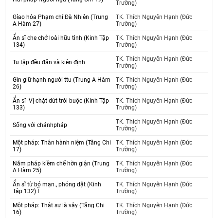
Trường)
Gíao hóa Phạm chí Đà Nhiên (Trung
TK. Thích Nguyên Hạnh (Đức
A Hàm 27)
Trường)
Ẩn sĩ che chở loài hữu tình (Kinh Tập
TK. Thích Nguyên Hạnh (Đức
134)
Trường)
TK. Thích Nguyên Hạnh (Đức
Tu tập đều đăn và kiên định
Trường)
Gìn giữ hạnh người ttu (Trung A Hàm
TK. Thích Nguyên Hạnh (Đức
26)
Trường)
Ẩn sĩ -Vị chặt đứt trói buộc (Kinh Tập
TK. Thích Nguyên Hạnh (Đức
133)
Trường)
TK. Thích Nguyên Hạnh (Đức
Sống với chánhpháp
Trường)
Một pháp: Thân hành niệm (Tăng Chi
TK. Thích Nguyên Hạnh (Đức
17)
Trường)
Năm pháp kiềm chế hờn giận (Trung
TK. Thích Nguyên Hạnh (Đức
A Hàm 25)
Trường)
Ẩn sĩ từ bỏ mạn., phóng dật (Kinh
TK. Thích Nguyên Hạnh (Đức
Tập 132) Ĩ
Trường)
Một pháp: Thật sự là vậy (Tăng Chi
TK. Thích Nguyên Hạnh (Đức
16)
Trường)