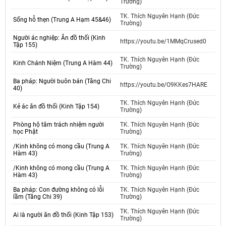
Trường)
TK. Thích Nguyên Hạnh (Đức
Sống hỗ thẹn (Trung A Hạm 45&46)
Trường)
Người ác nghiệp: Ăn đồ thối (Kinh
https://youtu.be/1MMqCrused0
Tập 155)
TK. Thích Nguyên Hạnh (Đức
Kinh Chánh Niệm (Trung A Hàm 44)
Trường)
Ba pháp: Người buôn bán (Tăng Chi
https://youtu.be/O9KKes7HARE
40)
TK. Thích Nguyên Hạnh (Đức
Kẻ ác ăn đồ thối (Kinh Tập 154)
Trường)
Phòng hộ tâm trách nhiệm người
TK. Thích Nguyên Hạnh (Đức
học Phật
Trường)
/Kinh không có mong cầu (Trung A
TK. Thích Nguyên Hạnh (Đức
Hàm 43)
Trường)
/Kinh không có mong cầu (Trung A
TK. Thích Nguyên Hạnh (Đức
Hàm 43)
Trường)
Ba pháp: Con đường không có lỗi
TK. Thích Nguyên Hạnh (Đức
lầm (Tăng Chi 39)
Trường)
TK. Thích Nguyên Hạnh (Đức
Ai là người ăn đồ thối (Kinh Tập 153)
Trường)