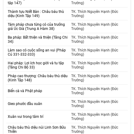
tập 147)
Trường)
Thành tựu Niết Bàn : Châu báu thù
TK. Thích Nguyên Hạnh (Đức
diệu (Kinh Tập 149)
Trường)
Tám pháp chưa từng có của trưởng
TK. Thích Nguyên Hạnh (Đức
giả Úc Già (Trung A Hàm 38)
Trường)
Ba pháp: Bất thiện và thiện (Tăng Chi
TK. Thích Nguyên Hạnh (Đức
34):
Trường)
Làm sao có cuộc sống an vui (Pháp
TK. Thích Nguyên Hạnh (Đức
Cú 331-332-333)
Trường)
Hai pháp: Lợi ích học giới và tu tập
TK. Thích Nguyên Hạnh (Đức
(Tăng Chi Bộ 33)
Trường)
Pháp cao thượng: Châu báu thù diệu
TK. Thích Nguyên Hạnh (Đức
(Kinh Tập 148)
Trường)
TK. Thích Nguyên Hạnh (Đức
Biển cà và Phật pháp
Trường)
TK. Thích Nguyên Hạnh (Đức
Gieo phước đầu xuân
Trường)
TK. Thích Nguyên Hạnh (Đức
Xuân vui trong tâm trí
Trường)
Châu báu thù diệu núi Linh Sơn Bửu
TK. Thích Nguyên Hạnh (Đức
Thiền
Trường)