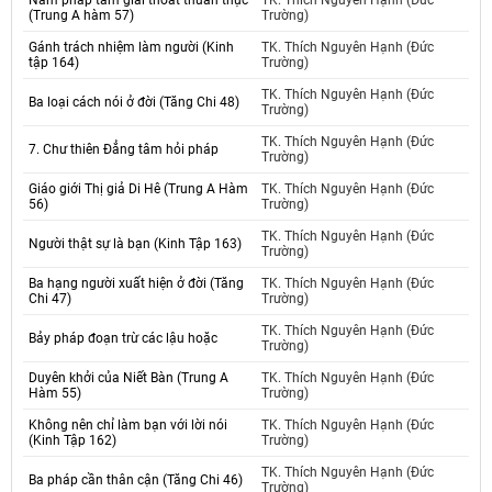
Năm pháp tâm giải thoát thuần thục
TK. Thích Nguyên Hạnh (Đức
(Trung A hàm 57)
Trường)
Gánh trách nhiệm làm người (Kinh
TK. Thích Nguyên Hạnh (Đức
tập 164)
Trường)
TK. Thích Nguyên Hạnh (Đức
Ba loại cách nói ở đời (Tăng Chi 48)
Trường)
TK. Thích Nguyên Hạnh (Đức
7. Chư thiên Đẳng tâm hỏi pháp
Trường)
Giáo giới Thị giả Di Hê (Trung A Hàm
TK. Thích Nguyên Hạnh (Đức
56)
Trường)
TK. Thích Nguyên Hạnh (Đức
Người thật sự là bạn (Kinh Tập 163)
Trường)
Ba hạng người xuất hiện ở đời (Tăng
TK. Thích Nguyên Hạnh (Đức
Chi 47)
Trường)
TK. Thích Nguyên Hạnh (Đức
Bảy pháp đoạn trừ các lậu hoặc
Trường)
Duyên khởi của Niết Bàn (Trung A
TK. Thích Nguyên Hạnh (Đức
Hàm 55)
Trường)
Không nên chỉ làm bạn với lời nói
TK. Thích Nguyên Hạnh (Đức
(Kinh Tập 162)
Trường)
TK. Thích Nguyên Hạnh (Đức
Ba pháp cần thân cận (Tăng Chi 46)
Trường)