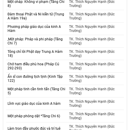
Một oháp: Không vi phạm (Tăng Chi
TK. Thích Nguyên Hạnh (Đức
8)
Trường)
Đàm thoại Phật và Ni kiền tử (Trung
TK. Thích Nguyên Hạnh (Đức
A Hàm 19a)
Trường)
Phương pháp giáo dục của kinh A
TK. Thích Nguyên Hạnh (Đức
Hàm
Trường)
,Một pháp: Pháp và phi pháp (Tăng
TK. Thích Nguyên Hạnh (Đức
Chi 7)
Trường)
Tông chỉ lời Phật dạy Trung A Hàm
TK. Thích Nguyên Hạnh (Đức
18)
Trường)
Chớ ham điều phù hoa (Pháp Cú
TK. Thích Nguyên Hạnh (Đức
292-293)
Trường)
Ẩn sĩ con đường tịch tịnh (Kinh Tập
TK. Thích Nguyên Hạnh (Đức
122)
Trường)
Một pháp tinh cần tinh tấn (Tăng Chi
TK. Thích Nguyên Hạnh (Đức
5)
Trường)
TK. Thích Nguyên Hạnh (Đức
Lĩnh vực giáo dục của kinh A hàm
Trường)
TK. Thích Nguyên Hạnh (Đức
Một pháp phóng dật *Tăng Chi 6)
Trường)
TK. Thích Nguyên Hạnh (Đức
Làm trọn đầy phước đức và trí tuệ