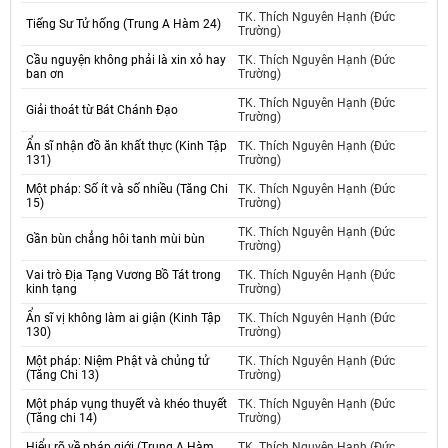
TK. Thích Nguyên Hạnh (Đức
Tiếng Sư Tử hống (Trung A Hàm 24)
Trường)
Cầu nguyện không phải là xin xỏ hay
TK. Thích Nguyên Hạnh (Đức
ban ơn
Trường)
TK. Thích Nguyên Hạnh (Đức
Giải thoát từ Bát Chánh Đạo
Trường)
Ẩn sĩ nhận đồ ăn khất thực (Kinh Tập
TK. Thích Nguyên Hạnh (Đức
131)
Trường)
Một pháp: Số ít và số nhiều (Tăng Chi
TK. Thích Nguyên Hạnh (Đức
15)
Trường)
TK. Thích Nguyên Hạnh (Đức
Gần bùn chẳng hôi tanh mùi bùn
Trường)
Vai trò Địa Tạng Vương Bồ Tát trong
TK. Thích Nguyên Hạnh (Đức
kinh tạng
Trường)
Ẩn sĩ vị không làm ai giận (Kinh Tập
TK. Thích Nguyên Hạnh (Đức
130)
Trường)
Một pháp: Niệm Phật và chủng tử
TK. Thích Nguyên Hạnh (Đức
(Tăng Chi 13)
Trường)
Một pháp vụng thuyết và khéo thuyết
TK. Thích Nguyên Hạnh (Đức
(Tăng chi 14)
Trường)
Hiểu rõ về pháp giới (Trung A Hàm
TK. Thích Nguyên Hạnh (Đức