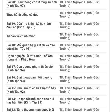
Bài 20: Hiểu thông con đường an tịnh
TK. Thích Nguyên Hạnh (Đức
(Kinh Tập 97)
Trường)
TK. Thích Nguyên Hạnh (Đức
Thực hành sống có đức
Trường)
Bài 19: D0a1ng khinh kẻ hay làm
TK. Thích Nguyên Hạnh (Đức
điều ác (Kinh Tập 96)
Trường)
TK. Thích Nguyên Hạnh (Đức
Tự bảo vệ chính mình
Trường)
Bài 18: Mối quan hệ gia đình và đạo
TK. Thích Nguyên Hạnh (Đức
đức (Kinh Tập 95)
Trường)
Hạnh nguyện Bồ tát Quan Thế Âm
TK. Thích Nguyên Hạnh (Đức
trong kinh Pháp Hoa
Trường)
Bài 17: Con đường phạm thiên giới
TK. Thích Nguyên Hạnh (Đức
(Kinh Tập 94)
Trường)
Bài 16: Giải thoát danh tối thượng
TK. Thích Nguyên Hạnh (Đức
(Kinh Tập 93)
Trường)
Bài 15: Nên làm thiện lời Phật tỏ bày
TK. Thích Nguyên Hạnh (Đức
(Kinh Tập 92)
Trường)
Bài 14: Do tạo tác mà sanh cao quí
TK. Thích Nguyên Hạnh (Đức
hay bần tiện (Kinh Tập 91)
Trường)
Bài 13: Tăng thượng mạn được biết
TK. Thích Nguyên Hạnh (Đức