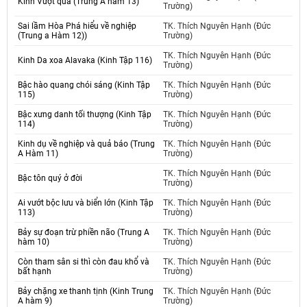
Kinh Vượt qua (Trung A hàm 13)
Trường)
Sai lầm Hòa Phá hiểu về nghiệp
TK. Thích Nguyên Hạnh (Đức
(Trung a Hàm 12))
Trường)
TK. Thích Nguyên Hạnh (Đức
Kinh Da xoa Alavaka (Kinh Tập 116)
Trường)
Bậc hào quang chói sáng (Kinh Tập
TK. Thích Nguyên Hạnh (Đức
115)
Trường)
Bậc xưng danh tối thượng (Kinh Tập
TK. Thích Nguyên Hạnh (Đức
114)
Trường)
Kinh dụ về nghiệp và quả báo (Trung
TK. Thích Nguyên Hạnh (Đức
A Hàm 11)
Trường)
TK. Thích Nguyên Hạnh (Đức
Bậc tôn quý ở đời
Trường)
Ai vướt bộc lưu và biển lớn (Kinh Tập
TK. Thích Nguyên Hạnh (Đức
113)
Trường)
Bảy sự đoạn trừ phiền não (Trung A
TK. Thích Nguyên Hạnh (Đức
hàm 10)
Trường)
Còn tham sân si thì còn đau khổ và
TK. Thích Nguyên Hạnh (Đức
bất hạnh
Trường)
Bảy chặng xe thanh tịnh (Kinh Trung
TK. Thích Nguyên Hạnh (Đức
A hàm 9)
Trường)