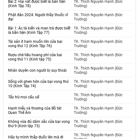
Bái 2: Hại vật được biết là bần tiện
TK. Thích Nguyên Hạnh (Đức
(Kinh Tập 78)
Trường)
Phật đản 2024: Người thầy thuốc vĩ
TK. Thích Nguyên Hạnh (Đức
đại
Trường)
Bài 1: Ác tà kiến và man trá được biết
TK. Thích Nguyên Hạnh (Đức
là bần tiện (Kinh Tập 77)
Trường)
Tài sản ít ham muốn lớn cửa bại
TK. Thích Nguyên Hạnh (Đức
vong thứ 12 (Kinh Tập 76)
Trường)
Rượu chè tiêu hoang phí cửa bại
TK. Thích Nguyên Hạnh (Đức
vong thứ 11 (Kinh tập 75)
Trường)
TK. Thích Nguyên Hạnh (Đức
Nhân duyên con người bị suy thoái
Trường)
Sống với ghen hờn cửa bại vong thứ
TK. Thích Nguyên Hạnh (Đức
10 (Kinh Tập 74)
Trường)
TK. Thích Nguyên Hạnh (Đức
Tẩy trừ mọi cấu uế
Trường)
Hạnh hiểu và thương của Bồ tát
TK. Thích Nguyên Hạnh (Đức
Quan Thế Âm
Trường)
Không vừa đủ dâm sắc cửa bại vong
TK. Thích Nguyên Hạnh (Đức
thứ 9 (Kinh tập 73)
Trường)
TK. Thích Nguyên Hạnh (Đức
Hãy tự mình thắp đuốc lên mà đi