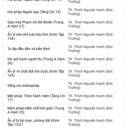
Trường)
TK. Thích Nguyên Hạnh (Đức
Hai pháp Người ngu (Tăng Chi 19)
Trường)
Gíao hóa Phạm chí Đà Nhiên (Trung
TK. Thích Nguyên Hạnh (Đức
A Hàm 27)
Trường)
Ẩn sĩ che chở loài hữu tình (Kinh Tập
TK. Thích Nguyên Hạnh (Đức
134)
Trường)
TK. Thích Nguyên Hạnh (Đức
Tu tập đều đăn và kiên định
Trường)
Gìn giữ hạnh người ttu (Trung A Hàm
TK. Thích Nguyên Hạnh (Đức
26)
Trường)
Ẩn sĩ -Vị chặt đứt trói buộc (Kinh Tập
TK. Thích Nguyên Hạnh (Đức
133)
Trường)
TK. Thích Nguyên Hạnh (Đức
Sống với chánhpháp
Trường)
Một pháp: Thân hành niệm (Tăng Chi
TK. Thích Nguyên Hạnh (Đức
17)
Trường)
Năm pháp kiềm chế hờn giận (Trung
TK. Thích Nguyên Hạnh (Đức
A Hàm 25)
Trường)
Ẩn sĩ từ bỏ mạn., phóng dật (Kinh
TK. Thích Nguyên Hạnh (Đức
Tập 132) Ĩ
Trường)