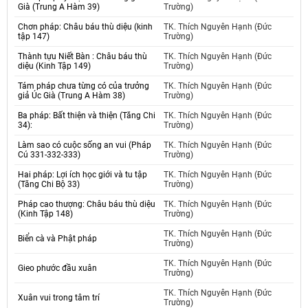
Già (Trung A Hàm 39)
Trường)
Chơn pháp: Châu báu thù diệu (kinh
TK. Thích Nguyên Hạnh (Đức
tập 147)
Trường)
Thành tựu Niết Bàn : Châu báu thù
TK. Thích Nguyên Hạnh (Đức
diệu (Kinh Tập 149)
Trường)
Tám pháp chưa từng có của trưởng
TK. Thích Nguyên Hạnh (Đức
giả Úc Già (Trung A Hàm 38)
Trường)
Ba pháp: Bất thiện và thiện (Tăng Chi
TK. Thích Nguyên Hạnh (Đức
34):
Trường)
Làm sao có cuộc sống an vui (Pháp
TK. Thích Nguyên Hạnh (Đức
Cú 331-332-333)
Trường)
Hai pháp: Lợi ích học giới và tu tập
TK. Thích Nguyên Hạnh (Đức
(Tăng Chi Bộ 33)
Trường)
Pháp cao thượng: Châu báu thù diệu
TK. Thích Nguyên Hạnh (Đức
(Kinh Tập 148)
Trường)
TK. Thích Nguyên Hạnh (Đức
Biển cà và Phật pháp
Trường)
TK. Thích Nguyên Hạnh (Đức
Gieo phước đầu xuân
Trường)
TK. Thích Nguyên Hạnh (Đức
Xuân vui trong tâm trí
Trường)