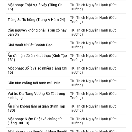
Một pháp: Thật sự là vậy (Tăng Chi
TK. Thích Nguyên Hạnh (Đức
16)
Trường)
TK. Thích Nguyên Hạnh (Đức
Tiếng Sư Tử hống (Trung A Hàm 24)
Trường)
Cầu nguyện không phải là xin xỏ hay
TK. Thích Nguyên Hạnh (Đức
ban ơn
Trường)
TK. Thích Nguyên Hạnh (Đức
Giải thoát từ Bát Chánh Đạo
Trường)
Ẩn sĩ nhận đồ ăn khất thực (Kinh Tập
TK. Thích Nguyên Hạnh (Đức
131)
Trường)
Một pháp: Số ít và số nhiều (Tăng Chi
TK. Thích Nguyên Hạnh (Đức
15)
Trường)
TK. Thích Nguyên Hạnh (Đức
Gần bùn chẳng hôi tanh mùi bùn
Trường)
Vai trò Địa Tạng Vương Bồ Tát trong
TK. Thích Nguyên Hạnh (Đức
kinh tạng
Trường)
Ẩn sĩ vị không làm ai giận (Kinh Tập
TK. Thích Nguyên Hạnh (Đức
130)
Trường)
Một pháp: Niệm Phật và chủng tử
TK. Thích Nguyên Hạnh (Đức
(Tăng Chi 13)
Trường)
Một pháp vụng thuyết và khéo thuyết
TK. Thích Nguyên Hạnh (Đức