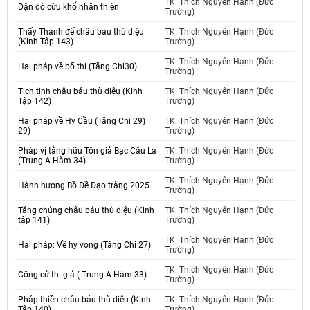
TK. Thích Nguyên Hạnh (Đức
Dặn dò cứu khổ nhân thiên
Trường)
Thấy Thánh đế châu báu thù diệu
TK. Thích Nguyên Hạnh (Đức
(Kinh Tập 143)
Trường)
TK. Thích Nguyên Hạnh (Đức
Hai pháp về bố thí (Tăng Chi30)
Trường)
Tịch tịnh châu báu thù diệu (Kinh
TK. Thích Nguyên Hạnh (Đức
Tập 142)
Trường)
Hai pháp về Hy Cầu (Tăng Chi 29)
TK. Thích Nguyên Hạnh (Đức
29)
Trường)
Pháp vị tằng hữu Tôn giả Bạc Câu La
TK. Thích Nguyên Hạnh (Đức
(Trung A Hàm 34)
Trường)
TK. Thích Nguyên Hạnh (Đức
Hành hương Bồ Đề Đạo tràng 2025
Trường)
Tăng chúng châu báu thù diệu (Kinh
TK. Thích Nguyên Hạnh (Đức
tập 141)
Trường)
TK. Thích Nguyên Hạnh (Đức
Hai pháp: Về hy vọng (Tăng Chi 27)
Trường)
TK. Thích Nguyên Hạnh (Đức
Công cử thị giả ( Trung A Hàm 33)
Trường)
Pháp thiền châu báu thù diệu (Kinh
TK. Thích Nguyên Hạnh (Đức
Tập 140)
Trường)