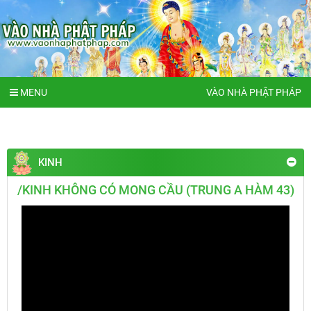
MENU
VÀO NHÀ PHẬT PHÁP
KINH
/KINH KHÔNG CÓ MONG CẦU (TRUNG A HÀM 43)