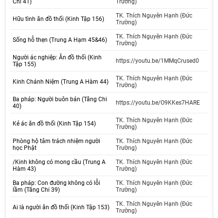
Chi 41)
Trường)
TK. Thích Nguyên Hạnh (Đức
Hữu tình ăn đồ thối (Kinh Tập 156)
Trường)
TK. Thích Nguyên Hạnh (Đức
Sống hỗ thẹn (Trung A Hạm 45&46)
Trường)
Người ác nghiệp: Ăn đồ thối (Kinh
https://youtu.be/1MMqCrused0
Tập 155)
TK. Thích Nguyên Hạnh (Đức
Kinh Chánh Niệm (Trung A Hàm 44)
Trường)
Ba pháp: Người buôn bán (Tăng Chi
https://youtu.be/O9KKes7HARE
40)
TK. Thích Nguyên Hạnh (Đức
Kẻ ác ăn đồ thối (Kinh Tập 154)
Trường)
Phòng hộ tâm trách nhiệm người
TK. Thích Nguyên Hạnh (Đức
học Phật
Trường)
/Kinh không có mong cầu (Trung A
TK. Thích Nguyên Hạnh (Đức
Hàm 43)
Trường)
Ba pháp: Con đường không có lỗi
TK. Thích Nguyên Hạnh (Đức
lầm (Tăng Chi 39)
Trường)
TK. Thích Nguyên Hạnh (Đức
Ai là người ăn đồ thối (Kinh Tập 153)
Trường)