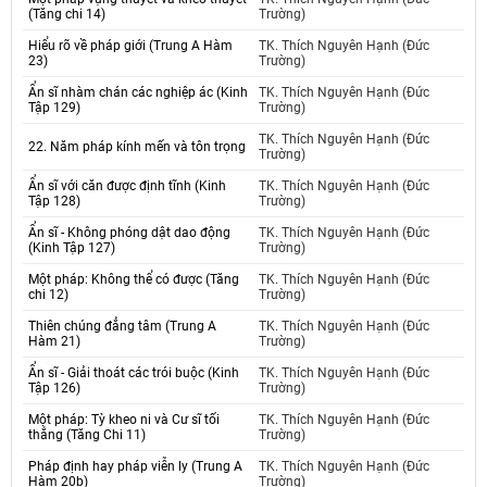
(Tăng chi 14)
Trường)
Hiểu rõ về pháp giới (Trung A Hàm
TK. Thích Nguyên Hạnh (Đức
23)
Trường)
Ẩn sĩ nhàm chán các nghiệp ác (Kinh
TK. Thích Nguyên Hạnh (Đức
Tập 129)
Trường)
TK. Thích Nguyên Hạnh (Đức
22. Năm pháp kính mến và tôn trọng
Trường)
Ẩn sĩ với căn được định tĩnh (Kinh
TK. Thích Nguyên Hạnh (Đức
Tập 128)
Trường)
Ẩn sĩ - Không phóng dật dao động
TK. Thích Nguyên Hạnh (Đức
(Kinh Tập 127)
Trường)
Một pháp: Không thể có được (Tăng
TK. Thích Nguyên Hạnh (Đức
chi 12)
Trường)
Thiên chúng đẳng tâm (Trung A
TK. Thích Nguyên Hạnh (Đức
Hàm 21)
Trường)
Ẩn sĩ - Giải thoát các trói buộc (Kinh
TK. Thích Nguyên Hạnh (Đức
Tập 126)
Trường)
Một pháp: Tỳ kheo ni và Cư sĩ tối
TK. Thích Nguyên Hạnh (Đức
thắng (Tăng Chi 11)
Trường)
Pháp định hay pháp viễn ly (Trung A
TK. Thích Nguyên Hạnh (Đức
Hàm 20b)
Trường)