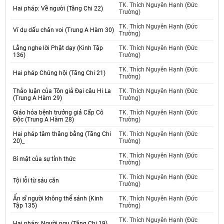
TK. Thích Nguyên Hạnh (Đức
Hai pháp: Về người (Tăng Chi 22)
Trường)
TK. Thích Nguyên Hạnh (Đức
Ví dụ dấu chân voi (Trung A Hàm 30)
Trường)
Lắng nghe lời Phật dạy (Kinh Tập
TK. Thích Nguyên Hạnh (Đức
136)
Trường)
TK. Thích Nguyên Hạnh (Đức
Hai pháp Chúng hội (Tăng Chi 21)
Trường)
Thảo luận của Tôn giả Đại câu Hi La
TK. Thích Nguyên Hạnh (Đức
(Trung A Hàm 29)
Trường)
Giáo hóa bệnh trưởng giả Cấp Cô
TK. Thích Nguyên Hạnh (Đức
Độc (Trung A Hàm 28)
Trường)
Hai pháp tâm thăng bằng (Tăng Chi
TK. Thích Nguyên Hạnh (Đức
20)_
Trường)
TK. Thích Nguyên Hạnh (Đức
Bí mật của sự tỉnh thức
Trường)
TK. Thích Nguyên Hạnh (Đức
Tội lỗi từ sáu căn
Trường)
Ẩn sĩ người không thể sánh (Kinh
TK. Thích Nguyên Hạnh (Đức
Tập 135)
Trường)
TK. Thích Nguyên Hạnh (Đức
Hai pháp: Người ngu (Tăng Chi 19)