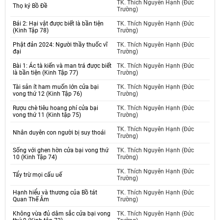
TK. Thích Nguyên Hạnh (Đức
Thọ ký Bồ Đề
Trường)
Bái 2: Hại vật được biết là bần tiện
TK. Thích Nguyên Hạnh (Đức
(Kinh Tập 78)
Trường)
Phật đản 2024: Người thầy thuốc vĩ
TK. Thích Nguyên Hạnh (Đức
đại
Trường)
Bài 1: Ác tà kiến và man trá được biết
TK. Thích Nguyên Hạnh (Đức
là bần tiện (Kinh Tập 77)
Trường)
Tài sản ít ham muốn lớn cửa bại
TK. Thích Nguyên Hạnh (Đức
vong thứ 12 (Kinh Tập 76)
Trường)
Rượu chè tiêu hoang phí cửa bại
TK. Thích Nguyên Hạnh (Đức
vong thứ 11 (Kinh tập 75)
Trường)
TK. Thích Nguyên Hạnh (Đức
Nhân duyên con người bị suy thoái
Trường)
Sống với ghen hờn cửa bại vong thứ
TK. Thích Nguyên Hạnh (Đức
10 (Kinh Tập 74)
Trường)
TK. Thích Nguyên Hạnh (Đức
Tẩy trừ mọi cấu uế
Trường)
Hạnh hiểu và thương của Bồ tát
TK. Thích Nguyên Hạnh (Đức
Quan Thế Âm
Trường)
Không vừa đủ dâm sắc cửa bại vong
TK. Thích Nguyên Hạnh (Đức