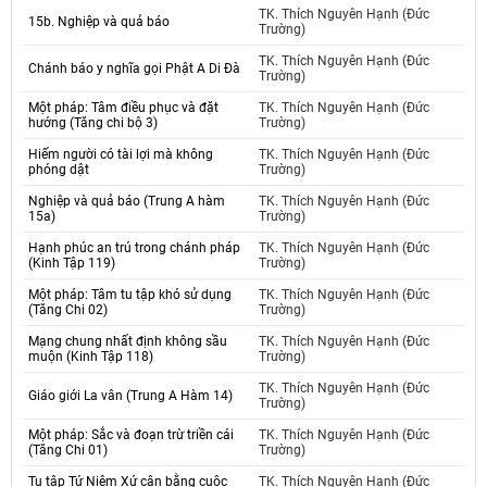
TK. Thích Nguyên Hạnh (Đức
15b. Nghiệp và quả báo
Trường)
TK. Thích Nguyên Hạnh (Đức
Chánh báo y nghĩa gọi Phật A Di Đà
Trường)
Một pháp: Tâm điều phục và đặt
TK. Thích Nguyên Hạnh (Đức
hướng (Tăng chi bộ 3)
Trường)
Hiếm người có tài lợi mà không
TK. Thích Nguyên Hạnh (Đức
phóng dật
Trường)
Nghiệp và quả báo (Trung A hàm
TK. Thích Nguyên Hạnh (Đức
15a)
Trường)
Hạnh phúc an trú trong chánh pháp
TK. Thích Nguyên Hạnh (Đức
(Kinh Tập 119)
Trường)
Một pháp: Tâm tu tập khó sử dụng
TK. Thích Nguyên Hạnh (Đức
(Tăng Chi 02)
Trường)
Mạng chung nhất định không sầu
TK. Thích Nguyên Hạnh (Đức
muộn (Kinh Tập 118)
Trường)
TK. Thích Nguyên Hạnh (Đức
Giáo giới La vân (Trung A Hàm 14)
Trường)
Một pháp: Sắc và đoạn trừ triền cái
TK. Thích Nguyên Hạnh (Đức
(Tăng Chi 01)
Trường)
Tu tập Tứ Niệm Xứ cân bằng cuộc
TK. Thích Nguyên Hạnh (Đức