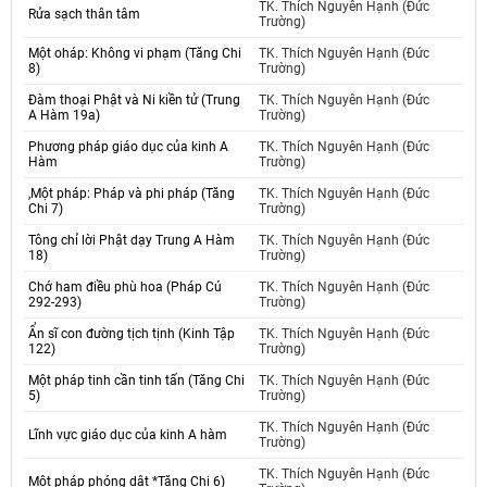
TK. Thích Nguyên Hạnh (Đức
Rửa sạch thân tâm
Trường)
Một oháp: Không vi phạm (Tăng Chi
TK. Thích Nguyên Hạnh (Đức
8)
Trường)
Đàm thoại Phật và Ni kiền tử (Trung
TK. Thích Nguyên Hạnh (Đức
A Hàm 19a)
Trường)
Phương pháp giáo dục của kinh A
TK. Thích Nguyên Hạnh (Đức
Hàm
Trường)
,Một pháp: Pháp và phi pháp (Tăng
TK. Thích Nguyên Hạnh (Đức
Chi 7)
Trường)
Tông chỉ lời Phật dạy Trung A Hàm
TK. Thích Nguyên Hạnh (Đức
18)
Trường)
Chớ ham điều phù hoa (Pháp Cú
TK. Thích Nguyên Hạnh (Đức
292-293)
Trường)
Ẩn sĩ con đường tịch tịnh (Kinh Tập
TK. Thích Nguyên Hạnh (Đức
122)
Trường)
Một pháp tinh cần tinh tấn (Tăng Chi
TK. Thích Nguyên Hạnh (Đức
5)
Trường)
TK. Thích Nguyên Hạnh (Đức
Lĩnh vực giáo dục của kinh A hàm
Trường)
TK. Thích Nguyên Hạnh (Đức
Một pháp phóng dật *Tăng Chi 6)