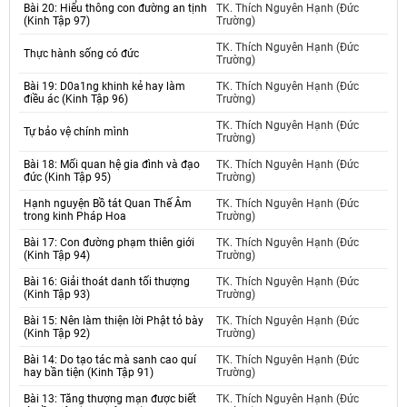
Bài 20: Hiểu thông con đường an tịnh
TK. Thích Nguyên Hạnh (Đức
(Kinh Tập 97)
Trường)
TK. Thích Nguyên Hạnh (Đức
Thực hành sống có đức
Trường)
Bài 19: D0a1ng khinh kẻ hay làm
TK. Thích Nguyên Hạnh (Đức
điều ác (Kinh Tập 96)
Trường)
TK. Thích Nguyên Hạnh (Đức
Tự bảo vệ chính mình
Trường)
Bài 18: Mối quan hệ gia đình và đạo
TK. Thích Nguyên Hạnh (Đức
đức (Kinh Tập 95)
Trường)
Hạnh nguyện Bồ tát Quan Thế Âm
TK. Thích Nguyên Hạnh (Đức
trong kinh Pháp Hoa
Trường)
Bài 17: Con đường phạm thiên giới
TK. Thích Nguyên Hạnh (Đức
(Kinh Tập 94)
Trường)
Bài 16: Giải thoát danh tối thượng
TK. Thích Nguyên Hạnh (Đức
(Kinh Tập 93)
Trường)
Bài 15: Nên làm thiện lời Phật tỏ bày
TK. Thích Nguyên Hạnh (Đức
(Kinh Tập 92)
Trường)
Bài 14: Do tạo tác mà sanh cao quí
TK. Thích Nguyên Hạnh (Đức
hay bần tiện (Kinh Tập 91)
Trường)
Bài 13: Tăng thượng mạn được biết
TK. Thích Nguyên Hạnh (Đức