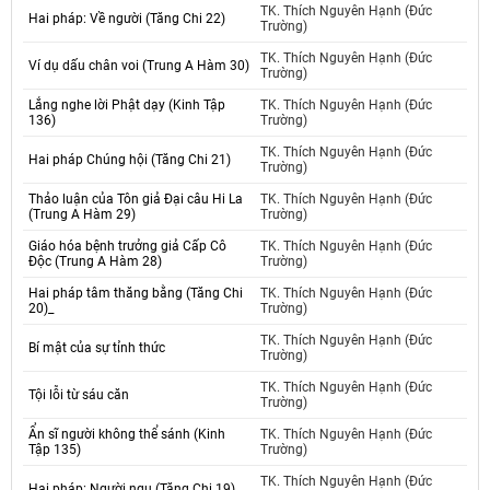
TK. Thích Nguyên Hạnh (Đức
Hai pháp: Về người (Tăng Chi 22)
Trường)
TK. Thích Nguyên Hạnh (Đức
Ví dụ dấu chân voi (Trung A Hàm 30)
Trường)
Lắng nghe lời Phật dạy (Kinh Tập
TK. Thích Nguyên Hạnh (Đức
136)
Trường)
TK. Thích Nguyên Hạnh (Đức
Hai pháp Chúng hội (Tăng Chi 21)
Trường)
Thảo luận của Tôn giả Đại câu Hi La
TK. Thích Nguyên Hạnh (Đức
(Trung A Hàm 29)
Trường)
Giáo hóa bệnh trưởng giả Cấp Cô
TK. Thích Nguyên Hạnh (Đức
Độc (Trung A Hàm 28)
Trường)
Hai pháp tâm thăng bằng (Tăng Chi
TK. Thích Nguyên Hạnh (Đức
20)_
Trường)
TK. Thích Nguyên Hạnh (Đức
Bí mật của sự tỉnh thức
Trường)
TK. Thích Nguyên Hạnh (Đức
Tội lỗi từ sáu căn
Trường)
Ẩn sĩ người không thể sánh (Kinh
TK. Thích Nguyên Hạnh (Đức
Tập 135)
Trường)
TK. Thích Nguyên Hạnh (Đức
Hai pháp: Người ngu (Tăng Chi 19)