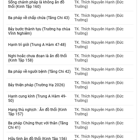
Sống chánh pháp là không ăn đồ
TK. Thích Nguyên Hạnh (Đức
thối (Kinh Tập 160)
Trường)
TK. Thích Nguyên Hạnh (Đức
Ba pháp về chấp chứa (Tăng Chi 43)
Trường)
Bảy bước thành tựu (Trường hạ chùa
TK. Thích Nguyên Hạnh (Đức
Vĩnh Nghiêm)
Trường)
TK. Thích Nguyên Hạnh (Đức
Hạnh trì giới (Trung A Hàm 47-48)
Trường)
Nghi hoăc chưa đoạn là ăn đồ thối
TK. Thích Nguyên Hạnh (Đức
(Kinh Tập 158)
Trường)
TK. Thích Nguyên Hạnh (Đức
Ba pháp về người bệnh (Tăng Chi 42)
Trường)
TK. Thích Nguyên Hạnh (Đức
Bảy thiện pháp (Trường Hạ 2026)
Trường)
Hạnh cung kính (Trung A Hàm 49-
TK. Thích Nguyên Hạnh (Đức
50)
Trường)
Hạng thù nghịch : Ăn đồ thối (Kinh
TK. Thích Nguyên Hạnh (Đức
Tập 157)
Trường)
Ba pháp Chứng thực với thân (Tăng
TK. Thích Nguyên Hạnh (Đức
Chi 41)
Trường)
TK. Thích Nguyên Hạnh (Đức
Hữu tình ăn đồ thối (Kinh Tập 156)