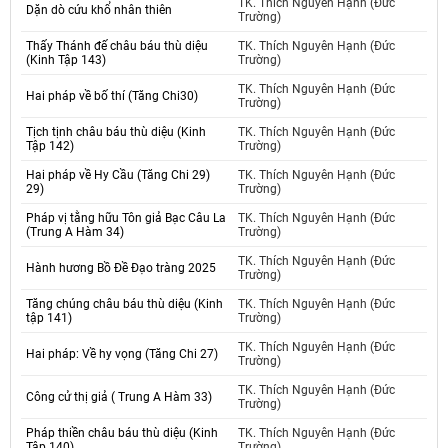
TK. Thích Nguyên Hạnh (Đức
Dặn dò cứu khổ nhân thiên
Trường)
Thấy Thánh đế châu báu thù diệu
TK. Thích Nguyên Hạnh (Đức
(Kinh Tập 143)
Trường)
TK. Thích Nguyên Hạnh (Đức
Hai pháp về bố thí (Tăng Chi30)
Trường)
Tịch tịnh châu báu thù diệu (Kinh
TK. Thích Nguyên Hạnh (Đức
Tập 142)
Trường)
Hai pháp về Hy Cầu (Tăng Chi 29)
TK. Thích Nguyên Hạnh (Đức
29)
Trường)
Pháp vị tằng hữu Tôn giả Bạc Câu La
TK. Thích Nguyên Hạnh (Đức
(Trung A Hàm 34)
Trường)
TK. Thích Nguyên Hạnh (Đức
Hành hương Bồ Đề Đạo tràng 2025
Trường)
Tăng chúng châu báu thù diệu (Kinh
TK. Thích Nguyên Hạnh (Đức
tập 141)
Trường)
TK. Thích Nguyên Hạnh (Đức
Hai pháp: Về hy vọng (Tăng Chi 27)
Trường)
TK. Thích Nguyên Hạnh (Đức
Công cử thị giả ( Trung A Hàm 33)
Trường)
Pháp thiền châu báu thù diệu (Kinh
TK. Thích Nguyên Hạnh (Đức
Tập 140)
Trường)