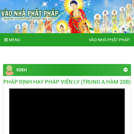
MENU
VÀO NHÀ PHẬT PHÁP
KINH
PHÁP ĐỊNH HAY PHÁP VIỄN LY (TRUNG A HÀM 20B)