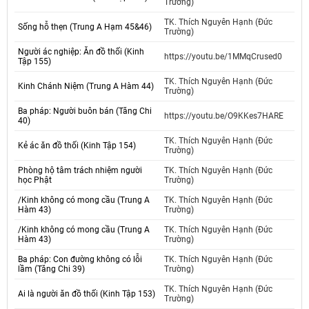
Trường)
TK. Thích Nguyên Hạnh (Đức
Sống hỗ thẹn (Trung A Hạm 45&46)
Trường)
Người ác nghiệp: Ăn đồ thối (Kinh
https://youtu.be/1MMqCrused0
Tập 155)
TK. Thích Nguyên Hạnh (Đức
Kinh Chánh Niệm (Trung A Hàm 44)
Trường)
Ba pháp: Người buôn bán (Tăng Chi
https://youtu.be/O9KKes7HARE
40)
TK. Thích Nguyên Hạnh (Đức
Kẻ ác ăn đồ thối (Kinh Tập 154)
Trường)
Phòng hộ tâm trách nhiệm người
TK. Thích Nguyên Hạnh (Đức
học Phật
Trường)
/Kinh không có mong cầu (Trung A
TK. Thích Nguyên Hạnh (Đức
Hàm 43)
Trường)
/Kinh không có mong cầu (Trung A
TK. Thích Nguyên Hạnh (Đức
Hàm 43)
Trường)
Ba pháp: Con đường không có lỗi
TK. Thích Nguyên Hạnh (Đức
lầm (Tăng Chi 39)
Trường)
TK. Thích Nguyên Hạnh (Đức
Ai là người ăn đồ thối (Kinh Tập 153)
Trường)