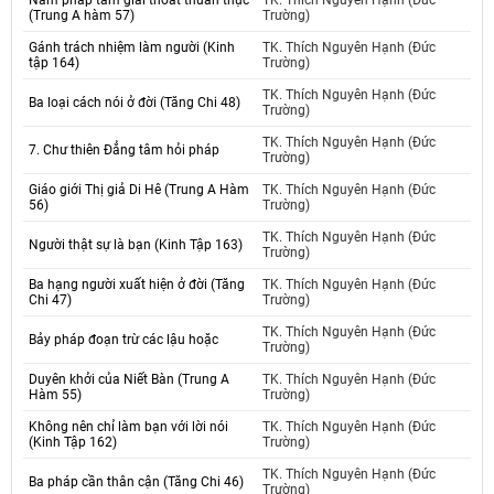
Năm pháp tâm giải thoát thuần thục
TK. Thích Nguyên Hạnh (Đức
(Trung A hàm 57)
Trường)
Gánh trách nhiệm làm người (Kinh
TK. Thích Nguyên Hạnh (Đức
tập 164)
Trường)
TK. Thích Nguyên Hạnh (Đức
Ba loại cách nói ở đời (Tăng Chi 48)
Trường)
TK. Thích Nguyên Hạnh (Đức
7. Chư thiên Đẳng tâm hỏi pháp
Trường)
Giáo giới Thị giả Di Hê (Trung A Hàm
TK. Thích Nguyên Hạnh (Đức
56)
Trường)
TK. Thích Nguyên Hạnh (Đức
Người thật sự là bạn (Kinh Tập 163)
Trường)
Ba hạng người xuất hiện ở đời (Tăng
TK. Thích Nguyên Hạnh (Đức
Chi 47)
Trường)
TK. Thích Nguyên Hạnh (Đức
Bảy pháp đoạn trừ các lậu hoặc
Trường)
Duyên khởi của Niết Bàn (Trung A
TK. Thích Nguyên Hạnh (Đức
Hàm 55)
Trường)
Không nên chỉ làm bạn với lời nói
TK. Thích Nguyên Hạnh (Đức
(Kinh Tập 162)
Trường)
TK. Thích Nguyên Hạnh (Đức
Ba pháp cần thân cận (Tăng Chi 46)
Trường)