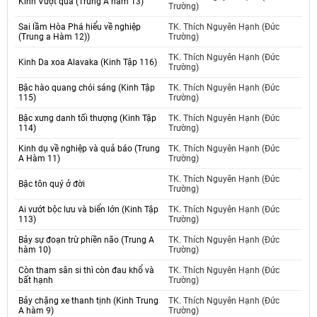
Kinh Vượt qua (Trung A hàm 13)
Trường)
Sai lầm Hòa Phá hiểu về nghiệp
TK. Thích Nguyên Hạnh (Đức
(Trung a Hàm 12))
Trường)
TK. Thích Nguyên Hạnh (Đức
Kinh Da xoa Alavaka (Kinh Tập 116)
Trường)
Bậc hào quang chói sáng (Kinh Tập
TK. Thích Nguyên Hạnh (Đức
115)
Trường)
Bậc xưng danh tối thượng (Kinh Tập
TK. Thích Nguyên Hạnh (Đức
114)
Trường)
Kinh dụ về nghiệp và quả báo (Trung
TK. Thích Nguyên Hạnh (Đức
A Hàm 11)
Trường)
TK. Thích Nguyên Hạnh (Đức
Bậc tôn quý ở đời
Trường)
Ai vướt bộc lưu và biển lớn (Kinh Tập
TK. Thích Nguyên Hạnh (Đức
113)
Trường)
Bảy sự đoạn trừ phiền não (Trung A
TK. Thích Nguyên Hạnh (Đức
hàm 10)
Trường)
Còn tham sân si thì còn đau khổ và
TK. Thích Nguyên Hạnh (Đức
bất hạnh
Trường)
Bảy chặng xe thanh tịnh (Kinh Trung
TK. Thích Nguyên Hạnh (Đức
A hàm 9)
Trường)