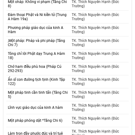
Một oháp: Không vi phạm (Tăng Chi
TK. Thích Nguyên Hạnh (Đức
8)
Trường)
Đàm thoại Phật và Ni kiền tử (Trung
TK. Thích Nguyên Hạnh (Đức
A Hàm 19a)
Trường)
Phương pháp giáo dục của kinh A
TK. Thích Nguyên Hạnh (Đức
Hàm
Trường)
,Một pháp: Pháp và phi pháp (Tăng
TK. Thích Nguyên Hạnh (Đức
Chi 7)
Trường)
Tông chỉ lời Phật dạy Trung A Hàm
TK. Thích Nguyên Hạnh (Đức
18)
Trường)
Chớ ham điều phù hoa (Pháp Cú
TK. Thích Nguyên Hạnh (Đức
292-293)
Trường)
Ẩn sĩ con đường tịch tịnh (Kinh Tập
TK. Thích Nguyên Hạnh (Đức
122)
Trường)
Một pháp tinh cần tinh tấn (Tăng Chi
TK. Thích Nguyên Hạnh (Đức
5)
Trường)
TK. Thích Nguyên Hạnh (Đức
Lĩnh vực giáo dục của kinh A hàm
Trường)
TK. Thích Nguyên Hạnh (Đức
Một pháp phóng dật *Tăng Chi 6)
Trường)
TK. Thích Nguyên Hạnh (Đức
Làm trọn đầy phước đức và trí tuệ