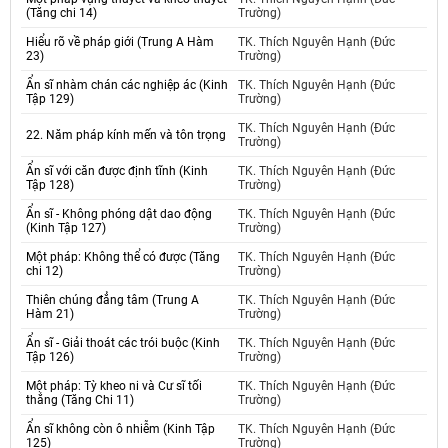
(Tăng chi 14)
Trường)
Hiểu rõ về pháp giới (Trung A Hàm
TK. Thích Nguyên Hạnh (Đức
23)
Trường)
Ẩn sĩ nhàm chán các nghiệp ác (Kinh
TK. Thích Nguyên Hạnh (Đức
Tập 129)
Trường)
TK. Thích Nguyên Hạnh (Đức
22. Năm pháp kính mến và tôn trọng
Trường)
Ẩn sĩ với căn được định tĩnh (Kinh
TK. Thích Nguyên Hạnh (Đức
Tập 128)
Trường)
Ẩn sĩ - Không phóng dật dao động
TK. Thích Nguyên Hạnh (Đức
(Kinh Tập 127)
Trường)
Một pháp: Không thể có được (Tăng
TK. Thích Nguyên Hạnh (Đức
chi 12)
Trường)
Thiên chúng đẳng tâm (Trung A
TK. Thích Nguyên Hạnh (Đức
Hàm 21)
Trường)
Ẩn sĩ - Giải thoát các trói buộc (Kinh
TK. Thích Nguyên Hạnh (Đức
Tập 126)
Trường)
Một pháp: Tỳ kheo ni và Cư sĩ tối
TK. Thích Nguyên Hạnh (Đức
thắng (Tăng Chi 11)
Trường)
Ẩn sĩ không còn ô nhiễm (Kinh Tập
TK. Thích Nguyên Hạnh (Đức
125)
Trường)