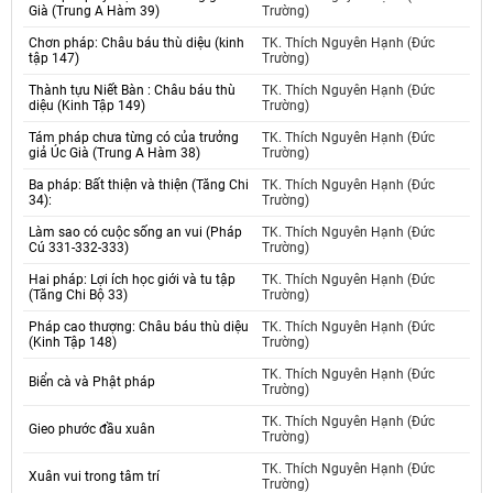
Già (Trung A Hàm 39)
Trường)
Chơn pháp: Châu báu thù diệu (kinh
TK. Thích Nguyên Hạnh (Đức
tập 147)
Trường)
Thành tựu Niết Bàn : Châu báu thù
TK. Thích Nguyên Hạnh (Đức
diệu (Kinh Tập 149)
Trường)
Tám pháp chưa từng có của trưởng
TK. Thích Nguyên Hạnh (Đức
giả Úc Già (Trung A Hàm 38)
Trường)
Ba pháp: Bất thiện và thiện (Tăng Chi
TK. Thích Nguyên Hạnh (Đức
34):
Trường)
Làm sao có cuộc sống an vui (Pháp
TK. Thích Nguyên Hạnh (Đức
Cú 331-332-333)
Trường)
Hai pháp: Lợi ích học giới và tu tập
TK. Thích Nguyên Hạnh (Đức
(Tăng Chi Bộ 33)
Trường)
Pháp cao thượng: Châu báu thù diệu
TK. Thích Nguyên Hạnh (Đức
(Kinh Tập 148)
Trường)
TK. Thích Nguyên Hạnh (Đức
Biển cà và Phật pháp
Trường)
TK. Thích Nguyên Hạnh (Đức
Gieo phước đầu xuân
Trường)
TK. Thích Nguyên Hạnh (Đức
Xuân vui trong tâm trí
Trường)