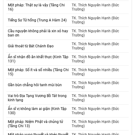
Một pháp: Thật sự là vậy (Tăng Chi
TK. Thích Nguyên Hạnh (Đức
16)
Trường)
TK. Thích Nguyên Hạnh (Đức
Tiếng Sư Tử hống (Trung A Hàm 24)
Trường)
Cầu nguyện không phải là xin xỏ hay
TK. Thích Nguyên Hạnh (Đức
ban ơn
Trường)
TK. Thích Nguyên Hạnh (Đức
Giải thoát từ Bát Chánh Đạo
Trường)
Ẩn sĩ nhận đồ ăn khất thực (Kinh Tập
TK. Thích Nguyên Hạnh (Đức
131)
Trường)
Một pháp: Số ít và số nhiều (Tăng Chi
TK. Thích Nguyên Hạnh (Đức
15)
Trường)
TK. Thích Nguyên Hạnh (Đức
Gần bùn chẳng hôi tanh mùi bùn
Trường)
Vai trò Địa Tạng Vương Bồ Tát trong
TK. Thích Nguyên Hạnh (Đức
kinh tạng
Trường)
Ẩn sĩ vị không làm ai giận (Kinh Tập
TK. Thích Nguyên Hạnh (Đức
130)
Trường)
Một pháp: Niệm Phật và chủng tử
TK. Thích Nguyên Hạnh (Đức
(Tăng Chi 13)
Trường)
Một pháp vụng thuyết và khéo thuyết
TK. Thích Nguyên Hạnh (Đức