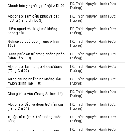
TK. Thích Nguyên Hạnh (Đức
Chánh báo y nghĩa gọi Phật A Di Đà
Trường)
Một pháp: Tâm điều phục và đặt
TK. Thích Nguyên Hạnh (Đức
hướng (Tăng chi bộ 3)
Trường)
Hiếm người có tài lợi mà không
TK. Thích Nguyên Hạnh (Đức
phóng dật
Trường)
Nghiệp và quả báo (Trung A hàm
TK. Thích Nguyên Hạnh (Đức
15a)
Trường)
Hạnh phúc an trú trong chánh pháp
TK. Thích Nguyên Hạnh (Đức
(Kinh Tập 119)
Trường)
Một pháp: Tâm tu tập khó sử dụng
TK. Thích Nguyên Hạnh (Đức
(Tăng Chi 02)
Trường)
Mạng chung nhất định không sầu
TK. Thích Nguyên Hạnh (Đức
muộn (Kinh Tập 118)
Trường)
TK. Thích Nguyên Hạnh (Đức
Giáo giới La vân (Trung A Hàm 14)
Trường)
Một pháp: Sắc và đoạn trừ triền cái
TK. Thích Nguyên Hạnh (Đức
(Tăng Chi 01)
Trường)
Tu tập Tứ Niệm Xứ cân bằng cuộc
TK. Thích Nguyên Hạnh (Đức
sống
Trường)
TK. Thích Nguyên Hạnh (Đức