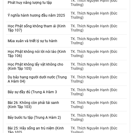
TK. Thích Nguyên Hạnh (Đức
Phát huy năng lượng tu tập
Trường)
TK. Thích Nguyên Hạnh (Đức
Ý nghĩa hành hương đầu năm 2025
Trường)
Học Phật sống không tham ái (Kinh
TK. Thích Nguyên Hạnh (Đức
Tập 107)
Trường)
TK. Thích Nguyên Hạnh (Đức
Mùa xuân và triết lý sự tu hành
Trường)
Học Phật không nói lời nói láo (Kinh
TK. Thích Nguyên Hạnh (Đức
Tập 106)
Trường)
Học Phật không lấy vật không cho
TK. Thích Nguyên Hạnh (Đức
(Kinh Tập 105)
Trường)
Dụ bảy hạng người dưới nước (Trung
TK. Thích Nguyên Hạnh (Đức
A Hàm 04)
Trường)
TK. Thích Nguyên Hạnh (Đức
Bảy sự đầy đủ (Trung A Hàm 3
Trường)
Bài 26: Không còn phải tái sanh
TK. Thích Nguyên Hạnh (Đức
(Kinh Tập 103)
Trường)
TK. Thích Nguyên Hạnh (Đức
Bảy bước tu tập (Trung A Hàm 2)
Trường)
Bài 25: Hãy sống an trú niệm (Kinh
TK. Thích Nguyên Hạnh (Đức
Tập 102)
Trường)