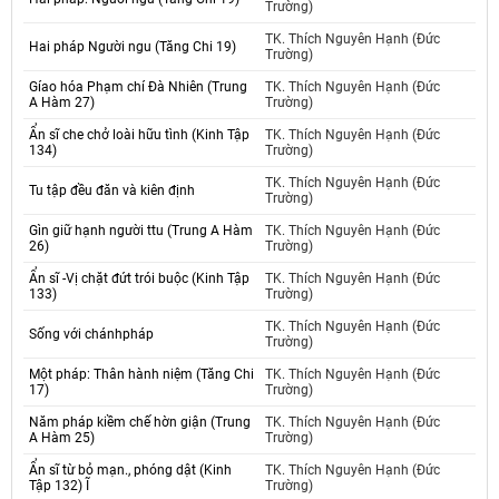
Trường)
TK. Thích Nguyên Hạnh (Đức
Hai pháp Người ngu (Tăng Chi 19)
Trường)
Gíao hóa Phạm chí Đà Nhiên (Trung
TK. Thích Nguyên Hạnh (Đức
A Hàm 27)
Trường)
Ẩn sĩ che chở loài hữu tình (Kinh Tập
TK. Thích Nguyên Hạnh (Đức
134)
Trường)
TK. Thích Nguyên Hạnh (Đức
Tu tập đều đăn và kiên định
Trường)
Gìn giữ hạnh người ttu (Trung A Hàm
TK. Thích Nguyên Hạnh (Đức
26)
Trường)
Ẩn sĩ -Vị chặt đứt trói buộc (Kinh Tập
TK. Thích Nguyên Hạnh (Đức
133)
Trường)
TK. Thích Nguyên Hạnh (Đức
Sống với chánhpháp
Trường)
Một pháp: Thân hành niệm (Tăng Chi
TK. Thích Nguyên Hạnh (Đức
17)
Trường)
Năm pháp kiềm chế hờn giận (Trung
TK. Thích Nguyên Hạnh (Đức
A Hàm 25)
Trường)
Ẩn sĩ từ bỏ mạn., phóng dật (Kinh
TK. Thích Nguyên Hạnh (Đức
Tập 132) Ĩ
Trường)