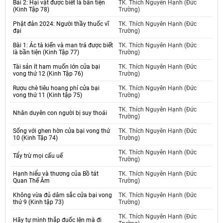
Bái 2: Hại vật được biết là bần tiện
TK. Thích Nguyên Hạnh (Đức
(Kinh Tập 78)
Trường)
Phật đản 2024: Người thầy thuốc vĩ
TK. Thích Nguyên Hạnh (Đức
đại
Trường)
Bài 1: Ác tà kiến và man trá được biết
TK. Thích Nguyên Hạnh (Đức
là bần tiện (Kinh Tập 77)
Trường)
Tài sản ít ham muốn lớn cửa bại
TK. Thích Nguyên Hạnh (Đức
vong thứ 12 (Kinh Tập 76)
Trường)
Rượu chè tiêu hoang phí cửa bại
TK. Thích Nguyên Hạnh (Đức
vong thứ 11 (Kinh tập 75)
Trường)
TK. Thích Nguyên Hạnh (Đức
Nhân duyên con người bị suy thoái
Trường)
Sống với ghen hờn cửa bại vong thứ
TK. Thích Nguyên Hạnh (Đức
10 (Kinh Tập 74)
Trường)
TK. Thích Nguyên Hạnh (Đức
Tẩy trừ mọi cấu uế
Trường)
Hạnh hiểu và thương của Bồ tát
TK. Thích Nguyên Hạnh (Đức
Quan Thế Âm
Trường)
Không vừa đủ dâm sắc cửa bại vong
TK. Thích Nguyên Hạnh (Đức
thứ 9 (Kinh tập 73)
Trường)
TK. Thích Nguyên Hạnh (Đức
Hãy tự mình thắp đuốc lên mà đi