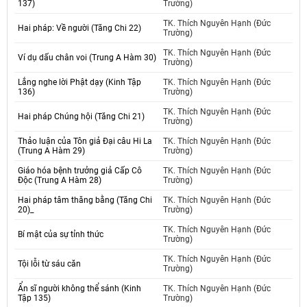
137)
Trường)
TK. Thích Nguyên Hạnh (Đức
Hai pháp: Về người (Tăng Chi 22)
Trường)
TK. Thích Nguyên Hạnh (Đức
Ví dụ dấu chân voi (Trung A Hàm 30)
Trường)
Lắng nghe lời Phật dạy (Kinh Tập
TK. Thích Nguyên Hạnh (Đức
136)
Trường)
TK. Thích Nguyên Hạnh (Đức
Hai pháp Chúng hội (Tăng Chi 21)
Trường)
Thảo luận của Tôn giả Đại câu Hi La
TK. Thích Nguyên Hạnh (Đức
(Trung A Hàm 29)
Trường)
Giáo hóa bệnh trưởng giả Cấp Cô
TK. Thích Nguyên Hạnh (Đức
Độc (Trung A Hàm 28)
Trường)
Hai pháp tâm thăng bằng (Tăng Chi
TK. Thích Nguyên Hạnh (Đức
20)_
Trường)
TK. Thích Nguyên Hạnh (Đức
Bí mật của sự tỉnh thức
Trường)
TK. Thích Nguyên Hạnh (Đức
Tội lỗi từ sáu căn
Trường)
Ẩn sĩ người không thể sánh (Kinh
TK. Thích Nguyên Hạnh (Đức
Tập 135)
Trường)