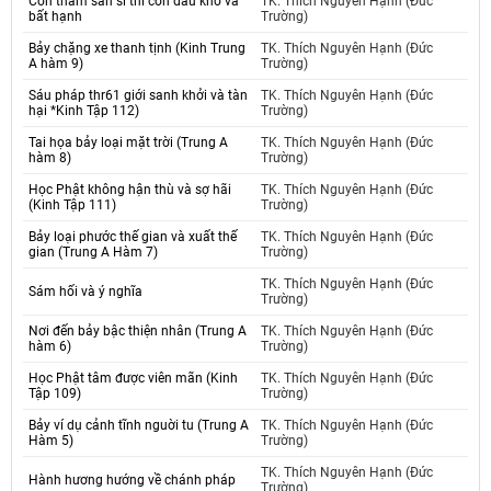
Còn tham sân si thì còn đau khổ và
TK. Thích Nguyên Hạnh (Đức
bất hạnh
Trường)
Bảy chặng xe thanh tịnh (Kinh Trung
TK. Thích Nguyên Hạnh (Đức
A hàm 9)
Trường)
Sáu pháp thr61 giới sanh khởi và tàn
TK. Thích Nguyên Hạnh (Đức
hại *Kinh Tập 112)
Trường)
Tai họa bảy loại mặt trời (Trung A
TK. Thích Nguyên Hạnh (Đức
hàm 8)
Trường)
Học Phật không hận thù và sợ hãi
TK. Thích Nguyên Hạnh (Đức
(Kinh Tập 111)
Trường)
Bảy loại phước thế gian và xuất thế
TK. Thích Nguyên Hạnh (Đức
gian (Trung A Hàm 7)
Trường)
TK. Thích Nguyên Hạnh (Đức
Sám hối và ý nghĩa
Trường)
Nơi đến bảy bậc thiện nhân (Trung A
TK. Thích Nguyên Hạnh (Đức
hàm 6)
Trường)
Học Phật tâm được viên mãn (Kinh
TK. Thích Nguyên Hạnh (Đức
Tập 109)
Trường)
Bảy ví dụ cảnh tĩnh nguời tu (Trung A
TK. Thích Nguyên Hạnh (Đức
Hàm 5)
Trường)
TK. Thích Nguyên Hạnh (Đức
Hành hương hướng về chánh pháp
Trường)