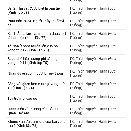
Trường)
Bái 2: Hại vật được biết là bần tiện
TK. Thích Nguyên Hạnh (Đức
(Kinh Tập 78)
Trường)
Phật đản 2024: Người thầy thuốc vĩ
TK. Thích Nguyên Hạnh (Đức
đại
Trường)
Bài 1: Ác tà kiến và man trá được biết
TK. Thích Nguyên Hạnh (Đức
là bần tiện (Kinh Tập 77)
Trường)
Tài sản ít ham muốn lớn cửa bại
TK. Thích Nguyên Hạnh (Đức
vong thứ 12 (Kinh Tập 76)
Trường)
Rượu chè tiêu hoang phí cửa bại
TK. Thích Nguyên Hạnh (Đức
vong thứ 11 (Kinh tập 75)
Trường)
TK. Thích Nguyên Hạnh (Đức
Nhân duyên con người bị suy thoái
Trường)
Sống với ghen hờn cửa bại vong thứ
TK. Thích Nguyên Hạnh (Đức
10 (Kinh Tập 74)
Trường)
TK. Thích Nguyên Hạnh (Đức
Tẩy trừ mọi cấu uế
Trường)
Hạnh hiểu và thương của Bồ tát
TK. Thích Nguyên Hạnh (Đức
Quan Thế Âm
Trường)
Không vừa đủ dâm sắc cửa bại vong
TK. Thích Nguyên Hạnh (Đức
thứ 9 (Kinh tập 73)
Trường)