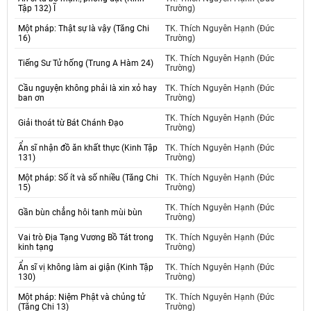
Tập 132) Ĩ
Trường)
Một pháp: Thật sự là vậy (Tăng Chi
TK. Thích Nguyên Hạnh (Đức
16)
Trường)
TK. Thích Nguyên Hạnh (Đức
Tiếng Sư Tử hống (Trung A Hàm 24)
Trường)
Cầu nguyện không phải là xin xỏ hay
TK. Thích Nguyên Hạnh (Đức
ban ơn
Trường)
TK. Thích Nguyên Hạnh (Đức
Giải thoát từ Bát Chánh Đạo
Trường)
Ẩn sĩ nhận đồ ăn khất thực (Kinh Tập
TK. Thích Nguyên Hạnh (Đức
131)
Trường)
Một pháp: Số ít và số nhiều (Tăng Chi
TK. Thích Nguyên Hạnh (Đức
15)
Trường)
TK. Thích Nguyên Hạnh (Đức
Gần bùn chẳng hôi tanh mùi bùn
Trường)
Vai trò Địa Tạng Vương Bồ Tát trong
TK. Thích Nguyên Hạnh (Đức
kinh tạng
Trường)
Ẩn sĩ vị không làm ai giận (Kinh Tập
TK. Thích Nguyên Hạnh (Đức
130)
Trường)
Một pháp: Niệm Phật và chủng tử
TK. Thích Nguyên Hạnh (Đức
(Tăng Chi 13)
Trường)