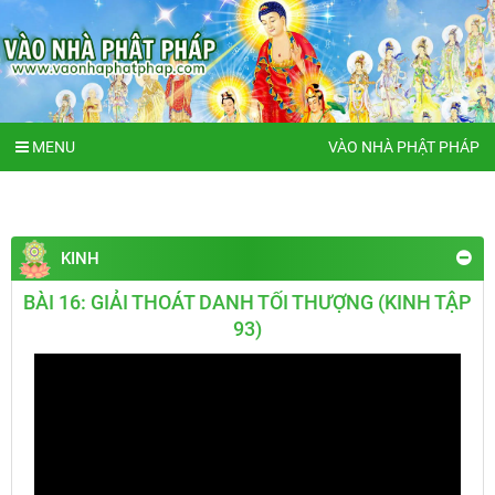
MENU
VÀO NHÀ PHẬT PHÁP
KINH
BÀI 16: GIẢI THOÁT DANH TỐI THƯỢNG (KINH TẬP
93)