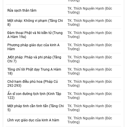
Trường)
TK. Thích Nguyên Hạnh (Đức
Rửa sạch thân tâm
Trường)
Một oháp: Không vi phạm (Tăng Chi
TK. Thích Nguyên Hạnh (Đức
8)
Trường)
Đàm thoại Phật và Ni kiền tử (Trung
TK. Thích Nguyên Hạnh (Đức
A Hàm 19a)
Trường)
Phương pháp giáo dục của kinh A
TK. Thích Nguyên Hạnh (Đức
Hàm
Trường)
,Một pháp: Pháp và phi pháp (Tăng
TK. Thích Nguyên Hạnh (Đức
Chi 7)
Trường)
Tông chỉ lời Phật dạy Trung A Hàm
TK. Thích Nguyên Hạnh (Đức
18)
Trường)
Chớ ham điều phù hoa (Pháp Cú
TK. Thích Nguyên Hạnh (Đức
292-293)
Trường)
Ẩn sĩ con đường tịch tịnh (Kinh Tập
TK. Thích Nguyên Hạnh (Đức
122)
Trường)
Một pháp tinh cần tinh tấn (Tăng Chi
TK. Thích Nguyên Hạnh (Đức
5)
Trường)
TK. Thích Nguyên Hạnh (Đức
Lĩnh vực giáo dục của kinh A hàm
Trường)