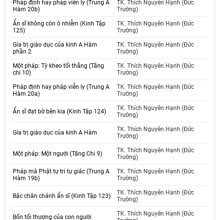
Pháp định hay pháp viễn ly (Trung A
TK. Thích Nguyên Hạnh (Đức
Hàm 20b)
Trường)
Ẩn sĩ không còn ô nhiễm (Kinh Tập
TK. Thích Nguyên Hạnh (Đức
125)
Trường)
Gía trị giáo dục của kinh A Hàm
TK. Thích Nguyên Hạnh (Đức
phần 2
Trường)
Một pháp: Tỳ kheo tối thắng (Tăng
TK. Thích Nguyên Hạnh (Đức
chi 10)
Trường)
Pháp định hay pháp viễn ly (Trung A
TK. Thích Nguyên Hạnh (Đức
Hàm 20a)
Trường)
TK. Thích Nguyên Hạnh (Đức
Ẩn sĩ đạt bờ bên kia (Kinh Tập 124)
Trường)
TK. Thích Nguyên Hạnh (Đức
Gía trị giáo dục của kinh A Hàm
Trường)
TK. Thích Nguyên Hạnh (Đức
Một pháp: Một ngưới (Tăng Chi 9)
Trường)
Pháp mà Phật tự tri tự giác (Trung A
TK. Thích Nguyên Hạnh (Đức
Hàm 19b)
Trường)
TK. Thích Nguyên Hạnh (Đức
Bậc chân chánh ẩn sĩ (Kinh Tập 123)
Trường)
TK. Thích Nguyên Hạnh (Đức
Bốn tối thượng của con người