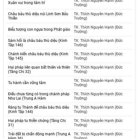
TK. Thích Nguyên Hạnh (Đức
Xuân vui trong tâm trí
Trường)
Châu báu thù diệu núi Linh Sơn Bửu
TK. Thích Nguyên Hạnh (Đức
Thiền
Trường)
TK. Thích Nguyên Hạnh (Đức
Biểu tượng con ngựa trong Phật giáo
Trường)
Sám hối là châu báu thù diệu (Kinh
TK. Thích Nguyên Hạnh (Đức
Tập 146)
Trường)
Chánh kiến châu báu thù diệu (Kinh
TK. Thích Nguyên Hạnh (Đức
Tập 145)
Trường)
Hai pháp liên quan bất thiện và thiện
TK. Thích Nguyên Hạnh (Đức
(Tăng Chi 32)
Trường)
TK. Thích Nguyên Hạnh (Đức
Tu hành cần vững tâm
Trường)
Điếu chưa từng có trong chánh pháp
TK. Thích Nguyên Hạnh (Đức
Như Lai (Trung A Hàm
Trường)
Ráng tu Thánh đế châu báu thù diệu
TK. Thích Nguyên Hạnh (Đức
(Kinh Tập 144)
Trường)
Hai pháp tu thiền chứng (Tăng Chi
TK. Thích Nguyên Hạnh (Đức
31)
Trường)
Trái đất bị chấn động mạnh (Trung A
TK. Thích Nguyên Hạnh (Đức
Hàm 36)
Trường)