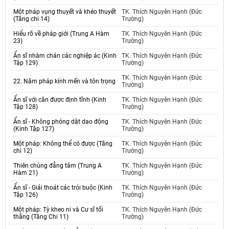
Một pháp vụng thuyết và khéo thuyết
TK. Thích Nguyên Hạnh (Đức
(Tăng chi 14)
Trường)
Hiểu rõ về pháp giới (Trung A Hàm
TK. Thích Nguyên Hạnh (Đức
23)
Trường)
Ẩn sĩ nhàm chán các nghiệp ác (Kinh
TK. Thích Nguyên Hạnh (Đức
Tập 129)
Trường)
TK. Thích Nguyên Hạnh (Đức
22. Năm pháp kính mến và tôn trọng
Trường)
Ẩn sĩ với căn được định tĩnh (Kinh
TK. Thích Nguyên Hạnh (Đức
Tập 128)
Trường)
Ẩn sĩ - Không phóng dật dao động
TK. Thích Nguyên Hạnh (Đức
(Kinh Tập 127)
Trường)
Một pháp: Không thể có được (Tăng
TK. Thích Nguyên Hạnh (Đức
chi 12)
Trường)
Thiên chúng đẳng tâm (Trung A
TK. Thích Nguyên Hạnh (Đức
Hàm 21)
Trường)
Ẩn sĩ - Giải thoát các trói buộc (Kinh
TK. Thích Nguyên Hạnh (Đức
Tập 126)
Trường)
Một pháp: Tỳ kheo ni và Cư sĩ tối
TK. Thích Nguyên Hạnh (Đức
thắng (Tăng Chi 11)
Trường)