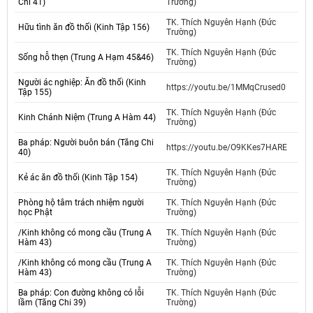
Chi 41)
Trường)
TK. Thích Nguyên Hạnh (Đức
Hữu tình ăn đồ thối (Kinh Tập 156)
Trường)
TK. Thích Nguyên Hạnh (Đức
Sống hỗ thẹn (Trung A Hạm 45&46)
Trường)
Người ác nghiệp: Ăn đồ thối (Kinh
https://youtu.be/1MMqCrused0
Tập 155)
TK. Thích Nguyên Hạnh (Đức
Kinh Chánh Niệm (Trung A Hàm 44)
Trường)
Ba pháp: Người buôn bán (Tăng Chi
https://youtu.be/O9KKes7HARE
40)
TK. Thích Nguyên Hạnh (Đức
Kẻ ác ăn đồ thối (Kinh Tập 154)
Trường)
Phòng hộ tâm trách nhiệm người
TK. Thích Nguyên Hạnh (Đức
học Phật
Trường)
/Kinh không có mong cầu (Trung A
TK. Thích Nguyên Hạnh (Đức
Hàm 43)
Trường)
/Kinh không có mong cầu (Trung A
TK. Thích Nguyên Hạnh (Đức
Hàm 43)
Trường)
Ba pháp: Con đường không có lỗi
TK. Thích Nguyên Hạnh (Đức
lầm (Tăng Chi 39)
Trường)