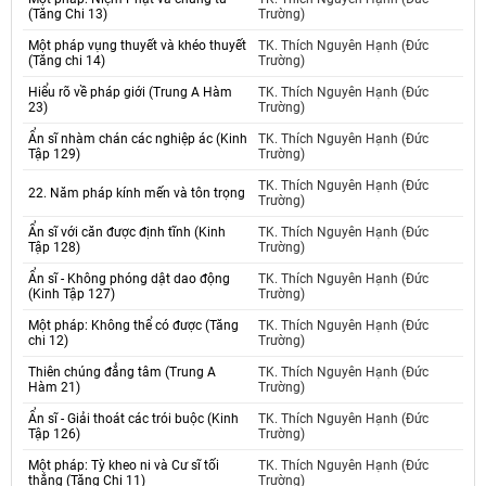
(Tăng Chi 13)
Trường)
Một pháp vụng thuyết và khéo thuyết
TK. Thích Nguyên Hạnh (Đức
(Tăng chi 14)
Trường)
Hiểu rõ về pháp giới (Trung A Hàm
TK. Thích Nguyên Hạnh (Đức
23)
Trường)
Ẩn sĩ nhàm chán các nghiệp ác (Kinh
TK. Thích Nguyên Hạnh (Đức
Tập 129)
Trường)
TK. Thích Nguyên Hạnh (Đức
22. Năm pháp kính mến và tôn trọng
Trường)
Ẩn sĩ với căn được định tĩnh (Kinh
TK. Thích Nguyên Hạnh (Đức
Tập 128)
Trường)
Ẩn sĩ - Không phóng dật dao động
TK. Thích Nguyên Hạnh (Đức
(Kinh Tập 127)
Trường)
Một pháp: Không thể có được (Tăng
TK. Thích Nguyên Hạnh (Đức
chi 12)
Trường)
Thiên chúng đẳng tâm (Trung A
TK. Thích Nguyên Hạnh (Đức
Hàm 21)
Trường)
Ẩn sĩ - Giải thoát các trói buộc (Kinh
TK. Thích Nguyên Hạnh (Đức
Tập 126)
Trường)
Một pháp: Tỳ kheo ni và Cư sĩ tối
TK. Thích Nguyên Hạnh (Đức
thắng (Tăng Chi 11)
Trường)