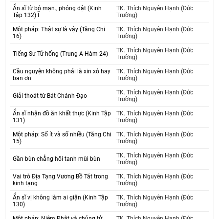
Ẩn sĩ từ bỏ mạn., phóng dật (Kinh
TK. Thích Nguyên Hạnh (Đức
Tập 132) Ĩ
Trường)
Một pháp: Thật sự là vậy (Tăng Chi
TK. Thích Nguyên Hạnh (Đức
16)
Trường)
TK. Thích Nguyên Hạnh (Đức
Tiếng Sư Tử hống (Trung A Hàm 24)
Trường)
Cầu nguyện không phải là xin xỏ hay
TK. Thích Nguyên Hạnh (Đức
ban ơn
Trường)
TK. Thích Nguyên Hạnh (Đức
Giải thoát từ Bát Chánh Đạo
Trường)
Ẩn sĩ nhận đồ ăn khất thực (Kinh Tập
TK. Thích Nguyên Hạnh (Đức
131)
Trường)
Một pháp: Số ít và số nhiều (Tăng Chi
TK. Thích Nguyên Hạnh (Đức
15)
Trường)
TK. Thích Nguyên Hạnh (Đức
Gần bùn chẳng hôi tanh mùi bùn
Trường)
Vai trò Địa Tạng Vương Bồ Tát trong
TK. Thích Nguyên Hạnh (Đức
kinh tạng
Trường)
Ẩn sĩ vị không làm ai giận (Kinh Tập
TK. Thích Nguyên Hạnh (Đức
130)
Trường)
Một pháp: Niệm Phật và chủng tử
TK. Thích Nguyên Hạnh (Đức