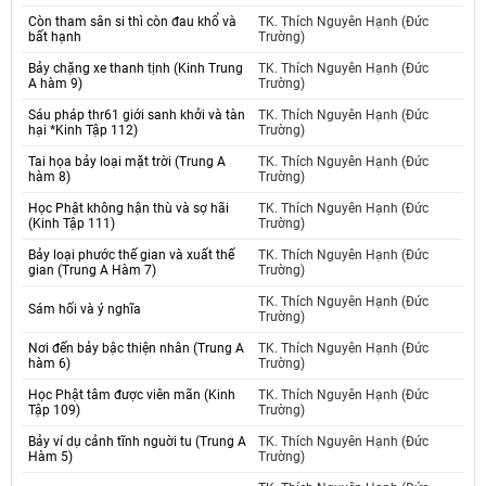
Còn tham sân si thì còn đau khổ và
TK. Thích Nguyên Hạnh (Đức
bất hạnh
Trường)
Bảy chặng xe thanh tịnh (Kinh Trung
TK. Thích Nguyên Hạnh (Đức
A hàm 9)
Trường)
Sáu pháp thr61 giới sanh khởi và tàn
TK. Thích Nguyên Hạnh (Đức
hại *Kinh Tập 112)
Trường)
Tai họa bảy loại mặt trời (Trung A
TK. Thích Nguyên Hạnh (Đức
hàm 8)
Trường)
Học Phật không hận thù và sợ hãi
TK. Thích Nguyên Hạnh (Đức
(Kinh Tập 111)
Trường)
Bảy loại phước thế gian và xuất thế
TK. Thích Nguyên Hạnh (Đức
gian (Trung A Hàm 7)
Trường)
TK. Thích Nguyên Hạnh (Đức
Sám hối và ý nghĩa
Trường)
Nơi đến bảy bậc thiện nhân (Trung A
TK. Thích Nguyên Hạnh (Đức
hàm 6)
Trường)
Học Phật tâm được viên mãn (Kinh
TK. Thích Nguyên Hạnh (Đức
Tập 109)
Trường)
Bảy ví dụ cảnh tĩnh nguời tu (Trung A
TK. Thích Nguyên Hạnh (Đức
Hàm 5)
Trường)