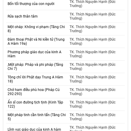
TK. Thích Nguyên Hạnh (Đức
Bốn tối thượng của con người
Trường)
TK. Thích Nguyên Hạnh (Đức
Rửa sạch thân tâm
Trường)
Một oháp: Không vi phạm (Tăng Chi
TK. Thích Nguyên Hạnh (Đức
8)
Trường)
Đàm thoại Phật và Ni kiền tử (Trung
TK. Thích Nguyên Hạnh (Đức
A Hàm 19a)
Trường)
Phương pháp giáo dục của kinh A
TK. Thích Nguyên Hạnh (Đức
Hàm
Trường)
,Một pháp: Pháp và phi pháp (Tăng
TK. Thích Nguyên Hạnh (Đức
Chi 7)
Trường)
Tông chỉ lời Phật dạy Trung A Hàm
TK. Thích Nguyên Hạnh (Đức
18)
Trường)
Chớ ham điều phù hoa (Pháp Cú
TK. Thích Nguyên Hạnh (Đức
292-293)
Trường)
Ẩn sĩ con đường tịch tịnh (Kinh Tập
TK. Thích Nguyên Hạnh (Đức
122)
Trường)
Một pháp tinh cần tinh tấn (Tăng Chi
TK. Thích Nguyên Hạnh (Đức
5)
Trường)
TK. Thích Nguyên Hạnh (Đức
Lĩnh vực giáo dục của kinh A hàm