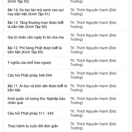
(Kinh Tập 92)
Trường)
Bài 14: Do tạo tác mà sanh cao quí
TK. Thích Nguyên Hạnh (Đức
hay bần tiện (Kinh Tập 91)
Trường)
Bài 13: Tăng thượng mạn được biết
TK. Thích Nguyên Hạnh (Đức
là bần tiện (Kinh Tập 90)
Trường)
TK. Thích Nguyên Hạnh (Đức
Gía trị nhân văn ngày tri ân cha mẹ
Trường)
Bài 12: Phỉ báng Phật được biết là
TK. Thích Nguyên Hạnh (Đức
bần tiện (Kinh Tập 89)
Trường)
TK. Thích Nguyên Hạnh (Đức
Ý nghĩa cứu khổ treo ngược
Trường)
TK. Thích Nguyên Hạnh (Đức
Câu hỏi Phật pháp 546-594
Trường)
Bài 11: Ái dục và bỏn sẻn được biết là
TK. Thích Nguyên Hạnh (Đức
bần tiện
Trường)
Kinh quán vô lượng thọ: Nghiệp báo
TK. Thích Nguyên Hạnh (Đức
nhân quả
Trường)
TK. Thích Nguyên Hạnh (Đức
Câu hỏi Phật pháp 511 - 545
Trường)
TK. Thích Nguyên Hạnh (Đức
Thực hành tu cuộc đời đơn giãn
Trường)