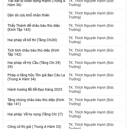
Trái đất bị chấn động mạnh (Trung A
TK. Thích Nguyên Hạnh (Đức
Hàm 36)
Trường)
TK. Thích Nguyên Hạnh (Đức
Dặn dò cứu khổ nhân thiên
Trường)
Thấy Thánh đế châu báu thù diệu
TK. Thích Nguyên Hạnh (Đức
(Kinh Tập 143)
Trường)
TK. Thích Nguyên Hạnh (Đức
Hai pháp về bố thí (Tăng Chi30)
Trường)
Tịch tịnh châu báu thù diệu (Kinh
TK. Thích Nguyên Hạnh (Đức
Tập 142)
Trường)
Hai pháp về Hy Cầu (Tăng Chi 29)
TK. Thích Nguyên Hạnh (Đức
29)
Trường)
Pháp vị tằng hữu Tôn giả Bạc Câu La
TK. Thích Nguyên Hạnh (Đức
(Trung A Hàm 34)
Trường)
TK. Thích Nguyên Hạnh (Đức
Hành hương Bồ Đề Đạo tràng 2025
Trường)
Tăng chúng châu báu thù diệu (Kinh
TK. Thích Nguyên Hạnh (Đức
tập 141)
Trường)
TK. Thích Nguyên Hạnh (Đức
Hai pháp: Về hy vọng (Tăng Chi 27)
Trường)
TK. Thích Nguyên Hạnh (Đức
Công cử thị giả ( Trung A Hàm 33)
Trường)