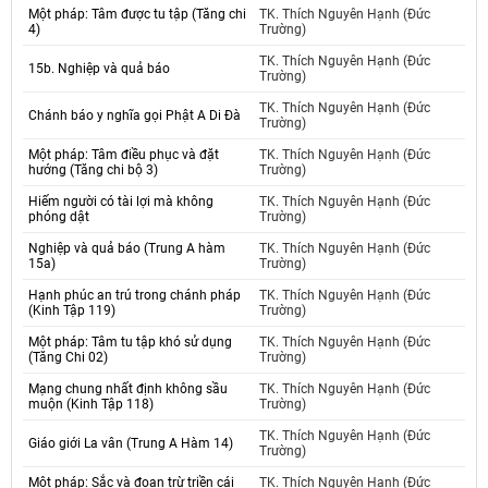
Một pháp: Tâm được tu tập (Tăng chi
TK. Thích Nguyên Hạnh (Đức
4)
Trường)
TK. Thích Nguyên Hạnh (Đức
15b. Nghiệp và quả báo
Trường)
TK. Thích Nguyên Hạnh (Đức
Chánh báo y nghĩa gọi Phật A Di Đà
Trường)
Một pháp: Tâm điều phục và đặt
TK. Thích Nguyên Hạnh (Đức
hướng (Tăng chi bộ 3)
Trường)
Hiếm người có tài lợi mà không
TK. Thích Nguyên Hạnh (Đức
phóng dật
Trường)
Nghiệp và quả báo (Trung A hàm
TK. Thích Nguyên Hạnh (Đức
15a)
Trường)
Hạnh phúc an trú trong chánh pháp
TK. Thích Nguyên Hạnh (Đức
(Kinh Tập 119)
Trường)
Một pháp: Tâm tu tập khó sử dụng
TK. Thích Nguyên Hạnh (Đức
(Tăng Chi 02)
Trường)
Mạng chung nhất định không sầu
TK. Thích Nguyên Hạnh (Đức
muộn (Kinh Tập 118)
Trường)
TK. Thích Nguyên Hạnh (Đức
Giáo giới La vân (Trung A Hàm 14)
Trường)
Một pháp: Sắc và đoạn trừ triền cái
TK. Thích Nguyên Hạnh (Đức