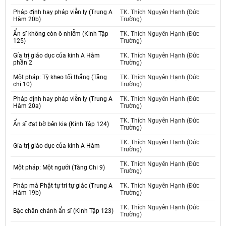
Pháp định hay pháp viễn ly (Trung A
TK. Thích Nguyên Hạnh (Đức
Hàm 20b)
Trường)
Ẩn sĩ không còn ô nhiễm (Kinh Tập
TK. Thích Nguyên Hạnh (Đức
125)
Trường)
Gía trị giáo dục của kinh A Hàm
TK. Thích Nguyên Hạnh (Đức
phần 2
Trường)
Một pháp: Tỳ kheo tối thắng (Tăng
TK. Thích Nguyên Hạnh (Đức
chi 10)
Trường)
Pháp định hay pháp viễn ly (Trung A
TK. Thích Nguyên Hạnh (Đức
Hàm 20a)
Trường)
TK. Thích Nguyên Hạnh (Đức
Ẩn sĩ đạt bờ bên kia (Kinh Tập 124)
Trường)
TK. Thích Nguyên Hạnh (Đức
Gía trị giáo dục của kinh A Hàm
Trường)
TK. Thích Nguyên Hạnh (Đức
Một pháp: Một ngưới (Tăng Chi 9)
Trường)
Pháp mà Phật tự tri tự giác (Trung A
TK. Thích Nguyên Hạnh (Đức
Hàm 19b)
Trường)
TK. Thích Nguyên Hạnh (Đức
Bậc chân chánh ẩn sĩ (Kinh Tập 123)
Trường)