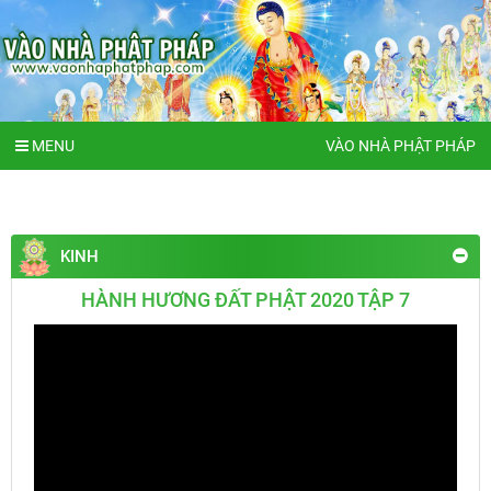
MENU
VÀO NHÀ PHẬT PHÁP
KINH
HÀNH HƯƠNG ĐẤT PHẬT 2020 TẬP 7