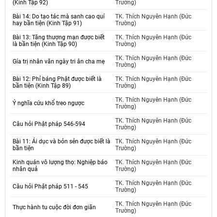
(Kinh Tập 92)
Trường)
Bài 14: Do tạo tác mà sanh cao quí
TK. Thích Nguyên Hạnh (Đức
hay bần tiện (Kinh Tập 91)
Trường)
Bài 13: Tăng thượng mạn được biết
TK. Thích Nguyên Hạnh (Đức
là bần tiện (Kinh Tập 90)
Trường)
TK. Thích Nguyên Hạnh (Đức
Gía trị nhân văn ngày tri ân cha mẹ
Trường)
Bài 12: Phỉ báng Phật được biết là
TK. Thích Nguyên Hạnh (Đức
bần tiện (Kinh Tập 89)
Trường)
TK. Thích Nguyên Hạnh (Đức
Ý nghĩa cứu khổ treo ngược
Trường)
TK. Thích Nguyên Hạnh (Đức
Câu hỏi Phật pháp 546-594
Trường)
Bài 11: Ái dục và bỏn sẻn được biết là
TK. Thích Nguyên Hạnh (Đức
bần tiện
Trường)
Kinh quán vô lượng thọ: Nghiệp báo
TK. Thích Nguyên Hạnh (Đức
nhân quả
Trường)
TK. Thích Nguyên Hạnh (Đức
Câu hỏi Phật pháp 511 - 545
Trường)
TK. Thích Nguyên Hạnh (Đức
Thực hành tu cuộc đời đơn giãn
Trường)