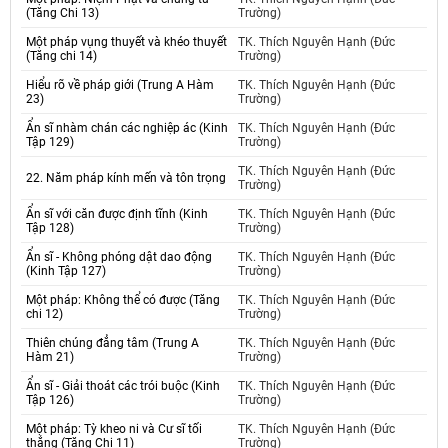
(Tăng Chi 13)
Trường)
Một pháp vụng thuyết và khéo thuyết
TK. Thích Nguyên Hạnh (Đức
(Tăng chi 14)
Trường)
Hiểu rõ về pháp giới (Trung A Hàm
TK. Thích Nguyên Hạnh (Đức
23)
Trường)
Ẩn sĩ nhàm chán các nghiệp ác (Kinh
TK. Thích Nguyên Hạnh (Đức
Tập 129)
Trường)
TK. Thích Nguyên Hạnh (Đức
22. Năm pháp kính mến và tôn trọng
Trường)
Ẩn sĩ với căn được định tĩnh (Kinh
TK. Thích Nguyên Hạnh (Đức
Tập 128)
Trường)
Ẩn sĩ - Không phóng dật dao động
TK. Thích Nguyên Hạnh (Đức
(Kinh Tập 127)
Trường)
Một pháp: Không thể có được (Tăng
TK. Thích Nguyên Hạnh (Đức
chi 12)
Trường)
Thiên chúng đẳng tâm (Trung A
TK. Thích Nguyên Hạnh (Đức
Hàm 21)
Trường)
Ẩn sĩ - Giải thoát các trói buộc (Kinh
TK. Thích Nguyên Hạnh (Đức
Tập 126)
Trường)
Một pháp: Tỳ kheo ni và Cư sĩ tối
TK. Thích Nguyên Hạnh (Đức
thắng (Tăng Chi 11)
Trường)