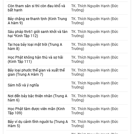
Còn tham sân si thì còn đau khổ và
TK. Thích Nguyên Hạnh (Đức
bất hạnh
Trường)
Bảy chặng xe thanh tịnh (Kinh Trung
TK. Thích Nguyên Hạnh (Đức
A hàm 9)
Trường)
Sáu pháp thr61 giới sanh khởi và tàn
TK. Thích Nguyên Hạnh (Đức
hại *Kinh Tập 112)
Trường)
Tai họa bảy loại mặt trời (Trung A
TK. Thích Nguyên Hạnh (Đức
hàm 8)
Trường)
Học Phật không hận thù và sợ hãi
TK. Thích Nguyên Hạnh (Đức
(Kinh Tập 111)
Trường)
Bảy loại phước thế gian và xuất thế
TK. Thích Nguyên Hạnh (Đức
gian (Trung A Hàm 7)
Trường)
TK. Thích Nguyên Hạnh (Đức
Sám hối và ý nghĩa
Trường)
Nơi đến bảy bậc thiện nhân (Trung A
TK. Thích Nguyên Hạnh (Đức
hàm 6)
Trường)
Học Phật tâm được viên mãn (Kinh
TK. Thích Nguyên Hạnh (Đức
Tập 109)
Trường)
Bảy ví dụ cảnh tĩnh nguời tu (Trung A
TK. Thích Nguyên Hạnh (Đức
Hàm 5)
Trường)