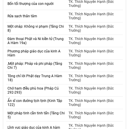
TK. Thích Nguyên Hạnh (Đức
Bốn tối thượng của con người
Trường)
TK. Thích Nguyên Hạnh (Đức
Rửa sạch thân tâm
Trường)
Một oháp: Không vi phạm (Tăng Chi
TK. Thích Nguyên Hạnh (Đức
8)
Trường)
Đàm thoại Phật và Ni kiền tử (Trung
TK. Thích Nguyên Hạnh (Đức
A Hàm 19a)
Trường)
Phương pháp giáo dục của kinh A
TK. Thích Nguyên Hạnh (Đức
Hàm
Trường)
,Một pháp: Pháp và phi pháp (Tăng
TK. Thích Nguyên Hạnh (Đức
Chi 7)
Trường)
Tông chỉ lời Phật dạy Trung A Hàm
TK. Thích Nguyên Hạnh (Đức
18)
Trường)
Chớ ham điều phù hoa (Pháp Cú
TK. Thích Nguyên Hạnh (Đức
292-293)
Trường)
Ẩn sĩ con đường tịch tịnh (Kinh Tập
TK. Thích Nguyên Hạnh (Đức
122)
Trường)
Một pháp tinh cần tinh tấn (Tăng Chi
TK. Thích Nguyên Hạnh (Đức
5)
Trường)
TK. Thích Nguyên Hạnh (Đức
Lĩnh vực giáo dục của kinh A hàm