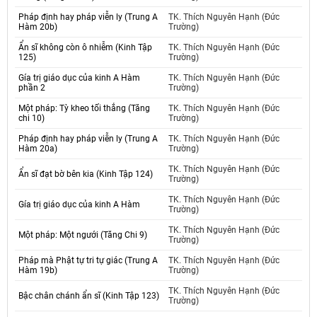
Pháp định hay pháp viễn ly (Trung A
TK. Thích Nguyên Hạnh (Đức
Hàm 20b)
Trường)
Ẩn sĩ không còn ô nhiễm (Kinh Tập
TK. Thích Nguyên Hạnh (Đức
125)
Trường)
Gía trị giáo dục của kinh A Hàm
TK. Thích Nguyên Hạnh (Đức
phần 2
Trường)
Một pháp: Tỳ kheo tối thắng (Tăng
TK. Thích Nguyên Hạnh (Đức
chi 10)
Trường)
Pháp định hay pháp viễn ly (Trung A
TK. Thích Nguyên Hạnh (Đức
Hàm 20a)
Trường)
TK. Thích Nguyên Hạnh (Đức
Ẩn sĩ đạt bờ bên kia (Kinh Tập 124)
Trường)
TK. Thích Nguyên Hạnh (Đức
Gía trị giáo dục của kinh A Hàm
Trường)
TK. Thích Nguyên Hạnh (Đức
Một pháp: Một ngưới (Tăng Chi 9)
Trường)
Pháp mà Phật tự tri tự giác (Trung A
TK. Thích Nguyên Hạnh (Đức
Hàm 19b)
Trường)
TK. Thích Nguyên Hạnh (Đức
Bậc chân chánh ẩn sĩ (Kinh Tập 123)
Trường)