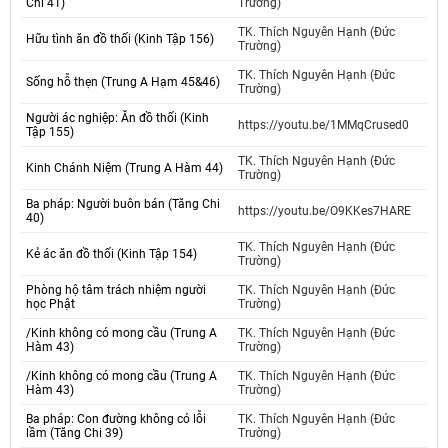
Chi 41)
Trường)
TK. Thích Nguyên Hạnh (Đức
Hữu tình ăn đồ thối (Kinh Tập 156)
Trường)
TK. Thích Nguyên Hạnh (Đức
Sống hỗ thẹn (Trung A Hạm 45&46)
Trường)
Người ác nghiệp: Ăn đồ thối (Kinh
https://youtu.be/1MMqCrused0
Tập 155)
TK. Thích Nguyên Hạnh (Đức
Kinh Chánh Niệm (Trung A Hàm 44)
Trường)
Ba pháp: Người buôn bán (Tăng Chi
https://youtu.be/O9KKes7HARE
40)
TK. Thích Nguyên Hạnh (Đức
Kẻ ác ăn đồ thối (Kinh Tập 154)
Trường)
Phòng hộ tâm trách nhiệm người
TK. Thích Nguyên Hạnh (Đức
học Phật
Trường)
/Kinh không có mong cầu (Trung A
TK. Thích Nguyên Hạnh (Đức
Hàm 43)
Trường)
/Kinh không có mong cầu (Trung A
TK. Thích Nguyên Hạnh (Đức
Hàm 43)
Trường)
Ba pháp: Con đường không có lỗi
TK. Thích Nguyên Hạnh (Đức
lầm (Tăng Chi 39)
Trường)