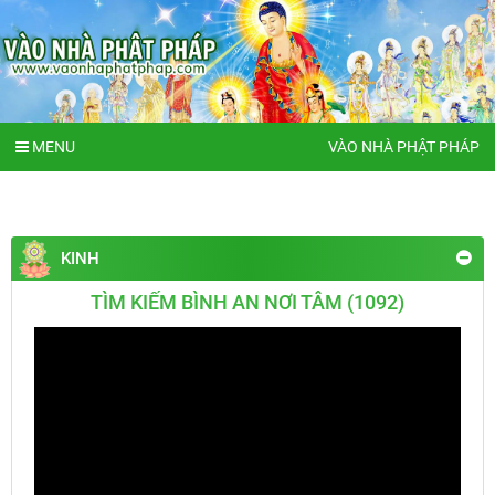
MENU
VÀO NHÀ PHẬT PHÁP
KINH
TÌM KIẾM BÌNH AN NƠI TÂM (1092)