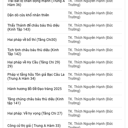
Trái đất bị chấn động mạnh (Trung A
TK. Thích Nguyên Hạnh (Đức
Hàm 36)
Trường)
TK. Thích Nguyên Hạnh (Đức
Dặn dò cứu khổ nhân thiên
Trường)
Thấy Thánh đế châu báu thù diệu
TK. Thích Nguyên Hạnh (Đức
(Kinh Tập 143)
Trường)
TK. Thích Nguyên Hạnh (Đức
Hai pháp về bố thí (Tăng Chi30)
Trường)
Tịch tịnh châu báu thù diệu (Kinh
TK. Thích Nguyên Hạnh (Đức
Tập 142)
Trường)
Hai pháp về Hy Cầu (Tăng Chi 29)
TK. Thích Nguyên Hạnh (Đức
29)
Trường)
Pháp vị tằng hữu Tôn giả Bạc Câu La
TK. Thích Nguyên Hạnh (Đức
(Trung A Hàm 34)
Trường)
TK. Thích Nguyên Hạnh (Đức
Hành hương Bồ Đề Đạo tràng 2025
Trường)
Tăng chúng châu báu thù diệu (Kinh
TK. Thích Nguyên Hạnh (Đức
tập 141)
Trường)
TK. Thích Nguyên Hạnh (Đức
Hai pháp: Về hy vọng (Tăng Chi 27)
Trường)
TK. Thích Nguyên Hạnh (Đức
Công cử thị giả ( Trung A Hàm 33)
Trường)