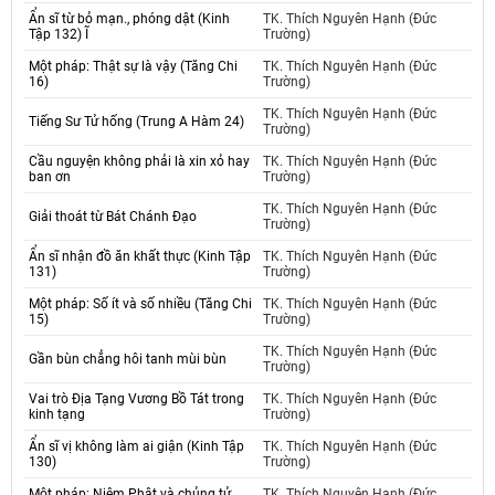
Ẩn sĩ từ bỏ mạn., phóng dật (Kinh
TK. Thích Nguyên Hạnh (Đức
Tập 132) Ĩ
Trường)
Một pháp: Thật sự là vậy (Tăng Chi
TK. Thích Nguyên Hạnh (Đức
16)
Trường)
TK. Thích Nguyên Hạnh (Đức
Tiếng Sư Tử hống (Trung A Hàm 24)
Trường)
Cầu nguyện không phải là xin xỏ hay
TK. Thích Nguyên Hạnh (Đức
ban ơn
Trường)
TK. Thích Nguyên Hạnh (Đức
Giải thoát từ Bát Chánh Đạo
Trường)
Ẩn sĩ nhận đồ ăn khất thực (Kinh Tập
TK. Thích Nguyên Hạnh (Đức
131)
Trường)
Một pháp: Số ít và số nhiều (Tăng Chi
TK. Thích Nguyên Hạnh (Đức
15)
Trường)
TK. Thích Nguyên Hạnh (Đức
Gần bùn chẳng hôi tanh mùi bùn
Trường)
Vai trò Địa Tạng Vương Bồ Tát trong
TK. Thích Nguyên Hạnh (Đức
kinh tạng
Trường)
Ẩn sĩ vị không làm ai giận (Kinh Tập
TK. Thích Nguyên Hạnh (Đức
130)
Trường)
Một pháp: Niệm Phật và chủng tử
TK. Thích Nguyên Hạnh (Đức