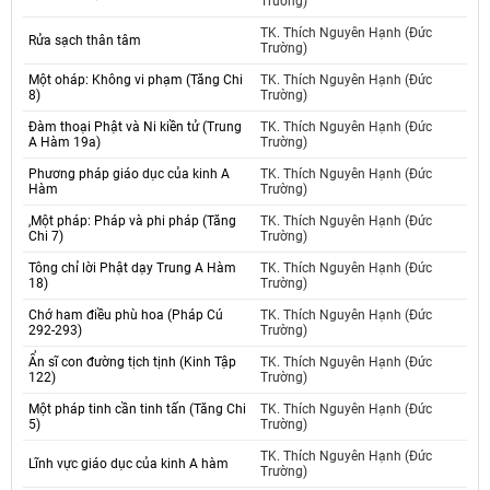
Trường)
TK. Thích Nguyên Hạnh (Đức
Rửa sạch thân tâm
Trường)
Một oháp: Không vi phạm (Tăng Chi
TK. Thích Nguyên Hạnh (Đức
8)
Trường)
Đàm thoại Phật và Ni kiền tử (Trung
TK. Thích Nguyên Hạnh (Đức
A Hàm 19a)
Trường)
Phương pháp giáo dục của kinh A
TK. Thích Nguyên Hạnh (Đức
Hàm
Trường)
,Một pháp: Pháp và phi pháp (Tăng
TK. Thích Nguyên Hạnh (Đức
Chi 7)
Trường)
Tông chỉ lời Phật dạy Trung A Hàm
TK. Thích Nguyên Hạnh (Đức
18)
Trường)
Chớ ham điều phù hoa (Pháp Cú
TK. Thích Nguyên Hạnh (Đức
292-293)
Trường)
Ẩn sĩ con đường tịch tịnh (Kinh Tập
TK. Thích Nguyên Hạnh (Đức
122)
Trường)
Một pháp tinh cần tinh tấn (Tăng Chi
TK. Thích Nguyên Hạnh (Đức
5)
Trường)
TK. Thích Nguyên Hạnh (Đức
Lĩnh vực giáo dục của kinh A hàm
Trường)