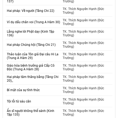
137)
Trường)
TK. Thích Nguyên Hạnh (Đức
Hai pháp: Về người (Tăng Chi 22)
Trường)
TK. Thích Nguyên Hạnh (Đức
Ví dụ dấu chân voi (Trung A Hàm 30)
Trường)
Lắng nghe lời Phật dạy (Kinh Tập
TK. Thích Nguyên Hạnh (Đức
136)
Trường)
TK. Thích Nguyên Hạnh (Đức
Hai pháp Chúng hội (Tăng Chi 21)
Trường)
Thảo luận của Tôn giả Đại câu Hi La
TK. Thích Nguyên Hạnh (Đức
(Trung A Hàm 29)
Trường)
Giáo hóa bệnh trưởng giả Cấp Cô
TK. Thích Nguyên Hạnh (Đức
Độc (Trung A Hàm 28)
Trường)
Hai pháp tâm thăng bằng (Tăng Chi
TK. Thích Nguyên Hạnh (Đức
20)_
Trường)
TK. Thích Nguyên Hạnh (Đức
Bí mật của sự tỉnh thức
Trường)
TK. Thích Nguyên Hạnh (Đức
Tội lỗi từ sáu căn
Trường)
Ẩn sĩ người không thể sánh (Kinh
TK. Thích Nguyên Hạnh (Đức
Tập 135)
Trường)