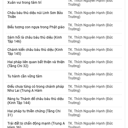
TK. Thích Nguyên Hạnh (Đức
Xuân vui trong tâm trí
Trường)
Châu báu thù diệu núi Linh Sơn Bửu
TK. Thích Nguyên Hạnh (Đức
Thiền
Trường)
TK. Thích Nguyên Hạnh (Đức
Biểu tượng con ngựa trong Phật giáo
Trường)
Sám hối là châu báu thù diệu (Kinh
TK. Thích Nguyên Hạnh (Đức
Tập 146)
Trường)
Chánh kiến châu báu thù diệu (Kinh
TK. Thích Nguyên Hạnh (Đức
Tập 145)
Trường)
Hai pháp liên quan bất thiện và thiện
TK. Thích Nguyên Hạnh (Đức
(Tăng Chi 32)
Trường)
TK. Thích Nguyên Hạnh (Đức
Tu hành cần vững tâm
Trường)
Điếu chưa từng có trong chánh pháp
TK. Thích Nguyên Hạnh (Đức
Như Lai (Trung A Hàm
Trường)
Ráng tu Thánh đế châu báu thù diệu
TK. Thích Nguyên Hạnh (Đức
(Kinh Tập 144)
Trường)
Hai pháp tu thiền chứng (Tăng Chi
TK. Thích Nguyên Hạnh (Đức
31)
Trường)
Trái đất bị chấn động mạnh (Trung A
TK. Thích Nguyên Hạnh (Đức
Hàm 36)
Trường)