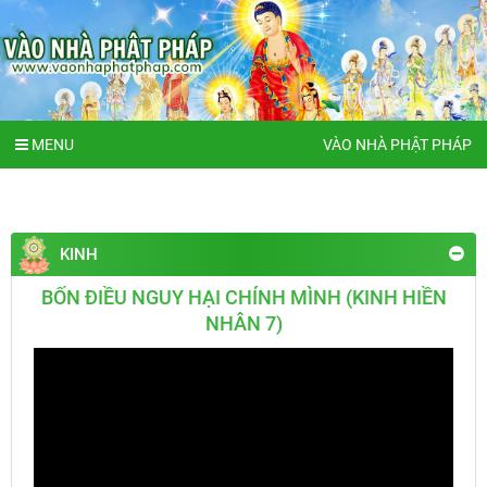
MENU
VÀO NHÀ PHẬT PHÁP
KINH
BỐN ĐIỀU NGUY HẠI CHÍNH MÌNH (KINH HIỀN
NHÂN 7)