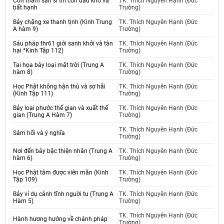
Còn tham sân si thì còn đau khổ và
TK. Thích Nguyên Hạnh (Đức
bất hạnh
Trường)
Bảy chặng xe thanh tịnh (Kinh Trung
TK. Thích Nguyên Hạnh (Đức
A hàm 9)
Trường)
Sáu pháp thr61 giới sanh khởi và tàn
TK. Thích Nguyên Hạnh (Đức
hại *Kinh Tập 112)
Trường)
Tai họa bảy loại mặt trời (Trung A
TK. Thích Nguyên Hạnh (Đức
hàm 8)
Trường)
Học Phật không hận thù và sợ hãi
TK. Thích Nguyên Hạnh (Đức
(Kinh Tập 111)
Trường)
Bảy loại phước thế gian và xuất thế
TK. Thích Nguyên Hạnh (Đức
gian (Trung A Hàm 7)
Trường)
TK. Thích Nguyên Hạnh (Đức
Sám hối và ý nghĩa
Trường)
Nơi đến bảy bậc thiện nhân (Trung A
TK. Thích Nguyên Hạnh (Đức
hàm 6)
Trường)
Học Phật tâm được viên mãn (Kinh
TK. Thích Nguyên Hạnh (Đức
Tập 109)
Trường)
Bảy ví dụ cảnh tĩnh nguời tu (Trung A
TK. Thích Nguyên Hạnh (Đức
Hàm 5)
Trường)
TK. Thích Nguyên Hạnh (Đức
Hành hương hướng về chánh pháp
Trường)