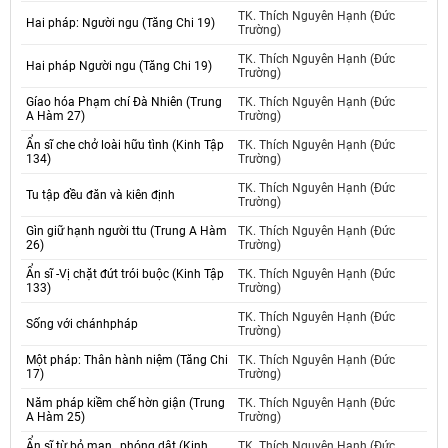
TK. Thích Nguyên Hạnh (Đức
Hai pháp: Người ngu (Tăng Chi 19)
Trường)
TK. Thích Nguyên Hạnh (Đức
Hai pháp Người ngu (Tăng Chi 19)
Trường)
Gíao hóa Phạm chí Đà Nhiên (Trung
TK. Thích Nguyên Hạnh (Đức
A Hàm 27)
Trường)
Ẩn sĩ che chở loài hữu tình (Kinh Tập
TK. Thích Nguyên Hạnh (Đức
134)
Trường)
TK. Thích Nguyên Hạnh (Đức
Tu tập đều đăn và kiên định
Trường)
Gìn giữ hạnh người ttu (Trung A Hàm
TK. Thích Nguyên Hạnh (Đức
26)
Trường)
Ẩn sĩ -Vị chặt đứt trói buộc (Kinh Tập
TK. Thích Nguyên Hạnh (Đức
133)
Trường)
TK. Thích Nguyên Hạnh (Đức
Sống với chánhpháp
Trường)
Một pháp: Thân hành niệm (Tăng Chi
TK. Thích Nguyên Hạnh (Đức
17)
Trường)
Năm pháp kiềm chế hờn giận (Trung
TK. Thích Nguyên Hạnh (Đức
A Hàm 25)
Trường)
Ẩn sĩ từ bỏ mạn., phóng dật (Kinh
TK. Thích Nguyên Hạnh (Đức