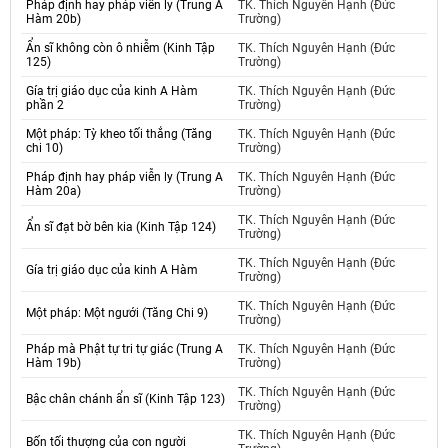
Pháp định hay pháp viễn ly (Trung A
TK. Thích Nguyên Hạnh (Đức
Hàm 20b)
Trường)
Ẩn sĩ không còn ô nhiễm (Kinh Tập
TK. Thích Nguyên Hạnh (Đức
125)
Trường)
Gía trị giáo dục của kinh A Hàm
TK. Thích Nguyên Hạnh (Đức
phần 2
Trường)
Một pháp: Tỳ kheo tối thắng (Tăng
TK. Thích Nguyên Hạnh (Đức
chi 10)
Trường)
Pháp định hay pháp viễn ly (Trung A
TK. Thích Nguyên Hạnh (Đức
Hàm 20a)
Trường)
TK. Thích Nguyên Hạnh (Đức
Ẩn sĩ đạt bờ bên kia (Kinh Tập 124)
Trường)
TK. Thích Nguyên Hạnh (Đức
Gía trị giáo dục của kinh A Hàm
Trường)
TK. Thích Nguyên Hạnh (Đức
Một pháp: Một ngưới (Tăng Chi 9)
Trường)
Pháp mà Phật tự tri tự giác (Trung A
TK. Thích Nguyên Hạnh (Đức
Hàm 19b)
Trường)
TK. Thích Nguyên Hạnh (Đức
Bậc chân chánh ẩn sĩ (Kinh Tập 123)
Trường)
TK. Thích Nguyên Hạnh (Đức
Bốn tối thượng của con người