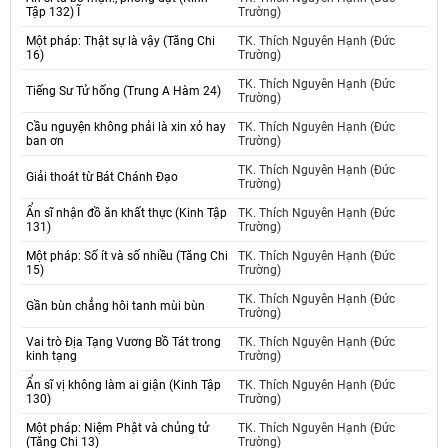
Tập 132) Ĩ
Trường)
Một pháp: Thật sự là vậy (Tăng Chi
TK. Thích Nguyên Hạnh (Đức
16)
Trường)
TK. Thích Nguyên Hạnh (Đức
Tiếng Sư Tử hống (Trung A Hàm 24)
Trường)
Cầu nguyện không phải là xin xỏ hay
TK. Thích Nguyên Hạnh (Đức
ban ơn
Trường)
TK. Thích Nguyên Hạnh (Đức
Giải thoát từ Bát Chánh Đạo
Trường)
Ẩn sĩ nhận đồ ăn khất thực (Kinh Tập
TK. Thích Nguyên Hạnh (Đức
131)
Trường)
Một pháp: Số ít và số nhiều (Tăng Chi
TK. Thích Nguyên Hạnh (Đức
15)
Trường)
TK. Thích Nguyên Hạnh (Đức
Gần bùn chẳng hôi tanh mùi bùn
Trường)
Vai trò Địa Tạng Vương Bồ Tát trong
TK. Thích Nguyên Hạnh (Đức
kinh tạng
Trường)
Ẩn sĩ vị không làm ai giận (Kinh Tập
TK. Thích Nguyên Hạnh (Đức
130)
Trường)
Một pháp: Niệm Phật và chủng tử
TK. Thích Nguyên Hạnh (Đức
(Tăng Chi 13)
Trường)