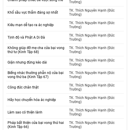
Chánh pháp chiếc bè vượt sông mê
Trường)
TK. Thích Nguyên Hạnh (Đức
Khổ sầu vực thẳm đáng sợ nhất
Trường)
TK. Thích Nguyên Hạnh (Đức
Kiêu mạn dễ tạo ra ác nghiệp
Trường)
TK. Thích Nguyên Hạnh (Đức
Tịnh độ và Phật A Di Đà
Trường)
Không giúp đỡ mẹ cha cửa bại vong
TK. Thích Nguyên Hạnh (Đức
thứ tư (Kinh Tập 68)
Trường)
TK. Thích Nguyên Hạnh (Đức
Giận nhưng đừng kéo dài
Trường)
Biếng nhác thường phẫn nộ cửa bại
TK. Thích Nguyên Hạnh (Đức
vong thứ ba (Kinh Tập 67)
Trường)
TK. Thích Nguyên Hạnh (Đức
Công đức chân thật
Trường)
TK. Thích Nguyên Hạnh (Đức
Hãy học chuyển hóa ác nghiệp
Trường)
TK. Thích Nguyên Hạnh (Đức
Làm sao có thiện lành
Trường)
Pháp bất thiện cửa bại vong thứ hai
TK. Thích Nguyên Hạnh (Đức
(Kinh Tập 66)
Trường)