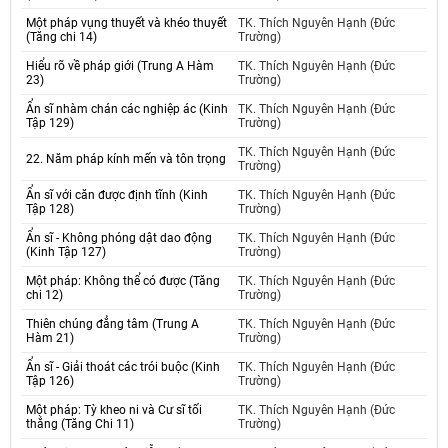
Một pháp vụng thuyết và khéo thuyết
TK. Thích Nguyên Hạnh (Đức
(Tăng chi 14)
Trường)
Hiểu rõ về pháp giới (Trung A Hàm
TK. Thích Nguyên Hạnh (Đức
23)
Trường)
Ẩn sĩ nhàm chán các nghiệp ác (Kinh
TK. Thích Nguyên Hạnh (Đức
Tập 129)
Trường)
TK. Thích Nguyên Hạnh (Đức
22. Năm pháp kính mến và tôn trọng
Trường)
Ẩn sĩ với căn được định tĩnh (Kinh
TK. Thích Nguyên Hạnh (Đức
Tập 128)
Trường)
Ẩn sĩ - Không phóng dật dao động
TK. Thích Nguyên Hạnh (Đức
(Kinh Tập 127)
Trường)
Một pháp: Không thể có được (Tăng
TK. Thích Nguyên Hạnh (Đức
chi 12)
Trường)
Thiên chúng đẳng tâm (Trung A
TK. Thích Nguyên Hạnh (Đức
Hàm 21)
Trường)
Ẩn sĩ - Giải thoát các trói buộc (Kinh
TK. Thích Nguyên Hạnh (Đức
Tập 126)
Trường)
Một pháp: Tỳ kheo ni và Cư sĩ tối
TK. Thích Nguyên Hạnh (Đức
thắng (Tăng Chi 11)
Trường)