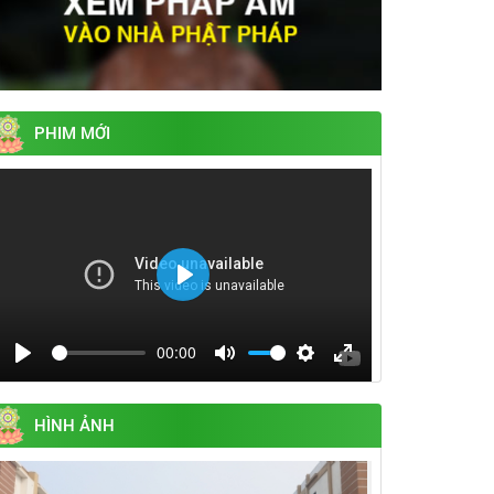
PHIM MỚI
Play
00:00
Play
Mute
Settings
Enter
fullscreen
HÌNH ẢNH