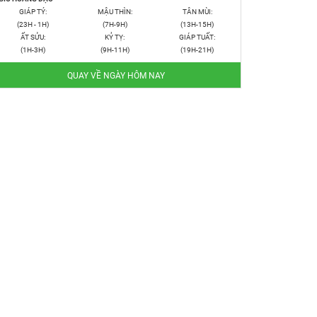
GIÁP TÝ:
MẬU THÌN:
TÂN MÙI:
(23H - 1H)
(7H-9H)
(13H-15H)
ẤT SỬU:
KỶ TỴ:
GIÁP TUẤT:
(1H-3H)
(9H-11H)
(19H-21H)
QUAY VỀ NGÀY HÔM NAY