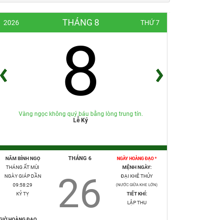
THÁNG 8
2026
THỨ 7
8
Vàng ngọc không quý báu bằng lòng trung tín.
Lễ Ký
THÁNG 6
NĂM BÍNH NGỌ
NGÀY HOÀNG ĐẠO *
THÁNG ẤT MÙI
MỆNH NGÀY:
26
NGÀY GIÁP DẦN
ĐẠI KHÊ THỦY
09:58:30
(NƯỚC GIỮA KHE LỚN)
KỶ TỴ
TIẾT KHÍ:
LẬP THU
GIỜ HOÀNG ĐẠO