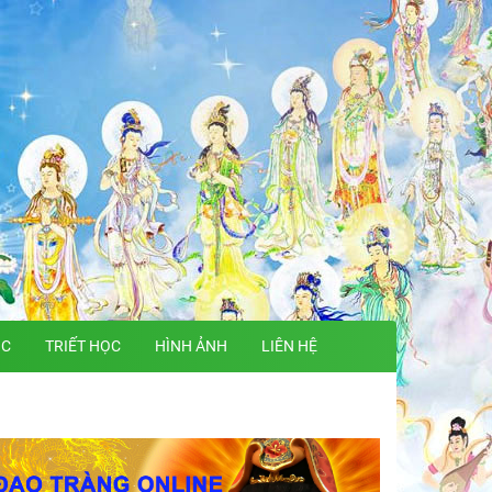
ỌC
TRIẾT HỌC
HÌNH ẢNH
LIÊN HỆ