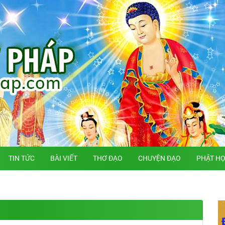
TIN TỨC
BÀI VIẾT
THƠ ĐẠO
CHUYỆN ĐẠO
PHẬT H