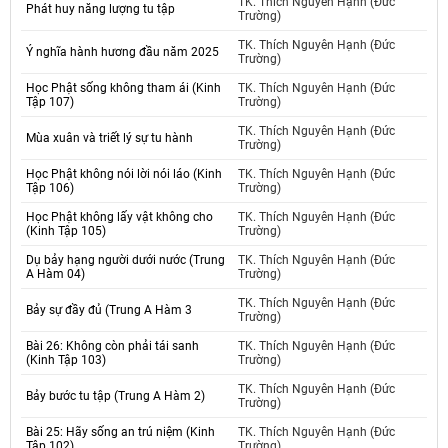
TK. Thích Nguyên Hạnh (Đức
Phát huy năng lượng tu tập
Trường)
TK. Thích Nguyên Hạnh (Đức
Ý nghĩa hành hương đầu năm 2025
Trường)
Học Phật sống không tham ái (Kinh
TK. Thích Nguyên Hạnh (Đức
Tập 107)
Trường)
TK. Thích Nguyên Hạnh (Đức
Mùa xuân và triết lý sự tu hành
Trường)
Học Phật không nói lời nói láo (Kinh
TK. Thích Nguyên Hạnh (Đức
Tập 106)
Trường)
Học Phật không lấy vật không cho
TK. Thích Nguyên Hạnh (Đức
(Kinh Tập 105)
Trường)
Dụ bảy hạng người dưới nước (Trung
TK. Thích Nguyên Hạnh (Đức
A Hàm 04)
Trường)
TK. Thích Nguyên Hạnh (Đức
Bảy sự đầy đủ (Trung A Hàm 3
Trường)
Bài 26: Không còn phải tái sanh
TK. Thích Nguyên Hạnh (Đức
(Kinh Tập 103)
Trường)
TK. Thích Nguyên Hạnh (Đức
Bảy bước tu tập (Trung A Hàm 2)
Trường)
Bài 25: Hãy sống an trú niệm (Kinh
TK. Thích Nguyên Hạnh (Đức
Tập 102)
Trường)