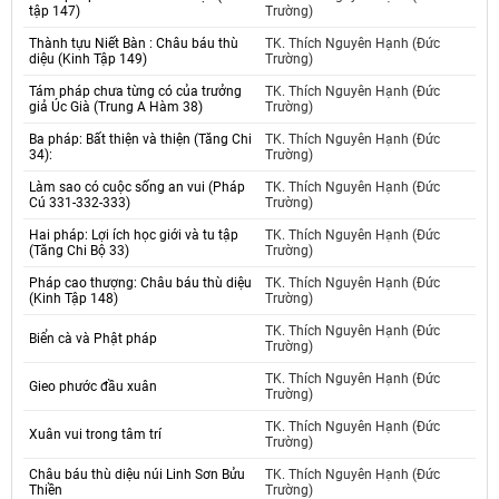
tập 147)
Trường)
Thành tựu Niết Bàn : Châu báu thù
TK. Thích Nguyên Hạnh (Đức
diệu (Kinh Tập 149)
Trường)
Tám pháp chưa từng có của trưởng
TK. Thích Nguyên Hạnh (Đức
giả Úc Già (Trung A Hàm 38)
Trường)
Ba pháp: Bất thiện và thiện (Tăng Chi
TK. Thích Nguyên Hạnh (Đức
34):
Trường)
Làm sao có cuộc sống an vui (Pháp
TK. Thích Nguyên Hạnh (Đức
Cú 331-332-333)
Trường)
Hai pháp: Lợi ích học giới và tu tập
TK. Thích Nguyên Hạnh (Đức
(Tăng Chi Bộ 33)
Trường)
Pháp cao thượng: Châu báu thù diệu
TK. Thích Nguyên Hạnh (Đức
(Kinh Tập 148)
Trường)
TK. Thích Nguyên Hạnh (Đức
Biển cà và Phật pháp
Trường)
TK. Thích Nguyên Hạnh (Đức
Gieo phước đầu xuân
Trường)
TK. Thích Nguyên Hạnh (Đức
Xuân vui trong tâm trí
Trường)
Châu báu thù diệu núi Linh Sơn Bửu
TK. Thích Nguyên Hạnh (Đức
Thiền
Trường)