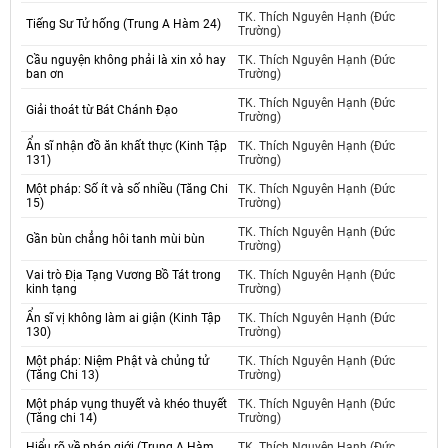
TK. Thích Nguyên Hạnh (Đức
Tiếng Sư Tử hống (Trung A Hàm 24)
Trường)
Cầu nguyện không phải là xin xỏ hay
TK. Thích Nguyên Hạnh (Đức
ban ơn
Trường)
TK. Thích Nguyên Hạnh (Đức
Giải thoát từ Bát Chánh Đạo
Trường)
Ẩn sĩ nhận đồ ăn khất thực (Kinh Tập
TK. Thích Nguyên Hạnh (Đức
131)
Trường)
Một pháp: Số ít và số nhiều (Tăng Chi
TK. Thích Nguyên Hạnh (Đức
15)
Trường)
TK. Thích Nguyên Hạnh (Đức
Gần bùn chẳng hôi tanh mùi bùn
Trường)
Vai trò Địa Tạng Vương Bồ Tát trong
TK. Thích Nguyên Hạnh (Đức
kinh tạng
Trường)
Ẩn sĩ vị không làm ai giận (Kinh Tập
TK. Thích Nguyên Hạnh (Đức
130)
Trường)
Một pháp: Niệm Phật và chủng tử
TK. Thích Nguyên Hạnh (Đức
(Tăng Chi 13)
Trường)
Một pháp vụng thuyết và khéo thuyết
TK. Thích Nguyên Hạnh (Đức
(Tăng chi 14)
Trường)
Hiểu rõ về pháp giới (Trung A Hàm
TK. Thích Nguyên Hạnh (Đức