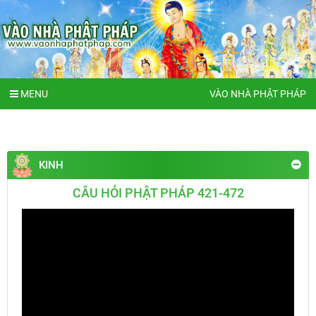
MENU
VÀO NHÀ PHẬT PHÁP
KINH
CÂU HỎI PHẬT PHÁP 421-472