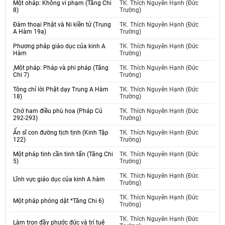
Một oháp: Không vi phạm (Tăng Chi
TK. Thích Nguyên Hạnh (Đức
8)
Trường)
Đàm thoại Phật và Ni kiền tử (Trung
TK. Thích Nguyên Hạnh (Đức
A Hàm 19a)
Trường)
Phương pháp giáo dục của kinh A
TK. Thích Nguyên Hạnh (Đức
Hàm
Trường)
,Một pháp: Pháp và phi pháp (Tăng
TK. Thích Nguyên Hạnh (Đức
Chi 7)
Trường)
Tông chỉ lời Phật dạy Trung A Hàm
TK. Thích Nguyên Hạnh (Đức
18)
Trường)
Chớ ham điều phù hoa (Pháp Cú
TK. Thích Nguyên Hạnh (Đức
292-293)
Trường)
Ẩn sĩ con đường tịch tịnh (Kinh Tập
TK. Thích Nguyên Hạnh (Đức
122)
Trường)
Một pháp tinh cần tinh tấn (Tăng Chi
TK. Thích Nguyên Hạnh (Đức
5)
Trường)
TK. Thích Nguyên Hạnh (Đức
Lĩnh vực giáo dục của kinh A hàm
Trường)
TK. Thích Nguyên Hạnh (Đức
Một pháp phóng dật *Tăng Chi 6)
Trường)
TK. Thích Nguyên Hạnh (Đức
Làm trọn đầy phước đức và trí tuệ