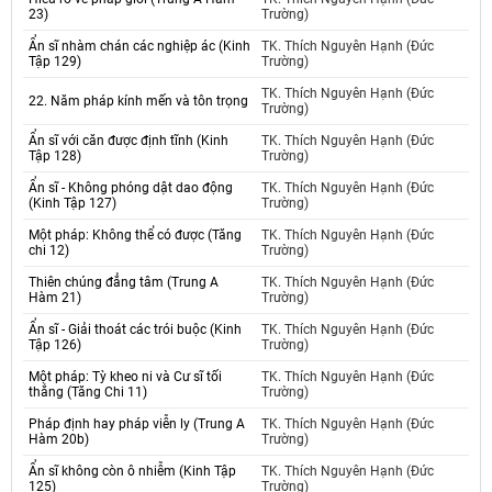
23)
Trường)
Ẩn sĩ nhàm chán các nghiệp ác (Kinh
TK. Thích Nguyên Hạnh (Đức
Tập 129)
Trường)
TK. Thích Nguyên Hạnh (Đức
22. Năm pháp kính mến và tôn trọng
Trường)
Ẩn sĩ với căn được định tĩnh (Kinh
TK. Thích Nguyên Hạnh (Đức
Tập 128)
Trường)
Ẩn sĩ - Không phóng dật dao động
TK. Thích Nguyên Hạnh (Đức
(Kinh Tập 127)
Trường)
Một pháp: Không thể có được (Tăng
TK. Thích Nguyên Hạnh (Đức
chi 12)
Trường)
Thiên chúng đẳng tâm (Trung A
TK. Thích Nguyên Hạnh (Đức
Hàm 21)
Trường)
Ẩn sĩ - Giải thoát các trói buộc (Kinh
TK. Thích Nguyên Hạnh (Đức
Tập 126)
Trường)
Một pháp: Tỳ kheo ni và Cư sĩ tối
TK. Thích Nguyên Hạnh (Đức
thắng (Tăng Chi 11)
Trường)
Pháp định hay pháp viễn ly (Trung A
TK. Thích Nguyên Hạnh (Đức
Hàm 20b)
Trường)
Ẩn sĩ không còn ô nhiễm (Kinh Tập
TK. Thích Nguyên Hạnh (Đức
125)
Trường)