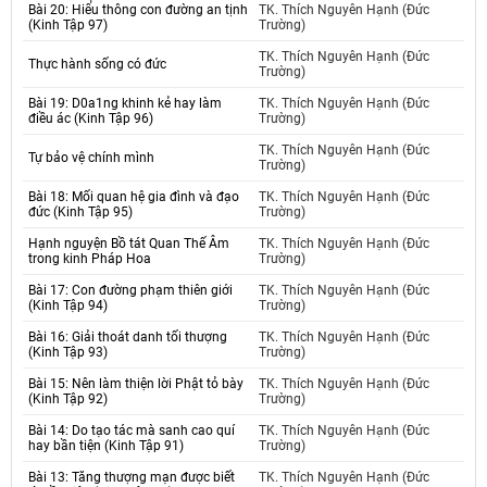
Bài 20: Hiểu thông con đường an tịnh
TK. Thích Nguyên Hạnh (Đức
(Kinh Tập 97)
Trường)
TK. Thích Nguyên Hạnh (Đức
Thực hành sống có đức
Trường)
Bài 19: D0a1ng khinh kẻ hay làm
TK. Thích Nguyên Hạnh (Đức
điều ác (Kinh Tập 96)
Trường)
TK. Thích Nguyên Hạnh (Đức
Tự bảo vệ chính mình
Trường)
Bài 18: Mối quan hệ gia đình và đạo
TK. Thích Nguyên Hạnh (Đức
đức (Kinh Tập 95)
Trường)
Hạnh nguyện Bồ tát Quan Thế Âm
TK. Thích Nguyên Hạnh (Đức
trong kinh Pháp Hoa
Trường)
Bài 17: Con đường phạm thiên giới
TK. Thích Nguyên Hạnh (Đức
(Kinh Tập 94)
Trường)
Bài 16: Giải thoát danh tối thượng
TK. Thích Nguyên Hạnh (Đức
(Kinh Tập 93)
Trường)
Bài 15: Nên làm thiện lời Phật tỏ bày
TK. Thích Nguyên Hạnh (Đức
(Kinh Tập 92)
Trường)
Bài 14: Do tạo tác mà sanh cao quí
TK. Thích Nguyên Hạnh (Đức
hay bần tiện (Kinh Tập 91)
Trường)
Bài 13: Tăng thượng mạn được biết
TK. Thích Nguyên Hạnh (Đức