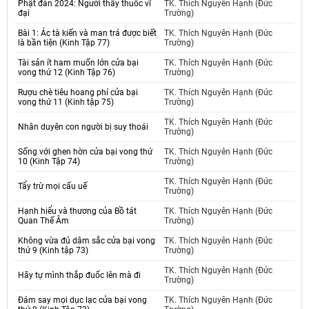
Phật đản 2024: Người thầy thuốc vĩ
TK. Thích Nguyên Hạnh (Đức
đại
Trường)
Bài 1: Ác tà kiến và man trá được biết
TK. Thích Nguyên Hạnh (Đức
là bần tiện (Kinh Tập 77)
Trường)
Tài sản ít ham muốn lớn cửa bại
TK. Thích Nguyên Hạnh (Đức
vong thứ 12 (Kinh Tập 76)
Trường)
Rượu chè tiêu hoang phí cửa bại
TK. Thích Nguyên Hạnh (Đức
vong thứ 11 (Kinh tập 75)
Trường)
TK. Thích Nguyên Hạnh (Đức
Nhân duyên con người bị suy thoái
Trường)
Sống với ghen hờn cửa bại vong thứ
TK. Thích Nguyên Hạnh (Đức
10 (Kinh Tập 74)
Trường)
TK. Thích Nguyên Hạnh (Đức
Tẩy trừ mọi cấu uế
Trường)
Hạnh hiểu và thương của Bồ tát
TK. Thích Nguyên Hạnh (Đức
Quan Thế Âm
Trường)
Không vừa đủ dâm sắc cửa bại vong
TK. Thích Nguyên Hạnh (Đức
thứ 9 (Kinh tập 73)
Trường)
TK. Thích Nguyên Hạnh (Đức
Hãy tự mình thắp đuốc lên mà đi
Trường)
Đám say mọi dục lạc cửa bại vong
TK. Thích Nguyên Hạnh (Đức