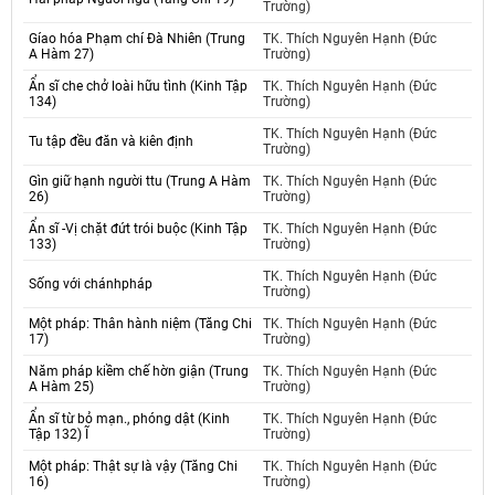
Trường)
Gíao hóa Phạm chí Đà Nhiên (Trung
TK. Thích Nguyên Hạnh (Đức
A Hàm 27)
Trường)
Ẩn sĩ che chở loài hữu tình (Kinh Tập
TK. Thích Nguyên Hạnh (Đức
134)
Trường)
TK. Thích Nguyên Hạnh (Đức
Tu tập đều đăn và kiên định
Trường)
Gìn giữ hạnh người ttu (Trung A Hàm
TK. Thích Nguyên Hạnh (Đức
26)
Trường)
Ẩn sĩ -Vị chặt đứt trói buộc (Kinh Tập
TK. Thích Nguyên Hạnh (Đức
133)
Trường)
TK. Thích Nguyên Hạnh (Đức
Sống với chánhpháp
Trường)
Một pháp: Thân hành niệm (Tăng Chi
TK. Thích Nguyên Hạnh (Đức
17)
Trường)
Năm pháp kiềm chế hờn giận (Trung
TK. Thích Nguyên Hạnh (Đức
A Hàm 25)
Trường)
Ẩn sĩ từ bỏ mạn., phóng dật (Kinh
TK. Thích Nguyên Hạnh (Đức
Tập 132) Ĩ
Trường)
Một pháp: Thật sự là vậy (Tăng Chi
TK. Thích Nguyên Hạnh (Đức
16)
Trường)