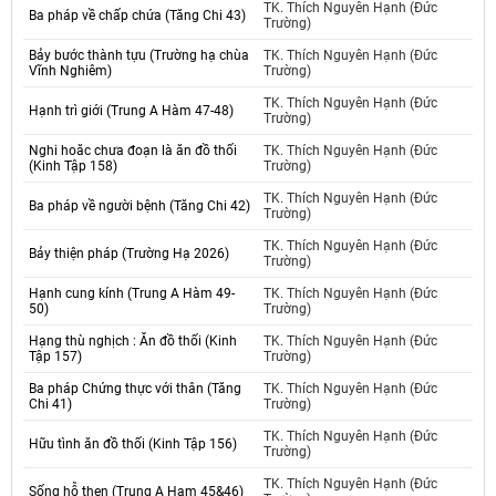
TK. Thích Nguyên Hạnh (Đức
Ba pháp về chấp chứa (Tăng Chi 43)
Trường)
Bảy bước thành tựu (Trường hạ chùa
TK. Thích Nguyên Hạnh (Đức
Vĩnh Nghiêm)
Trường)
TK. Thích Nguyên Hạnh (Đức
Hạnh trì giới (Trung A Hàm 47-48)
Trường)
Nghi hoăc chưa đoạn là ăn đồ thối
TK. Thích Nguyên Hạnh (Đức
(Kinh Tập 158)
Trường)
TK. Thích Nguyên Hạnh (Đức
Ba pháp về người bệnh (Tăng Chi 42)
Trường)
TK. Thích Nguyên Hạnh (Đức
Bảy thiện pháp (Trường Hạ 2026)
Trường)
Hạnh cung kính (Trung A Hàm 49-
TK. Thích Nguyên Hạnh (Đức
50)
Trường)
Hạng thù nghịch : Ăn đồ thối (Kinh
TK. Thích Nguyên Hạnh (Đức
Tập 157)
Trường)
Ba pháp Chứng thực với thân (Tăng
TK. Thích Nguyên Hạnh (Đức
Chi 41)
Trường)
TK. Thích Nguyên Hạnh (Đức
Hữu tình ăn đồ thối (Kinh Tập 156)
Trường)
TK. Thích Nguyên Hạnh (Đức
Sống hỗ thẹn (Trung A Hạm 45&46)