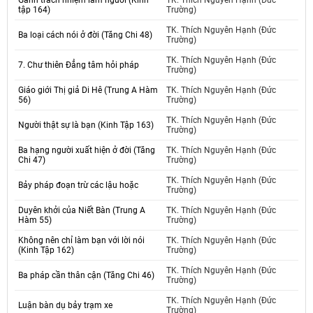
Gánh trách nhiệm làm người (Kinh
TK. Thích Nguyên Hạnh (Đức
tập 164)
Trường)
TK. Thích Nguyên Hạnh (Đức
Ba loại cách nói ở đời (Tăng Chi 48)
Trường)
TK. Thích Nguyên Hạnh (Đức
7. Chư thiên Đẳng tâm hỏi pháp
Trường)
Giáo giới Thị giả Di Hê (Trung A Hàm
TK. Thích Nguyên Hạnh (Đức
56)
Trường)
TK. Thích Nguyên Hạnh (Đức
Người thật sự là bạn (Kinh Tập 163)
Trường)
Ba hạng người xuất hiện ở đời (Tăng
TK. Thích Nguyên Hạnh (Đức
Chi 47)
Trường)
TK. Thích Nguyên Hạnh (Đức
Bảy pháp đoạn trừ các lậu hoặc
Trường)
Duyên khởi của Niết Bàn (Trung A
TK. Thích Nguyên Hạnh (Đức
Hàm 55)
Trường)
Không nên chỉ làm bạn với lời nói
TK. Thích Nguyên Hạnh (Đức
(Kinh Tập 162)
Trường)
TK. Thích Nguyên Hạnh (Đức
Ba pháp cần thân cận (Tăng Chi 46)
Trường)
TK. Thích Nguyên Hạnh (Đức
Luận bàn dụ bảy trạm xe
Trường)