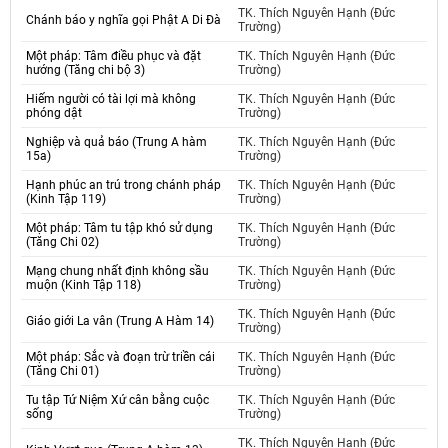
TK. Thích Nguyên Hạnh (Đức
Chánh báo y nghĩa gọi Phật A Di Đà
Trường)
Một pháp: Tâm điều phục và đặt
TK. Thích Nguyên Hạnh (Đức
hướng (Tăng chi bộ 3)
Trường)
Hiếm người có tài lợi mà không
TK. Thích Nguyên Hạnh (Đức
phóng dật
Trường)
Nghiệp và quả báo (Trung A hàm
TK. Thích Nguyên Hạnh (Đức
15a)
Trường)
Hạnh phúc an trú trong chánh pháp
TK. Thích Nguyên Hạnh (Đức
(Kinh Tập 119)
Trường)
Một pháp: Tâm tu tập khó sử dụng
TK. Thích Nguyên Hạnh (Đức
(Tăng Chi 02)
Trường)
Mạng chung nhất định không sầu
TK. Thích Nguyên Hạnh (Đức
muộn (Kinh Tập 118)
Trường)
TK. Thích Nguyên Hạnh (Đức
Giáo giới La vân (Trung A Hàm 14)
Trường)
Một pháp: Sắc và đoạn trừ triền cái
TK. Thích Nguyên Hạnh (Đức
(Tăng Chi 01)
Trường)
Tu tập Tứ Niệm Xứ cân bằng cuộc
TK. Thích Nguyên Hạnh (Đức
sống
Trường)
TK. Thích Nguyên Hạnh (Đức