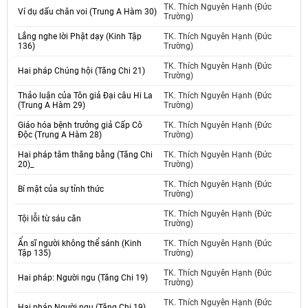
TK. Thích Nguyên Hạnh (Đức
Ví dụ dấu chân voi (Trung A Hàm 30)
Trường)
Lắng nghe lời Phật dạy (Kinh Tập
TK. Thích Nguyên Hạnh (Đức
136)
Trường)
TK. Thích Nguyên Hạnh (Đức
Hai pháp Chúng hội (Tăng Chi 21)
Trường)
Thảo luận của Tôn giả Đại câu Hi La
TK. Thích Nguyên Hạnh (Đức
(Trung A Hàm 29)
Trường)
Giáo hóa bệnh trưởng giả Cấp Cô
TK. Thích Nguyên Hạnh (Đức
Độc (Trung A Hàm 28)
Trường)
Hai pháp tâm thăng bằng (Tăng Chi
TK. Thích Nguyên Hạnh (Đức
20)_
Trường)
TK. Thích Nguyên Hạnh (Đức
Bí mật của sự tỉnh thức
Trường)
TK. Thích Nguyên Hạnh (Đức
Tội lỗi từ sáu căn
Trường)
Ẩn sĩ người không thể sánh (Kinh
TK. Thích Nguyên Hạnh (Đức
Tập 135)
Trường)
TK. Thích Nguyên Hạnh (Đức
Hai pháp: Người ngu (Tăng Chi 19)
Trường)
TK. Thích Nguyên Hạnh (Đức
Hai pháp Người ngu (Tăng Chi 19)