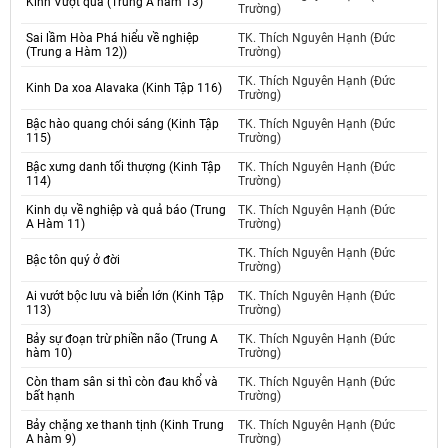
Kinh Vượt qua (Trung A hàm 13)
Trường)
Sai lầm Hòa Phá hiểu về nghiệp
TK. Thích Nguyên Hạnh (Đức
(Trung a Hàm 12))
Trường)
TK. Thích Nguyên Hạnh (Đức
Kinh Da xoa Alavaka (Kinh Tập 116)
Trường)
Bậc hào quang chói sáng (Kinh Tập
TK. Thích Nguyên Hạnh (Đức
115)
Trường)
Bậc xưng danh tối thượng (Kinh Tập
TK. Thích Nguyên Hạnh (Đức
114)
Trường)
Kinh dụ về nghiệp và quả báo (Trung
TK. Thích Nguyên Hạnh (Đức
A Hàm 11)
Trường)
TK. Thích Nguyên Hạnh (Đức
Bậc tôn quý ở đời
Trường)
Ai vướt bộc lưu và biển lớn (Kinh Tập
TK. Thích Nguyên Hạnh (Đức
113)
Trường)
Bảy sự đoạn trừ phiền não (Trung A
TK. Thích Nguyên Hạnh (Đức
hàm 10)
Trường)
Còn tham sân si thì còn đau khổ và
TK. Thích Nguyên Hạnh (Đức
bất hạnh
Trường)
Bảy chặng xe thanh tịnh (Kinh Trung
TK. Thích Nguyên Hạnh (Đức
A hàm 9)
Trường)