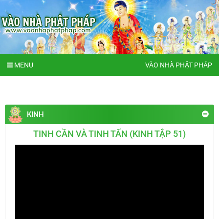
MENU
VÀO NHÀ PHẬT PHÁP
KINH
TINH CẦN VÀ TINH TẤN (KINH TẬP 51)