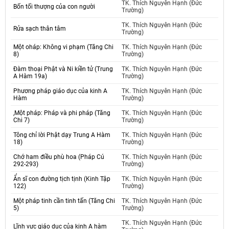
TK. Thích Nguyên Hạnh (Đức
Bốn tối thượng của con người
Trường)
TK. Thích Nguyên Hạnh (Đức
Rửa sạch thân tâm
Trường)
Một oháp: Không vi phạm (Tăng Chi
TK. Thích Nguyên Hạnh (Đức
8)
Trường)
Đàm thoại Phật và Ni kiền tử (Trung
TK. Thích Nguyên Hạnh (Đức
A Hàm 19a)
Trường)
Phương pháp giáo dục của kinh A
TK. Thích Nguyên Hạnh (Đức
Hàm
Trường)
,Một pháp: Pháp và phi pháp (Tăng
TK. Thích Nguyên Hạnh (Đức
Chi 7)
Trường)
Tông chỉ lời Phật dạy Trung A Hàm
TK. Thích Nguyên Hạnh (Đức
18)
Trường)
Chớ ham điều phù hoa (Pháp Cú
TK. Thích Nguyên Hạnh (Đức
292-293)
Trường)
Ẩn sĩ con đường tịch tịnh (Kinh Tập
TK. Thích Nguyên Hạnh (Đức
122)
Trường)
Một pháp tinh cần tinh tấn (Tăng Chi
TK. Thích Nguyên Hạnh (Đức
5)
Trường)
TK. Thích Nguyên Hạnh (Đức
Lĩnh vực giáo dục của kinh A hàm