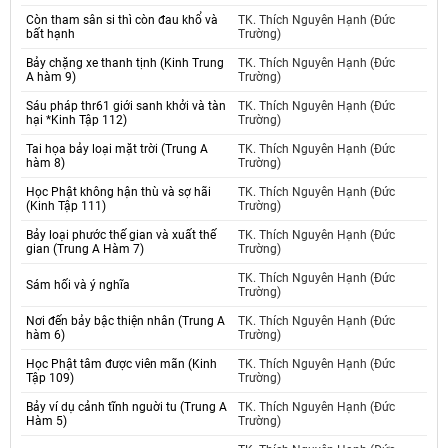
Còn tham sân si thì còn đau khổ và
TK. Thích Nguyên Hạnh (Đức
bất hạnh
Trường)
Bảy chặng xe thanh tịnh (Kinh Trung
TK. Thích Nguyên Hạnh (Đức
A hàm 9)
Trường)
Sáu pháp thr61 giới sanh khởi và tàn
TK. Thích Nguyên Hạnh (Đức
hại *Kinh Tập 112)
Trường)
Tai họa bảy loại mặt trời (Trung A
TK. Thích Nguyên Hạnh (Đức
hàm 8)
Trường)
Học Phật không hận thù và sợ hãi
TK. Thích Nguyên Hạnh (Đức
(Kinh Tập 111)
Trường)
Bảy loại phước thế gian và xuất thế
TK. Thích Nguyên Hạnh (Đức
gian (Trung A Hàm 7)
Trường)
TK. Thích Nguyên Hạnh (Đức
Sám hối và ý nghĩa
Trường)
Nơi đến bảy bậc thiện nhân (Trung A
TK. Thích Nguyên Hạnh (Đức
hàm 6)
Trường)
Học Phật tâm được viên mãn (Kinh
TK. Thích Nguyên Hạnh (Đức
Tập 109)
Trường)
Bảy ví dụ cảnh tĩnh nguời tu (Trung A
TK. Thích Nguyên Hạnh (Đức
Hàm 5)
Trường)