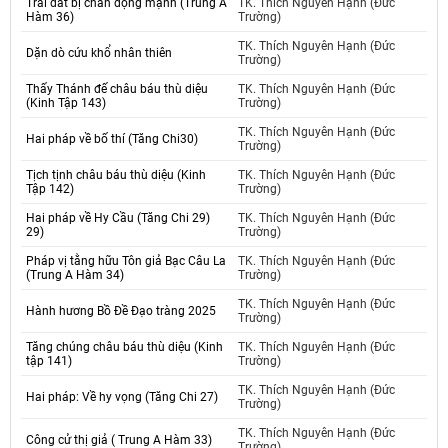
Trái đất bị chấn động mạnh (Trung A
TK. Thích Nguyên Hạnh (Đức
Hàm 36)
Trường)
TK. Thích Nguyên Hạnh (Đức
Dặn dò cứu khổ nhân thiên
Trường)
Thấy Thánh đế châu báu thù diệu
TK. Thích Nguyên Hạnh (Đức
(Kinh Tập 143)
Trường)
TK. Thích Nguyên Hạnh (Đức
Hai pháp về bố thí (Tăng Chi30)
Trường)
Tịch tịnh châu báu thù diệu (Kinh
TK. Thích Nguyên Hạnh (Đức
Tập 142)
Trường)
Hai pháp về Hy Cầu (Tăng Chi 29)
TK. Thích Nguyên Hạnh (Đức
29)
Trường)
Pháp vị tằng hữu Tôn giả Bạc Câu La
TK. Thích Nguyên Hạnh (Đức
(Trung A Hàm 34)
Trường)
TK. Thích Nguyên Hạnh (Đức
Hành hương Bồ Đề Đạo tràng 2025
Trường)
Tăng chúng châu báu thù diệu (Kinh
TK. Thích Nguyên Hạnh (Đức
tập 141)
Trường)
TK. Thích Nguyên Hạnh (Đức
Hai pháp: Về hy vọng (Tăng Chi 27)
Trường)
TK. Thích Nguyên Hạnh (Đức
Công cử thị giả ( Trung A Hàm 33)
Trường)