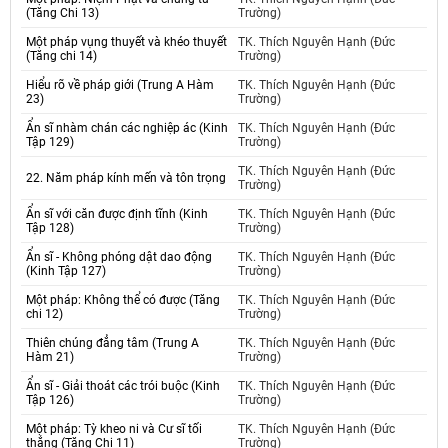
(Tăng Chi 13)
Trường)
Một pháp vụng thuyết và khéo thuyết
TK. Thích Nguyên Hạnh (Đức
(Tăng chi 14)
Trường)
Hiểu rõ về pháp giới (Trung A Hàm
TK. Thích Nguyên Hạnh (Đức
23)
Trường)
Ẩn sĩ nhàm chán các nghiệp ác (Kinh
TK. Thích Nguyên Hạnh (Đức
Tập 129)
Trường)
TK. Thích Nguyên Hạnh (Đức
22. Năm pháp kính mến và tôn trọng
Trường)
Ẩn sĩ với căn được định tĩnh (Kinh
TK. Thích Nguyên Hạnh (Đức
Tập 128)
Trường)
Ẩn sĩ - Không phóng dật dao động
TK. Thích Nguyên Hạnh (Đức
(Kinh Tập 127)
Trường)
Một pháp: Không thể có được (Tăng
TK. Thích Nguyên Hạnh (Đức
chi 12)
Trường)
Thiên chúng đẳng tâm (Trung A
TK. Thích Nguyên Hạnh (Đức
Hàm 21)
Trường)
Ẩn sĩ - Giải thoát các trói buộc (Kinh
TK. Thích Nguyên Hạnh (Đức
Tập 126)
Trường)
Một pháp: Tỳ kheo ni và Cư sĩ tối
TK. Thích Nguyên Hạnh (Đức
thắng (Tăng Chi 11)
Trường)