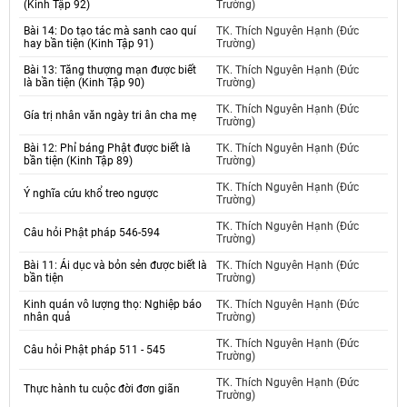
(Kinh Tập 92)
Trường)
Bài 14: Do tạo tác mà sanh cao quí
TK. Thích Nguyên Hạnh (Đức
hay bần tiện (Kinh Tập 91)
Trường)
Bài 13: Tăng thượng mạn được biết
TK. Thích Nguyên Hạnh (Đức
là bần tiện (Kinh Tập 90)
Trường)
TK. Thích Nguyên Hạnh (Đức
Gía trị nhân văn ngày tri ân cha mẹ
Trường)
Bài 12: Phỉ báng Phật được biết là
TK. Thích Nguyên Hạnh (Đức
bần tiện (Kinh Tập 89)
Trường)
TK. Thích Nguyên Hạnh (Đức
Ý nghĩa cứu khổ treo ngược
Trường)
TK. Thích Nguyên Hạnh (Đức
Câu hỏi Phật pháp 546-594
Trường)
Bài 11: Ái dục và bỏn sẻn được biết là
TK. Thích Nguyên Hạnh (Đức
bần tiện
Trường)
Kinh quán vô lượng thọ: Nghiệp báo
TK. Thích Nguyên Hạnh (Đức
nhân quả
Trường)
TK. Thích Nguyên Hạnh (Đức
Câu hỏi Phật pháp 511 - 545
Trường)
TK. Thích Nguyên Hạnh (Đức
Thực hành tu cuộc đời đơn giãn
Trường)