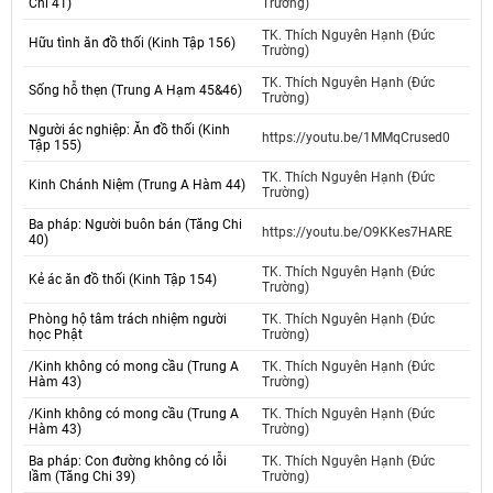
Chi 41)
Trường)
TK. Thích Nguyên Hạnh (Đức
Hữu tình ăn đồ thối (Kinh Tập 156)
Trường)
TK. Thích Nguyên Hạnh (Đức
Sống hỗ thẹn (Trung A Hạm 45&46)
Trường)
Người ác nghiệp: Ăn đồ thối (Kinh
https://youtu.be/1MMqCrused0
Tập 155)
TK. Thích Nguyên Hạnh (Đức
Kinh Chánh Niệm (Trung A Hàm 44)
Trường)
Ba pháp: Người buôn bán (Tăng Chi
https://youtu.be/O9KKes7HARE
40)
TK. Thích Nguyên Hạnh (Đức
Kẻ ác ăn đồ thối (Kinh Tập 154)
Trường)
Phòng hộ tâm trách nhiệm người
TK. Thích Nguyên Hạnh (Đức
học Phật
Trường)
/Kinh không có mong cầu (Trung A
TK. Thích Nguyên Hạnh (Đức
Hàm 43)
Trường)
/Kinh không có mong cầu (Trung A
TK. Thích Nguyên Hạnh (Đức
Hàm 43)
Trường)
Ba pháp: Con đường không có lỗi
TK. Thích Nguyên Hạnh (Đức
lầm (Tăng Chi 39)
Trường)