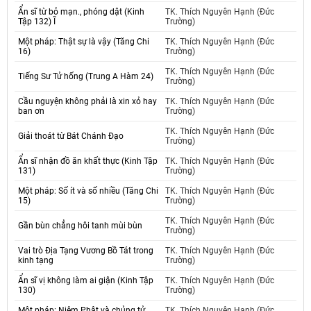
Ẩn sĩ từ bỏ mạn., phóng dật (Kinh
TK. Thích Nguyên Hạnh (Đức
Tập 132) Ĩ
Trường)
Một pháp: Thật sự là vậy (Tăng Chi
TK. Thích Nguyên Hạnh (Đức
16)
Trường)
TK. Thích Nguyên Hạnh (Đức
Tiếng Sư Tử hống (Trung A Hàm 24)
Trường)
Cầu nguyện không phải là xin xỏ hay
TK. Thích Nguyên Hạnh (Đức
ban ơn
Trường)
TK. Thích Nguyên Hạnh (Đức
Giải thoát từ Bát Chánh Đạo
Trường)
Ẩn sĩ nhận đồ ăn khất thực (Kinh Tập
TK. Thích Nguyên Hạnh (Đức
131)
Trường)
Một pháp: Số ít và số nhiều (Tăng Chi
TK. Thích Nguyên Hạnh (Đức
15)
Trường)
TK. Thích Nguyên Hạnh (Đức
Gần bùn chẳng hôi tanh mùi bùn
Trường)
Vai trò Địa Tạng Vương Bồ Tát trong
TK. Thích Nguyên Hạnh (Đức
kinh tạng
Trường)
Ẩn sĩ vị không làm ai giận (Kinh Tập
TK. Thích Nguyên Hạnh (Đức
130)
Trường)
Một pháp: Niệm Phật và chủng tử
TK. Thích Nguyên Hạnh (Đức