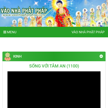
MENU
VÀO NHÀ PHẬT PHÁP
KINH
SỐNG VỚI TÂM AN (1100)