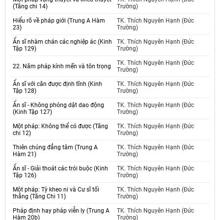
(Tăng chi 14)
Trường)
Hiểu rõ về pháp giới (Trung A Hàm
TK. Thích Nguyên Hạnh (Đức
23)
Trường)
Ẩn sĩ nhàm chán các nghiệp ác (Kinh
TK. Thích Nguyên Hạnh (Đức
Tập 129)
Trường)
TK. Thích Nguyên Hạnh (Đức
22. Năm pháp kính mến và tôn trọng
Trường)
Ẩn sĩ với căn được định tĩnh (Kinh
TK. Thích Nguyên Hạnh (Đức
Tập 128)
Trường)
Ẩn sĩ - Không phóng dật dao động
TK. Thích Nguyên Hạnh (Đức
(Kinh Tập 127)
Trường)
Một pháp: Không thể có được (Tăng
TK. Thích Nguyên Hạnh (Đức
chi 12)
Trường)
Thiên chúng đẳng tâm (Trung A
TK. Thích Nguyên Hạnh (Đức
Hàm 21)
Trường)
Ẩn sĩ - Giải thoát các trói buộc (Kinh
TK. Thích Nguyên Hạnh (Đức
Tập 126)
Trường)
Một pháp: Tỳ kheo ni và Cư sĩ tối
TK. Thích Nguyên Hạnh (Đức
thắng (Tăng Chi 11)
Trường)
Pháp định hay pháp viễn ly (Trung A
TK. Thích Nguyên Hạnh (Đức
Hàm 20b)
Trường)