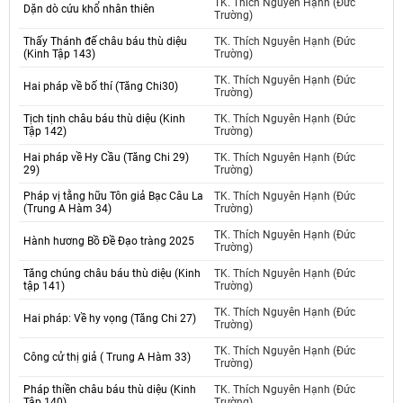
TK. Thích Nguyên Hạnh (Đức
Dặn dò cứu khổ nhân thiên
Trường)
Thấy Thánh đế châu báu thù diệu
TK. Thích Nguyên Hạnh (Đức
(Kinh Tập 143)
Trường)
TK. Thích Nguyên Hạnh (Đức
Hai pháp về bố thí (Tăng Chi30)
Trường)
Tịch tịnh châu báu thù diệu (Kinh
TK. Thích Nguyên Hạnh (Đức
Tập 142)
Trường)
Hai pháp về Hy Cầu (Tăng Chi 29)
TK. Thích Nguyên Hạnh (Đức
29)
Trường)
Pháp vị tằng hữu Tôn giả Bạc Câu La
TK. Thích Nguyên Hạnh (Đức
(Trung A Hàm 34)
Trường)
TK. Thích Nguyên Hạnh (Đức
Hành hương Bồ Đề Đạo tràng 2025
Trường)
Tăng chúng châu báu thù diệu (Kinh
TK. Thích Nguyên Hạnh (Đức
tập 141)
Trường)
TK. Thích Nguyên Hạnh (Đức
Hai pháp: Về hy vọng (Tăng Chi 27)
Trường)
TK. Thích Nguyên Hạnh (Đức
Công cử thị giả ( Trung A Hàm 33)
Trường)
Pháp thiền châu báu thù diệu (Kinh
TK. Thích Nguyên Hạnh (Đức
Tập 140)
Trường)