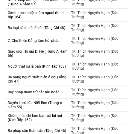
Năm pháp tâm giải thoát thuần thục
TK. Thích Nguyên Hạnh (Đức
(Trung A hàm 57)
Trường)
Gánh trách nhiệm làm người (Kinh
TK. Thích Nguyên Hạnh (Đức
tập 164)
Trường)
TK. Thích Nguyên Hạnh (Đức
Ba loại cách nói ở đời (Tăng Chi 48)
Trường)
TK. Thích Nguyên Hạnh (Đức
7. Chư thiên Đẳng tâm hỏi pháp
Trường)
Giáo giới Thị giả Di Hê (Trung A Hàm
TK. Thích Nguyên Hạnh (Đức
56)
Trường)
TK. Thích Nguyên Hạnh (Đức
Người thật sự là bạn (Kinh Tập 163)
Trường)
Ba hạng người xuất hiện ở đời (Tăng
TK. Thích Nguyên Hạnh (Đức
Chi 47)
Trường)
TK. Thích Nguyên Hạnh (Đức
Bảy pháp đoạn trừ các lậu hoặc
Trường)
Duyên khởi của Niết Bàn (Trung A
TK. Thích Nguyên Hạnh (Đức
Hàm 55)
Trường)
Không nên chỉ làm bạn với lời nói
TK. Thích Nguyên Hạnh (Đức
(Kinh Tập 162)
Trường)
TK. Thích Nguyên Hạnh (Đức
Ba pháp cần thân cận (Tăng Chi 46)
Trường)