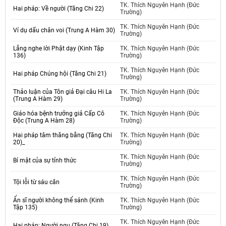
TK. Thích Nguyên Hạnh (Đức
Hai pháp: Về người (Tăng Chi 22)
Trường)
TK. Thích Nguyên Hạnh (Đức
Ví dụ dấu chân voi (Trung A Hàm 30)
Trường)
Lắng nghe lời Phật dạy (Kinh Tập
TK. Thích Nguyên Hạnh (Đức
136)
Trường)
TK. Thích Nguyên Hạnh (Đức
Hai pháp Chúng hội (Tăng Chi 21)
Trường)
Thảo luận của Tôn giả Đại câu Hi La
TK. Thích Nguyên Hạnh (Đức
(Trung A Hàm 29)
Trường)
Giáo hóa bệnh trưởng giả Cấp Cô
TK. Thích Nguyên Hạnh (Đức
Độc (Trung A Hàm 28)
Trường)
Hai pháp tâm thăng bằng (Tăng Chi
TK. Thích Nguyên Hạnh (Đức
20)_
Trường)
TK. Thích Nguyên Hạnh (Đức
Bí mật của sự tỉnh thức
Trường)
TK. Thích Nguyên Hạnh (Đức
Tội lỗi từ sáu căn
Trường)
Ẩn sĩ người không thể sánh (Kinh
TK. Thích Nguyên Hạnh (Đức
Tập 135)
Trường)
TK. Thích Nguyên Hạnh (Đức
Hai pháp: Người ngu (Tăng Chi 19)