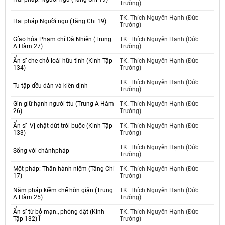
Trường)
TK. Thích Nguyên Hạnh (Đức
Hai pháp Người ngu (Tăng Chi 19)
Trường)
Gíao hóa Phạm chí Đà Nhiên (Trung
TK. Thích Nguyên Hạnh (Đức
A Hàm 27)
Trường)
Ẩn sĩ che chở loài hữu tình (Kinh Tập
TK. Thích Nguyên Hạnh (Đức
134)
Trường)
TK. Thích Nguyên Hạnh (Đức
Tu tập đều đăn và kiên định
Trường)
Gìn giữ hạnh người ttu (Trung A Hàm
TK. Thích Nguyên Hạnh (Đức
26)
Trường)
Ẩn sĩ -Vị chặt đứt trói buộc (Kinh Tập
TK. Thích Nguyên Hạnh (Đức
133)
Trường)
TK. Thích Nguyên Hạnh (Đức
Sống với chánhpháp
Trường)
Một pháp: Thân hành niệm (Tăng Chi
TK. Thích Nguyên Hạnh (Đức
17)
Trường)
Năm pháp kiềm chế hờn giận (Trung
TK. Thích Nguyên Hạnh (Đức
A Hàm 25)
Trường)
Ẩn sĩ từ bỏ mạn., phóng dật (Kinh
TK. Thích Nguyên Hạnh (Đức
Tập 132) Ĩ
Trường)