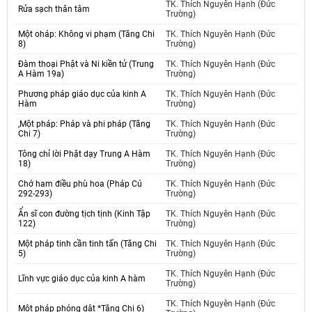
TK. Thích Nguyên Hạnh (Đức
Rửa sạch thân tâm
Trường)
Một oháp: Không vi phạm (Tăng Chi
TK. Thích Nguyên Hạnh (Đức
8)
Trường)
Đàm thoại Phật và Ni kiền tử (Trung
TK. Thích Nguyên Hạnh (Đức
A Hàm 19a)
Trường)
Phương pháp giáo dục của kinh A
TK. Thích Nguyên Hạnh (Đức
Hàm
Trường)
,Một pháp: Pháp và phi pháp (Tăng
TK. Thích Nguyên Hạnh (Đức
Chi 7)
Trường)
Tông chỉ lời Phật dạy Trung A Hàm
TK. Thích Nguyên Hạnh (Đức
18)
Trường)
Chớ ham điều phù hoa (Pháp Cú
TK. Thích Nguyên Hạnh (Đức
292-293)
Trường)
Ẩn sĩ con đường tịch tịnh (Kinh Tập
TK. Thích Nguyên Hạnh (Đức
122)
Trường)
Một pháp tinh cần tinh tấn (Tăng Chi
TK. Thích Nguyên Hạnh (Đức
5)
Trường)
TK. Thích Nguyên Hạnh (Đức
Lĩnh vực giáo dục của kinh A hàm
Trường)
TK. Thích Nguyên Hạnh (Đức
Một pháp phóng dật *Tăng Chi 6)