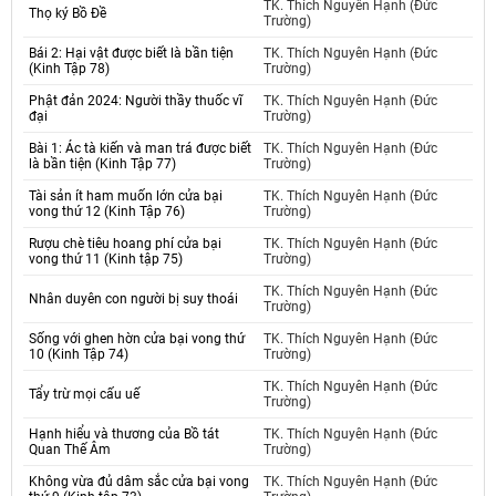
TK. Thích Nguyên Hạnh (Đức
Thọ ký Bồ Đề
Trường)
Bái 2: Hại vật được biết là bần tiện
TK. Thích Nguyên Hạnh (Đức
(Kinh Tập 78)
Trường)
Phật đản 2024: Người thầy thuốc vĩ
TK. Thích Nguyên Hạnh (Đức
đại
Trường)
Bài 1: Ác tà kiến và man trá được biết
TK. Thích Nguyên Hạnh (Đức
là bần tiện (Kinh Tập 77)
Trường)
Tài sản ít ham muốn lớn cửa bại
TK. Thích Nguyên Hạnh (Đức
vong thứ 12 (Kinh Tập 76)
Trường)
Rượu chè tiêu hoang phí cửa bại
TK. Thích Nguyên Hạnh (Đức
vong thứ 11 (Kinh tập 75)
Trường)
TK. Thích Nguyên Hạnh (Đức
Nhân duyên con người bị suy thoái
Trường)
Sống với ghen hờn cửa bại vong thứ
TK. Thích Nguyên Hạnh (Đức
10 (Kinh Tập 74)
Trường)
TK. Thích Nguyên Hạnh (Đức
Tẩy trừ mọi cấu uế
Trường)
Hạnh hiểu và thương của Bồ tát
TK. Thích Nguyên Hạnh (Đức
Quan Thế Âm
Trường)
Không vừa đủ dâm sắc cửa bại vong
TK. Thích Nguyên Hạnh (Đức