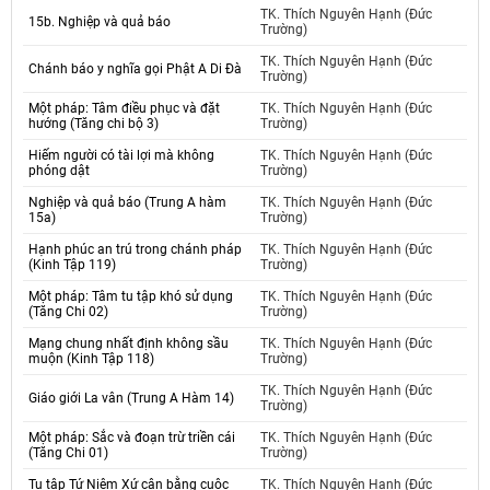
TK. Thích Nguyên Hạnh (Đức
15b. Nghiệp và quả báo
Trường)
TK. Thích Nguyên Hạnh (Đức
Chánh báo y nghĩa gọi Phật A Di Đà
Trường)
Một pháp: Tâm điều phục và đặt
TK. Thích Nguyên Hạnh (Đức
hướng (Tăng chi bộ 3)
Trường)
Hiếm người có tài lợi mà không
TK. Thích Nguyên Hạnh (Đức
phóng dật
Trường)
Nghiệp và quả báo (Trung A hàm
TK. Thích Nguyên Hạnh (Đức
15a)
Trường)
Hạnh phúc an trú trong chánh pháp
TK. Thích Nguyên Hạnh (Đức
(Kinh Tập 119)
Trường)
Một pháp: Tâm tu tập khó sử dụng
TK. Thích Nguyên Hạnh (Đức
(Tăng Chi 02)
Trường)
Mạng chung nhất định không sầu
TK. Thích Nguyên Hạnh (Đức
muộn (Kinh Tập 118)
Trường)
TK. Thích Nguyên Hạnh (Đức
Giáo giới La vân (Trung A Hàm 14)
Trường)
Một pháp: Sắc và đoạn trừ triền cái
TK. Thích Nguyên Hạnh (Đức
(Tăng Chi 01)
Trường)
Tu tập Tứ Niệm Xứ cân bằng cuộc
TK. Thích Nguyên Hạnh (Đức