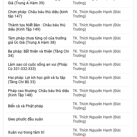
Già (Trung A Hàm 39)
Trường)
Chơn pháp: Châu báu thù diệu (kinh
TK. Thích Nguyên Hạnh (Đức
tập 147)
Trường)
Thành tựu Niết Bàn : Châu báu thù
TK. Thích Nguyên Hạnh (Đức
diệu (Kinh Tập 149)
Trường)
Tám pháp chưa từng có của trưởng
TK. Thích Nguyên Hạnh (Đức
giả Úc Già (Trung A Hàm 38)
Trường)
Ba pháp: Bất thiện và thiện (Tăng Chi
TK. Thích Nguyên Hạnh (Đức
34):
Trường)
Làm sao có cuộc sống an vui (Pháp
TK. Thích Nguyên Hạnh (Đức
Cú 331-332-333)
Trường)
Hai pháp: Lợi ích học giới và tu tập
TK. Thích Nguyên Hạnh (Đức
(Tăng Chi Bộ 33)
Trường)
Pháp cao thượng: Châu báu thù diệu
TK. Thích Nguyên Hạnh (Đức
(Kinh Tập 148)
Trường)
TK. Thích Nguyên Hạnh (Đức
Biển cà và Phật pháp
Trường)
TK. Thích Nguyên Hạnh (Đức
Gieo phước đầu xuân
Trường)
TK. Thích Nguyên Hạnh (Đức
Xuân vui trong tâm trí
Trường)