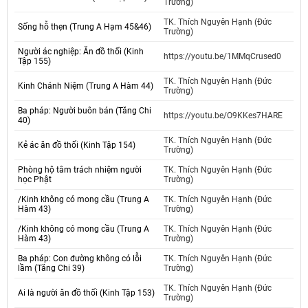
Trường)
TK. Thích Nguyên Hạnh (Đức
Sống hỗ thẹn (Trung A Hạm 45&46)
Trường)
Người ác nghiệp: Ăn đồ thối (Kinh
https://youtu.be/1MMqCrused0
Tập 155)
TK. Thích Nguyên Hạnh (Đức
Kinh Chánh Niệm (Trung A Hàm 44)
Trường)
Ba pháp: Người buôn bán (Tăng Chi
https://youtu.be/O9KKes7HARE
40)
TK. Thích Nguyên Hạnh (Đức
Kẻ ác ăn đồ thối (Kinh Tập 154)
Trường)
Phòng hộ tâm trách nhiệm người
TK. Thích Nguyên Hạnh (Đức
học Phật
Trường)
/Kinh không có mong cầu (Trung A
TK. Thích Nguyên Hạnh (Đức
Hàm 43)
Trường)
/Kinh không có mong cầu (Trung A
TK. Thích Nguyên Hạnh (Đức
Hàm 43)
Trường)
Ba pháp: Con đường không có lỗi
TK. Thích Nguyên Hạnh (Đức
lầm (Tăng Chi 39)
Trường)
TK. Thích Nguyên Hạnh (Đức
Ai là người ăn đồ thối (Kinh Tập 153)
Trường)