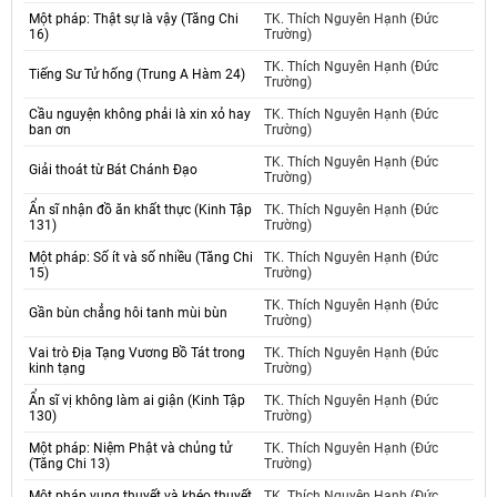
Một pháp: Thật sự là vậy (Tăng Chi
TK. Thích Nguyên Hạnh (Đức
16)
Trường)
TK. Thích Nguyên Hạnh (Đức
Tiếng Sư Tử hống (Trung A Hàm 24)
Trường)
Cầu nguyện không phải là xin xỏ hay
TK. Thích Nguyên Hạnh (Đức
ban ơn
Trường)
TK. Thích Nguyên Hạnh (Đức
Giải thoát từ Bát Chánh Đạo
Trường)
Ẩn sĩ nhận đồ ăn khất thực (Kinh Tập
TK. Thích Nguyên Hạnh (Đức
131)
Trường)
Một pháp: Số ít và số nhiều (Tăng Chi
TK. Thích Nguyên Hạnh (Đức
15)
Trường)
TK. Thích Nguyên Hạnh (Đức
Gần bùn chẳng hôi tanh mùi bùn
Trường)
Vai trò Địa Tạng Vương Bồ Tát trong
TK. Thích Nguyên Hạnh (Đức
kinh tạng
Trường)
Ẩn sĩ vị không làm ai giận (Kinh Tập
TK. Thích Nguyên Hạnh (Đức
130)
Trường)
Một pháp: Niệm Phật và chủng tử
TK. Thích Nguyên Hạnh (Đức
(Tăng Chi 13)
Trường)
Một pháp vụng thuyết và khéo thuyết
TK. Thích Nguyên Hạnh (Đức