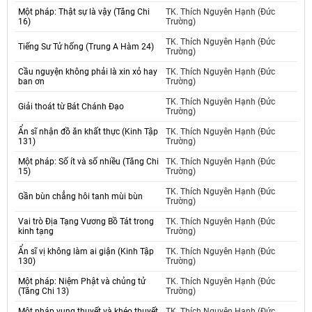
Một pháp: Thật sự là vậy (Tăng Chi
TK. Thích Nguyên Hạnh (Đức
16)
Trường)
TK. Thích Nguyên Hạnh (Đức
Tiếng Sư Tử hống (Trung A Hàm 24)
Trường)
Cầu nguyện không phải là xin xỏ hay
TK. Thích Nguyên Hạnh (Đức
ban ơn
Trường)
TK. Thích Nguyên Hạnh (Đức
Giải thoát từ Bát Chánh Đạo
Trường)
Ẩn sĩ nhận đồ ăn khất thực (Kinh Tập
TK. Thích Nguyên Hạnh (Đức
131)
Trường)
Một pháp: Số ít và số nhiều (Tăng Chi
TK. Thích Nguyên Hạnh (Đức
15)
Trường)
TK. Thích Nguyên Hạnh (Đức
Gần bùn chẳng hôi tanh mùi bùn
Trường)
Vai trò Địa Tạng Vương Bồ Tát trong
TK. Thích Nguyên Hạnh (Đức
kinh tạng
Trường)
Ẩn sĩ vị không làm ai giận (Kinh Tập
TK. Thích Nguyên Hạnh (Đức
130)
Trường)
Một pháp: Niệm Phật và chủng tử
TK. Thích Nguyên Hạnh (Đức
(Tăng Chi 13)
Trường)
Một pháp vụng thuyết và khéo thuyết
TK. Thích Nguyên Hạnh (Đức