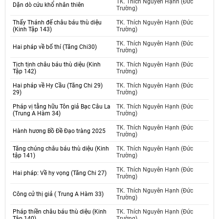
TK. Thích Nguyên Hạnh (Đức
Dặn dò cứu khổ nhân thiên
Trường)
Thấy Thánh đế châu báu thù diệu
TK. Thích Nguyên Hạnh (Đức
(Kinh Tập 143)
Trường)
TK. Thích Nguyên Hạnh (Đức
Hai pháp về bố thí (Tăng Chi30)
Trường)
Tịch tịnh châu báu thù diệu (Kinh
TK. Thích Nguyên Hạnh (Đức
Tập 142)
Trường)
Hai pháp về Hy Cầu (Tăng Chi 29)
TK. Thích Nguyên Hạnh (Đức
29)
Trường)
Pháp vị tằng hữu Tôn giả Bạc Câu La
TK. Thích Nguyên Hạnh (Đức
(Trung A Hàm 34)
Trường)
TK. Thích Nguyên Hạnh (Đức
Hành hương Bồ Đề Đạo tràng 2025
Trường)
Tăng chúng châu báu thù diệu (Kinh
TK. Thích Nguyên Hạnh (Đức
tập 141)
Trường)
TK. Thích Nguyên Hạnh (Đức
Hai pháp: Về hy vọng (Tăng Chi 27)
Trường)
TK. Thích Nguyên Hạnh (Đức
Công cử thị giả ( Trung A Hàm 33)
Trường)
Pháp thiền châu báu thù diệu (Kinh
TK. Thích Nguyên Hạnh (Đức
Tập 140)
Trường)