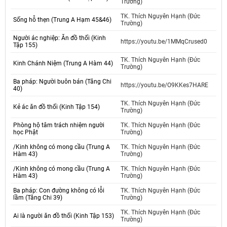
Trường)
TK. Thích Nguyên Hạnh (Đức
Sống hỗ thẹn (Trung A Hạm 45&46)
Trường)
Người ác nghiệp: Ăn đồ thối (Kinh
https://youtu.be/1MMqCrused0
Tập 155)
TK. Thích Nguyên Hạnh (Đức
Kinh Chánh Niệm (Trung A Hàm 44)
Trường)
Ba pháp: Người buôn bán (Tăng Chi
https://youtu.be/O9KKes7HARE
40)
TK. Thích Nguyên Hạnh (Đức
Kẻ ác ăn đồ thối (Kinh Tập 154)
Trường)
Phòng hộ tâm trách nhiệm người
TK. Thích Nguyên Hạnh (Đức
học Phật
Trường)
/Kinh không có mong cầu (Trung A
TK. Thích Nguyên Hạnh (Đức
Hàm 43)
Trường)
/Kinh không có mong cầu (Trung A
TK. Thích Nguyên Hạnh (Đức
Hàm 43)
Trường)
Ba pháp: Con đường không có lỗi
TK. Thích Nguyên Hạnh (Đức
lầm (Tăng Chi 39)
Trường)
TK. Thích Nguyên Hạnh (Đức
Ai là người ăn đồ thối (Kinh Tập 153)
Trường)