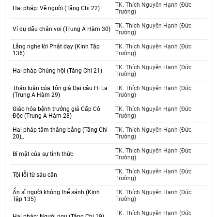
TK. Thích Nguyên Hạnh (Đức
Hai pháp: Về người (Tăng Chi 22)
Trường)
TK. Thích Nguyên Hạnh (Đức
Ví dụ dấu chân voi (Trung A Hàm 30)
Trường)
Lắng nghe lời Phật dạy (Kinh Tập
TK. Thích Nguyên Hạnh (Đức
136)
Trường)
TK. Thích Nguyên Hạnh (Đức
Hai pháp Chúng hội (Tăng Chi 21)
Trường)
Thảo luận của Tôn giả Đại câu Hi La
TK. Thích Nguyên Hạnh (Đức
(Trung A Hàm 29)
Trường)
Giáo hóa bệnh trưởng giả Cấp Cô
TK. Thích Nguyên Hạnh (Đức
Độc (Trung A Hàm 28)
Trường)
Hai pháp tâm thăng bằng (Tăng Chi
TK. Thích Nguyên Hạnh (Đức
20)_
Trường)
TK. Thích Nguyên Hạnh (Đức
Bí mật của sự tỉnh thức
Trường)
TK. Thích Nguyên Hạnh (Đức
Tội lỗi từ sáu căn
Trường)
Ẩn sĩ người không thể sánh (Kinh
TK. Thích Nguyên Hạnh (Đức
Tập 135)
Trường)
TK. Thích Nguyên Hạnh (Đức
Hai pháp: Người ngu (Tăng Chi 19)