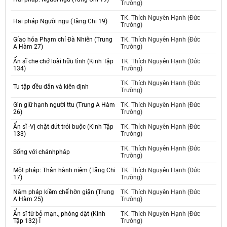
Trường)
TK. Thích Nguyên Hạnh (Đức
Hai pháp Người ngu (Tăng Chi 19)
Trường)
Gíao hóa Phạm chí Đà Nhiên (Trung
TK. Thích Nguyên Hạnh (Đức
A Hàm 27)
Trường)
Ẩn sĩ che chở loài hữu tình (Kinh Tập
TK. Thích Nguyên Hạnh (Đức
134)
Trường)
TK. Thích Nguyên Hạnh (Đức
Tu tập đều đăn và kiên định
Trường)
Gìn giữ hạnh người ttu (Trung A Hàm
TK. Thích Nguyên Hạnh (Đức
26)
Trường)
Ẩn sĩ -Vị chặt đứt trói buộc (Kinh Tập
TK. Thích Nguyên Hạnh (Đức
133)
Trường)
TK. Thích Nguyên Hạnh (Đức
Sống với chánhpháp
Trường)
Một pháp: Thân hành niệm (Tăng Chi
TK. Thích Nguyên Hạnh (Đức
17)
Trường)
Năm pháp kiềm chế hờn giận (Trung
TK. Thích Nguyên Hạnh (Đức
A Hàm 25)
Trường)
Ẩn sĩ từ bỏ mạn., phóng dật (Kinh
TK. Thích Nguyên Hạnh (Đức
Tập 132) Ĩ
Trường)