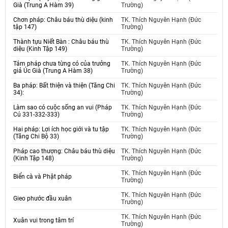
Già (Trung A Hàm 39)
Trường)
Chơn pháp: Châu báu thù diệu (kinh
TK. Thích Nguyên Hạnh (Đức
tập 147)
Trường)
Thành tựu Niết Bàn : Châu báu thù
TK. Thích Nguyên Hạnh (Đức
diệu (Kinh Tập 149)
Trường)
Tám pháp chưa từng có của trưởng
TK. Thích Nguyên Hạnh (Đức
giả Úc Già (Trung A Hàm 38)
Trường)
Ba pháp: Bất thiện và thiện (Tăng Chi
TK. Thích Nguyên Hạnh (Đức
34):
Trường)
Làm sao có cuộc sống an vui (Pháp
TK. Thích Nguyên Hạnh (Đức
Cú 331-332-333)
Trường)
Hai pháp: Lợi ích học giới và tu tập
TK. Thích Nguyên Hạnh (Đức
(Tăng Chi Bộ 33)
Trường)
Pháp cao thượng: Châu báu thù diệu
TK. Thích Nguyên Hạnh (Đức
(Kinh Tập 148)
Trường)
TK. Thích Nguyên Hạnh (Đức
Biển cà và Phật pháp
Trường)
TK. Thích Nguyên Hạnh (Đức
Gieo phước đầu xuân
Trường)
TK. Thích Nguyên Hạnh (Đức
Xuân vui trong tâm trí
Trường)