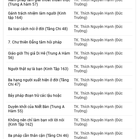
Năm pháp tâm giải thoát thuần thục
TK. Thích Nguyên Hạnh (Đức
(Trung A hàm 57)
Trường)
Gánh trách nhiệm làm người (Kinh
TK. Thích Nguyên Hạnh (Đức
tập 164)
Trường)
TK. Thích Nguyên Hạnh (Đức
Ba loại cách nói ở đời (Tăng Chi 48)
Trường)
TK. Thích Nguyên Hạnh (Đức
7. Chư thiên Đẳng tâm hỏi pháp
Trường)
Giáo giới Thị giả Di Hê (Trung A Hàm
TK. Thích Nguyên Hạnh (Đức
56)
Trường)
TK. Thích Nguyên Hạnh (Đức
Người thật sự là bạn (Kinh Tập 163)
Trường)
Ba hạng người xuất hiện ở đời (Tăng
TK. Thích Nguyên Hạnh (Đức
Chi 47)
Trường)
TK. Thích Nguyên Hạnh (Đức
Bảy pháp đoạn trừ các lậu hoặc
Trường)
Duyên khởi của Niết Bàn (Trung A
TK. Thích Nguyên Hạnh (Đức
Hàm 55)
Trường)
Không nên chỉ làm bạn với lời nói
TK. Thích Nguyên Hạnh (Đức
(Kinh Tập 162)
Trường)
TK. Thích Nguyên Hạnh (Đức
Ba pháp cần thân cận (Tăng Chi 46)
Trường)