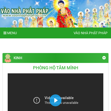
MENU
VÀO NHÀ PHẬT PHÁP
KINH
PHÒNG HỘ TÂM MÌNH
Play