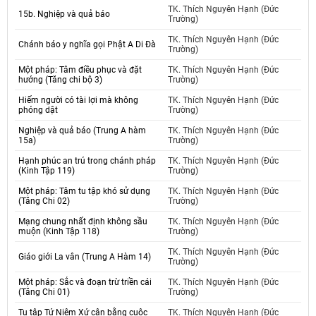
TK. Thích Nguyên Hạnh (Đức
15b. Nghiệp và quả báo
Trường)
TK. Thích Nguyên Hạnh (Đức
Chánh báo y nghĩa gọi Phật A Di Đà
Trường)
Một pháp: Tâm điều phục và đặt
TK. Thích Nguyên Hạnh (Đức
hướng (Tăng chi bộ 3)
Trường)
Hiếm người có tài lợi mà không
TK. Thích Nguyên Hạnh (Đức
phóng dật
Trường)
Nghiệp và quả báo (Trung A hàm
TK. Thích Nguyên Hạnh (Đức
15a)
Trường)
Hạnh phúc an trú trong chánh pháp
TK. Thích Nguyên Hạnh (Đức
(Kinh Tập 119)
Trường)
Một pháp: Tâm tu tập khó sử dụng
TK. Thích Nguyên Hạnh (Đức
(Tăng Chi 02)
Trường)
Mạng chung nhất định không sầu
TK. Thích Nguyên Hạnh (Đức
muộn (Kinh Tập 118)
Trường)
TK. Thích Nguyên Hạnh (Đức
Giáo giới La vân (Trung A Hàm 14)
Trường)
Một pháp: Sắc và đoạn trừ triền cái
TK. Thích Nguyên Hạnh (Đức
(Tăng Chi 01)
Trường)
Tu tập Tứ Niệm Xứ cân bằng cuộc
TK. Thích Nguyên Hạnh (Đức