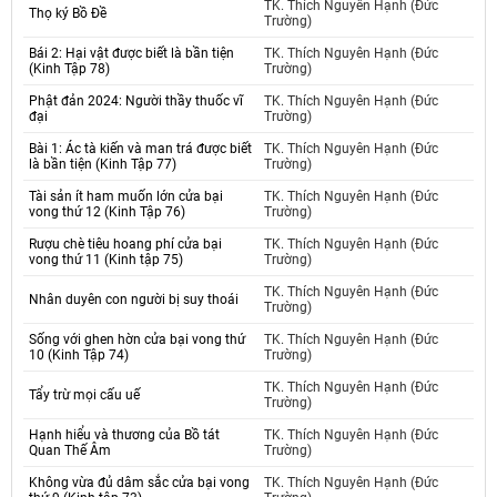
TK. Thích Nguyên Hạnh (Đức
Thọ ký Bồ Đề
Trường)
Bái 2: Hại vật được biết là bần tiện
TK. Thích Nguyên Hạnh (Đức
(Kinh Tập 78)
Trường)
Phật đản 2024: Người thầy thuốc vĩ
TK. Thích Nguyên Hạnh (Đức
đại
Trường)
Bài 1: Ác tà kiến và man trá được biết
TK. Thích Nguyên Hạnh (Đức
là bần tiện (Kinh Tập 77)
Trường)
Tài sản ít ham muốn lớn cửa bại
TK. Thích Nguyên Hạnh (Đức
vong thứ 12 (Kinh Tập 76)
Trường)
Rượu chè tiêu hoang phí cửa bại
TK. Thích Nguyên Hạnh (Đức
vong thứ 11 (Kinh tập 75)
Trường)
TK. Thích Nguyên Hạnh (Đức
Nhân duyên con người bị suy thoái
Trường)
Sống với ghen hờn cửa bại vong thứ
TK. Thích Nguyên Hạnh (Đức
10 (Kinh Tập 74)
Trường)
TK. Thích Nguyên Hạnh (Đức
Tẩy trừ mọi cấu uế
Trường)
Hạnh hiểu và thương của Bồ tát
TK. Thích Nguyên Hạnh (Đức
Quan Thế Âm
Trường)
Không vừa đủ dâm sắc cửa bại vong
TK. Thích Nguyên Hạnh (Đức