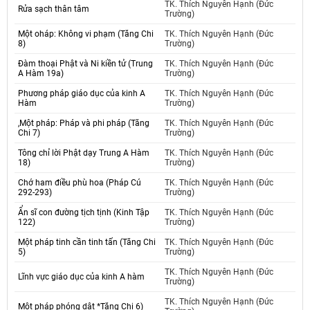
TK. Thích Nguyên Hạnh (Đức
Rửa sạch thân tâm
Trường)
Một oháp: Không vi phạm (Tăng Chi
TK. Thích Nguyên Hạnh (Đức
8)
Trường)
Đàm thoại Phật và Ni kiền tử (Trung
TK. Thích Nguyên Hạnh (Đức
A Hàm 19a)
Trường)
Phương pháp giáo dục của kinh A
TK. Thích Nguyên Hạnh (Đức
Hàm
Trường)
,Một pháp: Pháp và phi pháp (Tăng
TK. Thích Nguyên Hạnh (Đức
Chi 7)
Trường)
Tông chỉ lời Phật dạy Trung A Hàm
TK. Thích Nguyên Hạnh (Đức
18)
Trường)
Chớ ham điều phù hoa (Pháp Cú
TK. Thích Nguyên Hạnh (Đức
292-293)
Trường)
Ẩn sĩ con đường tịch tịnh (Kinh Tập
TK. Thích Nguyên Hạnh (Đức
122)
Trường)
Một pháp tinh cần tinh tấn (Tăng Chi
TK. Thích Nguyên Hạnh (Đức
5)
Trường)
TK. Thích Nguyên Hạnh (Đức
Lĩnh vực giáo dục của kinh A hàm
Trường)
TK. Thích Nguyên Hạnh (Đức
Một pháp phóng dật *Tăng Chi 6)