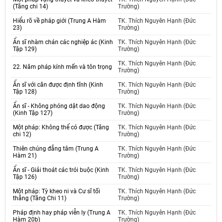
(Tăng chi 14)
Trường)
Hiểu rõ về pháp giới (Trung A Hàm
TK. Thích Nguyên Hạnh (Đức
23)
Trường)
Ẩn sĩ nhàm chán các nghiệp ác (Kinh
TK. Thích Nguyên Hạnh (Đức
Tập 129)
Trường)
TK. Thích Nguyên Hạnh (Đức
22. Năm pháp kính mến và tôn trọng
Trường)
Ẩn sĩ với căn được định tĩnh (Kinh
TK. Thích Nguyên Hạnh (Đức
Tập 128)
Trường)
Ẩn sĩ - Không phóng dật dao động
TK. Thích Nguyên Hạnh (Đức
(Kinh Tập 127)
Trường)
Một pháp: Không thể có được (Tăng
TK. Thích Nguyên Hạnh (Đức
chi 12)
Trường)
Thiên chúng đẳng tâm (Trung A
TK. Thích Nguyên Hạnh (Đức
Hàm 21)
Trường)
Ẩn sĩ - Giải thoát các trói buộc (Kinh
TK. Thích Nguyên Hạnh (Đức
Tập 126)
Trường)
Một pháp: Tỳ kheo ni và Cư sĩ tối
TK. Thích Nguyên Hạnh (Đức
thắng (Tăng Chi 11)
Trường)
Pháp định hay pháp viễn ly (Trung A
TK. Thích Nguyên Hạnh (Đức
Hàm 20b)
Trường)