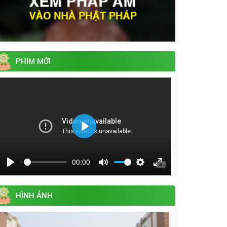
PHIM MỚI
Play
00:00
Play
Mute
Settings
Enter
fullscreen
HÌNH ẢNH