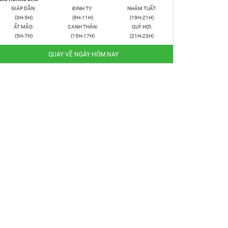
GIÁP DẦN:
ĐINH TỴ:
NHÂM TUẤT:
(3H-5H)
(9H-11H)
(19H-21H)
ẤT MÃO:
CANH THÂN:
QUÝ HỢI:
(5H-7H)
(15H-17H)
(21H-23H)
QUAY VỀ NGÀY HÔM NAY