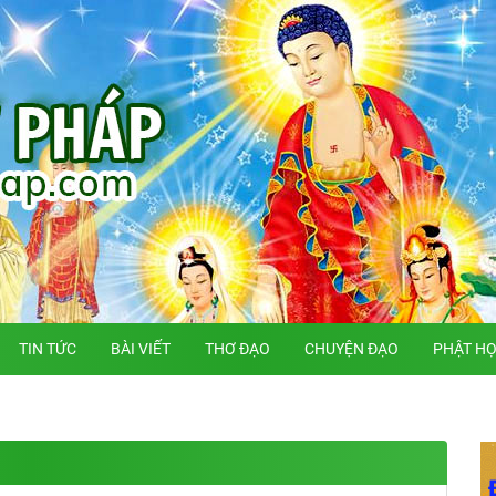
TIN TỨC
BÀI VIẾT
THƠ ĐẠO
CHUYỆN ĐẠO
PHẬT H