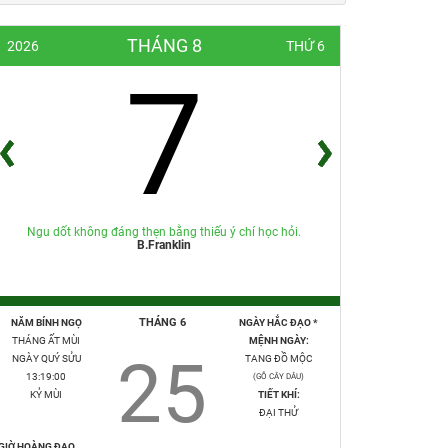
THÁNG 8
2026
THỨ 6
7
Ngu dốt không đáng thẹn bằng thiếu ý chí học hỏi.
B.Franklin
THÁNG 6
NĂM BÍNH NGỌ
NGÀY HẮC ĐẠO *
THÁNG ẤT MÙI
MỆNH NGÀY:
25
NGÀY QUÝ SỬU
TANG ĐỒ MỘC
13:19:02
(GỖ CÂY DÂU)
KỶ MÙI
TIẾT KHÍ:
ĐẠI THỬ
GIỜ HOÀNG ĐẠO