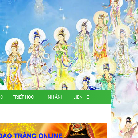
ỌC
TRIẾT HỌC
HÌNH ẢNH
LIÊN HỆ