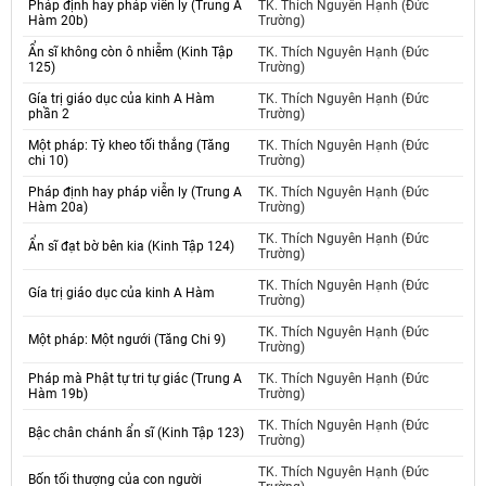
Pháp định hay pháp viễn ly (Trung A
TK. Thích Nguyên Hạnh (Đức
Hàm 20b)
Trường)
Ẩn sĩ không còn ô nhiễm (Kinh Tập
TK. Thích Nguyên Hạnh (Đức
125)
Trường)
Gía trị giáo dục của kinh A Hàm
TK. Thích Nguyên Hạnh (Đức
phần 2
Trường)
Một pháp: Tỳ kheo tối thắng (Tăng
TK. Thích Nguyên Hạnh (Đức
chi 10)
Trường)
Pháp định hay pháp viễn ly (Trung A
TK. Thích Nguyên Hạnh (Đức
Hàm 20a)
Trường)
TK. Thích Nguyên Hạnh (Đức
Ẩn sĩ đạt bờ bên kia (Kinh Tập 124)
Trường)
TK. Thích Nguyên Hạnh (Đức
Gía trị giáo dục của kinh A Hàm
Trường)
TK. Thích Nguyên Hạnh (Đức
Một pháp: Một ngưới (Tăng Chi 9)
Trường)
Pháp mà Phật tự tri tự giác (Trung A
TK. Thích Nguyên Hạnh (Đức
Hàm 19b)
Trường)
TK. Thích Nguyên Hạnh (Đức
Bậc chân chánh ẩn sĩ (Kinh Tập 123)
Trường)
TK. Thích Nguyên Hạnh (Đức
Bốn tối thượng của con người