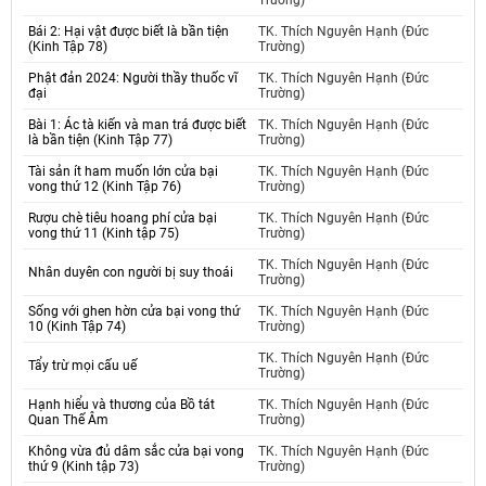
Trường)
Bái 2: Hại vật được biết là bần tiện
TK. Thích Nguyên Hạnh (Đức
(Kinh Tập 78)
Trường)
Phật đản 2024: Người thầy thuốc vĩ
TK. Thích Nguyên Hạnh (Đức
đại
Trường)
Bài 1: Ác tà kiến và man trá được biết
TK. Thích Nguyên Hạnh (Đức
là bần tiện (Kinh Tập 77)
Trường)
Tài sản ít ham muốn lớn cửa bại
TK. Thích Nguyên Hạnh (Đức
vong thứ 12 (Kinh Tập 76)
Trường)
Rượu chè tiêu hoang phí cửa bại
TK. Thích Nguyên Hạnh (Đức
vong thứ 11 (Kinh tập 75)
Trường)
TK. Thích Nguyên Hạnh (Đức
Nhân duyên con người bị suy thoái
Trường)
Sống với ghen hờn cửa bại vong thứ
TK. Thích Nguyên Hạnh (Đức
10 (Kinh Tập 74)
Trường)
TK. Thích Nguyên Hạnh (Đức
Tẩy trừ mọi cấu uế
Trường)
Hạnh hiểu và thương của Bồ tát
TK. Thích Nguyên Hạnh (Đức
Quan Thế Âm
Trường)
Không vừa đủ dâm sắc cửa bại vong
TK. Thích Nguyên Hạnh (Đức
thứ 9 (Kinh tập 73)
Trường)