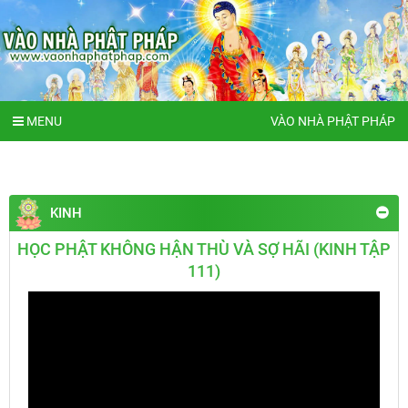
MENU
VÀO NHÀ PHẬT PHÁP
KINH
HỌC PHẬT KHÔNG HẬN THÙ VÀ SỢ HÃI (KINH TẬP
111)