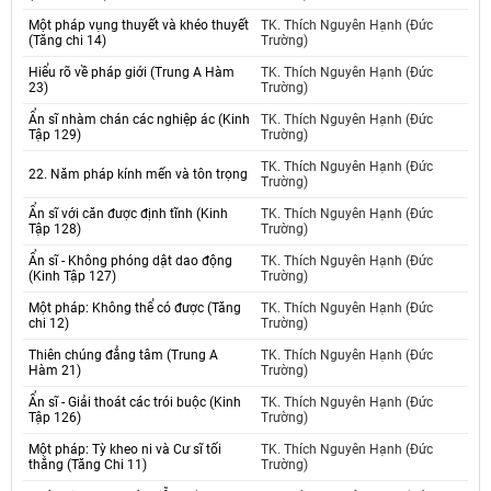
Một pháp vụng thuyết và khéo thuyết
TK. Thích Nguyên Hạnh (Đức
(Tăng chi 14)
Trường)
Hiểu rõ về pháp giới (Trung A Hàm
TK. Thích Nguyên Hạnh (Đức
23)
Trường)
Ẩn sĩ nhàm chán các nghiệp ác (Kinh
TK. Thích Nguyên Hạnh (Đức
Tập 129)
Trường)
TK. Thích Nguyên Hạnh (Đức
22. Năm pháp kính mến và tôn trọng
Trường)
Ẩn sĩ với căn được định tĩnh (Kinh
TK. Thích Nguyên Hạnh (Đức
Tập 128)
Trường)
Ẩn sĩ - Không phóng dật dao động
TK. Thích Nguyên Hạnh (Đức
(Kinh Tập 127)
Trường)
Một pháp: Không thể có được (Tăng
TK. Thích Nguyên Hạnh (Đức
chi 12)
Trường)
Thiên chúng đẳng tâm (Trung A
TK. Thích Nguyên Hạnh (Đức
Hàm 21)
Trường)
Ẩn sĩ - Giải thoát các trói buộc (Kinh
TK. Thích Nguyên Hạnh (Đức
Tập 126)
Trường)
Một pháp: Tỳ kheo ni và Cư sĩ tối
TK. Thích Nguyên Hạnh (Đức
thắng (Tăng Chi 11)
Trường)