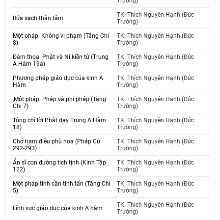
Trường)
TK. Thích Nguyên Hạnh (Đức
Rửa sạch thân tâm
Trường)
Một oháp: Không vi phạm (Tăng Chi
TK. Thích Nguyên Hạnh (Đức
8)
Trường)
Đàm thoại Phật và Ni kiền tử (Trung
TK. Thích Nguyên Hạnh (Đức
A Hàm 19a)
Trường)
Phương pháp giáo dục của kinh A
TK. Thích Nguyên Hạnh (Đức
Hàm
Trường)
,Một pháp: Pháp và phi pháp (Tăng
TK. Thích Nguyên Hạnh (Đức
Chi 7)
Trường)
Tông chỉ lời Phật dạy Trung A Hàm
TK. Thích Nguyên Hạnh (Đức
18)
Trường)
Chớ ham điều phù hoa (Pháp Cú
TK. Thích Nguyên Hạnh (Đức
292-293)
Trường)
Ẩn sĩ con đường tịch tịnh (Kinh Tập
TK. Thích Nguyên Hạnh (Đức
122)
Trường)
Một pháp tinh cần tinh tấn (Tăng Chi
TK. Thích Nguyên Hạnh (Đức
5)
Trường)
TK. Thích Nguyên Hạnh (Đức
Lĩnh vực giáo dục của kinh A hàm
Trường)