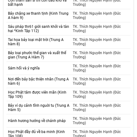
Còn tham sân si thì còn đau khổ và
TK. Thích Nguyên Hạnh (Đức
bất hạnh
Trường)
Bảy chặng xe thanh tịnh (Kinh Trung
TK. Thích Nguyên Hạnh (Đức
A hàm 9)
Trường)
Sáu pháp thr61 giới sanh khởi và tàn
TK. Thích Nguyên Hạnh (Đức
hại *Kinh Tập 112)
Trường)
Tai họa bảy loại mặt trời (Trung A
TK. Thích Nguyên Hạnh (Đức
hàm 8)
Trường)
Bảy loại phước thế gian và xuất thế
TK. Thích Nguyên Hạnh (Đức
gian (Trung A Hàm 7)
Trường)
TK. Thích Nguyên Hạnh (Đức
Sám hối và ý nghĩa
Trường)
Nơi đến bảy bậc thiện nhân (Trung A
TK. Thích Nguyên Hạnh (Đức
hàm 6)
Trường)
Học Phật tâm được viên mãn (Kinh
TK. Thích Nguyên Hạnh (Đức
Tập 109)
Trường)
Bảy ví dụ cảnh tĩnh nguời tu (Trung A
TK. Thích Nguyên Hạnh (Đức
Hàm 5)
Trường)
TK. Thích Nguyên Hạnh (Đức
Hành hương hướng về chánh pháp
Trường)
Học Phật đầy đủ về ba minh (Kinh
TK. Thích Nguyên Hạnh (Đức
Tập 108)
Trường)