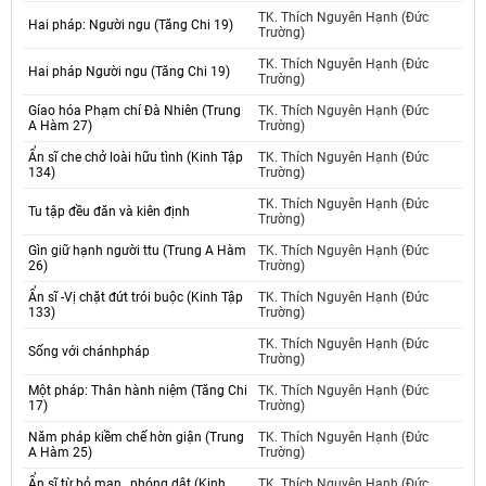
TK. Thích Nguyên Hạnh (Đức
Hai pháp: Người ngu (Tăng Chi 19)
Trường)
TK. Thích Nguyên Hạnh (Đức
Hai pháp Người ngu (Tăng Chi 19)
Trường)
Gíao hóa Phạm chí Đà Nhiên (Trung
TK. Thích Nguyên Hạnh (Đức
A Hàm 27)
Trường)
Ẩn sĩ che chở loài hữu tình (Kinh Tập
TK. Thích Nguyên Hạnh (Đức
134)
Trường)
TK. Thích Nguyên Hạnh (Đức
Tu tập đều đăn và kiên định
Trường)
Gìn giữ hạnh người ttu (Trung A Hàm
TK. Thích Nguyên Hạnh (Đức
26)
Trường)
Ẩn sĩ -Vị chặt đứt trói buộc (Kinh Tập
TK. Thích Nguyên Hạnh (Đức
133)
Trường)
TK. Thích Nguyên Hạnh (Đức
Sống với chánhpháp
Trường)
Một pháp: Thân hành niệm (Tăng Chi
TK. Thích Nguyên Hạnh (Đức
17)
Trường)
Năm pháp kiềm chế hờn giận (Trung
TK. Thích Nguyên Hạnh (Đức
A Hàm 25)
Trường)
Ẩn sĩ từ bỏ mạn., phóng dật (Kinh
TK. Thích Nguyên Hạnh (Đức