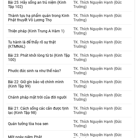
Bài 25: Hãy sống an trú niệm (Kinh
TK. Thích Nguyên Hạnh (Đức
Tập 102)
Trường)
Thành tựu hạ phẩm quán trong Kinh
TK. Thích Nguyên Hạnh (Đức
Phật thuyết Vô Lương Thọ
Trường)
TK. Thích Nguyên Hạnh (Đức
Thiện pháp (Kinh Trung A Hàm 1)
Trường)
Tu hành là để thấy rõ sự thật
TK. Thích Nguyên Hạnh (Đức
(KTMNAL)
Trường)
Bài 23: Phát khởi lòng từ bi (Kinh Tập
TK. Thích Nguyên Hạnh (Đức
100)
Trường)
TK. Thích Nguyên Hạnh (Đức
Phước đức sinh ra như thế nào?
Trường)
Bài 22: Giữ gìn bảo vệ chính mình
TK. Thích Nguyên Hạnh (Đức
(Kinh Tập 99)
Trường)
TK. Thích Nguyên Hạnh (Đức
Chánh pháp mặt trời của đời người
Trường)
Bài 21: Cách sống các căn được tịnh
TK. Thích Nguyên Hạnh (Đức
lạc (Kinh Tập 98)
Trường)
TK. Thích Nguyên Hạnh (Đức
Quán tưởng tòa hoa sen
Trường)
TK. Thích Nguyên Hạnh (Đức
Một ngày niệm Phật