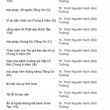
137)
Trường)
TK. Thích Nguyên Hạnh (Đức
Hai pháp: Về người (Tăng Chi 22)
Trường)
TK. Thích Nguyên Hạnh (Đức
Ví dụ dấu chân voi (Trung A Hàm 30)
Trường)
Lắng nghe lời Phật dạy (Kinh Tập
TK. Thích Nguyên Hạnh (Đức
136)
Trường)
TK. Thích Nguyên Hạnh (Đức
Hai pháp Chúng hội (Tăng Chi 21)
Trường)
Thảo luận của Tôn giả Đại câu Hi La
TK. Thích Nguyên Hạnh (Đức
(Trung A Hàm 29)
Trường)
Giáo hóa bệnh trưởng giả Cấp Cô
TK. Thích Nguyên Hạnh (Đức
Độc (Trung A Hàm 28)
Trường)
Hai pháp tâm thăng bằng (Tăng Chi
TK. Thích Nguyên Hạnh (Đức
20)_
Trường)
TK. Thích Nguyên Hạnh (Đức
Bí mật của sự tỉnh thức
Trường)
TK. Thích Nguyên Hạnh (Đức
Tội lỗi từ sáu căn
Trường)
Ẩn sĩ người không thể sánh (Kinh
TK. Thích Nguyên Hạnh (Đức
Tập 135)
Trường)