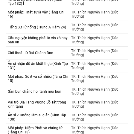
Tập 132) Ĩ
Trường)
Một pháp: Thật sự là vậy (Tăng Chi
TK. Thích Nguyên Hạnh (Đức
16)
Trường)
TK. Thích Nguyên Hạnh (Đức
Tiếng Sư Tử hống (Trung A Hàm 24)
Trường)
Cầu nguyện không phải là xin xỏ hay
TK. Thích Nguyên Hạnh (Đức
ban ơn
Trường)
TK. Thích Nguyên Hạnh (Đức
Giải thoát từ Bát Chánh Đạo
Trường)
Ẩn sĩ nhận đồ ăn khất thực (Kinh Tập
TK. Thích Nguyên Hạnh (Đức
131)
Trường)
Một pháp: Số ít và số nhiều (Tăng Chi
TK. Thích Nguyên Hạnh (Đức
15)
Trường)
TK. Thích Nguyên Hạnh (Đức
Gần bùn chẳng hôi tanh mùi bùn
Trường)
Vai trò Địa Tạng Vương Bồ Tát trong
TK. Thích Nguyên Hạnh (Đức
kinh tạng
Trường)
Ẩn sĩ vị không làm ai giận (Kinh Tập
TK. Thích Nguyên Hạnh (Đức
130)
Trường)
Một pháp: Niệm Phật và chủng tử
TK. Thích Nguyên Hạnh (Đức
(Tăng Chi 13)
Trường)