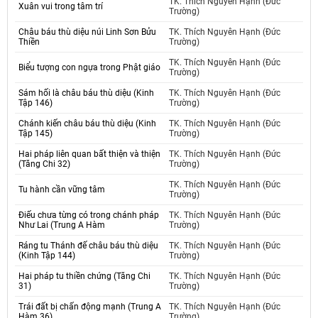
TK. Thích Nguyên Hạnh (Đức
Xuân vui trong tâm trí
Trường)
Châu báu thù diệu núi Linh Sơn Bửu
TK. Thích Nguyên Hạnh (Đức
Thiền
Trường)
TK. Thích Nguyên Hạnh (Đức
Biểu tượng con ngựa trong Phật giáo
Trường)
Sám hối là châu báu thù diệu (Kinh
TK. Thích Nguyên Hạnh (Đức
Tập 146)
Trường)
Chánh kiến châu báu thù diệu (Kinh
TK. Thích Nguyên Hạnh (Đức
Tập 145)
Trường)
Hai pháp liên quan bất thiện và thiện
TK. Thích Nguyên Hạnh (Đức
(Tăng Chi 32)
Trường)
TK. Thích Nguyên Hạnh (Đức
Tu hành cần vững tâm
Trường)
Điếu chưa từng có trong chánh pháp
TK. Thích Nguyên Hạnh (Đức
Như Lai (Trung A Hàm
Trường)
Ráng tu Thánh đế châu báu thù diệu
TK. Thích Nguyên Hạnh (Đức
(Kinh Tập 144)
Trường)
Hai pháp tu thiền chứng (Tăng Chi
TK. Thích Nguyên Hạnh (Đức
31)
Trường)
Trái đất bị chấn động mạnh (Trung A
TK. Thích Nguyên Hạnh (Đức
Hàm 36)
Trường)