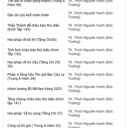
Trái đất bị chấn động mạnh (Trung A
TK. Thích Nguyên Hạnh (Đức
Hàm 36)
Trường)
TK. Thích Nguyên Hạnh (Đức
Dặn dò cứu khổ nhân thiên
Trường)
Thấy Thánh đế châu báu thù diệu
TK. Thích Nguyên Hạnh (Đức
(Kinh Tập 143)
Trường)
TK. Thích Nguyên Hạnh (Đức
Hai pháp về bố thí (Tăng Chi30)
Trường)
Tịch tịnh châu báu thù diệu (Kinh
TK. Thích Nguyên Hạnh (Đức
Tập 142)
Trường)
Hai pháp về Hy Cầu (Tăng Chi 29)
TK. Thích Nguyên Hạnh (Đức
29)
Trường)
Pháp vị tằng hữu Tôn giả Bạc Câu La
TK. Thích Nguyên Hạnh (Đức
(Trung A Hàm 34)
Trường)
TK. Thích Nguyên Hạnh (Đức
Hành hương Bồ Đề Đạo tràng 2025
Trường)
Tăng chúng châu báu thù diệu (Kinh
TK. Thích Nguyên Hạnh (Đức
tập 141)
Trường)
TK. Thích Nguyên Hạnh (Đức
Hai pháp: Về hy vọng (Tăng Chi 27)
Trường)
TK. Thích Nguyên Hạnh (Đức
Công cử thị giả ( Trung A Hàm 33)
Trường)