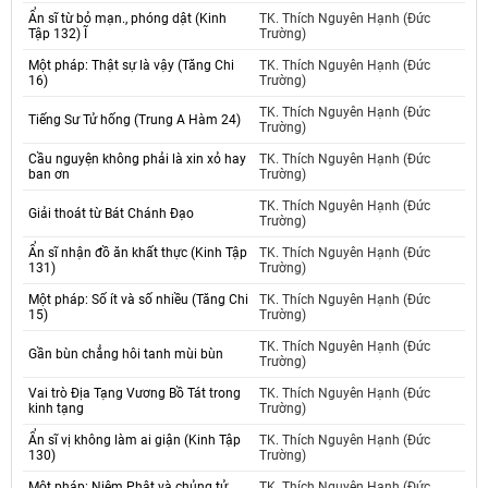
Ẩn sĩ từ bỏ mạn., phóng dật (Kinh
TK. Thích Nguyên Hạnh (Đức
Tập 132) Ĩ
Trường)
Một pháp: Thật sự là vậy (Tăng Chi
TK. Thích Nguyên Hạnh (Đức
16)
Trường)
TK. Thích Nguyên Hạnh (Đức
Tiếng Sư Tử hống (Trung A Hàm 24)
Trường)
Cầu nguyện không phải là xin xỏ hay
TK. Thích Nguyên Hạnh (Đức
ban ơn
Trường)
TK. Thích Nguyên Hạnh (Đức
Giải thoát từ Bát Chánh Đạo
Trường)
Ẩn sĩ nhận đồ ăn khất thực (Kinh Tập
TK. Thích Nguyên Hạnh (Đức
131)
Trường)
Một pháp: Số ít và số nhiều (Tăng Chi
TK. Thích Nguyên Hạnh (Đức
15)
Trường)
TK. Thích Nguyên Hạnh (Đức
Gần bùn chẳng hôi tanh mùi bùn
Trường)
Vai trò Địa Tạng Vương Bồ Tát trong
TK. Thích Nguyên Hạnh (Đức
kinh tạng
Trường)
Ẩn sĩ vị không làm ai giận (Kinh Tập
TK. Thích Nguyên Hạnh (Đức
130)
Trường)
Một pháp: Niệm Phật và chủng tử
TK. Thích Nguyên Hạnh (Đức