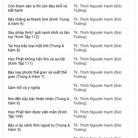
Còn tham sân si thì còn đau khổ và
TK. Thích Nguyên Hạnh (Đức
bất hạnh
Trường)
Bảy chặng xe thanh tịnh (Kinh Trung
TK. Thích Nguyên Hạnh (Đức
A hàm 9)
Trường)
Sáu pháp thr61 giới sanh khởi và tàn
TK. Thích Nguyên Hạnh (Đức
hại *Kinh Tập 112)
Trường)
Tai họa bảy loại mặt trời (Trung A
TK. Thích Nguyên Hạnh (Đức
hàm 8)
Trường)
Học Phật không hận thù và sợ hãi
TK. Thích Nguyên Hạnh (Đức
(Kinh Tập 111)
Trường)
Bảy loại phước thế gian và xuất thế
TK. Thích Nguyên Hạnh (Đức
gian (Trung A Hàm 7)
Trường)
TK. Thích Nguyên Hạnh (Đức
Sám hối và ý nghĩa
Trường)
Nơi đến bảy bậc thiện nhân (Trung A
TK. Thích Nguyên Hạnh (Đức
hàm 6)
Trường)
Học Phật tâm được viên mãn (Kinh
TK. Thích Nguyên Hạnh (Đức
Tập 109)
Trường)
Bảy ví dụ cảnh tĩnh nguời tu (Trung A
TK. Thích Nguyên Hạnh (Đức
Hàm 5)
Trường)