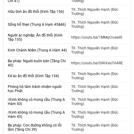
Chi 41)
Trường)
TK. Thích Nguyên Hạnh (Đức
Hữu tình ăn đồ thối (Kinh Tập 156)
Trường)
TK. Thích Nguyên Hạnh (Đức
Sống hỗ thẹn (Trung A Hạm 45&46)
Trường)
Người ác nghiệp: Ăn đồ thối (Kinh
https://youtu.be/1MMqCrused0
Tập 155)
TK. Thích Nguyên Hạnh (Đức
Kinh Chánh Niệm (Trung A Hàm 44)
Trường)
Ba pháp: Người buôn bán (Tăng Chi
https://youtu.be/O9KKes7HARE
40)
TK. Thích Nguyên Hạnh (Đức
Kẻ ác ăn đồ thối (Kinh Tập 154)
Trường)
Phòng hộ tâm trách nhiệm người
TK. Thích Nguyên Hạnh (Đức
học Phật
Trường)
/Kinh không có mong cầu (Trung A
TK. Thích Nguyên Hạnh (Đức
Hàm 43)
Trường)
/Kinh không có mong cầu (Trung A
TK. Thích Nguyên Hạnh (Đức
Hàm 43)
Trường)
Ba pháp: Con đường không có lỗi
TK. Thích Nguyên Hạnh (Đức
lầm (Tăng Chi 39)
Trường)