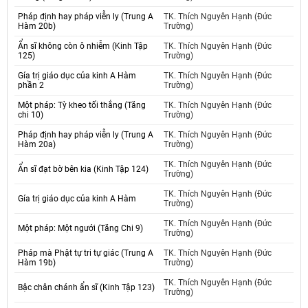
Pháp định hay pháp viễn ly (Trung A
TK. Thích Nguyên Hạnh (Đức
Hàm 20b)
Trường)
Ẩn sĩ không còn ô nhiễm (Kinh Tập
TK. Thích Nguyên Hạnh (Đức
125)
Trường)
Gía trị giáo dục của kinh A Hàm
TK. Thích Nguyên Hạnh (Đức
phần 2
Trường)
Một pháp: Tỳ kheo tối thắng (Tăng
TK. Thích Nguyên Hạnh (Đức
chi 10)
Trường)
Pháp định hay pháp viễn ly (Trung A
TK. Thích Nguyên Hạnh (Đức
Hàm 20a)
Trường)
TK. Thích Nguyên Hạnh (Đức
Ẩn sĩ đạt bờ bên kia (Kinh Tập 124)
Trường)
TK. Thích Nguyên Hạnh (Đức
Gía trị giáo dục của kinh A Hàm
Trường)
TK. Thích Nguyên Hạnh (Đức
Một pháp: Một ngưới (Tăng Chi 9)
Trường)
Pháp mà Phật tự tri tự giác (Trung A
TK. Thích Nguyên Hạnh (Đức
Hàm 19b)
Trường)
TK. Thích Nguyên Hạnh (Đức
Bậc chân chánh ẩn sĩ (Kinh Tập 123)
Trường)