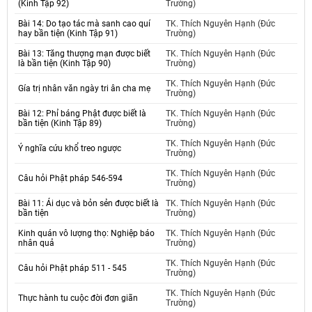
(Kinh Tập 92)
Trường)
Bài 14: Do tạo tác mà sanh cao quí
TK. Thích Nguyên Hạnh (Đức
hay bần tiện (Kinh Tập 91)
Trường)
Bài 13: Tăng thượng mạn được biết
TK. Thích Nguyên Hạnh (Đức
là bần tiện (Kinh Tập 90)
Trường)
TK. Thích Nguyên Hạnh (Đức
Gía trị nhân văn ngày tri ân cha mẹ
Trường)
Bài 12: Phỉ báng Phật được biết là
TK. Thích Nguyên Hạnh (Đức
bần tiện (Kinh Tập 89)
Trường)
TK. Thích Nguyên Hạnh (Đức
Ý nghĩa cứu khổ treo ngược
Trường)
TK. Thích Nguyên Hạnh (Đức
Câu hỏi Phật pháp 546-594
Trường)
Bài 11: Ái dục và bỏn sẻn được biết là
TK. Thích Nguyên Hạnh (Đức
bần tiện
Trường)
Kinh quán vô lượng thọ: Nghiệp báo
TK. Thích Nguyên Hạnh (Đức
nhân quả
Trường)
TK. Thích Nguyên Hạnh (Đức
Câu hỏi Phật pháp 511 - 545
Trường)
TK. Thích Nguyên Hạnh (Đức
Thực hành tu cuộc đời đơn giãn
Trường)