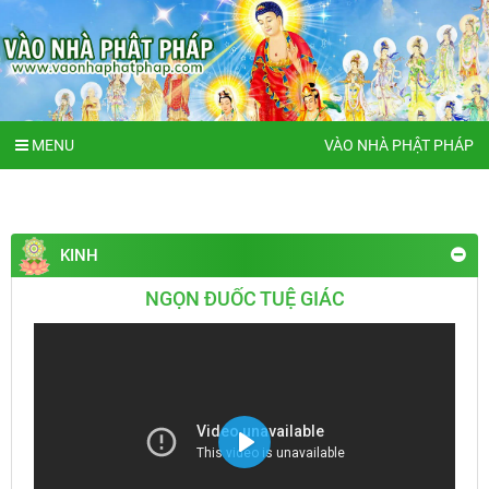
MENU
VÀO NHÀ PHẬT PHÁP
KINH
NGỌN ĐUỐC TUỆ GIÁC
Play