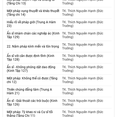
(Tăng Chi 13)
Trường)
Một pháp vụng thuyết và khéo thuyết
TK. Thích Nguyên Hạnh (Đức
(Tăng chi 14)
Trường)
Hiểu rõ về pháp giới (Trung A Hàm
TK. Thích Nguyên Hạnh (Đức
23)
Trường)
Ẩn sĩ nhàm chán các nghiệp ác (Kinh
TK. Thích Nguyên Hạnh (Đức
Tập 129)
Trường)
TK. Thích Nguyên Hạnh (Đức
22. Năm pháp kính mến và tôn trọng
Trường)
Ẩn sĩ với căn được định tĩnh (Kinh
TK. Thích Nguyên Hạnh (Đức
Tập 128)
Trường)
Ẩn sĩ - Không phóng dật dao động
TK. Thích Nguyên Hạnh (Đức
(Kinh Tập 127)
Trường)
Một pháp: Không thể có được (Tăng
TK. Thích Nguyên Hạnh (Đức
chi 12)
Trường)
Thiên chúng đẳng tâm (Trung A
TK. Thích Nguyên Hạnh (Đức
Hàm 21)
Trường)
Ẩn sĩ - Giải thoát các trói buộc (Kinh
TK. Thích Nguyên Hạnh (Đức
Tập 126)
Trường)
Một pháp: Tỳ kheo ni và Cư sĩ tối
TK. Thích Nguyên Hạnh (Đức
thắng (Tăng Chi 11)
Trường)