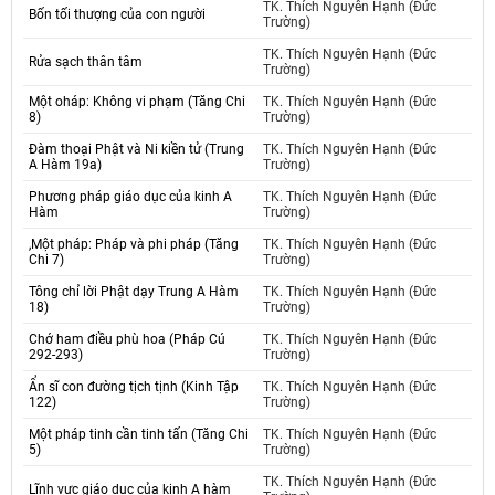
TK. Thích Nguyên Hạnh (Đức
Bốn tối thượng của con người
Trường)
TK. Thích Nguyên Hạnh (Đức
Rửa sạch thân tâm
Trường)
Một oháp: Không vi phạm (Tăng Chi
TK. Thích Nguyên Hạnh (Đức
8)
Trường)
Đàm thoại Phật và Ni kiền tử (Trung
TK. Thích Nguyên Hạnh (Đức
A Hàm 19a)
Trường)
Phương pháp giáo dục của kinh A
TK. Thích Nguyên Hạnh (Đức
Hàm
Trường)
,Một pháp: Pháp và phi pháp (Tăng
TK. Thích Nguyên Hạnh (Đức
Chi 7)
Trường)
Tông chỉ lời Phật dạy Trung A Hàm
TK. Thích Nguyên Hạnh (Đức
18)
Trường)
Chớ ham điều phù hoa (Pháp Cú
TK. Thích Nguyên Hạnh (Đức
292-293)
Trường)
Ẩn sĩ con đường tịch tịnh (Kinh Tập
TK. Thích Nguyên Hạnh (Đức
122)
Trường)
Một pháp tinh cần tinh tấn (Tăng Chi
TK. Thích Nguyên Hạnh (Đức
5)
Trường)
TK. Thích Nguyên Hạnh (Đức
Lĩnh vực giáo dục của kinh A hàm