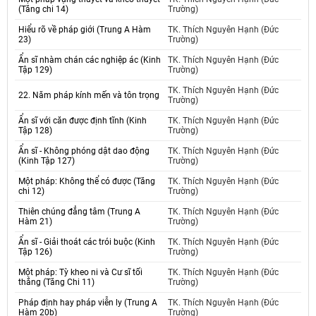
(Tăng chi 14)
Trường)
Hiểu rõ về pháp giới (Trung A Hàm
TK. Thích Nguyên Hạnh (Đức
23)
Trường)
Ẩn sĩ nhàm chán các nghiệp ác (Kinh
TK. Thích Nguyên Hạnh (Đức
Tập 129)
Trường)
TK. Thích Nguyên Hạnh (Đức
22. Năm pháp kính mến và tôn trọng
Trường)
Ẩn sĩ với căn được định tĩnh (Kinh
TK. Thích Nguyên Hạnh (Đức
Tập 128)
Trường)
Ẩn sĩ - Không phóng dật dao động
TK. Thích Nguyên Hạnh (Đức
(Kinh Tập 127)
Trường)
Một pháp: Không thể có được (Tăng
TK. Thích Nguyên Hạnh (Đức
chi 12)
Trường)
Thiên chúng đẳng tâm (Trung A
TK. Thích Nguyên Hạnh (Đức
Hàm 21)
Trường)
Ẩn sĩ - Giải thoát các trói buộc (Kinh
TK. Thích Nguyên Hạnh (Đức
Tập 126)
Trường)
Một pháp: Tỳ kheo ni và Cư sĩ tối
TK. Thích Nguyên Hạnh (Đức
thắng (Tăng Chi 11)
Trường)
Pháp định hay pháp viễn ly (Trung A
TK. Thích Nguyên Hạnh (Đức
Hàm 20b)
Trường)