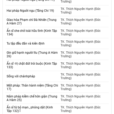
Trường)
TK. Thích Nguyên Hạnh (Đức
Hai pháp Người ngu (Tăng Chi 19)
Trường)
Gíao hóa Phạm chí Đà Nhiên (Trung
TK. Thích Nguyên Hạnh (Đức
A Hàm 27)
Trường)
Ẩn sĩ che chở loài hữu tình (Kinh Tập
TK. Thích Nguyên Hạnh (Đức
134)
Trường)
TK. Thích Nguyên Hạnh (Đức
Tu tập đều đăn và kiên định
Trường)
Gìn giữ hạnh người ttu (Trung A Hàm
TK. Thích Nguyên Hạnh (Đức
26)
Trường)
Ẩn sĩ -Vị chặt đứt trói buộc (Kinh Tập
TK. Thích Nguyên Hạnh (Đức
133)
Trường)
TK. Thích Nguyên Hạnh (Đức
Sống với chánhpháp
Trường)
Một pháp: Thân hành niệm (Tăng Chi
TK. Thích Nguyên Hạnh (Đức
17)
Trường)
Năm pháp kiềm chế hờn giận (Trung
TK. Thích Nguyên Hạnh (Đức
A Hàm 25)
Trường)
Ẩn sĩ từ bỏ mạn., phóng dật (Kinh
TK. Thích Nguyên Hạnh (Đức
Tập 132) Ĩ
Trường)