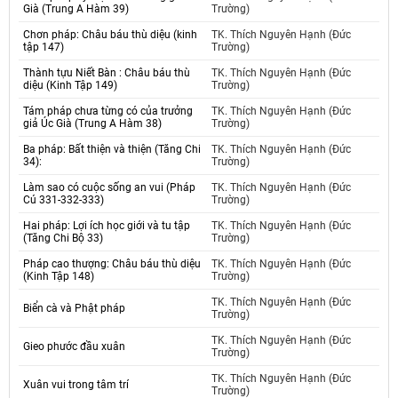
Già (Trung A Hàm 39)
Trường)
Chơn pháp: Châu báu thù diệu (kinh
TK. Thích Nguyên Hạnh (Đức
tập 147)
Trường)
Thành tựu Niết Bàn : Châu báu thù
TK. Thích Nguyên Hạnh (Đức
diệu (Kinh Tập 149)
Trường)
Tám pháp chưa từng có của trưởng
TK. Thích Nguyên Hạnh (Đức
giả Úc Già (Trung A Hàm 38)
Trường)
Ba pháp: Bất thiện và thiện (Tăng Chi
TK. Thích Nguyên Hạnh (Đức
34):
Trường)
Làm sao có cuộc sống an vui (Pháp
TK. Thích Nguyên Hạnh (Đức
Cú 331-332-333)
Trường)
Hai pháp: Lợi ích học giới và tu tập
TK. Thích Nguyên Hạnh (Đức
(Tăng Chi Bộ 33)
Trường)
Pháp cao thượng: Châu báu thù diệu
TK. Thích Nguyên Hạnh (Đức
(Kinh Tập 148)
Trường)
TK. Thích Nguyên Hạnh (Đức
Biển cà và Phật pháp
Trường)
TK. Thích Nguyên Hạnh (Đức
Gieo phước đầu xuân
Trường)
TK. Thích Nguyên Hạnh (Đức
Xuân vui trong tâm trí
Trường)