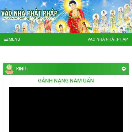
MENU
VÀO NHÀ PHẬT PHÁP
KINH
GÁNH NẶNG NĂM UẨN