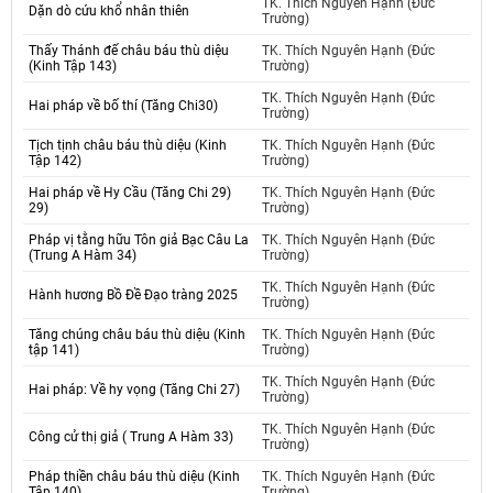
TK. Thích Nguyên Hạnh (Đức
Dặn dò cứu khổ nhân thiên
Trường)
Thấy Thánh đế châu báu thù diệu
TK. Thích Nguyên Hạnh (Đức
(Kinh Tập 143)
Trường)
TK. Thích Nguyên Hạnh (Đức
Hai pháp về bố thí (Tăng Chi30)
Trường)
Tịch tịnh châu báu thù diệu (Kinh
TK. Thích Nguyên Hạnh (Đức
Tập 142)
Trường)
Hai pháp về Hy Cầu (Tăng Chi 29)
TK. Thích Nguyên Hạnh (Đức
29)
Trường)
Pháp vị tằng hữu Tôn giả Bạc Câu La
TK. Thích Nguyên Hạnh (Đức
(Trung A Hàm 34)
Trường)
TK. Thích Nguyên Hạnh (Đức
Hành hương Bồ Đề Đạo tràng 2025
Trường)
Tăng chúng châu báu thù diệu (Kinh
TK. Thích Nguyên Hạnh (Đức
tập 141)
Trường)
TK. Thích Nguyên Hạnh (Đức
Hai pháp: Về hy vọng (Tăng Chi 27)
Trường)
TK. Thích Nguyên Hạnh (Đức
Công cử thị giả ( Trung A Hàm 33)
Trường)
Pháp thiền châu báu thù diệu (Kinh
TK. Thích Nguyên Hạnh (Đức
Tập 140)
Trường)