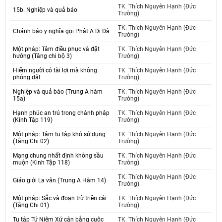
TK. Thích Nguyên Hạnh (Đức
15b. Nghiệp và quả báo
Trường)
TK. Thích Nguyên Hạnh (Đức
Chánh báo y nghĩa gọi Phật A Di Đà
Trường)
Một pháp: Tâm điều phục và đặt
TK. Thích Nguyên Hạnh (Đức
hướng (Tăng chi bộ 3)
Trường)
Hiếm người có tài lợi mà không
TK. Thích Nguyên Hạnh (Đức
phóng dật
Trường)
Nghiệp và quả báo (Trung A hàm
TK. Thích Nguyên Hạnh (Đức
15a)
Trường)
Hạnh phúc an trú trong chánh pháp
TK. Thích Nguyên Hạnh (Đức
(Kinh Tập 119)
Trường)
Một pháp: Tâm tu tập khó sử dụng
TK. Thích Nguyên Hạnh (Đức
(Tăng Chi 02)
Trường)
Mạng chung nhất định không sầu
TK. Thích Nguyên Hạnh (Đức
muộn (Kinh Tập 118)
Trường)
TK. Thích Nguyên Hạnh (Đức
Giáo giới La vân (Trung A Hàm 14)
Trường)
Một pháp: Sắc và đoạn trừ triền cái
TK. Thích Nguyên Hạnh (Đức
(Tăng Chi 01)
Trường)
Tu tập Tứ Niệm Xứ cân bằng cuộc
TK. Thích Nguyên Hạnh (Đức