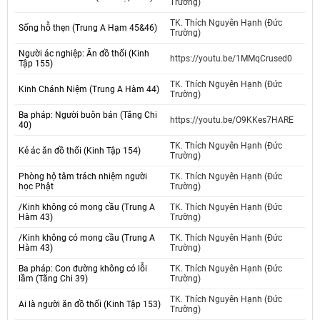
Trường)
TK. Thích Nguyên Hạnh (Đức
Sống hỗ thẹn (Trung A Hạm 45&46)
Trường)
Người ác nghiệp: Ăn đồ thối (Kinh
https://youtu.be/1MMqCrused0
Tập 155)
TK. Thích Nguyên Hạnh (Đức
Kinh Chánh Niệm (Trung A Hàm 44)
Trường)
Ba pháp: Người buôn bán (Tăng Chi
https://youtu.be/O9KKes7HARE
40)
TK. Thích Nguyên Hạnh (Đức
Kẻ ác ăn đồ thối (Kinh Tập 154)
Trường)
Phòng hộ tâm trách nhiệm người
TK. Thích Nguyên Hạnh (Đức
học Phật
Trường)
/Kinh không có mong cầu (Trung A
TK. Thích Nguyên Hạnh (Đức
Hàm 43)
Trường)
/Kinh không có mong cầu (Trung A
TK. Thích Nguyên Hạnh (Đức
Hàm 43)
Trường)
Ba pháp: Con đường không có lỗi
TK. Thích Nguyên Hạnh (Đức
lầm (Tăng Chi 39)
Trường)
TK. Thích Nguyên Hạnh (Đức
Ai là người ăn đồ thối (Kinh Tập 153)
Trường)