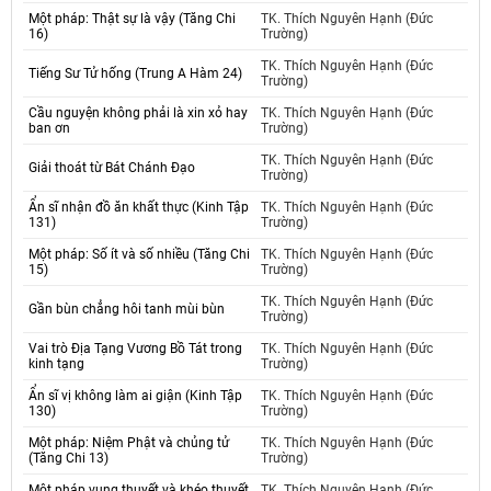
Một pháp: Thật sự là vậy (Tăng Chi
TK. Thích Nguyên Hạnh (Đức
16)
Trường)
TK. Thích Nguyên Hạnh (Đức
Tiếng Sư Tử hống (Trung A Hàm 24)
Trường)
Cầu nguyện không phải là xin xỏ hay
TK. Thích Nguyên Hạnh (Đức
ban ơn
Trường)
TK. Thích Nguyên Hạnh (Đức
Giải thoát từ Bát Chánh Đạo
Trường)
Ẩn sĩ nhận đồ ăn khất thực (Kinh Tập
TK. Thích Nguyên Hạnh (Đức
131)
Trường)
Một pháp: Số ít và số nhiều (Tăng Chi
TK. Thích Nguyên Hạnh (Đức
15)
Trường)
TK. Thích Nguyên Hạnh (Đức
Gần bùn chẳng hôi tanh mùi bùn
Trường)
Vai trò Địa Tạng Vương Bồ Tát trong
TK. Thích Nguyên Hạnh (Đức
kinh tạng
Trường)
Ẩn sĩ vị không làm ai giận (Kinh Tập
TK. Thích Nguyên Hạnh (Đức
130)
Trường)
Một pháp: Niệm Phật và chủng tử
TK. Thích Nguyên Hạnh (Đức
(Tăng Chi 13)
Trường)
Một pháp vụng thuyết và khéo thuyết
TK. Thích Nguyên Hạnh (Đức