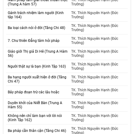
Năm pháp tâm giải thoát thuần thục
TK. Thích Nguyên Hạnh (Đức
(Trung A hàm 57)
Trường)
Gánh trách nhiệm làm người (Kinh
TK. Thích Nguyên Hạnh (Đức
tập 164)
Trường)
TK. Thích Nguyên Hạnh (Đức
Ba loại cách nói ở đời (Tăng Chi 48)
Trường)
TK. Thích Nguyên Hạnh (Đức
7. Chư thiên Đẳng tâm hỏi pháp
Trường)
Giáo giới Thị giả Di Hê (Trung A Hàm
TK. Thích Nguyên Hạnh (Đức
56)
Trường)
TK. Thích Nguyên Hạnh (Đức
Người thật sự là bạn (Kinh Tập 163)
Trường)
Ba hạng người xuất hiện ở đời (Tăng
TK. Thích Nguyên Hạnh (Đức
Chi 47)
Trường)
TK. Thích Nguyên Hạnh (Đức
Bảy pháp đoạn trừ các lậu hoặc
Trường)
Duyên khởi của Niết Bàn (Trung A
TK. Thích Nguyên Hạnh (Đức
Hàm 55)
Trường)
Không nên chỉ làm bạn với lời nói
TK. Thích Nguyên Hạnh (Đức
(Kinh Tập 162)
Trường)
TK. Thích Nguyên Hạnh (Đức
Ba pháp cần thân cận (Tăng Chi 46)
Trường)