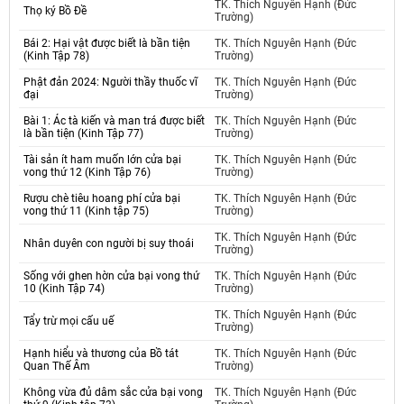
TK. Thích Nguyên Hạnh (Đức
Thọ ký Bồ Đề
Trường)
Bái 2: Hại vật được biết là bần tiện
TK. Thích Nguyên Hạnh (Đức
(Kinh Tập 78)
Trường)
Phật đản 2024: Người thầy thuốc vĩ
TK. Thích Nguyên Hạnh (Đức
đại
Trường)
Bài 1: Ác tà kiến và man trá được biết
TK. Thích Nguyên Hạnh (Đức
là bần tiện (Kinh Tập 77)
Trường)
Tài sản ít ham muốn lớn cửa bại
TK. Thích Nguyên Hạnh (Đức
vong thứ 12 (Kinh Tập 76)
Trường)
Rượu chè tiêu hoang phí cửa bại
TK. Thích Nguyên Hạnh (Đức
vong thứ 11 (Kinh tập 75)
Trường)
TK. Thích Nguyên Hạnh (Đức
Nhân duyên con người bị suy thoái
Trường)
Sống với ghen hờn cửa bại vong thứ
TK. Thích Nguyên Hạnh (Đức
10 (Kinh Tập 74)
Trường)
TK. Thích Nguyên Hạnh (Đức
Tẩy trừ mọi cấu uế
Trường)
Hạnh hiểu và thương của Bồ tát
TK. Thích Nguyên Hạnh (Đức
Quan Thế Âm
Trường)
Không vừa đủ dâm sắc cửa bại vong
TK. Thích Nguyên Hạnh (Đức