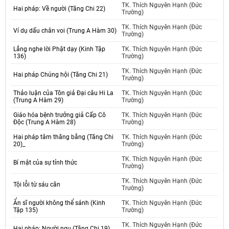
TK. Thích Nguyên Hạnh (Đức
Hai pháp: Về người (Tăng Chi 22)
Trường)
TK. Thích Nguyên Hạnh (Đức
Ví dụ dấu chân voi (Trung A Hàm 30)
Trường)
Lắng nghe lời Phật dạy (Kinh Tập
TK. Thích Nguyên Hạnh (Đức
136)
Trường)
TK. Thích Nguyên Hạnh (Đức
Hai pháp Chúng hội (Tăng Chi 21)
Trường)
Thảo luận của Tôn giả Đại câu Hi La
TK. Thích Nguyên Hạnh (Đức
(Trung A Hàm 29)
Trường)
Giáo hóa bệnh trưởng giả Cấp Cô
TK. Thích Nguyên Hạnh (Đức
Độc (Trung A Hàm 28)
Trường)
Hai pháp tâm thăng bằng (Tăng Chi
TK. Thích Nguyên Hạnh (Đức
20)_
Trường)
TK. Thích Nguyên Hạnh (Đức
Bí mật của sự tỉnh thức
Trường)
TK. Thích Nguyên Hạnh (Đức
Tội lỗi từ sáu căn
Trường)
Ẩn sĩ người không thể sánh (Kinh
TK. Thích Nguyên Hạnh (Đức
Tập 135)
Trường)
TK. Thích Nguyên Hạnh (Đức
Hai pháp: Người ngu (Tăng Chi 19)