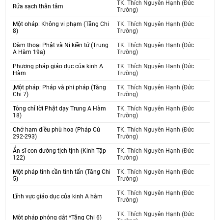
TK. Thích Nguyên Hạnh (Đức
Rửa sạch thân tâm
Trường)
Một oháp: Không vi phạm (Tăng Chi
TK. Thích Nguyên Hạnh (Đức
8)
Trường)
Đàm thoại Phật và Ni kiền tử (Trung
TK. Thích Nguyên Hạnh (Đức
A Hàm 19a)
Trường)
Phương pháp giáo dục của kinh A
TK. Thích Nguyên Hạnh (Đức
Hàm
Trường)
,Một pháp: Pháp và phi pháp (Tăng
TK. Thích Nguyên Hạnh (Đức
Chi 7)
Trường)
Tông chỉ lời Phật dạy Trung A Hàm
TK. Thích Nguyên Hạnh (Đức
18)
Trường)
Chớ ham điều phù hoa (Pháp Cú
TK. Thích Nguyên Hạnh (Đức
292-293)
Trường)
Ẩn sĩ con đường tịch tịnh (Kinh Tập
TK. Thích Nguyên Hạnh (Đức
122)
Trường)
Một pháp tinh cần tinh tấn (Tăng Chi
TK. Thích Nguyên Hạnh (Đức
5)
Trường)
TK. Thích Nguyên Hạnh (Đức
Lĩnh vực giáo dục của kinh A hàm
Trường)
TK. Thích Nguyên Hạnh (Đức
Một pháp phóng dật *Tăng Chi 6)