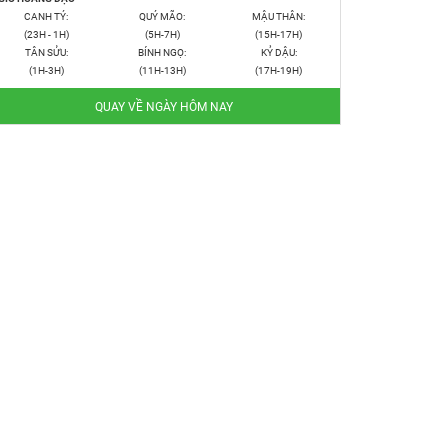
CANH TÝ:
QUÝ MÃO:
MẬU THÂN:
(23H - 1H)
(5H-7H)
(15H-17H)
TÂN SỬU:
BÍNH NGỌ:
KỶ DẬU:
(1H-3H)
(11H-13H)
(17H-19H)
QUAY VỀ NGÀY HÔM NAY