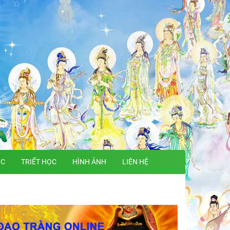
ỌC
TRIẾT HỌC
HÌNH ẢNH
LIÊN HỆ