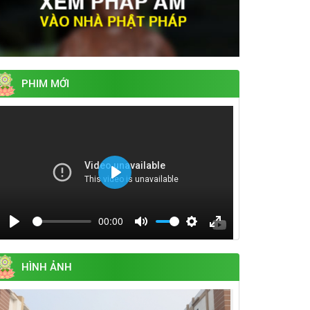
PHIM MỚI
Play
00:00
Play
Mute
Settings
Enter
fullscreen
HÌNH ẢNH