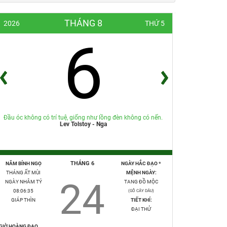
THÁNG 8
2026
THỨ 5
6
Đầu óc không có trí tuệ, giống như lồng đèn không có nến.
Lev Tolstoy - Nga
THÁNG 6
NĂM BÍNH NGỌ
NGÀY HẮC ĐẠO *
THÁNG ẤT MÙI
MỆNH NGÀY:
24
NGÀY NHÂM TÝ
TANG ĐỒ MỘC
08:06:36
(GỖ CÂY DÂU)
GIÁP THÌN
TIẾT KHÍ:
ĐẠI THỬ
GIỜ HOÀNG ĐẠO