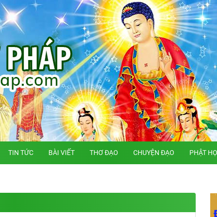
TIN TỨC
BÀI VIẾT
THƠ ĐẠO
CHUYỆN ĐẠO
PHẬT H