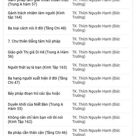
Năm pháp tâm giải thoát thuần thục
TK. Thích Nguyên Hạnh (Đức
(Trung A hàm 57)
Trường)
Gánh trách nhiệm làm người (Kinh
TK. Thích Nguyên Hạnh (Đức
tập 164)
Trường)
TK. Thích Nguyên Hạnh (Đức
Ba loại cách nói ở đời (Tăng Chi 48)
Trường)
TK. Thích Nguyên Hạnh (Đức
7. Chư thiên Đẳng tâm hỏi pháp
Trường)
Giáo giới Thị giả Di Hê (Trung A Hàm
TK. Thích Nguyên Hạnh (Đức
56)
Trường)
TK. Thích Nguyên Hạnh (Đức
Người thật sự là bạn (Kinh Tập 163)
Trường)
Ba hạng người xuất hiện ở đời (Tăng
TK. Thích Nguyên Hạnh (Đức
Chi 47)
Trường)
TK. Thích Nguyên Hạnh (Đức
Bảy pháp đoạn trừ các lậu hoặc
Trường)
Duyên khởi của Niết Bàn (Trung A
TK. Thích Nguyên Hạnh (Đức
Hàm 55)
Trường)
Không nên chỉ làm bạn với lời nói
TK. Thích Nguyên Hạnh (Đức
(Kinh Tập 162)
Trường)
TK. Thích Nguyên Hạnh (Đức
Ba pháp cần thân cận (Tăng Chi 46)
Trường)