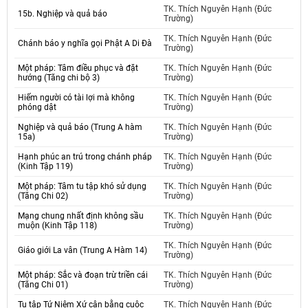
TK. Thích Nguyên Hạnh (Đức
15b. Nghiệp và quả báo
Trường)
TK. Thích Nguyên Hạnh (Đức
Chánh báo y nghĩa gọi Phật A Di Đà
Trường)
Một pháp: Tâm điều phục và đặt
TK. Thích Nguyên Hạnh (Đức
hướng (Tăng chi bộ 3)
Trường)
Hiếm người có tài lợi mà không
TK. Thích Nguyên Hạnh (Đức
phóng dật
Trường)
Nghiệp và quả báo (Trung A hàm
TK. Thích Nguyên Hạnh (Đức
15a)
Trường)
Hạnh phúc an trú trong chánh pháp
TK. Thích Nguyên Hạnh (Đức
(Kinh Tập 119)
Trường)
Một pháp: Tâm tu tập khó sử dụng
TK. Thích Nguyên Hạnh (Đức
(Tăng Chi 02)
Trường)
Mạng chung nhất định không sầu
TK. Thích Nguyên Hạnh (Đức
muộn (Kinh Tập 118)
Trường)
TK. Thích Nguyên Hạnh (Đức
Giáo giới La vân (Trung A Hàm 14)
Trường)
Một pháp: Sắc và đoạn trừ triền cái
TK. Thích Nguyên Hạnh (Đức
(Tăng Chi 01)
Trường)
Tu tập Tứ Niệm Xứ cân bằng cuộc
TK. Thích Nguyên Hạnh (Đức