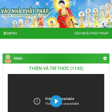
MENU
VÀO NHÀ PHẬT PHÁP
KINH
THIỀN VÀ TRÍ THỨC (1142)
Play