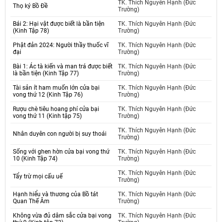
TK. Thích Nguyên Hạnh (Đức
Thọ ký Bồ Đề
Trường)
Bái 2: Hại vật được biết là bần tiện
TK. Thích Nguyên Hạnh (Đức
(Kinh Tập 78)
Trường)
Phật đản 2024: Người thầy thuốc vĩ
TK. Thích Nguyên Hạnh (Đức
đại
Trường)
Bài 1: Ác tà kiến và man trá được biết
TK. Thích Nguyên Hạnh (Đức
là bần tiện (Kinh Tập 77)
Trường)
Tài sản ít ham muốn lớn cửa bại
TK. Thích Nguyên Hạnh (Đức
vong thứ 12 (Kinh Tập 76)
Trường)
Rượu chè tiêu hoang phí cửa bại
TK. Thích Nguyên Hạnh (Đức
vong thứ 11 (Kinh tập 75)
Trường)
TK. Thích Nguyên Hạnh (Đức
Nhân duyên con người bị suy thoái
Trường)
Sống với ghen hờn cửa bại vong thứ
TK. Thích Nguyên Hạnh (Đức
10 (Kinh Tập 74)
Trường)
TK. Thích Nguyên Hạnh (Đức
Tẩy trừ mọi cấu uế
Trường)
Hạnh hiểu và thương của Bồ tát
TK. Thích Nguyên Hạnh (Đức
Quan Thế Âm
Trường)
Không vừa đủ dâm sắc cửa bại vong
TK. Thích Nguyên Hạnh (Đức