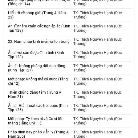
(Tăng chi 14)
Trường)
Hiểu rõ về pháp giới (Trung A Hàm
TK. Thích Nguyên Hạnh (Đức
23)
Trường)
Ẩn sĩ nhàm chán các nghiệp ác (Kinh
TK. Thích Nguyên Hạnh (Đức
Tập 129)
Trường)
TK. Thích Nguyên Hạnh (Đức
22. Năm pháp kính mến và tôn trọng
Trường)
Ẩn sĩ với căn được định tĩnh (Kinh
TK. Thích Nguyên Hạnh (Đức
Tập 128)
Trường)
Ẩn sĩ - Không phóng dật dao động
TK. Thích Nguyên Hạnh (Đức
(Kinh Tập 127)
Trường)
Một pháp: Không thể có được (Tăng
TK. Thích Nguyên Hạnh (Đức
chi 12)
Trường)
Thiên chúng đẳng tâm (Trung A
TK. Thích Nguyên Hạnh (Đức
Hàm 21)
Trường)
Ẩn sĩ - Giải thoát các trói buộc (Kinh
TK. Thích Nguyên Hạnh (Đức
Tập 126)
Trường)
Một pháp: Tỳ kheo ni và Cư sĩ tối
TK. Thích Nguyên Hạnh (Đức
thắng (Tăng Chi 11)
Trường)
Pháp định hay pháp viễn ly (Trung A
TK. Thích Nguyên Hạnh (Đức
Hàm 20b)
Trường)