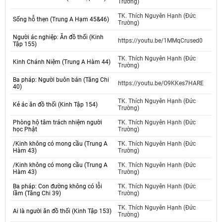
Trường)
TK. Thích Nguyên Hạnh (Đức
Sống hỗ thẹn (Trung A Hạm 45&46)
Trường)
Người ác nghiệp: Ăn đồ thối (Kinh
https://youtu.be/1MMqCrused0
Tập 155)
TK. Thích Nguyên Hạnh (Đức
Kinh Chánh Niệm (Trung A Hàm 44)
Trường)
Ba pháp: Người buôn bán (Tăng Chi
https://youtu.be/O9KKes7HARE
40)
TK. Thích Nguyên Hạnh (Đức
Kẻ ác ăn đồ thối (Kinh Tập 154)
Trường)
Phòng hộ tâm trách nhiệm người
TK. Thích Nguyên Hạnh (Đức
học Phật
Trường)
/Kinh không có mong cầu (Trung A
TK. Thích Nguyên Hạnh (Đức
Hàm 43)
Trường)
/Kinh không có mong cầu (Trung A
TK. Thích Nguyên Hạnh (Đức
Hàm 43)
Trường)
Ba pháp: Con đường không có lỗi
TK. Thích Nguyên Hạnh (Đức
lầm (Tăng Chi 39)
Trường)
TK. Thích Nguyên Hạnh (Đức
Ai là người ăn đồ thối (Kinh Tập 153)
Trường)