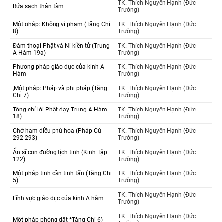
TK. Thích Nguyên Hạnh (Đức
Rửa sạch thân tâm
Trường)
Một oháp: Không vi phạm (Tăng Chi
TK. Thích Nguyên Hạnh (Đức
8)
Trường)
Đàm thoại Phật và Ni kiền tử (Trung
TK. Thích Nguyên Hạnh (Đức
A Hàm 19a)
Trường)
Phương pháp giáo dục của kinh A
TK. Thích Nguyên Hạnh (Đức
Hàm
Trường)
,Một pháp: Pháp và phi pháp (Tăng
TK. Thích Nguyên Hạnh (Đức
Chi 7)
Trường)
Tông chỉ lời Phật dạy Trung A Hàm
TK. Thích Nguyên Hạnh (Đức
18)
Trường)
Chớ ham điều phù hoa (Pháp Cú
TK. Thích Nguyên Hạnh (Đức
292-293)
Trường)
Ẩn sĩ con đường tịch tịnh (Kinh Tập
TK. Thích Nguyên Hạnh (Đức
122)
Trường)
Một pháp tinh cần tinh tấn (Tăng Chi
TK. Thích Nguyên Hạnh (Đức
5)
Trường)
TK. Thích Nguyên Hạnh (Đức
Lĩnh vực giáo dục của kinh A hàm
Trường)
TK. Thích Nguyên Hạnh (Đức
Một pháp phóng dật *Tăng Chi 6)