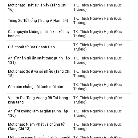
Một pháp: Thật sự là vậy (Tăng Chi
TK. Thích Nguyên Hạnh (Đức
16)
Trường)
TK. Thích Nguyên Hạnh (Đức
Tiếng Sư Tử hống (Trung A Hàm 24)
Trường)
Cầu nguyện không phải là xin xỏ hay
TK. Thích Nguyên Hạnh (Đức
ban ơn
Trường)
TK. Thích Nguyên Hạnh (Đức
Giải thoát từ Bát Chánh Đạo
Trường)
Ẩn sĩ nhận đồ ăn khất thực (Kinh Tập
TK. Thích Nguyên Hạnh (Đức
131)
Trường)
Một pháp: Số ít và số nhiều (Tăng Chi
TK. Thích Nguyên Hạnh (Đức
15)
Trường)
TK. Thích Nguyên Hạnh (Đức
Gần bùn chẳng hôi tanh mùi bùn
Trường)
Vai trò Địa Tạng Vương Bồ Tát trong
TK. Thích Nguyên Hạnh (Đức
kinh tạng
Trường)
Ẩn sĩ vị không làm ai giận (Kinh Tập
TK. Thích Nguyên Hạnh (Đức
130)
Trường)
Một pháp: Niệm Phật và chủng tử
TK. Thích Nguyên Hạnh (Đức
(Tăng Chi 13)
Trường)
Một pháp vụng thuyết và khéo thuyết
TK. Thích Nguyên Hạnh (Đức