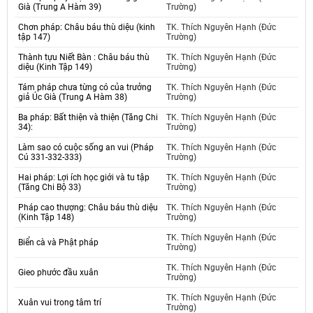
Già (Trung A Hàm 39)
Trường)
Chơn pháp: Châu báu thù diệu (kinh
TK. Thích Nguyên Hạnh (Đức
tập 147)
Trường)
Thành tựu Niết Bàn : Châu báu thù
TK. Thích Nguyên Hạnh (Đức
diệu (Kinh Tập 149)
Trường)
Tám pháp chưa từng có của trưởng
TK. Thích Nguyên Hạnh (Đức
giả Úc Già (Trung A Hàm 38)
Trường)
Ba pháp: Bất thiện và thiện (Tăng Chi
TK. Thích Nguyên Hạnh (Đức
34):
Trường)
Làm sao có cuộc sống an vui (Pháp
TK. Thích Nguyên Hạnh (Đức
Cú 331-332-333)
Trường)
Hai pháp: Lợi ích học giới và tu tập
TK. Thích Nguyên Hạnh (Đức
(Tăng Chi Bộ 33)
Trường)
Pháp cao thượng: Châu báu thù diệu
TK. Thích Nguyên Hạnh (Đức
(Kinh Tập 148)
Trường)
TK. Thích Nguyên Hạnh (Đức
Biển cà và Phật pháp
Trường)
TK. Thích Nguyên Hạnh (Đức
Gieo phước đầu xuân
Trường)
TK. Thích Nguyên Hạnh (Đức
Xuân vui trong tâm trí
Trường)