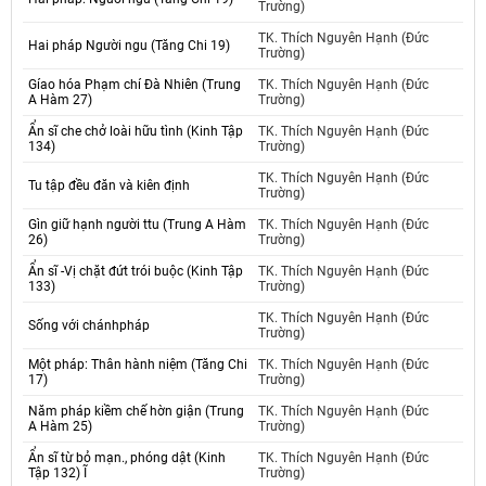
Trường)
TK. Thích Nguyên Hạnh (Đức
Hai pháp Người ngu (Tăng Chi 19)
Trường)
Gíao hóa Phạm chí Đà Nhiên (Trung
TK. Thích Nguyên Hạnh (Đức
A Hàm 27)
Trường)
Ẩn sĩ che chở loài hữu tình (Kinh Tập
TK. Thích Nguyên Hạnh (Đức
134)
Trường)
TK. Thích Nguyên Hạnh (Đức
Tu tập đều đăn và kiên định
Trường)
Gìn giữ hạnh người ttu (Trung A Hàm
TK. Thích Nguyên Hạnh (Đức
26)
Trường)
Ẩn sĩ -Vị chặt đứt trói buộc (Kinh Tập
TK. Thích Nguyên Hạnh (Đức
133)
Trường)
TK. Thích Nguyên Hạnh (Đức
Sống với chánhpháp
Trường)
Một pháp: Thân hành niệm (Tăng Chi
TK. Thích Nguyên Hạnh (Đức
17)
Trường)
Năm pháp kiềm chế hờn giận (Trung
TK. Thích Nguyên Hạnh (Đức
A Hàm 25)
Trường)
Ẩn sĩ từ bỏ mạn., phóng dật (Kinh
TK. Thích Nguyên Hạnh (Đức
Tập 132) Ĩ
Trường)