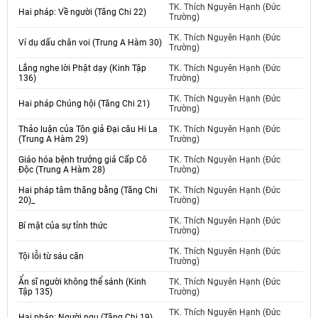
TK. Thích Nguyên Hạnh (Đức
Hai pháp: Về người (Tăng Chi 22)
Trường)
TK. Thích Nguyên Hạnh (Đức
Ví dụ dấu chân voi (Trung A Hàm 30)
Trường)
Lắng nghe lời Phật dạy (Kinh Tập
TK. Thích Nguyên Hạnh (Đức
136)
Trường)
TK. Thích Nguyên Hạnh (Đức
Hai pháp Chúng hội (Tăng Chi 21)
Trường)
Thảo luận của Tôn giả Đại câu Hi La
TK. Thích Nguyên Hạnh (Đức
(Trung A Hàm 29)
Trường)
Giáo hóa bệnh trưởng giả Cấp Cô
TK. Thích Nguyên Hạnh (Đức
Độc (Trung A Hàm 28)
Trường)
Hai pháp tâm thăng bằng (Tăng Chi
TK. Thích Nguyên Hạnh (Đức
20)_
Trường)
TK. Thích Nguyên Hạnh (Đức
Bí mật của sự tỉnh thức
Trường)
TK. Thích Nguyên Hạnh (Đức
Tội lỗi từ sáu căn
Trường)
Ẩn sĩ người không thể sánh (Kinh
TK. Thích Nguyên Hạnh (Đức
Tập 135)
Trường)
TK. Thích Nguyên Hạnh (Đức
Hai pháp: Người ngu (Tăng Chi 19)