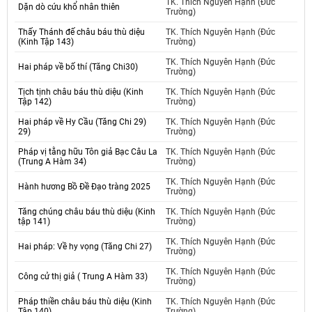
TK. Thích Nguyên Hạnh (Đức
Dặn dò cứu khổ nhân thiên
Trường)
Thấy Thánh đế châu báu thù diệu
TK. Thích Nguyên Hạnh (Đức
(Kinh Tập 143)
Trường)
TK. Thích Nguyên Hạnh (Đức
Hai pháp về bố thí (Tăng Chi30)
Trường)
Tịch tịnh châu báu thù diệu (Kinh
TK. Thích Nguyên Hạnh (Đức
Tập 142)
Trường)
Hai pháp về Hy Cầu (Tăng Chi 29)
TK. Thích Nguyên Hạnh (Đức
29)
Trường)
Pháp vị tằng hữu Tôn giả Bạc Câu La
TK. Thích Nguyên Hạnh (Đức
(Trung A Hàm 34)
Trường)
TK. Thích Nguyên Hạnh (Đức
Hành hương Bồ Đề Đạo tràng 2025
Trường)
Tăng chúng châu báu thù diệu (Kinh
TK. Thích Nguyên Hạnh (Đức
tập 141)
Trường)
TK. Thích Nguyên Hạnh (Đức
Hai pháp: Về hy vọng (Tăng Chi 27)
Trường)
TK. Thích Nguyên Hạnh (Đức
Công cử thị giả ( Trung A Hàm 33)
Trường)
Pháp thiền châu báu thù diệu (Kinh
TK. Thích Nguyên Hạnh (Đức
Tập 140)
Trường)