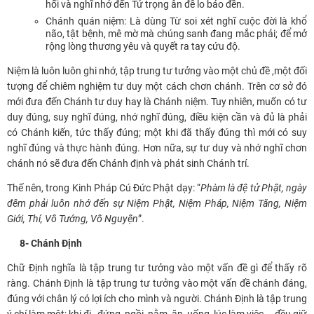
hối và nghĩ nhớ đến Tứ trọng ân để lo báo đền.
Chánh quán niệm: Là dùng Từ soi xét nghĩ cuộc đời là khổ
não, tật bệnh, mê mờ mà chúng sanh đang mắc phải; để mở
rộng lòng thương yêu và quyết ra tay cứu độ.
Niệm là luôn luôn ghi nhớ, tập trung tư tưởng vào một chủ đề ,một đối
tượng để chiêm nghiệm tư duy một cách chơn chánh. Trên cơ sở đó
mới đưa đến Chánh tư duy hay là Chánh niệm. Tuy nhiên, muốn có tư
duy đúng, suy nghĩ đúng, nhớ nghĩ đúng, điều kiện cần và đủ là phải
có Chánh kiến, tức thấy đúng; một khi đã thấy đúng thì mới có suy
nghĩ đúng và thực hành đúng. Hơn nữa, sự tư duy và nhớ nghĩ chơn
chánh nó sẽ đưa đến Chánh định và phát sinh Chánh trí.
Thế nên, trong Kinh Pháp Cú Đức Phật dạy: “
Phàm là đệ tử Phật, ngày
đêm phải luôn nhớ đến sự Niệm Phật, Niệm Pháp, Niệm Tăng, Niệm
Giới, Thí, Vô Tướng, Vô Nguyện
”.
8- Chánh Định
Chữ Định nghĩa là tập trung tư tưởng vào một vấn đề gì để thấy rõ
ràng. Chánh Định là tập trung tư tưởng vào một vấn đề chánh đáng,
đúng với chân lý có lợi ích cho mình và người. Chánh Định là tập trung
ý chí làm một; khi đi , đứng, ngồi, nằm, ăn, uống, lúc làm việc…. đều giữ