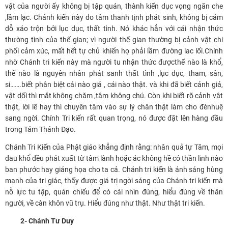
vật của người ấy không bị tập quán, thành kiến dục vọng ngăn che
,lầm lạc. Chánh kiến này do tâm thanh tịnh phát sinh, không bị cám
dỗ xáo trộn bởi lục dục, thất tình. Nó khác hẳn với cái nhận thức
thường tình của thế gian; vì người thế gian thường bị cảnh vật chi
phối cảm xúc, mất hết tự chủ khiến họ phải lầm đường lac lối.Chính
nhờ Chánh tri kiến này mà người tu nhận thức đượcthế nào là khổ,
thế nào là nguyên nhân phát sanh thất tình ,lục dục, tham, sân,
si…….biết phân biệt cái nào giả , cái nào thật. và khi đã biết cảnh giả,
vật dối thì mắt không chăm ,tâm không chú. Còn khi biết rõ cảnh vật
thật, lời lẽ hay thì chuyên tâm vào sự lý chân thật làm cho đènhuệ
sang ngời. Chính Tri kiến rất quan trọng, nó được đặt lên hàng đầu
trong Tám Thánh Đạo.
Chánh Tri Kiến của Phật giáo khẳng định rằng: nhân quả tự Tâm, mọi
đau khổ đều phát xuất từ tâm lành hoặc ác không hề có thần linh nào
ban phước hay giáng họa cho ta cả. Chánh tri kiến là ánh sáng hùng
mạnh của tri giác, thấy được giá trị ngời sáng của Chánh tri kiến mà
nỗ lực tu tập, quán chiếu để có cái nhìn đúng, hiểu đúng về thân
người, về càn khôn vũ trụ. Hiểu đúng như thật. Như thật tri kiến.
2- Chánh Tư Duy