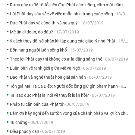
Rượu gây ra 36 tội lỗi nên đức Phật cấm uống, cấm mời, cấm buôn bán rượu
Lời Phật dạy sâu sắc về việc nhẫn nhịn trong cuộc sống
- 18/07/2019
Đức Phật dạy về cúng thí và ngạ quỷ
- 18/07/2019
Mê tín dị đoan, do đâu?
- 17/07/2019
9 cách thay đổi số phận khi áp dụng các giáo lý nhà Phật
- 15/07/2019
Bốn hạng người luôn sống khổ
- 15/07/2019
Theo lời Phật dạy thì không có ai là đấng sáng thế
- 06/07/2019
Luận bàn về ranh giới giữa Mê và Ngộ
- 06/07/2019
Đạo Phật và nghệ thuật hóa giải sân hận
- 06/07/2019
Tôn giả Ma Ha Ca Diếp: Người dốc lòng giữ gìn phạm hạnh
- 06/07/2019
Tại sao đức Phật lại nói về thuyết luân hồi?
- 06/07/2019
Pháp tu căn bản của Phật tử
- 06/07/2019
Làm ơn hãy nghĩ đến sự tồn vong của chánh pháp và lợi ích chúng sanh
Tu chứng
- 06/07/2019
Điều phục ý căn
- 06/07/2019