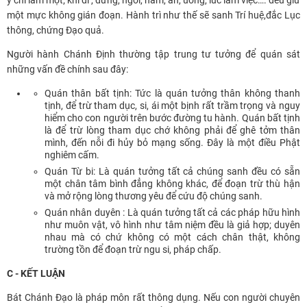
một mực không gián đoạn. Hành trì như thế sẽ sanh Trí huệ,đắc Lục
thông, chứng Đạo quả.
Người hành Chánh Định thường tập trung tư tưởng để quán sát
những vấn đề chính sau đây:
Quán thân bất tịnh: Tức là quán tưởng thân không thanh
tịnh, để trừ tham dục, si, ái một bịnh rất trầm trọng và nguy
hiểm cho con người trên bước đường tu hành. Quán bất tịnh
là để trừ lòng tham dục chớ không phải để ghê tởm thân
mình, đến nỗi đi hủy bỏ mạng sống. Đây là một điều Phật
nghiêm cấm.
Quán Từ bi: Là quán tưởng tất cả chúng sanh đều có sẵn
một chân tâm bình đẳng không khác, để đoạn trừ thù hận
và mở rộng lòng thương yêu để cứu độ chúng sanh.
Quán nhân duyên : Là quán tưởng tất cả các pháp hữu hình
như muôn vật, vô hình như tâm niệm đều là giả hợp; duyên
nhau mà có chứ không có một cách chân thật, không
trường tồn để đoạn trừ ngu si, pháp chấp.
C - KẾT LUẬN
Bát Chánh Đạo là pháp môn rất thông dụng. Nếu con người chuyên