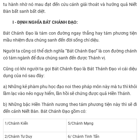
tu hành nhờ nó mau đạt đến cứu cánh giải thoát và hưởng quả Niết
Bàn bất sanh bất diệt.
I - ĐỊNH NGHĨA BÁT CHÁNH ĐẠO:
Bát Chánh Đạo là tám con đường ngay thẳng hay tám phương tiện
mầu nhiệm đưa chúng sanh đến đời sống chí diệu.
Người ta cũng có thể dịch nghĩa “Bát Chánh Đạo” là con đường chánh
có tám ngành để đưa chúng sanh đến được Thánh vị.
Cũng có khi người ta gọi Bát Chánh Đạo là Bát Thánh Đạo vì cái diệu
dụng của nó sau đây:
a) Những kẻ phàm phu học đạo noi theo pháp môn này mà tu thì khỏi
lầm lạc vào nẻo nguy hiểm, lần hồi sẽ chứng được quả Hiền Thánh.
b) Những bậc Hiền Thánh nương theo tám phương tiện này thì sẽ đi
đến cảnh Niết Bàn. Bát Chánh Đạo gồm có:
1/Chánh Kiến
5/Chánh Mạng
2/Chánh Tư Duy
6/ Chánh Tinh Tấn