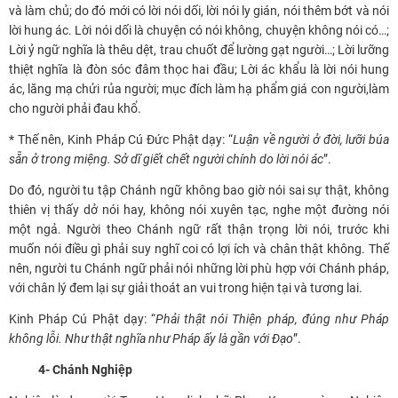
và làm chủ; do đó mới có lời nói dối, lời nói ly gián, nói thêm bớt và nói
lời hung ác. Lời nói dối là chuyện có nói không, chuyện không nói có…;
Lời ỷ ngữ nghĩa là thêu dệt, trau chuốt để lường gạt người…; Lời lưỡng
thiệt nghĩa là đòn sóc đâm thọc hai đầu; Lời ác khẩu là lời nói hung
ác, lăng mạ chửi rủa người; mục đích làm hạ phẩm giá con người,làm
cho người phải đau khổ.
* Thế nên, Kinh Pháp Cú Đức Phật dạy: “
Luận về người ở đời, lưỡi búa
sẵn ở trong miệng. Sở dĩ giết chết người chính do lời nói ác
”.
Do đó, người tu tập Chánh ngữ không bao giờ nói sai sự thật, không
thiên vị thấy dở nói hay, không nói xuyên tạc, nghe một đường nói
một ngả. Người theo Chánh ngữ rất thận trọng lời nói, trước khi
muốn nói điều gì phải suy nghĩ coi có lợi ích và chân thật không. Thế
nên, người tu Chánh ngữ phải nói những lời phù hợp với Chánh pháp,
với chân lý đem lại sự giải thoát an vui trong hiện tại và tương lai.
Kinh Pháp Cú Phật dạy: “
Phải thật nói Thiện pháp, đúng như Pháp
không lỗi. Như thật nghĩa như Pháp ấy là gần với Đạo
”.
4- Chánh Nghiệp