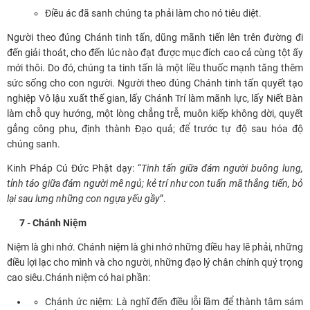
Điều ác đã sanh chúng ta phải làm cho nó tiêu diệt.
Người theo đúng Chánh tinh tấn, dũng mãnh tiến lên trên đường đi
đến giải thoát, cho đến lúc nào đạt được mục đích cao cả cùng tột ấy
mới thôi. Do đó, chúng ta tinh tấn là một liều thuốc mạnh tăng thêm
sức sống cho con người. Người theo đúng Chánh tinh tấn quyết tạo
nghiệp Vô lậu xuất thế gian, lấy Chánh Trí làm mãnh lực, lấy Niết Bàn
làm chỗ quy hướng, một lòng chẳng trễ, muôn kiếp không dời, quyết
gắng công phu, định thành Đạo quả; để trước tự độ sau hóa độ
chúng sanh.
Kinh Pháp Cú Đức Phật dạy: “
Tinh tấn giữa đám người buông lung,
tỉnh táo giữa đám người mê ngủ; kẻ trí như con tuấn mã thẳng tiến, bỏ
lại sau lưng những con ngựa yếu gầy
”.
7 - Chánh Niệm
Niệm là ghi nhớ. Chánh niệm là ghi nhớ những điều hay lẽ phải, những
điều lợi lạc cho mình và cho người, những đạo lý chân chính quý trọng
cao siêu.Chánh niệm có hai phần:
Chánh ức niệm: Là nghĩ đến điều lỗi lầm để thành tâm sám