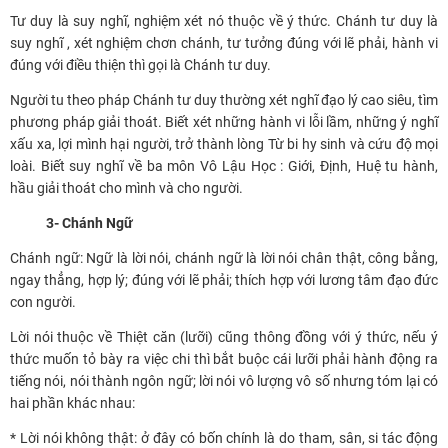
Tư duy là suy nghĩ, nghiệm xét nó thuộc về ý thức. Chánh tư duy là
suy nghĩ , xét nghiệm chơn chánh, tư tưởng đúng với lẽ phải, hành vi
đúng với điều thiện thì gọi là Chánh tư duy.
Người tu theo pháp Chánh tư duy thường xét nghĩ đạo lý cao siêu, tìm
phương pháp giải thoát. Biết xét những hành vi lỗi lầm, những ý nghĩ
xấu xa, lợi mình hại người, trở thành lòng Từ bi hy sinh và cứu độ mọi
loài. Biết suy nghĩ về ba môn Vô Lậu Học : Giới, Định, Huệ tu hành,
hầu giải thoát cho mình và cho người.
3- Chánh Ngữ
Chánh ngữ: Ngữ là lời nói, chánh ngữ là lời nói chân thật, công bằng,
ngay thẳng, hợp lý; đúng với lẽ phải; thích hợp với lương tâm đạo đức
con người.
Lời nói thuộc về Thiệt căn (lưỡi) cũng thông đồng với ý thức, nếu ý
thức muốn tỏ bày ra việc chi thì bắt buộc cái lưỡi phải hành động ra
tiếng nói, nói thành ngôn ngữ; lời nói vô lượng vô số nhưng tóm lại có
hai phần khác nhau:
* Lời nói không thật: ở đây có bốn chính là do tham, sân, si tác động