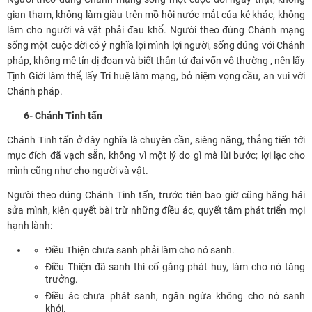
gian tham, không làm giàu trên mồ hôi nước mắt của kẻ khác, không
làm cho người và vật phải đau khổ. Người theo đúng Chánh mạng
sống một cuộc đời có ý nghĩa lợi mình lợi người, sống đúng với Chánh
pháp, không mê tín dị đoan và biết thân tứ đại vốn vô thường , nên lấy
Tịnh Giới làm thể, lấy Trí huệ làm mạng, bỏ niệm vọng cầu, an vui với
Chánh pháp.
6- Chánh Tinh tấn
Chánh Tinh tấn ở đây nghĩa là chuyên cần, siêng năng, thẳng tiến tới
mục đích đã vạch sẵn, không vì một lý do gì mà lùi bước; lợi lạc cho
mình cũng như cho người và vật.
Người theo đúng Chánh Tinh tấn, trước tiên bao giờ cũng hăng hái
sửa mình, kiên quyết bài trừ những điều ác, quyết tâm phát triển mọi
hạnh lành:
Điều Thiện chưa sanh phải làm cho nó sanh.
Điều Thiện đã sanh thì cố gắng phát huy, làm cho nó tăng
trưởng.
Điều ác chưa phát sanh, ngăn ngừa không cho nó sanh
khởi.