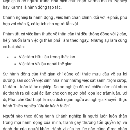
Nghiệp là do người Trung Hoa dịch chữ Phạn Karma mà ra. Nghiệp
hay Karma là hành động tạo tác.
Chánh nghiệp là hành động , việc làm chân chính, đối với lẽ phải, phù
hợp với chân lý, có lợi ích cho người lẫn vật.
Phàm tất cả việc làm thuộc về thân căn thì đều thông đồng với ý căn,
hễ ý muốn làm việc gì thân phải làm theo ngay. Nhưng sự làm cũng
có hai phần:
Việc làm Hữu lậu trong thế gian.
Việc làm Vô lậu ngoài thế gian.
Sự hành động của thế gian chỉ dùng cái thức mưu cầu về sự lợi
dưỡng, săn sóc về việc sinh nhai như những việc sát sanh, trộm cướp,
tà dâm….toàn là ác nghiệp. Do ác nghiệp đó mà chiêu cảm cái nhơn
ác thành ra cái quả ác làm cho con người phải đọa lạc trầm luân. Sở
dĩ, Phật chế Giới Luật là mục đích ngăn ngửa ác nghiệp, khuyến thực
hành Thiện nghiệp “
Chỉ ác hành thiện
”.
Người nào theo đúng hạnh Chánh nghiệp là người luôn luôn thận
trọng mọi hành động của mình, tránh gây thương tổn quyền lợi và
danh dự của người khác. Hành vi của họ lúc nào cũng được phán