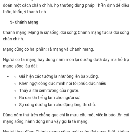
đoán một cách chân chính, họ thường dùng pháp Thiền định để điều
thân, khẩu, ý thanh tịnh.
5- Chánh Mạng
Chánh mạng: Mạng là sự sống, đời sống; Chánh mạng tức là đời sống
chân chính.
Mạng cũng có hai phần: Tà mạng và Chánh mạng.
Người có tà mạng hay dùng năm món lợi dưỡng dưới đây mà hỗ trợ
mạng sống lâu dài:
Giả hiện các tướng lạ như ông lên bà xuống.
Khen ngợi công đức mình nói tôi phúc đức nhiều.
Thấy ai thì xem tướng của người.
Ra oai lớn tiếng làm cho người sợ.
Sự cúng dường làm cho động lòng thí chủ.
Dùng năm thứ trên chẳng qua chỉ là mưu cầu một việc là bảo tồn cái
mạng sống, hành động như vậy gọi là tà mạng.
Người theo đúng Chánh mạng sống một cuộc đời ngay thật, không