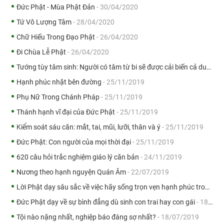
Đức Phật - Mùa Phật Đản
- 30/04/2020
Tứ Vô Lượng Tâm
- 28/04/2020
Chữ Hiếu Trong Đạo Phật
- 26/04/2020
Đi Chùa Lễ Phật
- 26/04/2020
Tướng tùy tâm sinh: Người có tâm từ bi sẽ được cải biến cả dung mạo lẫn số mệnh
Hạnh phúc nhặt bên đường
- 25/11/2019
Phụ Nữ Trong Chánh Pháp
- 25/11/2019
Thánh hạnh vĩ đại của Đức Phật
- 25/11/2019
Kiểm soát sáu căn: mắt, tai, mũi, lưỡi, thân và ý
- 25/11/2019
Đức Phật: Con người của mọi thời đại
- 25/11/2019
620 câu hỏi trắc nghiệm giáo lý căn bản
- 24/11/2019
Nương theo hạnh nguyện Quán Âm
- 22/07/2019
Lời Phật dạy sâu sắc về việc hãy sống trọn vẹn hạnh phúc trong hiện tại
Đức Phật dạy về sự bình đẳng dù sinh con trai hay con gái
- 18/07/2019
Tội nào nặng nhất, nghiệp báo đáng sợ nhất?
- 18/07/2019