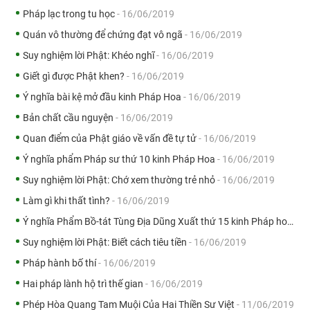
Pháp lạc trong tu học
- 16/06/2019
Quán vô thường để chứng đạt vô ngã
- 16/06/2019
Suy nghiệm lời Phật: Khéo nghĩ
- 16/06/2019
Giết gì được Phật khen?
- 16/06/2019
Ý nghĩa bài kệ mở đầu kinh Pháp Hoa
- 16/06/2019
Bản chất cầu nguyện
- 16/06/2019
Quan điểm của Phật giáo về vấn đề tự tử
- 16/06/2019
Ý nghĩa phẩm Pháp sư thứ 10 kinh Pháp Hoa
- 16/06/2019
Suy nghiệm lời Phật: Chớ xem thường trẻ nhỏ
- 16/06/2019
Làm gì khi thất tình?
- 16/06/2019
Ý nghĩa Phẩm Bồ-tát Tùng Địa Dũng Xuất thứ 15 kinh Pháp hoa
- 1
Suy nghiệm lời Phật: Biết cách tiêu tiền
- 16/06/2019
Pháp hành bố thí
- 16/06/2019
Hai pháp lành hộ trì thế gian
- 16/06/2019
Phép Hòa Quang Tam Muội Của Hai Thiền Sư Việt
- 11/06/2019